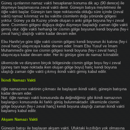
Güneş ışınlarının namaz vakti hesaplanan konuma dik açı (90 derece) ile
düşmeye başlamasına zeval vakti denir. Güneşin batıya meyletmesi ile
öğle vakti başlar. Güneşin tam tepe noktasında olduğu süre içinde (zeval
vakti) namaz kılınmaz ve bu vakitte cisimlerin doğu yönünde gölgesi
yoktur. Güney ya da Kuzey yönde oluşan o anki gölge boyuna fey-i zeval
denir. Cisimlerin gölgesi doğuya doğru düşmeye başladığı zaman öğle vakti
girmiş olur. öğle vakti herhangi bir cismin gölge boyunun kendi boyuna (fey-i
zeval hariç) ulaştığı vakte kadar devam eder.
Ebu Hanife'ye göre öğle vakti cismin gölgesi kendi boyunun iki katına (fey-i
zeval hariç) ulaşıncaya kadar devam eder. İmam Ebu Yusuf ve İmam
Muhammed'e göre ise cismin gölgesi kendi boyuna (fey-i zeval hariç)
ulaşıncaya kadar devam eder. Her iki görüşe göre de namaz kılınabilir.
ülkemizde ve dünyanın birçok bölgesinde cismin gölge boyu fey-i zeval
(güneş tam tepe noktada iken oluşan gölge boyu) hariç kendi boyuna
ulaştığı zaman öğle vakti çıkmış ikindi vakti girmiş kabul edilir.
İkindi Namazı Vakti
öğle namazının vaktinin çıkması ile başlayan ikindi vakti, güneşin batışına
kadar devam eder.
Not: öğle namazı vakti konusunda da değindiğimiz gibi ikindi namazının
başlangıcı konusunda iki farklı görüş bulunmaktadır. ülkemizde cismin
gölge boyunun (fey-i zeval hariç) kendi boyuna ulaştığı zaman ikindi vakti
başlamış kabul edilir.
Akşam Namazı Vakti
Güneşin batışı ile başlayan akşam vakti. Ufuktaki kızıllığın yok olmasına