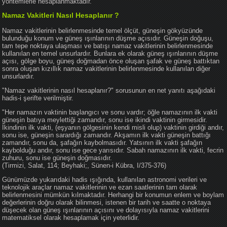
yöntemlerle hesaplanmaktadır.
Namaz Vakitleri Nasıl Hesaplanır ?
Namaz vakitlerinin belirlenmesinde temel ölçüt, güneşin gökyüzünde
bulunduğu konum ve güneş ışınlarının düşme açısıdır. Güneşin doğuşu,
tam tepe noktaya ulaşması ve batışı namaz vakitlerinin belirlenmesinde
kullanılan en temel unsurlardır. Bunlara ek olarak güneş ışınlarının düşme
açısı, gölge boyu, güneş doğmadan önce oluşan şafak ve güneş battıktan
sonra oluşan kızıllık namaz vakitlerinin belirlenmesinde kullanılan diğer
unsurlardır.
"Namaz vakitlerinin nasıl hesaplanır?" sorusunun en net yanıtı aşağıdaki
hadis-i şerifte verilmiştir.
"Her namazın vaktinin başlangıcı ve sonu vardır; öğle namazının ilk vakti
güneşin batıya meylettiği zamandır, sonu ise ikindi vaktinin girmesidir.
İkindinin ilk vakti, (eşyanın gölgesinin kendi misli olup) vaktinin girdiği andır,
sonu ise, güneşin sarardığı zamandır. Akşamın ilk vakti güneşin battığı
zamandır, sonu da, şafağın kaybolmasıdır. Yatsının ilk vakti şafağın
kaybolduğu andır, sonu ise gece yarısıdır. Sabah namazının ilk vakti, fecrin
zuhuru, sonu ise güneşin doğmasıdır.
(Tirmizi, Salat, 114; Beyhaki;, Sünen-i Kübra, I/375-376)
Günümüzde yukarıdaki hadis ışığında, kullanılan astronomi verileri ve
teknolojik araçlar namaz vakitlerinin ve ezan saatlerinin tam olarak
belirlenmesini mümkün kılmaktadır. Herhangi bir konumun enlem ve boylam
değerlerinin doğru olarak bilinmesi, istenen bir tarih ve saatte o noktaya
düşecek olan güneş ışınlarının açısını ve dolayısıyla namaz vakitlerini
matematiksel olarak hesaplamak için yeterlidir.