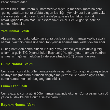
kadar devam eder.
İmam Ebu Yusuf, İmam Muhammed ve diğer üç mezhep imamına göre
güneş battıktan sonra ufukta oluşan kızıllığın yok olması ile akşam vakti
çıkar ve yatsı vakti girer. Ebu Hanife'ye göre ise kızıllıktan sonraki
beyazlığında kaybolması ile akşam vakti çıkar. Her iki görüşe göre de
namaz kılınabilir.
Yatsı Namazı Vakti
Akşam namazı vakti çıktıktan sonra başlayan yatsı namazı vakti, sabah
namazı vaktinin girmesine yani tan yerinin ağarmasına kadar devam eder.
Güneş battıktan sonra oluşan kızıllığın yok olması yatsı vaktinin girdiği
anlamına gelir. T.C Diyanet İşleri Başkanlığı'na göre yatsı namazı vaktinin
girmesi için güneşin ufuğun 17 derece altında (-17°) olması gerekir.
Cuma Namazı Vakti
Cuma namazı vakti, öğle namazı vakti ile aynıdır. Cuma günü güneşin tepe
noktaya ulaşmasının ardından doğuya meyletmesi ile okunan öğle ezanı,
cuma namazı vaktinin başlangıcını bildirir.
Cuma Ezan Saati
Cuma ezanı, cuma günü öğle namazı saatinde okunur. Cuma ezanından 30
ya da 45 dakika önce cuma selası okunur.
Bayram Namazı Vakti