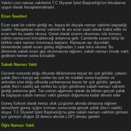
Vakitci.com namaz vakitlerini T.C Diyanet İşleri Başkanlığı'nın fetvalarına
uygun olarak hesaplanmaktadır.
Ezan Saatleri
Ezan saati bir vaktin girdiği an, başka bir deyişle namaz vaktinin başladığı
saattir. Hesaplanan namaz vaktinin ilk anı ezan saati olarak kabul edilir ve
ezan tam bu saatte okunur. Genel olarak ezanın okunması söz konusu
vaktin namazının kılınabileceği anlamına gelir. Camilerde ezanın bitişi ile
birlikte vakit namazı kılınmaya başlanır. Ramazan ayı dışındaki
dönemlerde sabah ezanı güneş doğmadan 1 saat önce okunur. Bu
dönemde sabah ezanı geç okunmasına rağmen, sabah namazı imsak vakti
girdikten hemen sonra kılınabilir.
Sabah Namazı Vakti
Gecenin sonunda doğu ufkunda diklemesine beyaz bir ışık görülür, yalancı
şafak (fecr-i kazip) adı verilen bu ışık bir müddet sonra kaybolur ve
ardından yine doğu ufkunda yanlamasına beyaz bir ışık görülür, gerçek
şafak (fecr-i sadık) adı verilen bu ışığın görülmesi sabah namazı vaktinin
girdiği anlamına gelir. Tan yerinin ağarması olarak da bilinen gerçek şafak
ile başlayan sabah namazı vakti güneşin doğumuna kadar devam eder.
Güneş fiziksel olarak henüz ufuk çizgisinin altında olmasına rağmen
atmosferin güneş ışığını kırması sonucunda gerçek şafak (fecr-i sadık)
oluşur. T.C Diyanet İşleri Başkanlığı'na göre sabah namazı vaktinin girmesi
için güneşin ufuğun 18 derece altında (-18°) olması gerekir.
Öğle Namazı Vakti