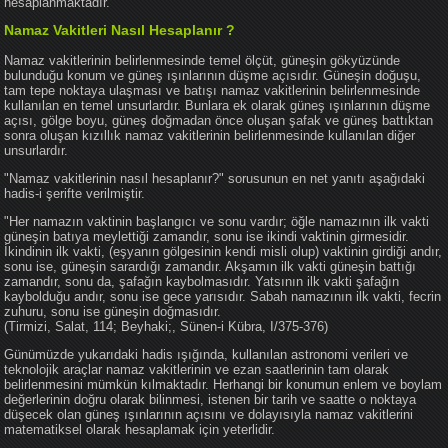
hesaplanmaktadır.
Namaz Vakitleri Nasıl Hesaplanır ?
Namaz vakitlerinin belirlenmesinde temel ölçüt, güneşin gökyüzünde
bulunduğu konum ve güneş ışınlarının düşme açısıdır. Güneşin doğuşu,
tam tepe noktaya ulaşması ve batışı namaz vakitlerinin belirlenmesinde
kullanılan en temel unsurlardır. Bunlara ek olarak güneş ışınlarının düşme
açısı, gölge boyu, güneş doğmadan önce oluşan şafak ve güneş battıktan
sonra oluşan kızıllık namaz vakitlerinin belirlenmesinde kullanılan diğer
unsurlardır.
"Namaz vakitlerinin nasıl hesaplanır?" sorusunun en net yanıtı aşağıdaki
hadis-i şerifte verilmiştir.
"Her namazın vaktinin başlangıcı ve sonu vardır; öğle namazının ilk vakti
güneşin batıya meylettiği zamandır, sonu ise ikindi vaktinin girmesidir.
İkindinin ilk vakti, (eşyanın gölgesinin kendi misli olup) vaktinin girdiği andır,
sonu ise, güneşin sarardığı zamandır. Akşamın ilk vakti güneşin battığı
zamandır, sonu da, şafağın kaybolmasıdır. Yatsının ilk vakti şafağın
kaybolduğu andır, sonu ise gece yarısıdır. Sabah namazının ilk vakti, fecrin
zuhuru, sonu ise güneşin doğmasıdır.
(Tirmizi, Salat, 114; Beyhaki;, Sünen-i Kübra, I/375-376)
Günümüzde yukarıdaki hadis ışığında, kullanılan astronomi verileri ve
teknolojik araçlar namaz vakitlerinin ve ezan saatlerinin tam olarak
belirlenmesini mümkün kılmaktadır. Herhangi bir konumun enlem ve boylam
değerlerinin doğru olarak bilinmesi, istenen bir tarih ve saatte o noktaya
düşecek olan güneş ışınlarının açısını ve dolayısıyla namaz vakitlerini
matematiksel olarak hesaplamak için yeterlidir.