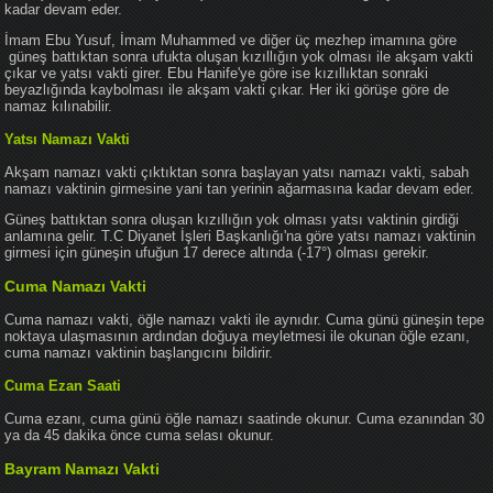
kadar devam eder.
İmam Ebu Yusuf, İmam Muhammed ve diğer üç mezhep imamına göre
güneş battıktan sonra ufukta oluşan kızıllığın yok olması ile akşam vakti
çıkar ve yatsı vakti girer. Ebu Hanife'ye göre ise kızıllıktan sonraki
beyazlığında kaybolması ile akşam vakti çıkar. Her iki görüşe göre de
namaz kılınabilir.
Yatsı Namazı Vakti
Akşam namazı vakti çıktıktan sonra başlayan yatsı namazı vakti, sabah
namazı vaktinin girmesine yani tan yerinin ağarmasına kadar devam eder.
Güneş battıktan sonra oluşan kızıllığın yok olması yatsı vaktinin girdiği
anlamına gelir. T.C Diyanet İşleri Başkanlığı'na göre yatsı namazı vaktinin
girmesi için güneşin ufuğun 17 derece altında (-17°) olması gerekir.
Cuma Namazı Vakti
Cuma namazı vakti, öğle namazı vakti ile aynıdır. Cuma günü güneşin tepe
noktaya ulaşmasının ardından doğuya meyletmesi ile okunan öğle ezanı,
cuma namazı vaktinin başlangıcını bildirir.
Cuma Ezan Saati
Cuma ezanı, cuma günü öğle namazı saatinde okunur. Cuma ezanından 30
ya da 45 dakika önce cuma selası okunur.
Bayram Namazı Vakti