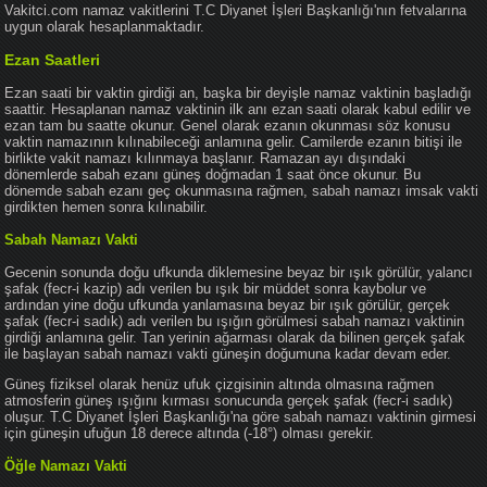
Vakitci.com namaz vakitlerini T.C Diyanet İşleri Başkanlığı'nın fetvalarına
uygun olarak hesaplanmaktadır.
Ezan Saatleri
Ezan saati bir vaktin girdiği an, başka bir deyişle namaz vaktinin başladığı
saattir. Hesaplanan namaz vaktinin ilk anı ezan saati olarak kabul edilir ve
ezan tam bu saatte okunur. Genel olarak ezanın okunması söz konusu
vaktin namazının kılınabileceği anlamına gelir. Camilerde ezanın bitişi ile
birlikte vakit namazı kılınmaya başlanır. Ramazan ayı dışındaki
dönemlerde sabah ezanı güneş doğmadan 1 saat önce okunur. Bu
dönemde sabah ezanı geç okunmasına rağmen, sabah namazı imsak vakti
girdikten hemen sonra kılınabilir.
Sabah Namazı Vakti
Gecenin sonunda doğu ufkunda diklemesine beyaz bir ışık görülür, yalancı
şafak (fecr-i kazip) adı verilen bu ışık bir müddet sonra kaybolur ve
ardından yine doğu ufkunda yanlamasına beyaz bir ışık görülür, gerçek
şafak (fecr-i sadık) adı verilen bu ışığın görülmesi sabah namazı vaktinin
girdiği anlamına gelir. Tan yerinin ağarması olarak da bilinen gerçek şafak
ile başlayan sabah namazı vakti güneşin doğumuna kadar devam eder.
Güneş fiziksel olarak henüz ufuk çizgisinin altında olmasına rağmen
atmosferin güneş ışığını kırması sonucunda gerçek şafak (fecr-i sadık)
oluşur. T.C Diyanet İşleri Başkanlığı'na göre sabah namazı vaktinin girmesi
için güneşin ufuğun 18 derece altında (-18°) olması gerekir.
Öğle Namazı Vakti