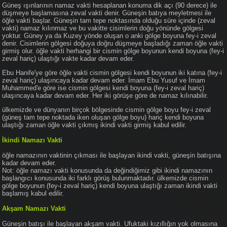
Güneş ışınlarının namaz vakti hesaplanan konuma dik açı (90 derece) ile
düşmeye başlamasına zeval vakti denir. Güneşin batıya meyletmesi ile
öğle vakti başlar. Güneşin tam tepe noktasında olduğu süre içinde (zeval
vakti) namaz kılınmaz ve bu vakitte cisimlerin doğu yönünde gölgesi
yoktur. Güney ya da Kuzey yönde oluşan o anki gölge boyuna fey-i zeval
denir. Cisimlerin gölgesi doğuya doğru düşmeye başladığı zaman öğle vakti
girmiş olur. öğle vakti herhangi bir cismin gölge boyunun kendi boyuna (fey-i
zeval hariç) ulaştığı vakte kadar devam eder.
Ebu Hanife'ye göre öğle vakti cismin gölgesi kendi boyunun iki katına (fey-i
zeval hariç) ulaşıncaya kadar devam eder. İmam Ebu Yusuf ve İmam
Muhammed'e göre ise cismin gölgesi kendi boyuna (fey-i zeval hariç)
ulaşıncaya kadar devam eder. Her iki görüşe göre de namaz kılınabilir.
ülkemizde ve dünyanın birçok bölgesinde cismin gölge boyu fey-i zeval
(güneş tam tepe noktada iken oluşan gölge boyu) hariç kendi boyuna
ulaştığı zaman öğle vakti çıkmış ikindi vakti girmiş kabul edilir.
İkindi Namazı Vakti
öğle namazının vaktinin çıkması ile başlayan ikindi vakti, güneşin batışına
kadar devam eder.
Not: öğle namazı vakti konusunda da değindiğimiz gibi ikindi namazının
başlangıcı konusunda iki farklı görüş bulunmaktadır. ülkemizde cismin
gölge boyunun (fey-i zeval hariç) kendi boyuna ulaştığı zaman ikindi vakti
başlamış kabul edilir.
Akşam Namazı Vakti
Güneşin batışı ile başlayan akşam vakti. Ufuktaki kızıllığın yok olmasına