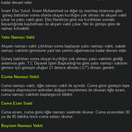
kadar devam eder.
İmam Ebu Yusuf, İmam Muhammed ve diğer üç mezhep imamına göre
güneş battıktan sonra ufukta oluşan kızıllığın yok olması ile akşam vakti
çıkar ve yatsı vakti girer. Ebu Hanife'ye göre ise kızıllıktan sonraki
beyazlığında kaybolması ile akşam vakti çıkar. Her iki görüşe göre de
namaz kılınabilir.
Yatsı Namazı Vakti
Akşam namazı vakti çıktıktan sonra başlayan yatsı namazı vakti, sabah
namazı vaktinin girmesine yani tan yerinin ağarmasına kadar devam eder.
Güneş battıktan sonra oluşan kızıllığın yok olması yatsı vaktinin girdiği
anlamına gelir. T.C Diyanet İşleri Başkanlığı'na göre yatsı namazı vaktinin
girmesi için güneşin ufuğun 17 derece altında (-17°) olması gerekir.
Cuma Namazı Vakti
Cuma namazı vakti, öğle namazı vakti ile aynıdır. Cuma günü güneşin tepe
noktaya ulaşmasının ardından doğuya meyletmesi ile okunan öğle ezanı,
cuma namazı vaktinin başlangıcını bildirir.
Cuma Ezan Saati
Cuma ezanı, cuma günü öğle namazı saatinde okunur. Cuma ezanından 30
ya da 45 dakika önce cuma selası okunur.
Bayram Namazı Vakti