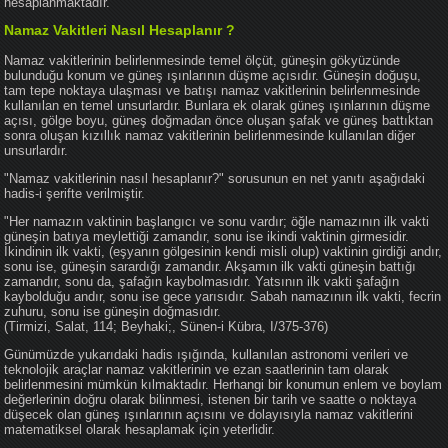
hesaplanmaktadır.
Namaz Vakitleri Nasıl Hesaplanır ?
Namaz vakitlerinin belirlenmesinde temel ölçüt, güneşin gökyüzünde
bulunduğu konum ve güneş ışınlarının düşme açısıdır. Güneşin doğuşu,
tam tepe noktaya ulaşması ve batışı namaz vakitlerinin belirlenmesinde
kullanılan en temel unsurlardır. Bunlara ek olarak güneş ışınlarının düşme
açısı, gölge boyu, güneş doğmadan önce oluşan şafak ve güneş battıktan
sonra oluşan kızıllık namaz vakitlerinin belirlenmesinde kullanılan diğer
unsurlardır.
"Namaz vakitlerinin nasıl hesaplanır?" sorusunun en net yanıtı aşağıdaki
hadis-i şerifte verilmiştir.
"Her namazın vaktinin başlangıcı ve sonu vardır; öğle namazının ilk vakti
güneşin batıya meylettiği zamandır, sonu ise ikindi vaktinin girmesidir.
İkindinin ilk vakti, (eşyanın gölgesinin kendi misli olup) vaktinin girdiği andır,
sonu ise, güneşin sarardığı zamandır. Akşamın ilk vakti güneşin battığı
zamandır, sonu da, şafağın kaybolmasıdır. Yatsının ilk vakti şafağın
kaybolduğu andır, sonu ise gece yarısıdır. Sabah namazının ilk vakti, fecrin
zuhuru, sonu ise güneşin doğmasıdır.
(Tirmizi, Salat, 114; Beyhaki;, Sünen-i Kübra, I/375-376)
Günümüzde yukarıdaki hadis ışığında, kullanılan astronomi verileri ve
teknolojik araçlar namaz vakitlerinin ve ezan saatlerinin tam olarak
belirlenmesini mümkün kılmaktadır. Herhangi bir konumun enlem ve boylam
değerlerinin doğru olarak bilinmesi, istenen bir tarih ve saatte o noktaya
düşecek olan güneş ışınlarının açısını ve dolayısıyla namaz vakitlerini
matematiksel olarak hesaplamak için yeterlidir.