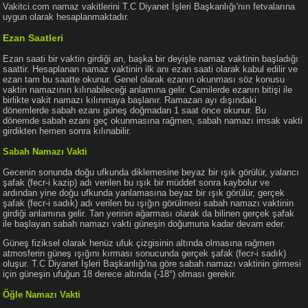
Vakitci.com namaz vakitlerini T.C Diyanet İşleri Başkanlığı'nın fetvalarına
uygun olarak hesaplanmaktadır.
Ezan Saatleri
Ezan saati bir vaktin girdiği an, başka bir deyişle namaz vaktinin başladığı
saattir. Hesaplanan namaz vaktinin ilk anı ezan saati olarak kabul edilir ve
ezan tam bu saatte okunur. Genel olarak ezanın okunması söz konusu
vaktin namazının kılınabileceği anlamına gelir. Camilerde ezanın bitişi ile
birlikte vakit namazı kılınmaya başlanır. Ramazan ayı dışındaki
dönemlerde sabah ezanı güneş doğmadan 1 saat önce okunur. Bu
dönemde sabah ezanı geç okunmasına rağmen, sabah namazı imsak vakti
girdikten hemen sonra kılınabilir.
Sabah Namazı Vakti
Gecenin sonunda doğu ufkunda diklemesine beyaz bir ışık görülür, yalancı
şafak (fecr-i kazip) adı verilen bu ışık bir müddet sonra kaybolur ve
ardından yine doğu ufkunda yanlamasına beyaz bir ışık görülür, gerçek
şafak (fecr-i sadık) adı verilen bu ışığın görülmesi sabah namazı vaktinin
girdiği anlamına gelir. Tan yerinin ağarması olarak da bilinen gerçek şafak
ile başlayan sabah namazı vakti güneşin doğumuna kadar devam eder.
Güneş fiziksel olarak henüz ufuk çizgisinin altında olmasına rağmen
atmosferin güneş ışığını kırması sonucunda gerçek şafak (fecr-i sadık)
oluşur. T.C Diyanet İşleri Başkanlığı'na göre sabah namazı vaktinin girmesi
için güneşin ufuğun 18 derece altında (-18°) olması gerekir.
Öğle Namazı Vakti