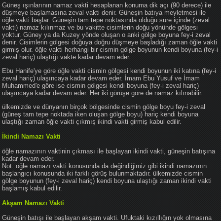
Güneş ışınlarının namaz vakti hesaplanan konuma dik açı (90 derece) ile
düşmeye başlamasına zeval vakti denir. Güneşin batıya meyletmesi ile
öğle vakti başlar. Güneşin tam tepe noktasında olduğu süre içinde (zeval
vakti) namaz kılınmaz ve bu vakitte cisimlerin doğu yönünde gölgesi
yoktur. Güney ya da Kuzey yönde oluşan o anki gölge boyuna fey-i zeval
denir. Cisimlerin gölgesi doğuya doğru düşmeye başladığı zaman öğle vakti
girmiş olur. öğle vakti herhangi bir cismin gölge boyunun kendi boyuna (fey-i
zeval hariç) ulaştığı vakte kadar devam eder.
Ebu Hanife'ye göre öğle vakti cismin gölgesi kendi boyunun iki katına (fey-i
zeval hariç) ulaşıncaya kadar devam eder. İmam Ebu Yusuf ve İmam
Muhammed'e göre ise cismin gölgesi kendi boyuna (fey-i zeval hariç)
ulaşıncaya kadar devam eder. Her iki görüşe göre de namaz kılınabilir.
ülkemizde ve dünyanın birçok bölgesinde cismin gölge boyu fey-i zeval
(güneş tam tepe noktada iken oluşan gölge boyu) hariç kendi boyuna
ulaştığı zaman öğle vakti çıkmış ikindi vakti girmiş kabul edilir.
İkindi Namazı Vakti
öğle namazının vaktinin çıkması ile başlayan ikindi vakti, güneşin batışına
kadar devam eder.
Not: öğle namazı vakti konusunda da değindiğimiz gibi ikindi namazının
başlangıcı konusunda iki farklı görüş bulunmaktadır. ülkemizde cismin
gölge boyunun (fey-i zeval hariç) kendi boyuna ulaştığı zaman ikindi vakti
başlamış kabul edilir.
Akşam Namazı Vakti
Güneşin batışı ile başlayan akşam vakti. Ufuktaki kızıllığın yok olmasına