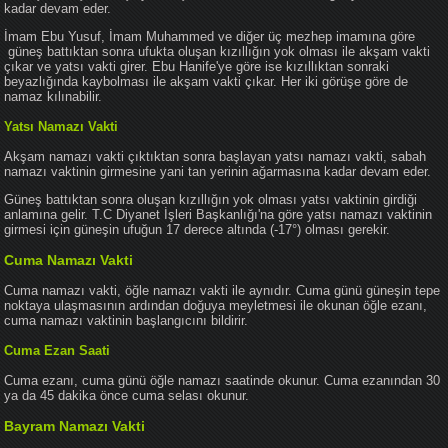
kadar devam eder.
İmam Ebu Yusuf, İmam Muhammed ve diğer üç mezhep imamına göre
güneş battıktan sonra ufukta oluşan kızıllığın yok olması ile akşam vakti
çıkar ve yatsı vakti girer. Ebu Hanife'ye göre ise kızıllıktan sonraki
beyazlığında kaybolması ile akşam vakti çıkar. Her iki görüşe göre de
namaz kılınabilir.
Yatsı Namazı Vakti
Akşam namazı vakti çıktıktan sonra başlayan yatsı namazı vakti, sabah
namazı vaktinin girmesine yani tan yerinin ağarmasına kadar devam eder.
Güneş battıktan sonra oluşan kızıllığın yok olması yatsı vaktinin girdiği
anlamına gelir. T.C Diyanet İşleri Başkanlığı'na göre yatsı namazı vaktinin
girmesi için güneşin ufuğun 17 derece altında (-17°) olması gerekir.
Cuma Namazı Vakti
Cuma namazı vakti, öğle namazı vakti ile aynıdır. Cuma günü güneşin tepe
noktaya ulaşmasının ardından doğuya meyletmesi ile okunan öğle ezanı,
cuma namazı vaktinin başlangıcını bildirir.
Cuma Ezan Saati
Cuma ezanı, cuma günü öğle namazı saatinde okunur. Cuma ezanından 30
ya da 45 dakika önce cuma selası okunur.
Bayram Namazı Vakti