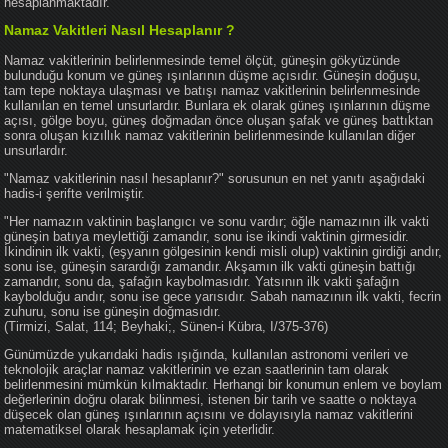
hesaplanmaktadır.
Namaz Vakitleri Nasıl Hesaplanır ?
Namaz vakitlerinin belirlenmesinde temel ölçüt, güneşin gökyüzünde
bulunduğu konum ve güneş ışınlarının düşme açısıdır. Güneşin doğuşu,
tam tepe noktaya ulaşması ve batışı namaz vakitlerinin belirlenmesinde
kullanılan en temel unsurlardır. Bunlara ek olarak güneş ışınlarının düşme
açısı, gölge boyu, güneş doğmadan önce oluşan şafak ve güneş battıktan
sonra oluşan kızıllık namaz vakitlerinin belirlenmesinde kullanılan diğer
unsurlardır.
"Namaz vakitlerinin nasıl hesaplanır?" sorusunun en net yanıtı aşağıdaki
hadis-i şerifte verilmiştir.
"Her namazın vaktinin başlangıcı ve sonu vardır; öğle namazının ilk vakti
güneşin batıya meylettiği zamandır, sonu ise ikindi vaktinin girmesidir.
İkindinin ilk vakti, (eşyanın gölgesinin kendi misli olup) vaktinin girdiği andır,
sonu ise, güneşin sarardığı zamandır. Akşamın ilk vakti güneşin battığı
zamandır, sonu da, şafağın kaybolmasıdır. Yatsının ilk vakti şafağın
kaybolduğu andır, sonu ise gece yarısıdır. Sabah namazının ilk vakti, fecrin
zuhuru, sonu ise güneşin doğmasıdır.
(Tirmizi, Salat, 114; Beyhaki;, Sünen-i Kübra, I/375-376)
Günümüzde yukarıdaki hadis ışığında, kullanılan astronomi verileri ve
teknolojik araçlar namaz vakitlerinin ve ezan saatlerinin tam olarak
belirlenmesini mümkün kılmaktadır. Herhangi bir konumun enlem ve boylam
değerlerinin doğru olarak bilinmesi, istenen bir tarih ve saatte o noktaya
düşecek olan güneş ışınlarının açısını ve dolayısıyla namaz vakitlerini
matematiksel olarak hesaplamak için yeterlidir.