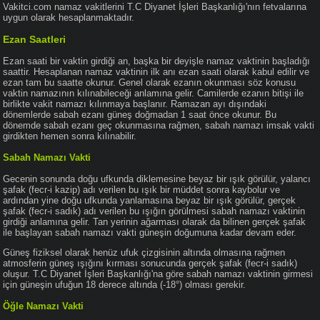
Vakitci.com namaz vakitlerini T.C Diyanet İşleri Başkanlığı'nın fetvalarına
uygun olarak hesaplanmaktadır.
Ezan Saatleri
Ezan saati bir vaktin girdiği an, başka bir deyişle namaz vaktinin başladığı
saattir. Hesaplanan namaz vaktinin ilk anı ezan saati olarak kabul edilir ve
ezan tam bu saatte okunur. Genel olarak ezanın okunması söz konusu
vaktin namazının kılınabileceği anlamına gelir. Camilerde ezanın bitişi ile
birlikte vakit namazı kılınmaya başlanır. Ramazan ayı dışındaki
dönemlerde sabah ezanı güneş doğmadan 1 saat önce okunur. Bu
dönemde sabah ezanı geç okunmasına rağmen, sabah namazı imsak vakti
girdikten hemen sonra kılınabilir.
Sabah Namazı Vakti
Gecenin sonunda doğu ufkunda diklemesine beyaz bir ışık görülür, yalancı
şafak (fecr-i kazip) adı verilen bu ışık bir müddet sonra kaybolur ve
ardından yine doğu ufkunda yanlamasına beyaz bir ışık görülür, gerçek
şafak (fecr-i sadık) adı verilen bu ışığın görülmesi sabah namazı vaktinin
girdiği anlamına gelir. Tan yerinin ağarması olarak da bilinen gerçek şafak
ile başlayan sabah namazı vakti güneşin doğumuna kadar devam eder.
Güneş fiziksel olarak henüz ufuk çizgisinin altında olmasına rağmen
atmosferin güneş ışığını kırması sonucunda gerçek şafak (fecr-i sadık)
oluşur. T.C Diyanet İşleri Başkanlığı'na göre sabah namazı vaktinin girmesi
için güneşin ufuğun 18 derece altında (-18°) olması gerekir.
Öğle Namazı Vakti