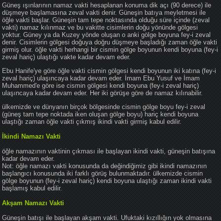
Güneş ışınlarının namaz vakti hesaplanan konuma dik açı (90 derece) ile
düşmeye başlamasına zeval vakti denir. Güneşin batıya meyletmesi ile
öğle vakti başlar. Güneşin tam tepe noktasında olduğu süre içinde (zeval
vakti) namaz kılınmaz ve bu vakitte cisimlerin doğu yönünde gölgesi
yoktur. Güney ya da Kuzey yönde oluşan o anki gölge boyuna fey-i zeval
denir. Cisimlerin gölgesi doğuya doğru düşmeye başladığı zaman öğle vakti
girmiş olur. öğle vakti herhangi bir cismin gölge boyunun kendi boyuna (fey-i
zeval hariç) ulaştığı vakte kadar devam eder.
Ebu Hanife'ye göre öğle vakti cismin gölgesi kendi boyunun iki katına (fey-i
zeval hariç) ulaşıncaya kadar devam eder. İmam Ebu Yusuf ve İmam
Muhammed'e göre ise cismin gölgesi kendi boyuna (fey-i zeval hariç)
ulaşıncaya kadar devam eder. Her iki görüşe göre de namaz kılınabilir.
ülkemizde ve dünyanın birçok bölgesinde cismin gölge boyu fey-i zeval
(güneş tam tepe noktada iken oluşan gölge boyu) hariç kendi boyuna
ulaştığı zaman öğle vakti çıkmış ikindi vakti girmiş kabul edilir.
İkindi Namazı Vakti
öğle namazının vaktinin çıkması ile başlayan ikindi vakti, güneşin batışına
kadar devam eder.
Not: öğle namazı vakti konusunda da değindiğimiz gibi ikindi namazının
başlangıcı konusunda iki farklı görüş bulunmaktadır. ülkemizde cismin
gölge boyunun (fey-i zeval hariç) kendi boyuna ulaştığı zaman ikindi vakti
başlamış kabul edilir.
Akşam Namazı Vakti
Güneşin batışı ile başlayan akşam vakti. Ufuktaki kızıllığın yok olmasına