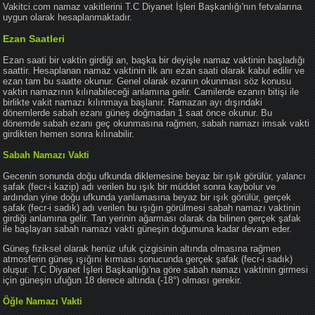
Vakitci.com namaz vakitlerini T.C Diyanet İşleri Başkanlığı'nın fetvalarına
uygun olarak hesaplanmaktadır.
Ezan Saatleri
Ezan saati bir vaktin girdiği an, başka bir deyişle namaz vaktinin başladığı
saattir. Hesaplanan namaz vaktinin ilk anı ezan saati olarak kabul edilir ve
ezan tam bu saatte okunur. Genel olarak ezanın okunması söz konusu
vaktin namazının kılınabileceği anlamına gelir. Camilerde ezanın bitişi ile
birlikte vakit namazı kılınmaya başlanır. Ramazan ayı dışındaki
dönemlerde sabah ezanı güneş doğmadan 1 saat önce okunur. Bu
dönemde sabah ezanı geç okunmasına rağmen, sabah namazı imsak vakti
girdikten hemen sonra kılınabilir.
Sabah Namazı Vakti
Gecenin sonunda doğu ufkunda diklemesine beyaz bir ışık görülür, yalancı
şafak (fecr-i kazip) adı verilen bu ışık bir müddet sonra kaybolur ve
ardından yine doğu ufkunda yanlamasına beyaz bir ışık görülür, gerçek
şafak (fecr-i sadık) adı verilen bu ışığın görülmesi sabah namazı vaktinin
girdiği anlamına gelir. Tan yerinin ağarması olarak da bilinen gerçek şafak
ile başlayan sabah namazı vakti güneşin doğumuna kadar devam eder.
Güneş fiziksel olarak henüz ufuk çizgisinin altında olmasına rağmen
atmosferin güneş ışığını kırması sonucunda gerçek şafak (fecr-i sadık)
oluşur. T.C Diyanet İşleri Başkanlığı'na göre sabah namazı vaktinin girmesi
için güneşin ufuğun 18 derece altında (-18°) olması gerekir.
Öğle Namazı Vakti