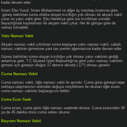
kadar devam eder.
İmam Ebu Yusuf, İmam Muhammed ve diğer üç mezhep imamına göre
güneş battıktan sonra ufukta oluşan kızıllığın yok olması ile akşam vakti
çıkar ve yatsı vakti girer. Ebu Hanife'ye göre ise kızıllıktan sonraki
beyazlığında kaybolması ile akşam vakti çıkar. Her iki görüşe göre de
namaz kılınabilir.
Yatsı Namazı Vakti
Akşam namazı vakti çıktıktan sonra başlayan yatsı namazı vakti, sabah
namazı vaktinin girmesine yani tan yerinin ağarmasına kadar devam eder.
Güneş battıktan sonra oluşan kızıllığın yok olması yatsı vaktinin girdiği
anlamına gelir. T.C Diyanet İşleri Başkanlığı'na göre yatsı namazı vaktinin
girmesi için güneşin ufuğun 17 derece altında (-17°) olması gerekir.
Cuma Namazı Vakti
Cuma namazı vakti, öğle namazı vakti ile aynıdır. Cuma günü güneşin tepe
noktaya ulaşmasının ardından doğuya meyletmesi ile okunan öğle ezanı,
cuma namazı vaktinin başlangıcını bildirir.
Cuma Ezan Saati
Cuma ezanı, cuma günü öğle namazı saatinde okunur. Cuma ezanından 30
ya da 45 dakika önce cuma selası okunur.
Bayram Namazı Vakti