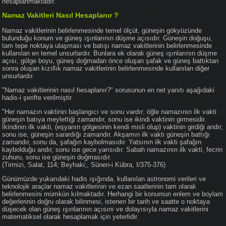
hesaplanmaktadır.
Namaz Vakitleri Nasıl Hesaplanır ?
Namaz vakitlerinin belirlenmesinde temel ölçüt, güneşin gökyüzünde
bulunduğu konum ve güneş ışınlarının düşme açısıdır. Güneşin doğuşu,
tam tepe noktaya ulaşması ve batışı namaz vakitlerinin belirlenmesinde
kullanılan en temel unsurlardır. Bunlara ek olarak güneş ışınlarının düşme
açısı, gölge boyu, güneş doğmadan önce oluşan şafak ve güneş battıktan
sonra oluşan kızıllık namaz vakitlerinin belirlenmesinde kullanılan diğer
unsurlardır.
"Namaz vakitlerinin nasıl hesaplanır?" sorusunun en net yanıtı aşağıdaki
hadis-i şerifte verilmiştir.
"Her namazın vaktinin başlangıcı ve sonu vardır; öğle namazının ilk vakti
güneşin batıya meylettiği zamandır, sonu ise ikindi vaktinin girmesidir.
İkindinin ilk vakti, (eşyanın gölgesinin kendi misli olup) vaktinin girdiği andır,
sonu ise, güneşin sarardığı zamandır. Akşamın ilk vakti güneşin battığı
zamandır, sonu da, şafağın kaybolmasıdır. Yatsının ilk vakti şafağın
kaybolduğu andır, sonu ise gece yarısıdır. Sabah namazının ilk vakti, fecrin
zuhuru, sonu ise güneşin doğmasıdır.
(Tirmizi, Salat, 114; Beyhaki;, Sünen-i Kübra, I/375-376)
Günümüzde yukarıdaki hadis ışığında, kullanılan astronomi verileri ve
teknolojik araçlar namaz vakitlerinin ve ezan saatlerinin tam olarak
belirlenmesini mümkün kılmaktadır. Herhangi bir konumun enlem ve boylam
değerlerinin doğru olarak bilinmesi, istenen bir tarih ve saatte o noktaya
düşecek olan güneş ışınlarının açısını ve dolayısıyla namaz vakitlerini
matematiksel olarak hesaplamak için yeterlidir.