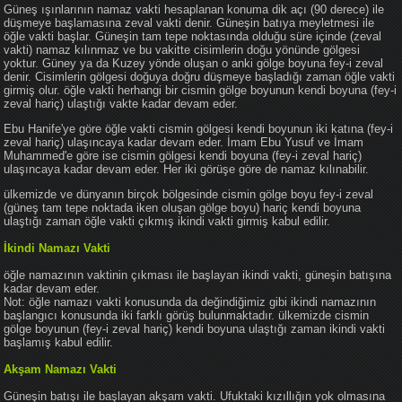
Güneş ışınlarının namaz vakti hesaplanan konuma dik açı (90 derece) ile
düşmeye başlamasına zeval vakti denir. Güneşin batıya meyletmesi ile
öğle vakti başlar. Güneşin tam tepe noktasında olduğu süre içinde (zeval
vakti) namaz kılınmaz ve bu vakitte cisimlerin doğu yönünde gölgesi
yoktur. Güney ya da Kuzey yönde oluşan o anki gölge boyuna fey-i zeval
denir. Cisimlerin gölgesi doğuya doğru düşmeye başladığı zaman öğle vakti
girmiş olur. öğle vakti herhangi bir cismin gölge boyunun kendi boyuna (fey-i
zeval hariç) ulaştığı vakte kadar devam eder.
Ebu Hanife'ye göre öğle vakti cismin gölgesi kendi boyunun iki katına (fey-i
zeval hariç) ulaşıncaya kadar devam eder. İmam Ebu Yusuf ve İmam
Muhammed'e göre ise cismin gölgesi kendi boyuna (fey-i zeval hariç)
ulaşıncaya kadar devam eder. Her iki görüşe göre de namaz kılınabilir.
ülkemizde ve dünyanın birçok bölgesinde cismin gölge boyu fey-i zeval
(güneş tam tepe noktada iken oluşan gölge boyu) hariç kendi boyuna
ulaştığı zaman öğle vakti çıkmış ikindi vakti girmiş kabul edilir.
İkindi Namazı Vakti
öğle namazının vaktinin çıkması ile başlayan ikindi vakti, güneşin batışına
kadar devam eder.
Not: öğle namazı vakti konusunda da değindiğimiz gibi ikindi namazının
başlangıcı konusunda iki farklı görüş bulunmaktadır. ülkemizde cismin
gölge boyunun (fey-i zeval hariç) kendi boyuna ulaştığı zaman ikindi vakti
başlamış kabul edilir.
Akşam Namazı Vakti
Güneşin batışı ile başlayan akşam vakti. Ufuktaki kızıllığın yok olmasına