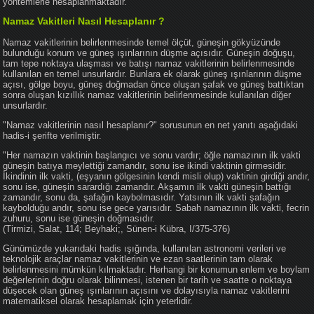
yöntemlerle hesaplanmaktadır.
Namaz Vakitleri Nasıl Hesaplanır ?
Namaz vakitlerinin belirlenmesinde temel ölçüt, güneşin gökyüzünde
bulunduğu konum ve güneş ışınlarının düşme açısıdır. Güneşin doğuşu,
tam tepe noktaya ulaşması ve batışı namaz vakitlerinin belirlenmesinde
kullanılan en temel unsurlardır. Bunlara ek olarak güneş ışınlarının düşme
açısı, gölge boyu, güneş doğmadan önce oluşan şafak ve güneş battıktan
sonra oluşan kızıllık namaz vakitlerinin belirlenmesinde kullanılan diğer
unsurlardır.
"Namaz vakitlerinin nasıl hesaplanır?" sorusunun en net yanıtı aşağıdaki
hadis-i şerifte verilmiştir.
"Her namazın vaktinin başlangıcı ve sonu vardır; öğle namazının ilk vakti
güneşin batıya meylettiği zamandır, sonu ise ikindi vaktinin girmesidir.
İkindinin ilk vakti, (eşyanın gölgesinin kendi misli olup) vaktinin girdiği andır,
sonu ise, güneşin sarardığı zamandır. Akşamın ilk vakti güneşin battığı
zamandır, sonu da, şafağın kaybolmasıdır. Yatsının ilk vakti şafağın
kaybolduğu andır, sonu ise gece yarısıdır. Sabah namazının ilk vakti, fecrin
zuhuru, sonu ise güneşin doğmasıdır.
(Tirmizi, Salat, 114; Beyhaki;, Sünen-i Kübra, I/375-376)
Günümüzde yukarıdaki hadis ışığında, kullanılan astronomi verileri ve
teknolojik araçlar namaz vakitlerinin ve ezan saatlerinin tam olarak
belirlenmesini mümkün kılmaktadır. Herhangi bir konumun enlem ve boylam
değerlerinin doğru olarak bilinmesi, istenen bir tarih ve saatte o noktaya
düşecek olan güneş ışınlarının açısını ve dolayısıyla namaz vakitlerini
matematiksel olarak hesaplamak için yeterlidir.