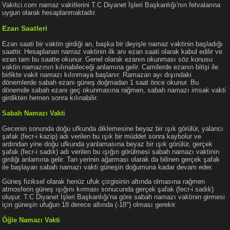
Vakitci.com namaz vakitlerini T.C Diyanet İşleri Başkanlığı'nın fetvalarına
uygun olarak hesaplanmaktadır.
Ezan Saatleri
Ezan saati bir vaktin girdiği an, başka bir deyişle namaz vaktinin başladığı
saattir. Hesaplanan namaz vaktinin ilk anı ezan saati olarak kabul edilir ve
ezan tam bu saatte okunur. Genel olarak ezanın okunması söz konusu
vaktin namazının kılınabileceği anlamına gelir. Camilerde ezanın bitişi ile
birlikte vakit namazı kılınmaya başlanır. Ramazan ayı dışındaki
dönemlerde sabah ezanı güneş doğmadan 1 saat önce okunur. Bu
dönemde sabah ezanı geç okunmasına rağmen, sabah namazı imsak vakti
girdikten hemen sonra kılınabilir.
Sabah Namazı Vakti
Gecenin sonunda doğu ufkunda diklemesine beyaz bir ışık görülür, yalancı
şafak (fecr-i kazip) adı verilen bu ışık bir müddet sonra kaybolur ve
ardından yine doğu ufkunda yanlamasına beyaz bir ışık görülür, gerçek
şafak (fecr-i sadık) adı verilen bu ışığın görülmesi sabah namazı vaktinin
girdiği anlamına gelir. Tan yerinin ağarması olarak da bilinen gerçek şafak
ile başlayan sabah namazı vakti güneşin doğumuna kadar devam eder.
Güneş fiziksel olarak henüz ufuk çizgisinin altında olmasına rağmen
atmosferin güneş ışığını kırması sonucunda gerçek şafak (fecr-i sadık)
oluşur. T.C Diyanet İşleri Başkanlığı'na göre sabah namazı vaktinin girmesi
için güneşin ufuğun 18 derece altında (-18°) olması gerekir.
Öğle Namazı Vakti