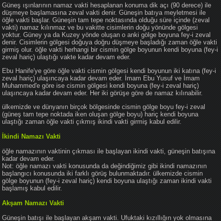
Güneş ışınlarının namaz vakti hesaplanan konuma dik açı (90 derece) ile
düşmeye başlamasına zeval vakti denir. Güneşin batıya meyletmesi ile
öğle vakti başlar. Güneşin tam tepe noktasında olduğu süre içinde (zeval
vakti) namaz kılınmaz ve bu vakitte cisimlerin doğu yönünde gölgesi
yoktur. Güney ya da Kuzey yönde oluşan o anki gölge boyuna fey-i zeval
denir. Cisimlerin gölgesi doğuya doğru düşmeye başladığı zaman öğle vakti
girmiş olur. öğle vakti herhangi bir cismin gölge boyunun kendi boyuna (fey-i
zeval hariç) ulaştığı vakte kadar devam eder.
Ebu Hanife'ye göre öğle vakti cismin gölgesi kendi boyunun iki katına (fey-i
zeval hariç) ulaşıncaya kadar devam eder. İmam Ebu Yusuf ve İmam
Muhammed'e göre ise cismin gölgesi kendi boyuna (fey-i zeval hariç)
ulaşıncaya kadar devam eder. Her iki görüşe göre de namaz kılınabilir.
ülkemizde ve dünyanın birçok bölgesinde cismin gölge boyu fey-i zeval
(güneş tam tepe noktada iken oluşan gölge boyu) hariç kendi boyuna
ulaştığı zaman öğle vakti çıkmış ikindi vakti girmiş kabul edilir.
İkindi Namazı Vakti
öğle namazının vaktinin çıkması ile başlayan ikindi vakti, güneşin batışına
kadar devam eder.
Not: öğle namazı vakti konusunda da değindiğimiz gibi ikindi namazının
başlangıcı konusunda iki farklı görüş bulunmaktadır. ülkemizde cismin
gölge boyunun (fey-i zeval hariç) kendi boyuna ulaştığı zaman ikindi vakti
başlamış kabul edilir.
Akşam Namazı Vakti
Güneşin batışı ile başlayan akşam vakti. Ufuktaki kızıllığın yok olmasına