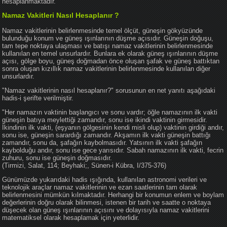
hesaplanmaktadır.
Namaz Vakitleri Nasıl Hesaplanır ?
Namaz vakitlerinin belirlenmesinde temel ölçüt, güneşin gökyüzünde
bulunduğu konum ve güneş ışınlarının düşme açısıdır. Güneşin doğuşu,
tam tepe noktaya ulaşması ve batışı namaz vakitlerinin belirlenmesinde
kullanılan en temel unsurlardır. Bunlara ek olarak güneş ışınlarının düşme
açısı, gölge boyu, güneş doğmadan önce oluşan şafak ve güneş battıktan
sonra oluşan kızıllık namaz vakitlerinin belirlenmesinde kullanılan diğer
unsurlardır.
"Namaz vakitlerinin nasıl hesaplanır?" sorusunun en net yanıtı aşağıdaki
hadis-i şerifte verilmiştir.
"Her namazın vaktinin başlangıcı ve sonu vardır; öğle namazının ilk vakti
güneşin batıya meylettiği zamandır, sonu ise ikindi vaktinin girmesidir.
İkindinin ilk vakti, (eşyanın gölgesinin kendi misli olup) vaktinin girdiği andır,
sonu ise, güneşin sarardığı zamandır. Akşamın ilk vakti güneşin battığı
zamandır, sonu da, şafağın kaybolmasıdır. Yatsının ilk vakti şafağın
kaybolduğu andır, sonu ise gece yarısıdır. Sabah namazının ilk vakti, fecrin
zuhuru, sonu ise güneşin doğmasıdır.
(Tirmizi, Salat, 114; Beyhaki;, Sünen-i Kübra, I/375-376)
Günümüzde yukarıdaki hadis ışığında, kullanılan astronomi verileri ve
teknolojik araçlar namaz vakitlerinin ve ezan saatlerinin tam olarak
belirlenmesini mümkün kılmaktadır. Herhangi bir konumun enlem ve boylam
değerlerinin doğru olarak bilinmesi, istenen bir tarih ve saatte o noktaya
düşecek olan güneş ışınlarının açısını ve dolayısıyla namaz vakitlerini
matematiksel olarak hesaplamak için yeterlidir.