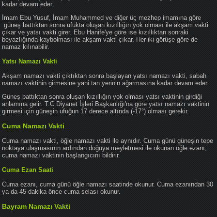
kadar devam eder.
İmam Ebu Yusuf, İmam Muhammed ve diğer üç mezhep imamına göre
güneş battıktan sonra ufukta oluşan kızıllığın yok olması ile akşam vakti
çıkar ve yatsı vakti girer. Ebu Hanife'ye göre ise kızıllıktan sonraki
beyazlığında kaybolması ile akşam vakti çıkar. Her iki görüşe göre de
namaz kılınabilir.
Yatsı Namazı Vakti
Akşam namazı vakti çıktıktan sonra başlayan yatsı namazı vakti, sabah
namazı vaktinin girmesine yani tan yerinin ağarmasına kadar devam eder.
Güneş battıktan sonra oluşan kızıllığın yok olması yatsı vaktinin girdiği
anlamına gelir. T.C Diyanet İşleri Başkanlığı'na göre yatsı namazı vaktinin
girmesi için güneşin ufuğun 17 derece altında (-17°) olması gerekir.
Cuma Namazı Vakti
Cuma namazı vakti, öğle namazı vakti ile aynıdır. Cuma günü güneşin tepe
noktaya ulaşmasının ardından doğuya meyletmesi ile okunan öğle ezanı,
cuma namazı vaktinin başlangıcını bildirir.
Cuma Ezan Saati
Cuma ezanı, cuma günü öğle namazı saatinde okunur. Cuma ezanından 30
ya da 45 dakika önce cuma selası okunur.
Bayram Namazı Vakti