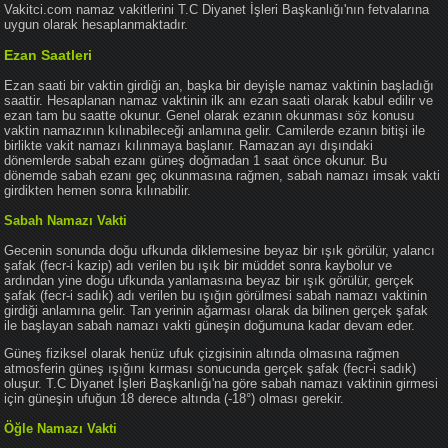
Vakitci.com namaz vakitlerini T.C Diyanet İşleri Başkanlığı'nın fetvalarına
uygun olarak hesaplanmaktadır.
Ezan Saatleri
Ezan saati bir vaktin girdiği an, başka bir deyişle namaz vaktinin başladığı
saattir. Hesaplanan namaz vaktinin ilk anı ezan saati olarak kabul edilir ve
ezan tam bu saatte okunur. Genel olarak ezanın okunması söz konusu
vaktin namazının kılınabileceği anlamına gelir. Camilerde ezanın bitişi ile
birlikte vakit namazı kılınmaya başlanır. Ramazan ayı dışındaki
dönemlerde sabah ezanı güneş doğmadan 1 saat önce okunur. Bu
dönemde sabah ezanı geç okunmasına rağmen, sabah namazı imsak vakti
girdikten hemen sonra kılınabilir.
Sabah Namazı Vakti
Gecenin sonunda doğu ufkunda diklemesine beyaz bir ışık görülür, yalancı
şafak (fecr-i kazip) adı verilen bu ışık bir müddet sonra kaybolur ve
ardından yine doğu ufkunda yanlamasına beyaz bir ışık görülür, gerçek
şafak (fecr-i sadık) adı verilen bu ışığın görülmesi sabah namazı vaktinin
girdiği anlamına gelir. Tan yerinin ağarması olarak da bilinen gerçek şafak
ile başlayan sabah namazı vakti güneşin doğumuna kadar devam eder.
Güneş fiziksel olarak henüz ufuk çizgisinin altında olmasına rağmen
atmosferin güneş ışığını kırması sonucunda gerçek şafak (fecr-i sadık)
oluşur. T.C Diyanet İşleri Başkanlığı'na göre sabah namazı vaktinin girmesi
için güneşin ufuğun 18 derece altında (-18°) olması gerekir.
Öğle Namazı Vakti