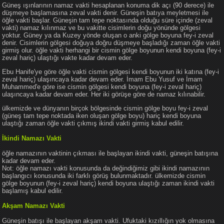
Güneş ışınlarının namaz vakti hesaplanan konuma dik açı (90 derece) ile
düşmeye başlamasına zeval vakti denir. Güneşin batıya meyletmesi ile
öğle vakti başlar. Güneşin tam tepe noktasında olduğu süre içinde (zeval
vakti) namaz kılınmaz ve bu vakitte cisimlerin doğu yönünde gölgesi
yoktur. Güney ya da Kuzey yönde oluşan o anki gölge boyuna fey-i zeval
denir. Cisimlerin gölgesi doğuya doğru düşmeye başladığı zaman öğle vakti
girmiş olur. öğle vakti herhangi bir cismin gölge boyunun kendi boyuna (fey-i
zeval hariç) ulaştığı vakte kadar devam eder.
Ebu Hanife'ye göre öğle vakti cismin gölgesi kendi boyunun iki katına (fey-i
zeval hariç) ulaşıncaya kadar devam eder. İmam Ebu Yusuf ve İmam
Muhammed'e göre ise cismin gölgesi kendi boyuna (fey-i zeval hariç)
ulaşıncaya kadar devam eder. Her iki görüşe göre de namaz kılınabilir.
ülkemizde ve dünyanın birçok bölgesinde cismin gölge boyu fey-i zeval
(güneş tam tepe noktada iken oluşan gölge boyu) hariç kendi boyuna
ulaştığı zaman öğle vakti çıkmış ikindi vakti girmiş kabul edilir.
İkindi Namazı Vakti
öğle namazının vaktinin çıkması ile başlayan ikindi vakti, güneşin batışına
kadar devam eder.
Not: öğle namazı vakti konusunda da değindiğimiz gibi ikindi namazının
başlangıcı konusunda iki farklı görüş bulunmaktadır. ülkemizde cismin
gölge boyunun (fey-i zeval hariç) kendi boyuna ulaştığı zaman ikindi vakti
başlamış kabul edilir.
Akşam Namazı Vakti
Güneşin batışı ile başlayan akşam vakti. Ufuktaki kızıllığın yok olmasına