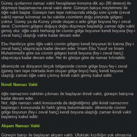
Güneş ışınlarının namaz vakti hesaplanan konuma dik açı (90 derece) ile
düşmeye başlamasına zeval vakti denir. Güneşin batıya meyletmesi ile
öğle vakti başlar. Güneşin tam tepe noktasında olduğu süre içinde (zeval
vakti) namaz kılınmaz ve bu vakitte cisimlerin doğu yönünde gölgesi
yoktur. Güney ya da Kuzey yönde oluşan o anki gölge boyuna fey-i zeval
denir. Cisimlerin gölgesi doğuya doğru düşmeye başladığı zaman öğle vakti
girmiş olur. öğle vakti herhangi bir cismin gölge boyunun kendi boyuna (fey-i
zeval hariç) ulaştığı vakte kadar devam eder.
Ebu Hanife'ye göre öğle vakti cismin gölgesi kendi boyunun iki katına (fey-i
zeval hariç) ulaşıncaya kadar devam eder. İmam Ebu Yusuf ve İmam
Muhammed'e göre ise cismin gölgesi kendi boyuna (fey-i zeval hariç)
ulaşıncaya kadar devam eder. Her iki görüşe göre de namaz kılınabilir.
ülkemizde ve dünyanın birçok bölgesinde cismin gölge boyu fey-i zeval
(güneş tam tepe noktada iken oluşan gölge boyu) hariç kendi boyuna
ulaştığı zaman öğle vakti çıkmış ikindi vakti girmiş kabul edilir.
İkindi Namazı Vakti
öğle namazının vaktinin çıkması ile başlayan ikindi vakti, güneşin batışına
kadar devam eder.
Not: öğle namazı vakti konusunda da değindiğimiz gibi ikindi namazının
başlangıcı konusunda iki farklı görüş bulunmaktadır. ülkemizde cismin
gölge boyunun (fey-i zeval hariç) kendi boyuna ulaştığı zaman ikindi vakti
başlamış kabul edilir.
Akşam Namazı Vakti
Güneşin batışı ile başlayan akşam vakti. Ufuktaki kızıllığın yok olmasına