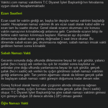
Vakitci.com namaz vakitlerini T.C Diyanet İşleri Başkanlığı'nın fetvalarına
uygun olarak hesaplanmaktadır.
Ezan Saatleri
Ezan saati bir vaktin girdiği an, başka bir deyişle namaz vaktinin başladığı
saattir. Hesaplanan namaz vaktinin ilk anı ezan saati olarak kabul edilir ve
ezan tam bu saatte okunur. Genel olarak ezanın okunması söz konusu
vaktin namazının kılınabileceği anlamına gelir. Camilerde ezanın bitişi ile
birlikte vakit namazı kılınmaya başlanır. Ramazan ayı dışındaki
dönemlerde sabah ezanı güneş doğmadan 1 saat önce okunur. Bu
dönemde sabah ezanı geç okunmasına rağmen, sabah namazı imsak vakti
girdikten hemen sonra kılınabilir.
Sabah Namazı Vakti
Gecenin sonunda doğu ufkunda diklemesine beyaz bir ışık görülür, yalancı
şafak (fecr-i kazip) adı verilen bu ışık bir müddet sonra kaybolur ve
ardından yine doğu ufkunda yanlamasına beyaz bir ışık görülür, gerçek
şafak (fecr-i sadık) adı verilen bu ışığın görülmesi sabah namazı vaktinin
girdiği anlamına gelir. Tan yerinin ağarması olarak da bilinen gerçek şafak
ile başlayan sabah namazı vakti güneşin doğumuna kadar devam eder.
Güneş fiziksel olarak henüz ufuk çizgisinin altında olmasına rağmen
atmosferin güneş ışığını kırması sonucunda gerçek şafak (fecr-i sadık)
oluşur. T.C Diyanet İşleri Başkanlığı'na göre sabah namazı vaktinin girmesi
için güneşin ufuğun 18 derece altında (-18°) olması gerekir.
Öğle Namazı Vakti