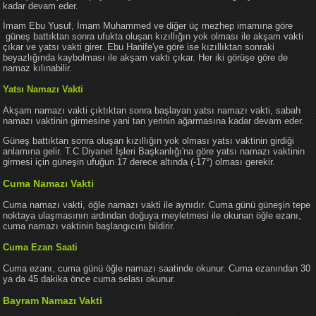
kadar devam eder.
İmam Ebu Yusuf, İmam Muhammed ve diğer üç mezhep imamına göre
güneş battıktan sonra ufukta oluşan kızıllığın yok olması ile akşam vakti
çıkar ve yatsı vakti girer. Ebu Hanife'ye göre ise kızıllıktan sonraki
beyazlığında kaybolması ile akşam vakti çıkar. Her iki görüşe göre de
namaz kılınabilir.
Yatsı Namazı Vakti
Akşam namazı vakti çıktıktan sonra başlayan yatsı namazı vakti, sabah
namazı vaktinin girmesine yani tan yerinin ağarmasına kadar devam eder.
Güneş battıktan sonra oluşan kızıllığın yok olması yatsı vaktinin girdiği
anlamına gelir. T.C Diyanet İşleri Başkanlığı'na göre yatsı namazı vaktinin
girmesi için güneşin ufuğun 17 derece altında (-17°) olması gerekir.
Cuma Namazı Vakti
Cuma namazı vakti, öğle namazı vakti ile aynıdır. Cuma günü güneşin tepe
noktaya ulaşmasının ardından doğuya meyletmesi ile okunan öğle ezanı,
cuma namazı vaktinin başlangıcını bildirir.
Cuma Ezan Saati
Cuma ezanı, cuma günü öğle namazı saatinde okunur. Cuma ezanından 30
ya da 45 dakika önce cuma selası okunur.
Bayram Namazı Vakti