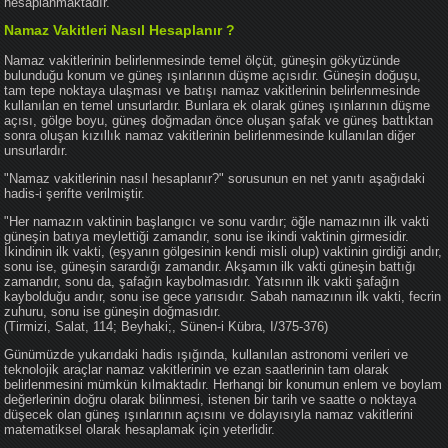
hesaplanmaktadır.
Namaz Vakitleri Nasıl Hesaplanır ?
Namaz vakitlerinin belirlenmesinde temel ölçüt, güneşin gökyüzünde
bulunduğu konum ve güneş ışınlarının düşme açısıdır. Güneşin doğuşu,
tam tepe noktaya ulaşması ve batışı namaz vakitlerinin belirlenmesinde
kullanılan en temel unsurlardır. Bunlara ek olarak güneş ışınlarının düşme
açısı, gölge boyu, güneş doğmadan önce oluşan şafak ve güneş battıktan
sonra oluşan kızıllık namaz vakitlerinin belirlenmesinde kullanılan diğer
unsurlardır.
"Namaz vakitlerinin nasıl hesaplanır?" sorusunun en net yanıtı aşağıdaki
hadis-i şerifte verilmiştir.
"Her namazın vaktinin başlangıcı ve sonu vardır; öğle namazının ilk vakti
güneşin batıya meylettiği zamandır, sonu ise ikindi vaktinin girmesidir.
İkindinin ilk vakti, (eşyanın gölgesinin kendi misli olup) vaktinin girdiği andır,
sonu ise, güneşin sarardığı zamandır. Akşamın ilk vakti güneşin battığı
zamandır, sonu da, şafağın kaybolmasıdır. Yatsının ilk vakti şafağın
kaybolduğu andır, sonu ise gece yarısıdır. Sabah namazının ilk vakti, fecrin
zuhuru, sonu ise güneşin doğmasıdır.
(Tirmizi, Salat, 114; Beyhaki;, Sünen-i Kübra, I/375-376)
Günümüzde yukarıdaki hadis ışığında, kullanılan astronomi verileri ve
teknolojik araçlar namaz vakitlerinin ve ezan saatlerinin tam olarak
belirlenmesini mümkün kılmaktadır. Herhangi bir konumun enlem ve boylam
değerlerinin doğru olarak bilinmesi, istenen bir tarih ve saatte o noktaya
düşecek olan güneş ışınlarının açısını ve dolayısıyla namaz vakitlerini
matematiksel olarak hesaplamak için yeterlidir.