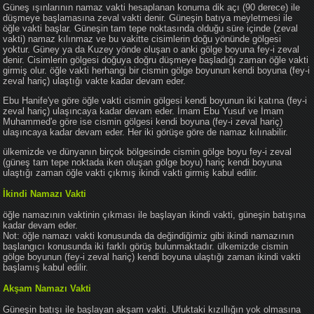
Güneş ışınlarının namaz vakti hesaplanan konuma dik açı (90 derece) ile
düşmeye başlamasına zeval vakti denir. Güneşin batıya meyletmesi ile
öğle vakti başlar. Güneşin tam tepe noktasında olduğu süre içinde (zeval
vakti) namaz kılınmaz ve bu vakitte cisimlerin doğu yönünde gölgesi
yoktur. Güney ya da Kuzey yönde oluşan o anki gölge boyuna fey-i zeval
denir. Cisimlerin gölgesi doğuya doğru düşmeye başladığı zaman öğle vakti
girmiş olur. öğle vakti herhangi bir cismin gölge boyunun kendi boyuna (fey-i
zeval hariç) ulaştığı vakte kadar devam eder.
Ebu Hanife'ye göre öğle vakti cismin gölgesi kendi boyunun iki katına (fey-i
zeval hariç) ulaşıncaya kadar devam eder. İmam Ebu Yusuf ve İmam
Muhammed'e göre ise cismin gölgesi kendi boyuna (fey-i zeval hariç)
ulaşıncaya kadar devam eder. Her iki görüşe göre de namaz kılınabilir.
ülkemizde ve dünyanın birçok bölgesinde cismin gölge boyu fey-i zeval
(güneş tam tepe noktada iken oluşan gölge boyu) hariç kendi boyuna
ulaştığı zaman öğle vakti çıkmış ikindi vakti girmiş kabul edilir.
İkindi Namazı Vakti
öğle namazının vaktinin çıkması ile başlayan ikindi vakti, güneşin batışına
kadar devam eder.
Not: öğle namazı vakti konusunda da değindiğimiz gibi ikindi namazının
başlangıcı konusunda iki farklı görüş bulunmaktadır. ülkemizde cismin
gölge boyunun (fey-i zeval hariç) kendi boyuna ulaştığı zaman ikindi vakti
başlamış kabul edilir.
Akşam Namazı Vakti
Güneşin batışı ile başlayan akşam vakti. Ufuktaki kızıllığın yok olmasına