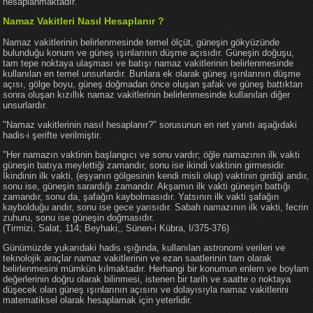
hesaplanmaktadır.
Namaz Vakitleri Nasıl Hesaplanır ?
Namaz vakitlerinin belirlenmesinde temel ölçüt, güneşin gökyüzünde
bulunduğu konum ve güneş ışınlarının düşme açısıdır. Güneşin doğuşu,
tam tepe noktaya ulaşması ve batışı namaz vakitlerinin belirlenmesinde
kullanılan en temel unsurlardır. Bunlara ek olarak güneş ışınlarının düşme
açısı, gölge boyu, güneş doğmadan önce oluşan şafak ve güneş battıktan
sonra oluşan kızıllık namaz vakitlerinin belirlenmesinde kullanılan diğer
unsurlardır.
"Namaz vakitlerinin nasıl hesaplanır?" sorusunun en net yanıtı aşağıdaki
hadis-i şerifte verilmiştir.
"Her namazın vaktinin başlangıcı ve sonu vardır; öğle namazının ilk vakti
güneşin batıya meylettiği zamandır, sonu ise ikindi vaktinin girmesidir.
İkindinin ilk vakti, (eşyanın gölgesinin kendi misli olup) vaktinin girdiği andır,
sonu ise, güneşin sarardığı zamandır. Akşamın ilk vakti güneşin battığı
zamandır, sonu da, şafağın kaybolmasıdır. Yatsının ilk vakti şafağın
kaybolduğu andır, sonu ise gece yarısıdır. Sabah namazının ilk vakti, fecrin
zuhuru, sonu ise güneşin doğmasıdır.
(Tirmizi, Salat, 114; Beyhaki;, Sünen-i Kübra, I/375-376)
Günümüzde yukarıdaki hadis ışığında, kullanılan astronomi verileri ve
teknolojik araçlar namaz vakitlerinin ve ezan saatlerinin tam olarak
belirlenmesini mümkün kılmaktadır. Herhangi bir konumun enlem ve boylam
değerlerinin doğru olarak bilinmesi, istenen bir tarih ve saatte o noktaya
düşecek olan güneş ışınlarının açısını ve dolayısıyla namaz vakitlerini
matematiksel olarak hesaplamak için yeterlidir.