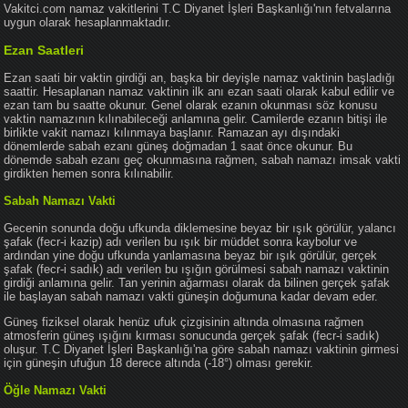
Vakitci.com namaz vakitlerini T.C Diyanet İşleri Başkanlığı'nın fetvalarına
uygun olarak hesaplanmaktadır.
Ezan Saatleri
Ezan saati bir vaktin girdiği an, başka bir deyişle namaz vaktinin başladığı
saattir. Hesaplanan namaz vaktinin ilk anı ezan saati olarak kabul edilir ve
ezan tam bu saatte okunur. Genel olarak ezanın okunması söz konusu
vaktin namazının kılınabileceği anlamına gelir. Camilerde ezanın bitişi ile
birlikte vakit namazı kılınmaya başlanır. Ramazan ayı dışındaki
dönemlerde sabah ezanı güneş doğmadan 1 saat önce okunur. Bu
dönemde sabah ezanı geç okunmasına rağmen, sabah namazı imsak vakti
girdikten hemen sonra kılınabilir.
Sabah Namazı Vakti
Gecenin sonunda doğu ufkunda diklemesine beyaz bir ışık görülür, yalancı
şafak (fecr-i kazip) adı verilen bu ışık bir müddet sonra kaybolur ve
ardından yine doğu ufkunda yanlamasına beyaz bir ışık görülür, gerçek
şafak (fecr-i sadık) adı verilen bu ışığın görülmesi sabah namazı vaktinin
girdiği anlamına gelir. Tan yerinin ağarması olarak da bilinen gerçek şafak
ile başlayan sabah namazı vakti güneşin doğumuna kadar devam eder.
Güneş fiziksel olarak henüz ufuk çizgisinin altında olmasına rağmen
atmosferin güneş ışığını kırması sonucunda gerçek şafak (fecr-i sadık)
oluşur. T.C Diyanet İşleri Başkanlığı'na göre sabah namazı vaktinin girmesi
için güneşin ufuğun 18 derece altında (-18°) olması gerekir.
Öğle Namazı Vakti