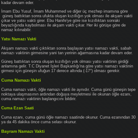
kadar devam eder.
İmam Ebu Yusuf, İmam Muhammed ve diğer üç mezhep imamına göre
güneş battıktan sonra ufukta oluşan kızıllığın yok olması ile akşam vakti
çıkar ve yatsı vakti girer. Ebu Hanife'ye göre ise kızıllıktan sonraki
beyazlığında kaybolması ile akşam vakti çıkar. Her iki görüşe göre de
namaz kılınabilir.
Yatsı Namazı Vakti
Akşam namazı vakti çıktıktan sonra başlayan yatsı namazı vakti, sabah
namazı vaktinin girmesine yani tan yerinin ağarmasına kadar devam eder.
Güneş battıktan sonra oluşan kızıllığın yok olması yatsı vaktinin girdiği
anlamına gelir. T.C Diyanet İşleri Başkanlığı'na göre yatsı namazı vaktinin
girmesi için güneşin ufuğun 17 derece altında (-17°) olması gerekir.
Cuma Namazı Vakti
Cuma namazı vakti, öğle namazı vakti ile aynıdır. Cuma günü güneşin tepe
noktaya ulaşmasının ardından doğuya meyletmesi ile okunan öğle ezanı,
cuma namazı vaktinin başlangıcını bildirir.
Cuma Ezan Saati
Cuma ezanı, cuma günü öğle namazı saatinde okunur. Cuma ezanından 30
ya da 45 dakika önce cuma selası okunur.
Bayram Namazı Vakti