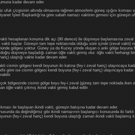
ğumuna kadar devam eder.
üz ufuk çizgisinin altında olmasına rağmen atmosferin güneş ışığını kırması
 Diyanet İşleri Başkanlığı'na göre sabah namazı vaktinin girmesi için güneşin 
vakti hesaplanan konuma dik açı (90 derece) ile düşmeye başlamasına zeval v
e vakti başlar. Güneşin tam tepe noktasında olduğu süre içinde (zeval vakti)
önünde gölgesi yoktur. Güney ya da Kuzey yönde oluşan o anki gölge boyuna fe
 doğru düşmeye başladığı zaman öğle vakti girmiş olur. öğle vakti herhangi b
hariç) ulaştığı vakte kadar devam eder.
akti cismin gölgesi kendi boyunun iki katına (fey-i zeval hariç) ulaşıncaya 
göre ise cismin gölgesi kendi boyuna (fey-i zeval hariç) ulaşıncaya kadar 
abilir.
çok bölgesinde cismin gölge boyu fey-i zeval (güneş tam tepe noktada iken o
n öğle vakti çıkmış ikindi vakti girmiş kabul edilir.
ıkması ile başlayan ikindi vakti, güneşin batışına kadar devam eder.
nusunda da değindiğimiz gibi ikindi namazının başlangıcı konusunda iki farklı
unun (fey-i zeval hariç) kendi boyuna ulaştığı zaman ikindi vakti başlamış kab