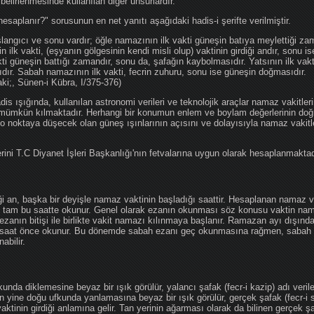
 belirlenmesinde kullanılan diğer unsurlardır.
hesaplanır?" sorusunun en net yanıtı aşağıdaki hadis-i şerifte verilmiştir.
angıcı ve sonu vardır; öğle namazının ilk vakti güneşin batıya meylettiği zam
nin ilk vakti, (eşyanın gölgesinin kendi misli olup) vaktinin girdiği andır, sonu i
ti güneşin battığı zamandır, sonu da, şafağın kaybolmasıdır. Yatsının ilk vak
ıdır. Sabah namazının ilk vakti, fecrin zuhuru, sonu ise güneşin doğmasıdır.
aki;, Sünen-i Kübra, I/375-376)
 ışığında, kullanılan astronomi verileri ve teknolojik araçlar namaz vakitleri
 mümkün kılmaktadır. Herhangi bir konumun enlem ve boylam değerlerinin doğr
e o noktaya düşecek olan güneş ışınlarının açısını ve dolayısıyla namaz vakitl
ini T.C Diyanet İşleri Başkanlığı'nın fetvalarına uygun olarak hesaplanmaktad
iği an, başka bir deyişle namaz vaktinin başladığı saattir. Hesaplanan namaz va
an tam bu saatte okunur. Genel olarak ezanın okunması söz konusu vaktin nama
ezanın bitişi ile birlikte vakit namazı kılınmaya başlanır. Ramazan ayı dışın
saat önce okunur. Bu dönemde sabah ezanı geç okunmasına rağmen, sabah 
abilir.
da diklemesine beyaz bir ışık görülür, yalancı şafak (fecr-i kazip) adı veril
 yine doğu ufkunda yanlamasına beyaz bir ışık görülür, gerçek şafak (fecr-i s
tinin girdiği anlamına gelir. Tan yerinin ağarması olarak da bilinen gerçek ş