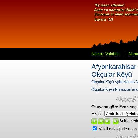
Namaz Vakitleri
Nama
Afyonkarahisar 
Okçular Köyü
Okçular Köyü Aylık Namaz Va
Okçular Köyü Ramazan ims
Okuyana göre Ezan seçi
Ezan :
Beklemed
Vakti geldiğinde ezan