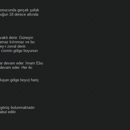
 sonucunda gerçek şafak
ufuğun 18 derece altında
akti denir. Güneşin
 namaz kılınmaz ve bu
y-i zeval denir.
ir cismin gölge boyunun
kadar devam eder. İmam Ebu
devam eder. Her iki
luşan gölge boyu) hariç
 görüş bulunmaktadır.
ul edilir.