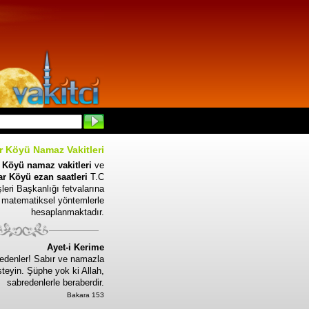
r Köyü Namaz Vakitleri
 Köyü namaz vakitleri
ve
r Köyü ezan saatleri
T.C
leri Başkanlığı fetvalarına
 matematiksel yöntemlerle
hesaplanmaktadır.
Ayet-i Kerime
edenler! Sabır ve namazla
steyin. Şüphe yok ki Allah,
sabredenlerle beraberdir.
Bakara 153