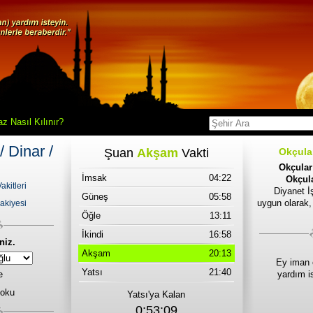
z Nasıl Kılınır?
/ Dinar /
Şuan
Akşam
Vakti
Okçula
Okçular
İmsak
04:22
Okçula
kitleri
Diyanet İş
Güneş
05:58
uygun olarak,
akiyesi
Öğle
13:11
İkindi
16:58
niz.
Akşam
20:13
Ey iman 
Yatsı
21:40
e
yardım i
 oku
Yatsı'ya Kalan
0:53:09