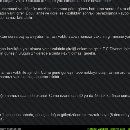
an akşam vakti. Ufuktaki kızıllığın yok olmasına kadar devam eder.
hammed ve diğer üç mezhep imamına göre güneş battıktan sonra ufukta oluş
atsı vakti girer. Ebu Hanife'ye göre ise kızıllıktan sonraki beyazlığında kaybo
de namaz kılınabilir.
tan sonra başlayan yatsı namazı vakti, sabah namazı vaktinin girmesine yan
an kızıllığın yok olması yatsı vaktinin girdiği anlamına gelir. T.C Diyanet İşle
in güneşin ufuğun 17 derece altında (-17°) olması gerekir.
namazı vakti ile aynıdır. Cuma günü güneşin tepe noktaya ulaşmasının ardın
mazı vaktinin başlangıcını bildirir.
le namazı saatinde okunur. Cuma ezanından 30 ya da 45 dakika önce cuma 
1. gününün sabahı, güneşin doğup gökyüzünde bir mızrak boyu (5 derece) 
a).
lişim markasıdır.
Namaz Vakitleri
-
Sitene Ekle
-
B