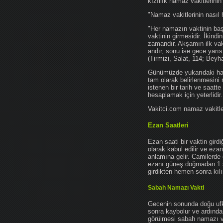
kızıllık namaz vakitlerinin
"Namaz vakitlerinin nasıl 
"Her namazın vaktinin başl
vaktinin girmesidir. İkindi
zamandır. Akşamın ilk vak
andır, sonu ise gece yarıs
(Tirmizi, Salat, 114; Beyh
Günümüzde yukarıdaki hadis
tam olarak belirlenmesini
istenen bir tarih ve saatt
hesaplamak için yeterlidir.
Vakitci.com namaz vakitler
Ezan Saatleri
Ezan saati bir vaktin gird
olarak kabul edilir ve ez
anlamına gelir. Camilerde 
ezanı güneş doğmadan 1 
girdikten hemen sonra kılın
Sabah Namazı Vakti
Gecenin sonunda doğu ufkun
sonra kaybolur ve ardından
görülmesi sabah namazı vak