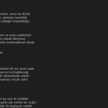
andır, sonu ise ikindi
se, güneşin sarardığı
ti şafağın kaybolduğu
nin ve ezan saatlerinin
u olarak bilinmesi,
erini matematiksel olarak
ır.
ktinin ilk anı ezan saati
zının kılınabileceği
daki dönemlerde sabah
namazı imsak vakti
en bu ışık bir müddet
adık) adı verilen bu ışığın
afak ile başlayan sabah