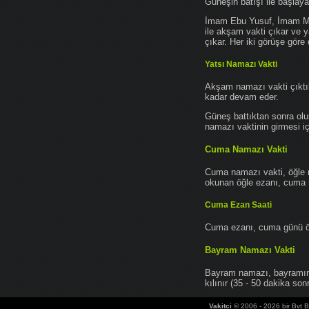
Güneşin batışı ile başlay
İmam Ebu Yusuf, İmam Mu
ile akşam vakti çıkar ve y
çıkar. Her iki görüşe göre 
Yatsı Namazı Vakti
Akşam namazı vakti çıktık
kadar devam eder.
Güneş battıktan sonra oluş
namazı vaktinin girmesi iç
Cuma Namazı Vakti
Cuma namazı vakti, öğle 
okunan öğle ezanı, cuma na
Cuma Ezan Saati
Cuma ezanı, cuma günü öğ
Bayram Namazı Vakti
Bayram namazı, bayramın 
kılınır (35 - 50 dakika sonr
Vakitci
© 2006 - 2026 bir Bvt Bi