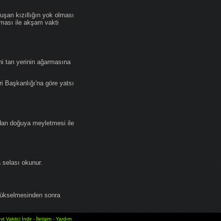
an kızıllığın yok olması
lması ile akşam vakti
i tan yerinin ağarmasına
ri Başkanlığı'na göre yatsı
dan doğuya meyletmesi ile
selası okunur.
yükselmesinden sonra
vt Vakitci İndir
-
İletişim
-
Yardım