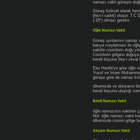
namazı vakti güneşin do
Güneş fiziksel olarak hen
(fecr-i sadık) oluşur. T.C
(-18°) olması gerekir.
Öğle Namazı Vakti
Güneş ışınlarının namaz 
batıya meyletmesi ile öğl
vakitte cisimlerin doğu y
Cisimlerin gölgesi doğuya
kendi boyuna (fey-i zeval 
Ebu Hanife'ye göre öğle v
Yusuf ve İmam Muhammed'e 
görüşe göre de namaz kılın
ülkemizde ve dünyanın bir
kendi boyuna ulaştığı zama
İkindi Namazı Vakti
öğle namazının vaktinin ç
Not: öğle namazı vakti ko
ülkemizde cismin gölge boy
Akşam Namazı Vakti