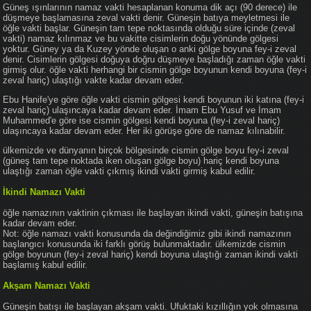
Güneş ışınlarının namaz vakti hesaplanan konuma dik açı (90 derece) ile
düşmeye başlamasına zeval vakti denir. Güneşin batıya meyletmesi ile
öğle vakti başlar. Güneşin tam tepe noktasında olduğu süre içinde (zeval
vakti) namaz kılınmaz ve bu vakitte cisimlerin doğu yönünde gölgesi
yoktur. Güney ya da Kuzey yönde oluşan o anki gölge boyuna fey-i zeval
denir. Cisimlerin gölgesi doğuya doğru düşmeye başladığı zaman öğle vakti
girmiş olur. öğle vakti herhangi bir cismin gölge boyunun kendi boyuna (fey-i
zeval hariç) ulaştığı vakte kadar devam eder.
Ebu Hanife'ye göre öğle vakti cismin gölgesi kendi boyunun iki katına (fey-i
zeval hariç) ulaşıncaya kadar devam eder. İmam Ebu Yusuf ve İmam
Muhammed'e göre ise cismin gölgesi kendi boyuna (fey-i zeval hariç)
ulaşıncaya kadar devam eder. Her iki görüşe göre de namaz kılınabilir.
ülkemizde ve dünyanın birçok bölgesinde cismin gölge boyu fey-i zeval
(güneş tam tepe noktada iken oluşan gölge boyu) hariç kendi boyuna
ulaştığı zaman öğle vakti çıkmış ikindi vakti girmiş kabul edilir.
İkindi Namazı Vakti
öğle namazının vaktinin çıkması ile başlayan ikindi vakti, güneşin batışına
kadar devam eder.
Not: öğle namazı vakti konusunda da değindiğimiz gibi ikindi namazının
başlangıcı konusunda iki farklı görüş bulunmaktadır. ülkemizde cismin
gölge boyunun (fey-i zeval hariç) kendi boyuna ulaştığı zaman ikindi vakti
başlamış kabul edilir.
Akşam Namazı Vakti
Güneşin batışı ile başlayan akşam vakti. Ufuktaki kızıllığın yok olmasına