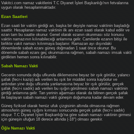
Vakitci.com namaz vakitlerini T.C Diyanet İşleri Başkanlığı'nın fetvalarına
uygun olarak hesaplanmaktadır.
Ezan Saatleri
Ezan saati bir vaktin girdiği an, başka bir deyişle namaz vaktinin başladığı
saattir. Hesaplanan namaz vaktinin ilk anı ezan saati olarak kabul edilir ve
ezan tam bu saatte okunur. Genel olarak ezanın okunması söz konusu
vaktin namazının kılınabileceği anlamına gelir. Camilerde ezanın bitişi ile
birlikte vakit namazı kılınmaya başlanır. Ramazan ayı dışındaki
dönemlerde sabah ezanı güneş doğmadan 1 saat önce okunur. Bu
dönemde sabah ezanı geç okunmasına rağmen, sabah namazı imsak vakti
girdikten hemen sonra kılınabilir.
Sabah Namazı Vakti
Gecenin sonunda doğu ufkunda diklemesine beyaz bir ışık görülür, yalancı
şafak (fecr-i kazip) adı verilen bu ışık bir müddet sonra kaybolur ve
ardından yine doğu ufkunda yanlamasına beyaz bir ışık görülür, gerçek
şafak (fecr-i sadık) adı verilen bu ışığın görülmesi sabah namazı vaktinin
girdiği anlamına gelir. Tan yerinin ağarması olarak da bilinen gerçek şafak
ile başlayan sabah namazı vakti güneşin doğumuna kadar devam eder.
Güneş fiziksel olarak henüz ufuk çizgisinin altında olmasına rağmen
atmosferin güneş ışığını kırması sonucunda gerçek şafak (fecr-i sadık)
oluşur. T.C Diyanet İşleri Başkanlığı'na göre sabah namazı vaktinin girmesi
için güneşin ufuğun 18 derece altında (-18°) olması gerekir.
Öğle Namazı Vakti