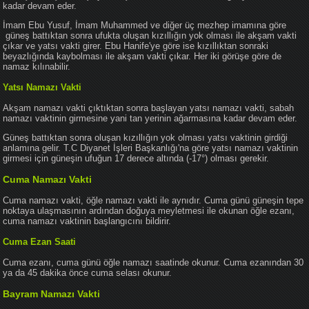
kadar devam eder.
İmam Ebu Yusuf, İmam Muhammed ve diğer üç mezhep imamına göre
güneş battıktan sonra ufukta oluşan kızıllığın yok olması ile akşam vakti
çıkar ve yatsı vakti girer. Ebu Hanife'ye göre ise kızıllıktan sonraki
beyazlığında kaybolması ile akşam vakti çıkar. Her iki görüşe göre de
namaz kılınabilir.
Yatsı Namazı Vakti
Akşam namazı vakti çıktıktan sonra başlayan yatsı namazı vakti, sabah
namazı vaktinin girmesine yani tan yerinin ağarmasına kadar devam eder.
Güneş battıktan sonra oluşan kızıllığın yok olması yatsı vaktinin girdiği
anlamına gelir. T.C Diyanet İşleri Başkanlığı'na göre yatsı namazı vaktinin
girmesi için güneşin ufuğun 17 derece altında (-17°) olması gerekir.
Cuma Namazı Vakti
Cuma namazı vakti, öğle namazı vakti ile aynıdır. Cuma günü güneşin tepe
noktaya ulaşmasının ardından doğuya meyletmesi ile okunan öğle ezanı,
cuma namazı vaktinin başlangıcını bildirir.
Cuma Ezan Saati
Cuma ezanı, cuma günü öğle namazı saatinde okunur. Cuma ezanından 30
ya da 45 dakika önce cuma selası okunur.
Bayram Namazı Vakti