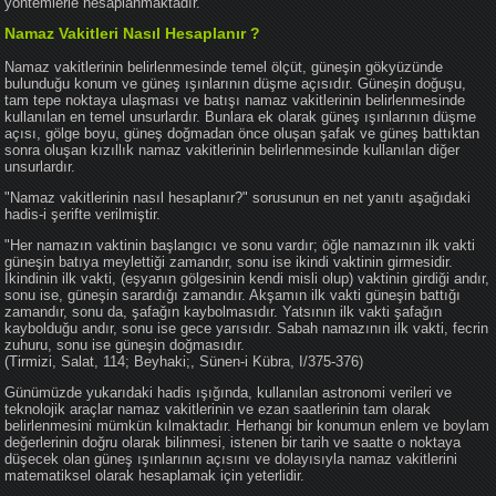
yöntemlerle hesaplanmaktadır.
Namaz Vakitleri Nasıl Hesaplanır ?
Namaz vakitlerinin belirlenmesinde temel ölçüt, güneşin gökyüzünde
bulunduğu konum ve güneş ışınlarının düşme açısıdır. Güneşin doğuşu,
tam tepe noktaya ulaşması ve batışı namaz vakitlerinin belirlenmesinde
kullanılan en temel unsurlardır. Bunlara ek olarak güneş ışınlarının düşme
açısı, gölge boyu, güneş doğmadan önce oluşan şafak ve güneş battıktan
sonra oluşan kızıllık namaz vakitlerinin belirlenmesinde kullanılan diğer
unsurlardır.
"Namaz vakitlerinin nasıl hesaplanır?" sorusunun en net yanıtı aşağıdaki
hadis-i şerifte verilmiştir.
"Her namazın vaktinin başlangıcı ve sonu vardır; öğle namazının ilk vakti
güneşin batıya meylettiği zamandır, sonu ise ikindi vaktinin girmesidir.
İkindinin ilk vakti, (eşyanın gölgesinin kendi misli olup) vaktinin girdiği andır,
sonu ise, güneşin sarardığı zamandır. Akşamın ilk vakti güneşin battığı
zamandır, sonu da, şafağın kaybolmasıdır. Yatsının ilk vakti şafağın
kaybolduğu andır, sonu ise gece yarısıdır. Sabah namazının ilk vakti, fecrin
zuhuru, sonu ise güneşin doğmasıdır.
(Tirmizi, Salat, 114; Beyhaki;, Sünen-i Kübra, I/375-376)
Günümüzde yukarıdaki hadis ışığında, kullanılan astronomi verileri ve
teknolojik araçlar namaz vakitlerinin ve ezan saatlerinin tam olarak
belirlenmesini mümkün kılmaktadır. Herhangi bir konumun enlem ve boylam
değerlerinin doğru olarak bilinmesi, istenen bir tarih ve saatte o noktaya
düşecek olan güneş ışınlarının açısını ve dolayısıyla namaz vakitlerini
matematiksel olarak hesaplamak için yeterlidir.