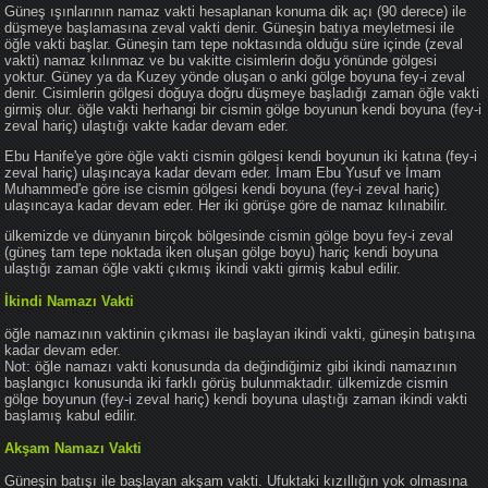
Güneş ışınlarının namaz vakti hesaplanan konuma dik açı (90 derece) ile
düşmeye başlamasına zeval vakti denir. Güneşin batıya meyletmesi ile
öğle vakti başlar. Güneşin tam tepe noktasında olduğu süre içinde (zeval
vakti) namaz kılınmaz ve bu vakitte cisimlerin doğu yönünde gölgesi
yoktur. Güney ya da Kuzey yönde oluşan o anki gölge boyuna fey-i zeval
denir. Cisimlerin gölgesi doğuya doğru düşmeye başladığı zaman öğle vakti
girmiş olur. öğle vakti herhangi bir cismin gölge boyunun kendi boyuna (fey-i
zeval hariç) ulaştığı vakte kadar devam eder.
Ebu Hanife'ye göre öğle vakti cismin gölgesi kendi boyunun iki katına (fey-i
zeval hariç) ulaşıncaya kadar devam eder. İmam Ebu Yusuf ve İmam
Muhammed'e göre ise cismin gölgesi kendi boyuna (fey-i zeval hariç)
ulaşıncaya kadar devam eder. Her iki görüşe göre de namaz kılınabilir.
ülkemizde ve dünyanın birçok bölgesinde cismin gölge boyu fey-i zeval
(güneş tam tepe noktada iken oluşan gölge boyu) hariç kendi boyuna
ulaştığı zaman öğle vakti çıkmış ikindi vakti girmiş kabul edilir.
İkindi Namazı Vakti
öğle namazının vaktinin çıkması ile başlayan ikindi vakti, güneşin batışına
kadar devam eder.
Not: öğle namazı vakti konusunda da değindiğimiz gibi ikindi namazının
başlangıcı konusunda iki farklı görüş bulunmaktadır. ülkemizde cismin
gölge boyunun (fey-i zeval hariç) kendi boyuna ulaştığı zaman ikindi vakti
başlamış kabul edilir.
Akşam Namazı Vakti
Güneşin batışı ile başlayan akşam vakti. Ufuktaki kızıllığın yok olmasına