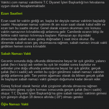
Vakitci.com namaz vakitlerini T.C Diyanet İşleri Başkanlığı'nın fetvalarına
uygun olarak hesaplanmaktadır.
Ezan Saatleri
Ezan saati bir vaktin girdiği an, başka bir deyişle namaz vaktinin başladığı
saattir. Hesaplanan namaz vaktinin ilk anı ezan saati olarak kabul edilir ve
ezan tam bu saatte okunur. Genel olarak ezanın okunması söz konusu
vaktin namazının kılınabileceği anlamına gelir. Camilerde ezanın bitişi ile
birlikte vakit namazı kılınmaya başlanır. Ramazan ayı dışındaki
dönemlerde sabah ezanı güneş doğmadan 1 saat önce okunur. Bu
dönemde sabah ezanı geç okunmasına rağmen, sabah namazı imsak vakti
girdikten hemen sonra kılınabilir.
Sabah Namazı Vakti
Gecenin sonunda doğu ufkunda diklemesine beyaz bir ışık görülür, yalancı
şafak (fecr-i kazip) adı verilen bu ışık bir müddet sonra kaybolur ve
ardından yine doğu ufkunda yanlamasına beyaz bir ışık görülür, gerçek
şafak (fecr-i sadık) adı verilen bu ışığın görülmesi sabah namazı vaktinin
girdiği anlamına gelir. Tan yerinin ağarması olarak da bilinen gerçek şafak
ile başlayan sabah namazı vakti güneşin doğumuna kadar devam eder.
Güneş fiziksel olarak henüz ufuk çizgisinin altında olmasına rağmen
atmosferin güneş ışığını kırması sonucunda gerçek şafak (fecr-i sadık)
oluşur. T.C Diyanet İşleri Başkanlığı'na göre sabah namazı vaktinin girmesi
için güneşin ufuğun 18 derece altında (-18°) olması gerekir.
Öğle Namazı Vakti