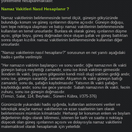
yöntemlerle hesaplanmaktadır.
Namaz Vakitleri Nasıl Hesaplanır ?
Namaz vakitlerinin belirlenmesinde temel ölçüt, güneşin gökyüzünde
bulunduğu konum ve güneş ışınlarının düşme açısıdır. Güneşin doğuşu,
tam tepe noktaya ulaşması ve batışı namaz vakitlerinin belirlenmesinde
kullanılan en temel unsurlardır. Bunlara ek olarak güneş ışınlarının düşme
açısı, gölge boyu, güneş doğmadan önce oluşan şafak ve güneş battıktan
sonra oluşan kızıllık namaz vakitlerinin belirlenmesinde kullanılan diğer
unsurlardır.
"Namaz vakitlerinin nasıl hesaplanır?" sorusunun en net yanıtı aşağıdaki
hadis-i şerifte verilmiştir.
"Her namazın vaktinin başlangıcı ve sonu vardır; öğle namazının ilk vakti
güneşin batıya meylettiği zamandır, sonu ise ikindi vaktinin girmesidir.
İkindinin ilk vakti, (eşyanın gölgesinin kendi misli olup) vaktinin girdiği andır,
sonu ise, güneşin sarardığı zamandır. Akşamın ilk vakti güneşin battığı
zamandır, sonu da, şafağın kaybolmasıdır. Yatsının ilk vakti şafağın
kaybolduğu andır, sonu ise gece yarısıdır. Sabah namazının ilk vakti, fecrin
zuhuru, sonu ise güneşin doğmasıdır.
(Tirmizi, Salat, 114; Beyhaki;, Sünen-i Kübra, I/375-376)
Günümüzde yukarıdaki hadis ışığında, kullanılan astronomi verileri ve
teknolojik araçlar namaz vakitlerinin ve ezan saatlerinin tam olarak
belirlenmesini mümkün kılmaktadır. Herhangi bir konumun enlem ve boylam
değerlerinin doğru olarak bilinmesi, istenen bir tarih ve saatte o noktaya
düşecek olan güneş ışınlarının açısını ve dolayısıyla namaz vakitlerini
matematiksel olarak hesaplamak için yeterlidir.