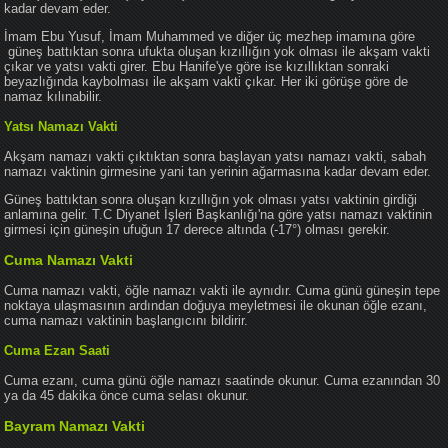
kadar devam eder.
İmam Ebu Yusuf, İmam Muhammed ve diğer üç mezhep imamına göre
güneş battıktan sonra ufukta oluşan kızıllığın yok olması ile akşam vakti
çıkar ve yatsı vakti girer. Ebu Hanife'ye göre ise kızıllıktan sonraki
beyazlığında kaybolması ile akşam vakti çıkar. Her iki görüşe göre de
namaz kılınabilir.
Yatsı Namazı Vakti
Akşam namazı vakti çıktıktan sonra başlayan yatsı namazı vakti, sabah
namazı vaktinin girmesine yani tan yerinin ağarmasına kadar devam eder.
Güneş battıktan sonra oluşan kızıllığın yok olması yatsı vaktinin girdiği
anlamına gelir. T.C Diyanet İşleri Başkanlığı'na göre yatsı namazı vaktinin
girmesi için güneşin ufuğun 17 derece altında (-17°) olması gerekir.
Cuma Namazı Vakti
Cuma namazı vakti, öğle namazı vakti ile aynıdır. Cuma günü güneşin tepe
noktaya ulaşmasının ardından doğuya meyletmesi ile okunan öğle ezanı,
cuma namazı vaktinin başlangıcını bildirir.
Cuma Ezan Saati
Cuma ezanı, cuma günü öğle namazı saatinde okunur. Cuma ezanından 30
ya da 45 dakika önce cuma selası okunur.
Bayram Namazı Vakti