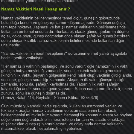
matematiksel yöntemlerle hesaplanmaktadır.
Namaz Vakitleri Nasıl Hesaplanır ?
Namaz vakitlerinin belirlenmesinde temel ölçüt, güneşin gökyüzünde
bulunduğu konum ve güneş ışınlarının düşme açısıdır. Güneşin doğuşu,
tam tepe noktaya ulaşması ve batışı namaz vakitlerinin belirlenmesinde
kullanılan en temel unsurlardır. Bunlara ek olarak güneş ışınlarının düşme
açısı, gölge boyu, güneş doğmadan önce oluşan şafak ve güneş battıktan
sonra oluşan kızıllık namaz vakitlerinin belirlenmesinde kullanılan diğer
unsurlardır.
"Namaz vakitlerinin nasıl hesaplanır?" sorusunun en net yanıtı aşağıdaki
hadis-i şerifte verilmiştir.
"Her namazın vaktinin başlangıcı ve sonu vardır; öğle namazının ilk vakti
güneşin batıya meylettiği zamandır, sonu ise ikindi vaktinin girmesidir.
İkindinin ilk vakti, (eşyanın gölgesinin kendi misli olup) vaktinin girdiği andır,
sonu ise, güneşin sarardığı zamandır. Akşamın ilk vakti güneşin battığı
zamandır, sonu da, şafağın kaybolmasıdır. Yatsının ilk vakti şafağın
kaybolduğu andır, sonu ise gece yarısıdır. Sabah namazının ilk vakti, fecrin
zuhuru, sonu ise güneşin doğmasıdır.
(Tirmizi, Salat, 114; Beyhaki;, Sünen-i Kübra, I/375-376)
Günümüzde yukarıdaki hadis ışığında, kullanılan astronomi verileri ve
teknolojik araçlar namaz vakitlerinin ve ezan saatlerinin tam olarak
belirlenmesini mümkün kılmaktadır. Herhangi bir konumun enlem ve boylam
değerlerinin doğru olarak bilinmesi, istenen bir tarih ve saatte o noktaya
düşecek olan güneş ışınlarının açısını ve dolayısıyla namaz vakitlerini
matematiksel olarak hesaplamak için yeterlidir.