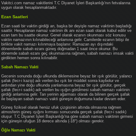
Vakitci.com namaz vakitlerini T.C Diyanet İşleri Başkanlığı'nın fetvalarına
uygun olarak hesaplanmaktadır.
Ezan Saatleri
Ezan saati bir vaktin girdiği an, başka bir deyişle namaz vaktinin başladığı
saattir. Hesaplanan namaz vaktinin ilk anı ezan saati olarak kabul edilir ve
ezan tam bu saatte okunur. Genel olarak ezanın okunması söz konusu
vaktin namazının kılınabileceği anlamına gelir. Camilerde ezanın bitişi ile
birlikte vakit namazı kılınmaya başlanır. Ramazan ayı dışındaki
dönemlerde sabah ezanı güneş doğmadan 1 saat önce okunur. Bu
dönemde sabah ezanı geç okunmasına rağmen, sabah namazı imsak vakti
girdikten hemen sonra kılınabilir.
Sabah Namazı Vakti
Gecenin sonunda doğu ufkunda diklemesine beyaz bir ışık görülür, yalancı
şafak (fecr-i kazip) adı verilen bu ışık bir müddet sonra kaybolur ve
ardından yine doğu ufkunda yanlamasına beyaz bir ışık görülür, gerçek
şafak (fecr-i sadık) adı verilen bu ışığın görülmesi sabah namazı vaktinin
girdiği anlamına gelir. Tan yerinin ağarması olarak da bilinen gerçek şafak
ile başlayan sabah namazı vakti güneşin doğumuna kadar devam eder.
Güneş fiziksel olarak henüz ufuk çizgisinin altında olmasına rağmen
atmosferin güneş ışığını kırması sonucunda gerçek şafak (fecr-i sadık)
oluşur. T.C Diyanet İşleri Başkanlığı'na göre sabah namazı vaktinin girmesi
için güneşin ufuğun 18 derece altında (-18°) olması gerekir.
Öğle Namazı Vakti