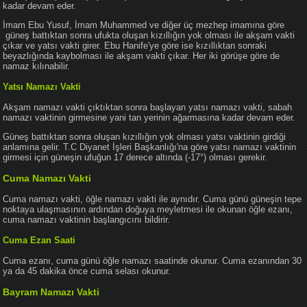
kadar devam eder.
İmam Ebu Yusuf, İmam Muhammed ve diğer üç mezhep imamına göre
güneş battıktan sonra ufukta oluşan kızıllığın yok olması ile akşam vakti
çıkar ve yatsı vakti girer. Ebu Hanife'ye göre ise kızıllıktan sonraki
beyazlığında kaybolması ile akşam vakti çıkar. Her iki görüşe göre de
namaz kılınabilir.
Yatsı Namazı Vakti
Akşam namazı vakti çıktıktan sonra başlayan yatsı namazı vakti, sabah
namazı vaktinin girmesine yani tan yerinin ağarmasına kadar devam eder.
Güneş battıktan sonra oluşan kızıllığın yok olması yatsı vaktinin girdiği
anlamına gelir. T.C Diyanet İşleri Başkanlığı'na göre yatsı namazı vaktinin
girmesi için güneşin ufuğun 17 derece altında (-17°) olması gerekir.
Cuma Namazı Vakti
Cuma namazı vakti, öğle namazı vakti ile aynıdır. Cuma günü güneşin tepe
noktaya ulaşmasının ardından doğuya meyletmesi ile okunan öğle ezanı,
cuma namazı vaktinin başlangıcını bildirir.
Cuma Ezan Saati
Cuma ezanı, cuma günü öğle namazı saatinde okunur. Cuma ezanından 30
ya da 45 dakika önce cuma selası okunur.
Bayram Namazı Vakti