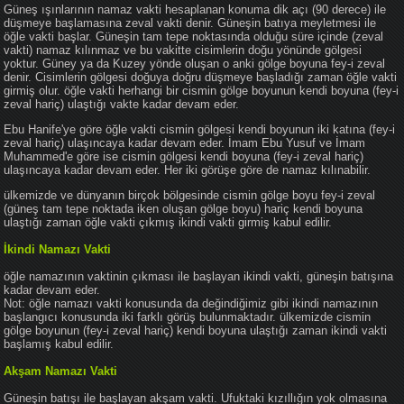
Güneş ışınlarının namaz vakti hesaplanan konuma dik açı (90 derece) ile
düşmeye başlamasına zeval vakti denir. Güneşin batıya meyletmesi ile
öğle vakti başlar. Güneşin tam tepe noktasında olduğu süre içinde (zeval
vakti) namaz kılınmaz ve bu vakitte cisimlerin doğu yönünde gölgesi
yoktur. Güney ya da Kuzey yönde oluşan o anki gölge boyuna fey-i zeval
denir. Cisimlerin gölgesi doğuya doğru düşmeye başladığı zaman öğle vakti
girmiş olur. öğle vakti herhangi bir cismin gölge boyunun kendi boyuna (fey-i
zeval hariç) ulaştığı vakte kadar devam eder.
Ebu Hanife'ye göre öğle vakti cismin gölgesi kendi boyunun iki katına (fey-i
zeval hariç) ulaşıncaya kadar devam eder. İmam Ebu Yusuf ve İmam
Muhammed'e göre ise cismin gölgesi kendi boyuna (fey-i zeval hariç)
ulaşıncaya kadar devam eder. Her iki görüşe göre de namaz kılınabilir.
ülkemizde ve dünyanın birçok bölgesinde cismin gölge boyu fey-i zeval
(güneş tam tepe noktada iken oluşan gölge boyu) hariç kendi boyuna
ulaştığı zaman öğle vakti çıkmış ikindi vakti girmiş kabul edilir.
İkindi Namazı Vakti
öğle namazının vaktinin çıkması ile başlayan ikindi vakti, güneşin batışına
kadar devam eder.
Not: öğle namazı vakti konusunda da değindiğimiz gibi ikindi namazının
başlangıcı konusunda iki farklı görüş bulunmaktadır. ülkemizde cismin
gölge boyunun (fey-i zeval hariç) kendi boyuna ulaştığı zaman ikindi vakti
başlamış kabul edilir.
Akşam Namazı Vakti
Güneşin batışı ile başlayan akşam vakti. Ufuktaki kızıllığın yok olmasına