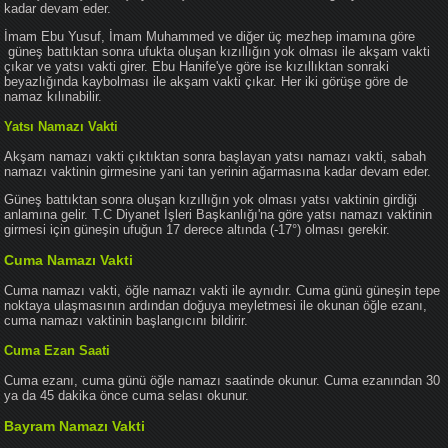
kadar devam eder.
İmam Ebu Yusuf, İmam Muhammed ve diğer üç mezhep imamına göre
güneş battıktan sonra ufukta oluşan kızıllığın yok olması ile akşam vakti
çıkar ve yatsı vakti girer. Ebu Hanife'ye göre ise kızıllıktan sonraki
beyazlığında kaybolması ile akşam vakti çıkar. Her iki görüşe göre de
namaz kılınabilir.
Yatsı Namazı Vakti
Akşam namazı vakti çıktıktan sonra başlayan yatsı namazı vakti, sabah
namazı vaktinin girmesine yani tan yerinin ağarmasına kadar devam eder.
Güneş battıktan sonra oluşan kızıllığın yok olması yatsı vaktinin girdiği
anlamına gelir. T.C Diyanet İşleri Başkanlığı'na göre yatsı namazı vaktinin
girmesi için güneşin ufuğun 17 derece altında (-17°) olması gerekir.
Cuma Namazı Vakti
Cuma namazı vakti, öğle namazı vakti ile aynıdır. Cuma günü güneşin tepe
noktaya ulaşmasının ardından doğuya meyletmesi ile okunan öğle ezanı,
cuma namazı vaktinin başlangıcını bildirir.
Cuma Ezan Saati
Cuma ezanı, cuma günü öğle namazı saatinde okunur. Cuma ezanından 30
ya da 45 dakika önce cuma selası okunur.
Bayram Namazı Vakti