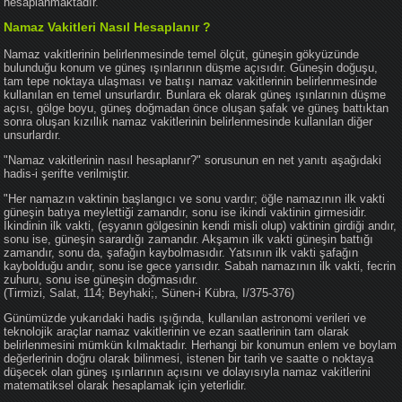
hesaplanmaktadır.
Namaz Vakitleri Nasıl Hesaplanır ?
Namaz vakitlerinin belirlenmesinde temel ölçüt, güneşin gökyüzünde
bulunduğu konum ve güneş ışınlarının düşme açısıdır. Güneşin doğuşu,
tam tepe noktaya ulaşması ve batışı namaz vakitlerinin belirlenmesinde
kullanılan en temel unsurlardır. Bunlara ek olarak güneş ışınlarının düşme
açısı, gölge boyu, güneş doğmadan önce oluşan şafak ve güneş battıktan
sonra oluşan kızıllık namaz vakitlerinin belirlenmesinde kullanılan diğer
unsurlardır.
"Namaz vakitlerinin nasıl hesaplanır?" sorusunun en net yanıtı aşağıdaki
hadis-i şerifte verilmiştir.
"Her namazın vaktinin başlangıcı ve sonu vardır; öğle namazının ilk vakti
güneşin batıya meylettiği zamandır, sonu ise ikindi vaktinin girmesidir.
İkindinin ilk vakti, (eşyanın gölgesinin kendi misli olup) vaktinin girdiği andır,
sonu ise, güneşin sarardığı zamandır. Akşamın ilk vakti güneşin battığı
zamandır, sonu da, şafağın kaybolmasıdır. Yatsının ilk vakti şafağın
kaybolduğu andır, sonu ise gece yarısıdır. Sabah namazının ilk vakti, fecrin
zuhuru, sonu ise güneşin doğmasıdır.
(Tirmizi, Salat, 114; Beyhaki;, Sünen-i Kübra, I/375-376)
Günümüzde yukarıdaki hadis ışığında, kullanılan astronomi verileri ve
teknolojik araçlar namaz vakitlerinin ve ezan saatlerinin tam olarak
belirlenmesini mümkün kılmaktadır. Herhangi bir konumun enlem ve boylam
değerlerinin doğru olarak bilinmesi, istenen bir tarih ve saatte o noktaya
düşecek olan güneş ışınlarının açısını ve dolayısıyla namaz vakitlerini
matematiksel olarak hesaplamak için yeterlidir.