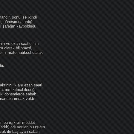
andır, sonu ise ikindi
se, güneşin sarardığı
ti şafağın kaybolduğu
nin ve ezan saatlerinin
u olarak bilinmesi,
erini matematiksel olarak
ır.
ktinin ilk anı ezan saati
zının kılınabileceği
daki dönemlerde sabah
namazı imsak vakti
en bu ışık bir müddet
adık) adı verilen bu ışığın
afak ile başlayan sabah