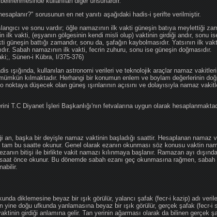
 belirlenmesinde kullanılan diğer unsurlardır.
hesaplanır?" sorusunun en net yanıtı aşağıdaki hadis-i şerifte verilmiştir.
angıcı ve sonu vardır; öğle namazının ilk vakti güneşin batıya meylettiği zam
nin ilk vakti, (eşyanın gölgesinin kendi misli olup) vaktinin girdiği andır, sonu i
ti güneşin battığı zamandır, sonu da, şafağın kaybolmasıdır. Yatsının ilk vak
ıdır. Sabah namazının ilk vakti, fecrin zuhuru, sonu ise güneşin doğmasıdır.
aki;, Sünen-i Kübra, I/375-376)
 ışığında, kullanılan astronomi verileri ve teknolojik araçlar namaz vakitleri
 mümkün kılmaktadır. Herhangi bir konumun enlem ve boylam değerlerinin doğr
e o noktaya düşecek olan güneş ışınlarının açısını ve dolayısıyla namaz vakitl
ini T.C Diyanet İşleri Başkanlığı'nın fetvalarına uygun olarak hesaplanmaktad
iği an, başka bir deyişle namaz vaktinin başladığı saattir. Hesaplanan namaz va
an tam bu saatte okunur. Genel olarak ezanın okunması söz konusu vaktin nama
ezanın bitişi ile birlikte vakit namazı kılınmaya başlanır. Ramazan ayı dışın
saat önce okunur. Bu dönemde sabah ezanı geç okunmasına rağmen, sabah 
abilir.
da diklemesine beyaz bir ışık görülür, yalancı şafak (fecr-i kazip) adı veril
 yine doğu ufkunda yanlamasına beyaz bir ışık görülür, gerçek şafak (fecr-i s
tinin girdiği anlamına gelir. Tan yerinin ağarması olarak da bilinen gerçek ş