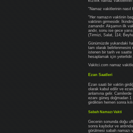
kızıllık namaz vakitlerinin
"Namaz vakitlerinin nasıl 
"Her namazın vaktinin başl
vaktinin girmesidir. İkindi
zamandır. Akşamın ilk vak
andır, sonu ise gece yarıs
(Tirmizi, Salat, 114; Beyh
Günümüzde yukarıdaki hadis
tam olarak belirlenmesini
istenen bir tarih ve saatt
hesaplamak için yeterlidir.
Vakitci.com namaz vakitler
Ezan Saatleri
Ezan saati bir vaktin gird
olarak kabul edilir ve ez
anlamına gelir. Camilerde 
ezanı güneş doğmadan 1 
girdikten hemen sonra kılın
Sabah Namazı Vakti
Gecenin sonunda doğu ufkun
sonra kaybolur ve ardından
görülmesi sabah namazı vak