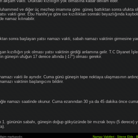
an akşam vakti. Ufuktaki kızıllığın yok olmasına kadar devam eder.
hammed ve diğer üç mezhep imamına göre güneş battıktan sonra ufukta oluş
atsı vakti girer. Ebu Hanife'ye göre ise kızıllıktan sonraki beyazlığında kaybo
de namaz kılınabilir.
tan sonra başlayan yatsı namazı vakti, sabah namazı vaktinin girmesine yan
an kızıllığın yok olması yatsı vaktinin girdiği anlamına gelir. T.C Diyanet İşle
in güneşin ufuğun 17 derece altında (-17°) olması gerekir.
namazı vakti ile aynıdır. Cuma günü güneşin tepe noktaya ulaşmasının ardın
mazı vaktinin başlangıcını bildirir.
le namazı saatinde okunur. Cuma ezanından 30 ya da 45 dakika önce cuma 
1. gününün sabahı, güneşin doğup gökyüzünde bir mızrak boyu (5 derece) 
a).
lişim markasıdır.
Namaz Vakitleri
-
Sitene Ekle
-
B