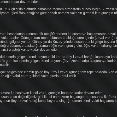
ğumuna kadar devam eder.
üz ufuk çizgisinin altında olmasına rağmen atmosferin güneş ışığını kırması
 Diyanet İşleri Başkanlığı'na göre sabah namazı vaktinin girmesi için güneşin 
vakti hesaplanan konuma dik açı (90 derece) ile düşmeye başlamasına zeval v
e vakti başlar. Güneşin tam tepe noktasında olduğu süre içinde (zeval vakti)
önünde gölgesi yoktur. Güney ya da Kuzey yönde oluşan o anki gölge boyuna fe
 doğru düşmeye başladığı zaman öğle vakti girmiş olur. öğle vakti herhangi b
hariç) ulaştığı vakte kadar devam eder.
akti cismin gölgesi kendi boyunun iki katına (fey-i zeval hariç) ulaşıncaya 
göre ise cismin gölgesi kendi boyuna (fey-i zeval hariç) ulaşıncaya kadar 
abilir.
çok bölgesinde cismin gölge boyu fey-i zeval (güneş tam tepe noktada iken o
n öğle vakti çıkmış ikindi vakti girmiş kabul edilir.
ıkması ile başlayan ikindi vakti, güneşin batışına kadar devam eder.
nusunda da değindiğimiz gibi ikindi namazının başlangıcı konusunda iki farklı
unun (fey-i zeval hariç) kendi boyuna ulaştığı zaman ikindi vakti başlamış kab