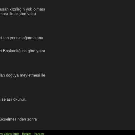
an kızıllığın yok olması
lması ile akşam vakti
i tan yerinin ağarmasına
ri Başkanlığı'na göre yatsı
dan doğuya meyletmesi ile
selası okunur.
yükselmesinden sonra
vt Vakitci İndir
-
İletişim
-
Yardım