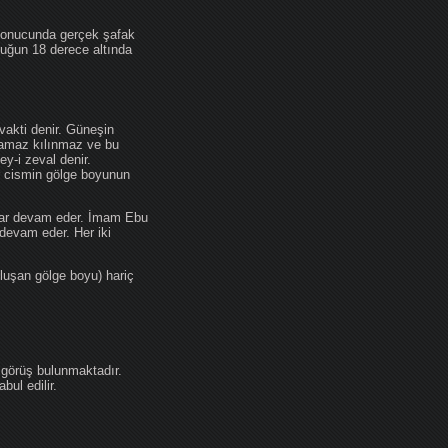
 sonucunda gerçek şafak
ufuğun 18 derece altında
akti denir. Güneşin
 namaz kılınmaz ve bu
y-i zeval denir.
ir cismin gölge boyunun
kadar devam eder. İmam Ebu
devam eder. Her iki
luşan gölge boyu) hariç
 görüş bulunmaktadır.
ul edilir.