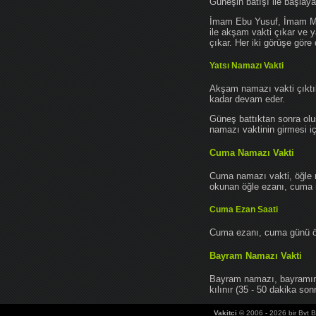
Güneşin batışı ile başlay
İmam Ebu Yusuf, İmam Mu
ile akşam vakti çıkar ve y
çıkar. Her iki görüşe göre 
Yatsı Namazı Vakti
Akşam namazı vakti çıktık
kadar devam eder.
Güneş battıktan sonra oluş
namazı vaktinin girmesi iç
Cuma Namazı Vakti
Cuma namazı vakti, öğle 
okunan öğle ezanı, cuma na
Cuma Ezan Saati
Cuma ezanı, cuma günü öğ
Bayram Namazı Vakti
Bayram namazı, bayramın 
kılınır (35 - 50 dakika sonr
Vakitci
© 2006 - 2026 bir Bvt Bi