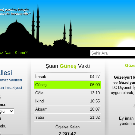
z Nasıl Kılınır?
Şuan
Güneş
Vakti
Güze
lesi
İmsak
04:27
Güzelyurt M
amaz Vakitleri
ve
Güzelyur
Güneş
06:00
T.C Diyanet İş
an imsakiyesi
uygun olarak,
Öğle
13:10
İkindi
16:55
niz.
Akşam
20:07
Yatsı
21:32
e
Ey iman 
yardım i
 oku
Öğle'ye Kalan
2:30:42