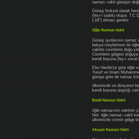
namazı vakti güneşin do
Güneş fiziksel olarak hen
(fecr-i sadık) oluşur. T.C
(-18°) olması gerekir.
Öğle Namazı Vakti
Güneş ışınlarının namaz 
batıya meyletmesi ile öğl
vakitte cisimlerin doğu y
Cisimlerin gölgesi doğuya
kendi boyuna (fey-i zeval 
Ebu Hanife'ye göre öğle v
Yusuf ve İmam Muhammed'e 
görüşe göre de namaz kılın
ülkemizde ve dünyanın bir
kendi boyuna ulaştığı zama
İkindi Namazı Vakti
öğle namazının vaktinin ç
Not: öğle namazı vakti ko
ülkemizde cismin gölge boy
Akşam Namazı Vakti