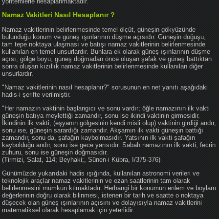
yöntemlerle hesaplanmaktadır.
Namaz Vakitleri Nasıl Hesaplanır ?
Namaz vakitlerinin belirlenmesinde temel ölçüt, güneşin gökyüzünde
bulunduğu konum ve güneş ışınlarının düşme açısıdır. Güneşin doğuşu,
tam tepe noktaya ulaşması ve batışı namaz vakitlerinin belirlenmesinde
kullanılan en temel unsurlardır. Bunlara ek olarak güneş ışınlarının düşme
açısı, gölge boyu, güneş doğmadan önce oluşan şafak ve güneş battıktan
sonra oluşan kızıllık namaz vakitlerinin belirlenmesinde kullanılan diğer
unsurlardır.
"Namaz vakitlerinin nasıl hesaplanır?" sorusunun en net yanıtı aşağıdaki
hadis-i şerifte verilmiştir.
"Her namazın vaktinin başlangıcı ve sonu vardır; öğle namazının ilk vakti
güneşin batıya meylettiği zamandır, sonu ise ikindi vaktinin girmesidir.
İkindinin ilk vakti, (eşyanın gölgesinin kendi misli olup) vaktinin girdiği andır,
sonu ise, güneşin sarardığı zamandır. Akşamın ilk vakti güneşin battığı
zamandır, sonu da, şafağın kaybolmasıdır. Yatsının ilk vakti şafağın
kaybolduğu andır, sonu ise gece yarısıdır. Sabah namazının ilk vakti, fecrin
zuhuru, sonu ise güneşin doğmasıdır.
(Tirmizi, Salat, 114; Beyhaki;, Sünen-i Kübra, I/375-376)
Günümüzde yukarıdaki hadis ışığında, kullanılan astronomi verileri ve
teknolojik araçlar namaz vakitlerinin ve ezan saatlerinin tam olarak
belirlenmesini mümkün kılmaktadır. Herhangi bir konumun enlem ve boylam
değerlerinin doğru olarak bilinmesi, istenen bir tarih ve saatte o noktaya
düşecek olan güneş ışınlarının açısını ve dolayısıyla namaz vakitlerini
matematiksel olarak hesaplamak için yeterlidir.