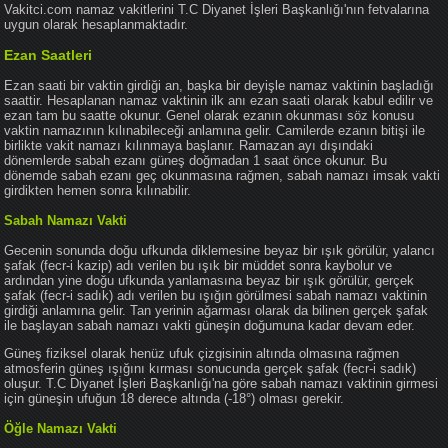
Vakitci.com namaz vakitlerini T.C Diyanet İşleri Başkanlığı'nın fetvalarına
uygun olarak hesaplanmaktadır.
Ezan Saatleri
Ezan saati bir vaktin girdiği an, başka bir deyişle namaz vaktinin başladığı
saattir. Hesaplanan namaz vaktinin ilk anı ezan saati olarak kabul edilir ve
ezan tam bu saatte okunur. Genel olarak ezanın okunması söz konusu
vaktin namazının kılınabileceği anlamına gelir. Camilerde ezanın bitişi ile
birlikte vakit namazı kılınmaya başlanır. Ramazan ayı dışındaki
dönemlerde sabah ezanı güneş doğmadan 1 saat önce okunur. Bu
dönemde sabah ezanı geç okunmasına rağmen, sabah namazı imsak vakti
girdikten hemen sonra kılınabilir.
Sabah Namazı Vakti
Gecenin sonunda doğu ufkunda diklemesine beyaz bir ışık görülür, yalancı
şafak (fecr-i kazip) adı verilen bu ışık bir müddet sonra kaybolur ve
ardından yine doğu ufkunda yanlamasına beyaz bir ışık görülür, gerçek
şafak (fecr-i sadık) adı verilen bu ışığın görülmesi sabah namazı vaktinin
girdiği anlamına gelir. Tan yerinin ağarması olarak da bilinen gerçek şafak
ile başlayan sabah namazı vakti güneşin doğumuna kadar devam eder.
Güneş fiziksel olarak henüz ufuk çizgisinin altında olmasına rağmen
atmosferin güneş ışığını kırması sonucunda gerçek şafak (fecr-i sadık)
oluşur. T.C Diyanet İşleri Başkanlığı'na göre sabah namazı vaktinin girmesi
için güneşin ufuğun 18 derece altında (-18°) olması gerekir.
Öğle Namazı Vakti