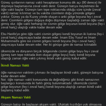
Güneş ışınlarının namaz vakti hesaplanan konuma dik açı (90 derece) ile
düşmeye başlamasına zeval vakti denir. Güneşin batıya meyletmesi ile
öğle vakti başlar. Güneşin tam tepe noktasında olduğu süre içinde (zeval
vakti) namaz kılınmaz ve bu vakitte cisimlerin doğu yönünde gölgesi
yoktur. Güney ya da Kuzey yönde oluşan o anki gölge boyuna fey-i zeval
denir. Cisimlerin gölgesi doğuya doğru düşmeye başladığı zaman öğle vakti
girmiş olur. öğle vakti herhangi bir cismin gölge boyunun kendi boyuna (fey-i
zeval hariç) ulaştığı vakte kadar devam eder.
Ebu Hanife'ye göre öğle vakti cismin gölgesi kendi boyunun iki katına (fey-i
zeval hariç) ulaşıncaya kadar devam eder. İmam Ebu Yusuf ve İmam
Muhammed'e göre ise cismin gölgesi kendi boyuna (fey-i zeval hariç)
ulaşıncaya kadar devam eder. Her iki görüşe göre de namaz kılınabilir.
ülkemizde ve dünyanın birçok bölgesinde cismin gölge boyu fey-i zeval
(güneş tam tepe noktada iken oluşan gölge boyu) hariç kendi boyuna
ulaştığı zaman öğle vakti çıkmış ikindi vakti girmiş kabul edilir.
İkindi Namazı Vakti
öğle namazının vaktinin çıkması ile başlayan ikindi vakti, güneşin batışına
kadar devam eder.
Not: öğle namazı vakti konusunda da değindiğimiz gibi ikindi namazının
başlangıcı konusunda iki farklı görüş bulunmaktadır. ülkemizde cismin
gölge boyunun (fey-i zeval hariç) kendi boyuna ulaştığı zaman ikindi vakti
başlamış kabul edilir.
Akşam Namazı Vakti
Güneşin batışı ile başlayan akşam vakti. Ufuktaki kızıllığın yok olmasına