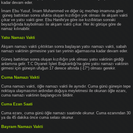
kadar devam eder.
İmam Ebu Yusuf, İmam Muhammed ve diğer üç mezhep imamına göre
güneş battıktan sonra ufukta oluşan kızıllığın yok olması ile akşam vakti
çıkar ve yatsı vakti girer. Ebu Hanife'ye göre ise kızıllıktan sonraki
beyazlığında kaybolması ile akşam vakti çıkar. Her iki görüşe göre de
namaz kılınabilir.
Yatsı Namazı Vakti
Akşam namazı vakti çıktıktan sonra başlayan yatsı namazı vakti, sabah
namazı vaktinin girmesine yani tan yerinin ağarmasına kadar devam eder.
Güneş battıktan sonra oluşan kızıllığın yok olması yatsı vaktinin girdiği
anlamına gelir. T.C Diyanet İşleri Başkanlığı'na göre yatsı namazı vaktinin
girmesi için güneşin ufuğun 17 derece altında (-17°) olması gerekir.
Cuma Namazı Vakti
Cuma namazı vakti, öğle namazı vakti ile aynıdır. Cuma günü güneşin tepe
noktaya ulaşmasının ardından doğuya meyletmesi ile okunan öğle ezanı,
cuma namazı vaktinin başlangıcını bildirir.
Cuma Ezan Saati
Cuma ezanı, cuma günü öğle namazı saatinde okunur. Cuma ezanından 30
ya da 45 dakika önce cuma selası okunur.
Bayram Namazı Vakti