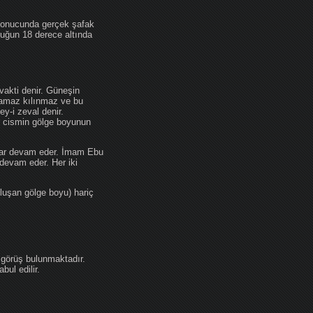
 sonucunda gerçek şafak
ufuğun 18 derece altında
akti denir. Güneşin
 namaz kılınmaz ve bu
y-i zeval denir.
ir cismin gölge boyunun
kadar devam eder. İmam Ebu
devam eder. Her iki
luşan gölge boyu) hariç
 görüş bulunmaktadır.
ul edilir.