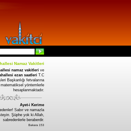
allesi Namaz Vakitleri
llesi namaz vakitleri
ve
allesi ezan saatleri
T.C
leri Başkanlığı fetvalarına
 matematiksel yöntemlerle
hesaplanmaktadır.
Ayet-i Kerime
edenler! Sabır ve namazla
steyin. Şüphe yok ki Allah,
sabredenlerle beraberdir.
Bakara 153