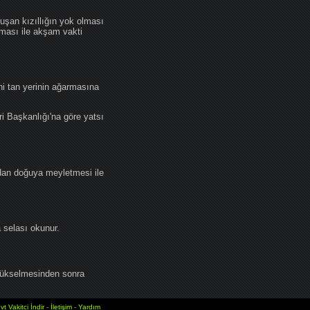
an kızıllığın yok olması
lması ile akşam vakti
i tan yerinin ağarmasına
ri Başkanlığı'na göre yatsı
dan doğuya meyletmesi ile
selası okunur.
yükselmesinden sonra
vt Vakitci İndir
-
İletişim
-
Yardım