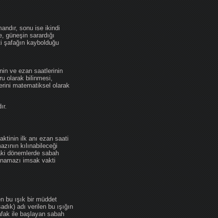
andır, sonu ise ikindi
se, güneşin sarardığı
ti şafağın kaybolduğu
nin ve ezan saatlerinin
u olarak bilinmesi,
erini matematiksel olarak
ır.
ktinin ilk anı ezan saati
zının kılınabileceği
daki dönemlerde sabah
namazı imsak vakti
en bu ışık bir müddet
adık) adı verilen bu ışığın
afak ile başlayan sabah