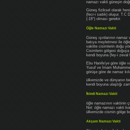
namazı vakti güneşin do
Güneş fiziksel olarak hen
(fecr-i sadık) oluşur. T.C
(-18°) olması gerekir.
Öğle Namazı Vakti
Güneş ışınlarının namaz 
batıya meyletmesi ile öğl
vakitte cisimlerin doğu y
Cisimlerin gölgesi doğuya
kendi boyuna (fey-i zeval 
Ebu Hanife'ye göre öğle v
Yusuf ve İmam Muhammed'e 
görüşe göre de namaz kılın
ülkemizde ve dünyanın bir
kendi boyuna ulaştığı zama
İkindi Namazı Vakti
öğle namazının vaktinin ç
Not: öğle namazı vakti ko
ülkemizde cismin gölge boy
Akşam Namazı Vakti