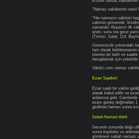
kızıllık namaz vakitlerinin
"Namaz vakitlerinin nasıl 
"Her namazın vaktinin başl
vaktinin girmesidir. İkindi
zamandır. Akşamın ilk vak
andır, sonu ise gece yarıs
(Tirmizi, Salat, 114; Beyh
Günümüzde yukarıdaki hadis
tam olarak belirlenmesini
istenen bir tarih ve saatt
hesaplamak için yeterlidir.
Vakitci.com namaz vakitler
Ezan Saatleri
Ezan saati bir vaktin gird
olarak kabul edilir ve ez
anlamına gelir. Camilerde 
ezanı güneş doğmadan 1 
girdikten hemen sonra kılın
Sabah Namazı Vakti
Gecenin sonunda doğu ufkun
sonra kaybolur ve ardından
görülmesi sabah namazı vak