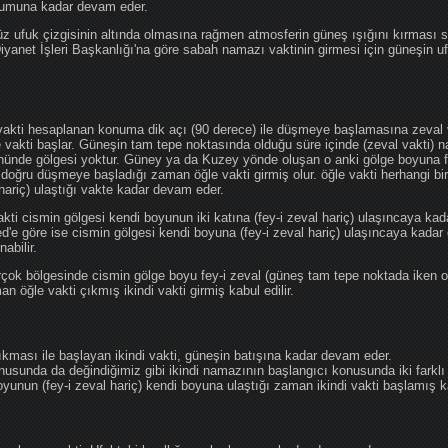
ğumuna kadar devam eder.
üz ufuk çizgisinin altında olmasına rağmen atmosferin güneş ışığını kırması
 Diyanet İşleri Başkanlığı'na göre sabah namazı vaktinin girmesi için güneşin 
vakti hesaplanan konuma dik açı (90 derece) ile düşmeye başlamasına zeval v
e vakti başlar. Güneşin tam tepe noktasında olduğu süre içinde (zeval vakti)
önünde gölgesi yoktur. Güney ya da Kuzey yönde oluşan o anki gölge boyuna fe
 doğru düşmeye başladığı zaman öğle vakti girmiş olur. öğle vakti herhangi b
hariç) ulaştığı vakte kadar devam eder.
akti cismin gölgesi kendi boyunun iki katına (fey-i zeval hariç) ulaşıncaya 
göre ise cismin gölgesi kendi boyuna (fey-i zeval hariç) ulaşıncaya kadar 
abilir.
çok bölgesinde cismin gölge boyu fey-i zeval (güneş tam tepe noktada iken o
n öğle vakti çıkmış ikindi vakti girmiş kabul edilir.
ıkması ile başlayan ikindi vakti, güneşin batışına kadar devam eder.
nusunda da değindiğimiz gibi ikindi namazının başlangıcı konusunda iki farklı
unun (fey-i zeval hariç) kendi boyuna ulaştığı zaman ikindi vakti başlamış kab