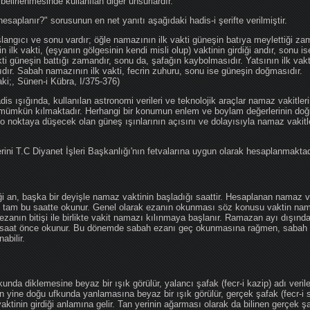
 belirlenmesinde kullanılan diğer unsurlardır.
hesaplanır?" sorusunun en net yanıtı aşağıdaki hadis-i şerifte verilmiştir.
angıcı ve sonu vardır; öğle namazının ilk vakti güneşin batıya meylettiği zam
nin ilk vakti, (eşyanın gölgesinin kendi misli olup) vaktinin girdiği andır, sonu i
ti güneşin battığı zamandır, sonu da, şafağın kaybolmasıdır. Yatsının ilk vak
ıdır. Sabah namazının ilk vakti, fecrin zuhuru, sonu ise güneşin doğmasıdır.
aki;, Sünen-i Kübra, I/375-376)
 ışığında, kullanılan astronomi verileri ve teknolojik araçlar namaz vakitleri
 mümkün kılmaktadır. Herhangi bir konumun enlem ve boylam değerlerinin doğr
e o noktaya düşecek olan güneş ışınlarının açısını ve dolayısıyla namaz vakitl
ini T.C Diyanet İşleri Başkanlığı'nın fetvalarına uygun olarak hesaplanmaktad
iği an, başka bir deyişle namaz vaktinin başladığı saattir. Hesaplanan namaz va
an tam bu saatte okunur. Genel olarak ezanın okunması söz konusu vaktin nama
ezanın bitişi ile birlikte vakit namazı kılınmaya başlanır. Ramazan ayı dışın
saat önce okunur. Bu dönemde sabah ezanı geç okunmasına rağmen, sabah 
abilir.
da diklemesine beyaz bir ışık görülür, yalancı şafak (fecr-i kazip) adı veril
 yine doğu ufkunda yanlamasına beyaz bir ışık görülür, gerçek şafak (fecr-i s
tinin girdiği anlamına gelir. Tan yerinin ağarması olarak da bilinen gerçek ş