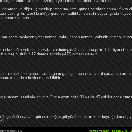
an akşam vakti. Ufuktaki kızıllığın yok olmasına kadar devam eder.
hammed ve diğer üç mezhep imamına göre güneş battıktan sonra ufukta oluş
atsı vakti girer. Ebu Hanife'ye göre ise kızıllıktan sonraki beyazlığında kaybo
de namaz kılınabilir.
tan sonra başlayan yatsı namazı vakti, sabah namazı vaktinin girmesine yan
an kızıllığın yok olması yatsı vaktinin girdiği anlamına gelir. T.C Diyanet İşle
in güneşin ufuğun 17 derece altında (-17°) olması gerekir.
namazı vakti ile aynıdır. Cuma günü güneşin tepe noktaya ulaşmasının ardın
mazı vaktinin başlangıcını bildirir.
le namazı saatinde okunur. Cuma ezanından 30 ya da 45 dakika önce cuma 
1. gününün sabahı, güneşin doğup gökyüzünde bir mızrak boyu (5 derece) 
a).
lişim markasıdır.
Namaz Vakitleri
-
Sitene Ekle
-
B