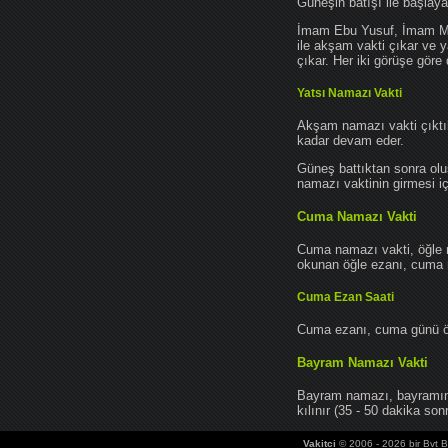
Güneşin batışı ile başlay
İmam Ebu Yusuf, İmam Mu
ile akşam vakti çıkar ve y
çıkar. Her iki görüşe göre 
Yatsı Namazı Vakti
Akşam namazı vakti çıktık
kadar devam eder.
Güneş battıktan sonra oluş
namazı vaktinin girmesi iç
Cuma Namazı Vakti
Cuma namazı vakti, öğle 
okunan öğle ezanı, cuma na
Cuma Ezan Saati
Cuma ezanı, cuma günü öğ
Bayram Namazı Vakti
Bayram namazı, bayramın 
kılınır (35 - 50 dakika sonr
Vakitci
© 2006 - 2026 bir Bvt Bi