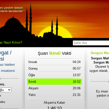
z Nasıl Kılınır?
gat /
Şuan
İkindi
Vakti
Sorgun Mah
si
Sorgun Maha
İmsak
04:24
Sorgun Mah
z Vakitleri
Diyanet İş
Güneş
05:57
uygun olarak,
 imsakiyesi
Öğle
13:07
İkindi
16:52
niz.
Akşam
20:06
Ey iman 
Yatsı
21:31
e
yardım i
 oku
Akşam'a Kalan
1:46:10