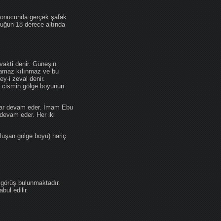
 sonucunda gerçek şafak
ufuğun 18 derece altında
akti denir. Güneşin
 namaz kılınmaz ve bu
y-i zeval denir.
ir cismin gölge boyunun
kadar devam eder. İmam Ebu
devam eder. Her iki
luşan gölge boyu) hariç
 görüş bulunmaktadır.
ul edilir.