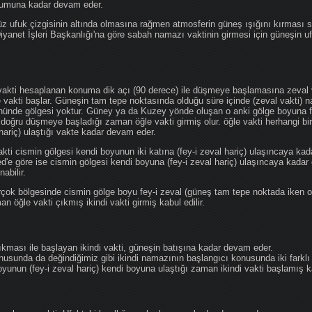
ğumuna kadar devam eder.
üz ufuk çizgisinin altında olmasına rağmen atmosferin güneş ışığını kırması
 Diyanet İşleri Başkanlığı'na göre sabah namazı vaktinin girmesi için güneşin 
vakti hesaplanan konuma dik açı (90 derece) ile düşmeye başlamasına zeval v
e vakti başlar. Güneşin tam tepe noktasında olduğu süre içinde (zeval vakti)
önünde gölgesi yoktur. Güney ya da Kuzey yönde oluşan o anki gölge boyuna fe
 doğru düşmeye başladığı zaman öğle vakti girmiş olur. öğle vakti herhangi b
hariç) ulaştığı vakte kadar devam eder.
akti cismin gölgesi kendi boyunun iki katına (fey-i zeval hariç) ulaşıncaya 
göre ise cismin gölgesi kendi boyuna (fey-i zeval hariç) ulaşıncaya kadar 
abilir.
çok bölgesinde cismin gölge boyu fey-i zeval (güneş tam tepe noktada iken o
n öğle vakti çıkmış ikindi vakti girmiş kabul edilir.
ıkması ile başlayan ikindi vakti, güneşin batışına kadar devam eder.
nusunda da değindiğimiz gibi ikindi namazının başlangıcı konusunda iki farklı
unun (fey-i zeval hariç) kendi boyuna ulaştığı zaman ikindi vakti başlamış kab