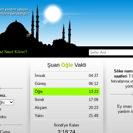
z Nasıl Kılınır?
Şuan
Öğle
Vakti
Söke nama
İmsak
04:37
saatleri
T.C
fetvalarına 
Güneş
06:12
yönt
Öğle
13:23
niz.
İkindi
17:09
Ey iman 
Akşam
20:23
e
yardım i
Yatsı
21:49
 oku
İkindi'ye Kalan
3:18:24
 Cuma