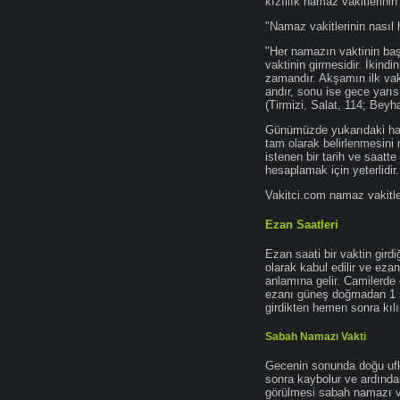
kızıllık namaz vakitlerinin
"Namaz vakitlerinin nasıl 
"Her namazın vaktinin başl
vaktinin girmesidir. İkindi
zamandır. Akşamın ilk vak
andır, sonu ise gece yarıs
(Tirmizi, Salat, 114; Beyh
Günümüzde yukarıdaki hadis
tam olarak belirlenmesini
istenen bir tarih ve saatt
hesaplamak için yeterlidir.
Vakitci.com namaz vakitler
Ezan Saatleri
Ezan saati bir vaktin gird
olarak kabul edilir ve ez
anlamına gelir. Camilerde 
ezanı güneş doğmadan 1 
girdikten hemen sonra kılın
Sabah Namazı Vakti
Gecenin sonunda doğu ufkun
sonra kaybolur ve ardından
görülmesi sabah namazı vak