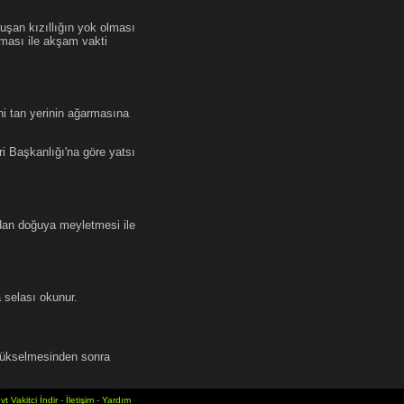
an kızıllığın yok olması
lması ile akşam vakti
i tan yerinin ağarmasına
ri Başkanlığı'na göre yatsı
dan doğuya meyletmesi ile
selası okunur.
yükselmesinden sonra
vt Vakitci İndir
-
İletişim
-
Yardım