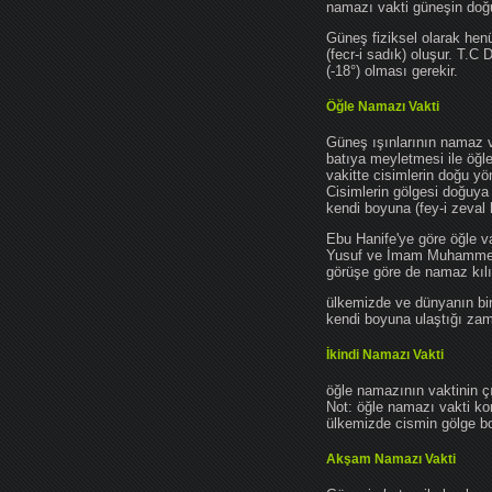
namazı vakti güneşin do
Güneş fiziksel olarak hen
(fecr-i sadık) oluşur. T.C
(-18°) olması gerekir.
Öğle Namazı Vakti
Güneş ışınlarının namaz 
batıya meyletmesi ile öğl
vakitte cisimlerin doğu y
Cisimlerin gölgesi doğuya
kendi boyuna (fey-i zeval 
Ebu Hanife'ye göre öğle v
Yusuf ve İmam Muhammed'e 
görüşe göre de namaz kılın
ülkemizde ve dünyanın bir
kendi boyuna ulaştığı zama
İkindi Namazı Vakti
öğle namazının vaktinin ç
Not: öğle namazı vakti ko
ülkemizde cismin gölge boy
Akşam Namazı Vakti