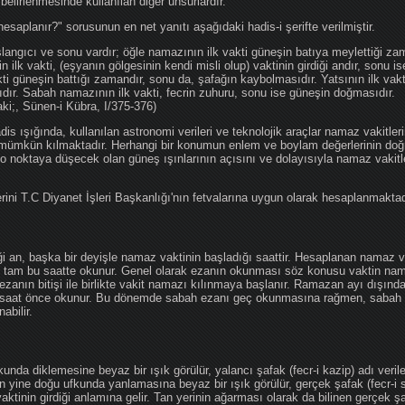
 belirlenmesinde kullanılan diğer unsurlardır.
hesaplanır?" sorusunun en net yanıtı aşağıdaki hadis-i şerifte verilmiştir.
angıcı ve sonu vardır; öğle namazının ilk vakti güneşin batıya meylettiği zam
nin ilk vakti, (eşyanın gölgesinin kendi misli olup) vaktinin girdiği andır, sonu i
ti güneşin battığı zamandır, sonu da, şafağın kaybolmasıdır. Yatsının ilk vak
ıdır. Sabah namazının ilk vakti, fecrin zuhuru, sonu ise güneşin doğmasıdır.
aki;, Sünen-i Kübra, I/375-376)
 ışığında, kullanılan astronomi verileri ve teknolojik araçlar namaz vakitleri
 mümkün kılmaktadır. Herhangi bir konumun enlem ve boylam değerlerinin doğr
e o noktaya düşecek olan güneş ışınlarının açısını ve dolayısıyla namaz vakitl
ini T.C Diyanet İşleri Başkanlığı'nın fetvalarına uygun olarak hesaplanmaktad
iği an, başka bir deyişle namaz vaktinin başladığı saattir. Hesaplanan namaz va
an tam bu saatte okunur. Genel olarak ezanın okunması söz konusu vaktin nama
ezanın bitişi ile birlikte vakit namazı kılınmaya başlanır. Ramazan ayı dışın
saat önce okunur. Bu dönemde sabah ezanı geç okunmasına rağmen, sabah 
abilir.
da diklemesine beyaz bir ışık görülür, yalancı şafak (fecr-i kazip) adı veril
 yine doğu ufkunda yanlamasına beyaz bir ışık görülür, gerçek şafak (fecr-i s
tinin girdiği anlamına gelir. Tan yerinin ağarması olarak da bilinen gerçek ş