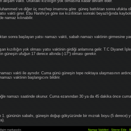
an akşam vakti. Ufuktaki kızıllığın yok olmasına kadar devam eder.
hammed ve diğer üç mezhep imamına göre güneş battıktan sonra ufukta oluş
atsı vakti girer. Ebu Hanife'ye göre ise kızıllıktan sonraki beyazlığında kaybo
de namaz kılınabilir.
tan sonra başlayan yatsı namazı vakti, sabah namazı vaktinin girmesine yan
an kızıllığın yok olması yatsı vaktinin girdiği anlamına gelir. T.C Diyanet İşle
in güneşin ufuğun 17 derece altında (-17°) olması gerekir.
namazı vakti ile aynıdır. Cuma günü güneşin tepe noktaya ulaşmasının ardın
mazı vaktinin başlangıcını bildirir.
le namazı saatinde okunur. Cuma ezanından 30 ya da 45 dakika önce cuma 
1. gününün sabahı, güneşin doğup gökyüzünde bir mızrak boyu (5 derece) 
a).
lişim markasıdır.
Namaz Vakitleri
-
Sitene Ekle
-
B