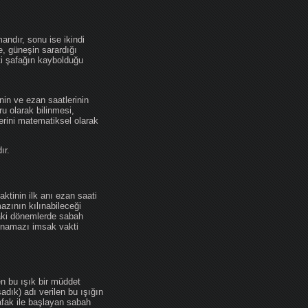
andır, sonu ise ikindi
se, güneşin sarardığı
ti şafağın kaybolduğu
nin ve ezan saatlerinin
u olarak bilinmesi,
erini matematiksel olarak
ır.
ktinin ilk anı ezan saati
zının kılınabileceği
daki dönemlerde sabah
namazı imsak vakti
en bu ışık bir müddet
adık) adı verilen bu ışığın
afak ile başlayan sabah