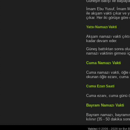
Güneşin batışı ile başlay
İmam Ebu Yusuf, İmam Mu
ile akşam vakti çıkar ve y
çıkar. Her iki görüşe göre 
Yatsı Namazı Vakti
Akşam namazı vakti çıktık
kadar devam eder.
Güneş battıktan sonra oluş
namazı vaktinin girmesi iç
Cuma Namazı Vakti
Cuma namazı vakti, öğle 
okunan öğle ezanı, cuma na
Cuma Ezan Saati
Cuma ezanı, cuma günü öğ
Bayram Namazı Vakti
Bayram namazı, bayramın 
kılınır (35 - 50 dakika sonr
Vakitci
© 2006 - 2026 bir Bvt Bi