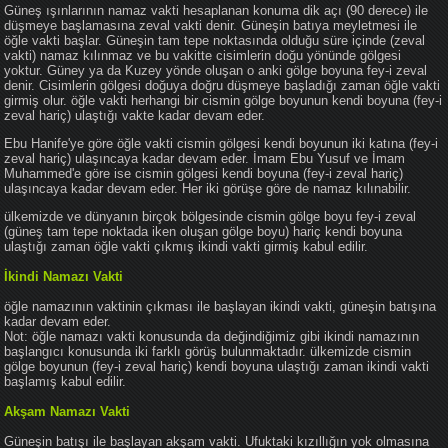
Güneş ışınlarının namaz vakti hesaplanan konuma dik açı (90 derece) ile
düşmeye başlamasına zeval vakti denir. Güneşin batıya meyletmesi ile
öğle vakti başlar. Güneşin tam tepe noktasında olduğu süre içinde (zeval
vakti) namaz kılınmaz ve bu vakitte cisimlerin doğu yönünde gölgesi
yoktur. Güney ya da Kuzey yönde oluşan o anki gölge boyuna fey-i zeval
denir. Cisimlerin gölgesi doğuya doğru düşmeye başladığı zaman öğle vakti
girmiş olur. öğle vakti herhangi bir cismin gölge boyunun kendi boyuna (fey-i
zeval hariç) ulaştığı vakte kadar devam eder.
Ebu Hanife'ye göre öğle vakti cismin gölgesi kendi boyunun iki katına (fey-i
zeval hariç) ulaşıncaya kadar devam eder. İmam Ebu Yusuf ve İmam
Muhammed'e göre ise cismin gölgesi kendi boyuna (fey-i zeval hariç)
ulaşıncaya kadar devam eder. Her iki görüşe göre de namaz kılınabilir.
ülkemizde ve dünyanın birçok bölgesinde cismin gölge boyu fey-i zeval
(güneş tam tepe noktada iken oluşan gölge boyu) hariç kendi boyuna
ulaştığı zaman öğle vakti çıkmış ikindi vakti girmiş kabul edilir.
İkindi Namazı Vakti
öğle namazının vaktinin çıkması ile başlayan ikindi vakti, güneşin batışına
kadar devam eder.
Not: öğle namazı vakti konusunda da değindiğimiz gibi ikindi namazının
başlangıcı konusunda iki farklı görüş bulunmaktadır. ülkemizde cismin
gölge boyunun (fey-i zeval hariç) kendi boyuna ulaştığı zaman ikindi vakti
başlamış kabul edilir.
Akşam Namazı Vakti
Güneşin batışı ile başlayan akşam vakti. Ufuktaki kızıllığın yok olmasına