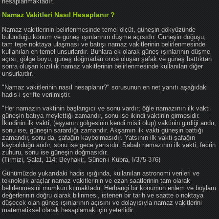
hesaplanmaktadır.
Namaz Vakitleri Nasıl Hesaplanır ?
Namaz vakitlerinin belirlenmesinde temel ölçüt, güneşin gökyüzünde
bulunduğu konum ve güneş ışınlarının düşme açısıdır. Güneşin doğuşu,
tam tepe noktaya ulaşması ve batışı namaz vakitlerinin belirlenmesinde
kullanılan en temel unsurlardır. Bunlara ek olarak güneş ışınlarının düşme
açısı, gölge boyu, güneş doğmadan önce oluşan şafak ve güneş battıktan
sonra oluşan kızıllık namaz vakitlerinin belirlenmesinde kullanılan diğer
unsurlardır.
"Namaz vakitlerinin nasıl hesaplanır?" sorusunun en net yanıtı aşağıdaki
hadis-i şerifte verilmiştir.
"Her namazın vaktinin başlangıcı ve sonu vardır; öğle namazının ilk vakti
güneşin batıya meylettiği zamandır, sonu ise ikindi vaktinin girmesidir.
İkindinin ilk vakti, (eşyanın gölgesinin kendi misli olup) vaktinin girdiği andır,
sonu ise, güneşin sarardığı zamandır. Akşamın ilk vakti güneşin battığı
zamandır, sonu da, şafağın kaybolmasıdır. Yatsının ilk vakti şafağın
kaybolduğu andır, sonu ise gece yarısıdır. Sabah namazının ilk vakti, fecrin
zuhuru, sonu ise güneşin doğmasıdır.
(Tirmizi, Salat, 114; Beyhaki;, Sünen-i Kübra, I/375-376)
Günümüzde yukarıdaki hadis ışığında, kullanılan astronomi verileri ve
teknolojik araçlar namaz vakitlerinin ve ezan saatlerinin tam olarak
belirlenmesini mümkün kılmaktadır. Herhangi bir konumun enlem ve boylam
değerlerinin doğru olarak bilinmesi, istenen bir tarih ve saatte o noktaya
düşecek olan güneş ışınlarının açısını ve dolayısıyla namaz vakitlerini
matematiksel olarak hesaplamak için yeterlidir.