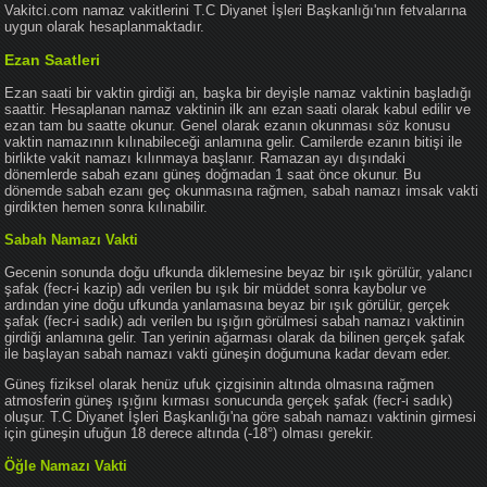
Vakitci.com namaz vakitlerini T.C Diyanet İşleri Başkanlığı'nın fetvalarına
uygun olarak hesaplanmaktadır.
Ezan Saatleri
Ezan saati bir vaktin girdiği an, başka bir deyişle namaz vaktinin başladığı
saattir. Hesaplanan namaz vaktinin ilk anı ezan saati olarak kabul edilir ve
ezan tam bu saatte okunur. Genel olarak ezanın okunması söz konusu
vaktin namazının kılınabileceği anlamına gelir. Camilerde ezanın bitişi ile
birlikte vakit namazı kılınmaya başlanır. Ramazan ayı dışındaki
dönemlerde sabah ezanı güneş doğmadan 1 saat önce okunur. Bu
dönemde sabah ezanı geç okunmasına rağmen, sabah namazı imsak vakti
girdikten hemen sonra kılınabilir.
Sabah Namazı Vakti
Gecenin sonunda doğu ufkunda diklemesine beyaz bir ışık görülür, yalancı
şafak (fecr-i kazip) adı verilen bu ışık bir müddet sonra kaybolur ve
ardından yine doğu ufkunda yanlamasına beyaz bir ışık görülür, gerçek
şafak (fecr-i sadık) adı verilen bu ışığın görülmesi sabah namazı vaktinin
girdiği anlamına gelir. Tan yerinin ağarması olarak da bilinen gerçek şafak
ile başlayan sabah namazı vakti güneşin doğumuna kadar devam eder.
Güneş fiziksel olarak henüz ufuk çizgisinin altında olmasına rağmen
atmosferin güneş ışığını kırması sonucunda gerçek şafak (fecr-i sadık)
oluşur. T.C Diyanet İşleri Başkanlığı'na göre sabah namazı vaktinin girmesi
için güneşin ufuğun 18 derece altında (-18°) olması gerekir.
Öğle Namazı Vakti