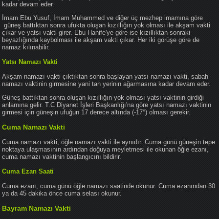
kadar devam eder.
İmam Ebu Yusuf, İmam Muhammed ve diğer üç mezhep imamına göre
güneş battıktan sonra ufukta oluşan kızıllığın yok olması ile akşam vakti
çıkar ve yatsı vakti girer. Ebu Hanife'ye göre ise kızıllıktan sonraki
beyazlığında kaybolması ile akşam vakti çıkar. Her iki görüşe göre de
namaz kılınabilir.
Yatsı Namazı Vakti
Akşam namazı vakti çıktıktan sonra başlayan yatsı namazı vakti, sabah
namazı vaktinin girmesine yani tan yerinin ağarmasına kadar devam eder.
Güneş battıktan sonra oluşan kızıllığın yok olması yatsı vaktinin girdiği
anlamına gelir. T.C Diyanet İşleri Başkanlığı'na göre yatsı namazı vaktinin
girmesi için güneşin ufuğun 17 derece altında (-17°) olması gerekir.
Cuma Namazı Vakti
Cuma namazı vakti, öğle namazı vakti ile aynıdır. Cuma günü güneşin tepe
noktaya ulaşmasının ardından doğuya meyletmesi ile okunan öğle ezanı,
cuma namazı vaktinin başlangıcını bildirir.
Cuma Ezan Saati
Cuma ezanı, cuma günü öğle namazı saatinde okunur. Cuma ezanından 30
ya da 45 dakika önce cuma selası okunur.
Bayram Namazı Vakti