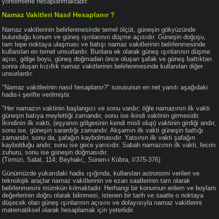
yöntemlerle hesaplanmaktadır.
Namaz Vakitleri Nasıl Hesaplanır ?
Namaz vakitlerinin belirlenmesinde temel ölçüt, güneşin gökyüzünde
bulunduğu konum ve güneş ışınlarının düşme açısıdır. Güneşin doğuşu,
tam tepe noktaya ulaşması ve batışı namaz vakitlerinin belirlenmesinde
kullanılan en temel unsurlardır. Bunlara ek olarak güneş ışınlarının düşme
açısı, gölge boyu, güneş doğmadan önce oluşan şafak ve güneş battıktan
sonra oluşan kızıllık namaz vakitlerinin belirlenmesinde kullanılan diğer
unsurlardır.
"Namaz vakitlerinin nasıl hesaplanır?" sorusunun en net yanıtı aşağıdaki
hadis-i şerifte verilmiştir.
"Her namazın vaktinin başlangıcı ve sonu vardır; öğle namazının ilk vakti
güneşin batıya meylettiği zamandır, sonu ise ikindi vaktinin girmesidir.
İkindinin ilk vakti, (eşyanın gölgesinin kendi misli olup) vaktinin girdiği andır,
sonu ise, güneşin sarardığı zamandır. Akşamın ilk vakti güneşin battığı
zamandır, sonu da, şafağın kaybolmasıdır. Yatsının ilk vakti şafağın
kaybolduğu andır, sonu ise gece yarısıdır. Sabah namazının ilk vakti, fecrin
zuhuru, sonu ise güneşin doğmasıdır.
(Tirmizi, Salat, 114; Beyhaki;, Sünen-i Kübra, I/375-376)
Günümüzde yukarıdaki hadis ışığında, kullanılan astronomi verileri ve
teknolojik araçlar namaz vakitlerinin ve ezan saatlerinin tam olarak
belirlenmesini mümkün kılmaktadır. Herhangi bir konumun enlem ve boylam
değerlerinin doğru olarak bilinmesi, istenen bir tarih ve saatte o noktaya
düşecek olan güneş ışınlarının açısını ve dolayısıyla namaz vakitlerini
matematiksel olarak hesaplamak için yeterlidir.