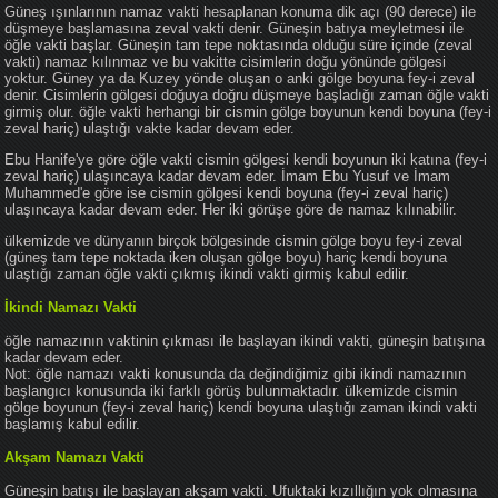
Güneş ışınlarının namaz vakti hesaplanan konuma dik açı (90 derece) ile
düşmeye başlamasına zeval vakti denir. Güneşin batıya meyletmesi ile
öğle vakti başlar. Güneşin tam tepe noktasında olduğu süre içinde (zeval
vakti) namaz kılınmaz ve bu vakitte cisimlerin doğu yönünde gölgesi
yoktur. Güney ya da Kuzey yönde oluşan o anki gölge boyuna fey-i zeval
denir. Cisimlerin gölgesi doğuya doğru düşmeye başladığı zaman öğle vakti
girmiş olur. öğle vakti herhangi bir cismin gölge boyunun kendi boyuna (fey-i
zeval hariç) ulaştığı vakte kadar devam eder.
Ebu Hanife'ye göre öğle vakti cismin gölgesi kendi boyunun iki katına (fey-i
zeval hariç) ulaşıncaya kadar devam eder. İmam Ebu Yusuf ve İmam
Muhammed'e göre ise cismin gölgesi kendi boyuna (fey-i zeval hariç)
ulaşıncaya kadar devam eder. Her iki görüşe göre de namaz kılınabilir.
ülkemizde ve dünyanın birçok bölgesinde cismin gölge boyu fey-i zeval
(güneş tam tepe noktada iken oluşan gölge boyu) hariç kendi boyuna
ulaştığı zaman öğle vakti çıkmış ikindi vakti girmiş kabul edilir.
İkindi Namazı Vakti
öğle namazının vaktinin çıkması ile başlayan ikindi vakti, güneşin batışına
kadar devam eder.
Not: öğle namazı vakti konusunda da değindiğimiz gibi ikindi namazının
başlangıcı konusunda iki farklı görüş bulunmaktadır. ülkemizde cismin
gölge boyunun (fey-i zeval hariç) kendi boyuna ulaştığı zaman ikindi vakti
başlamış kabul edilir.
Akşam Namazı Vakti
Güneşin batışı ile başlayan akşam vakti. Ufuktaki kızıllığın yok olmasına