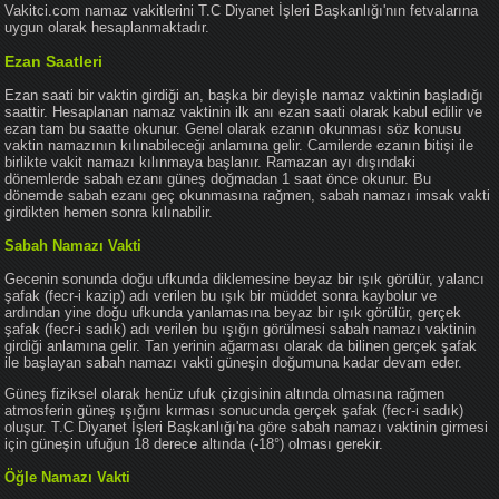
Vakitci.com namaz vakitlerini T.C Diyanet İşleri Başkanlığı'nın fetvalarına
uygun olarak hesaplanmaktadır.
Ezan Saatleri
Ezan saati bir vaktin girdiği an, başka bir deyişle namaz vaktinin başladığı
saattir. Hesaplanan namaz vaktinin ilk anı ezan saati olarak kabul edilir ve
ezan tam bu saatte okunur. Genel olarak ezanın okunması söz konusu
vaktin namazının kılınabileceği anlamına gelir. Camilerde ezanın bitişi ile
birlikte vakit namazı kılınmaya başlanır. Ramazan ayı dışındaki
dönemlerde sabah ezanı güneş doğmadan 1 saat önce okunur. Bu
dönemde sabah ezanı geç okunmasına rağmen, sabah namazı imsak vakti
girdikten hemen sonra kılınabilir.
Sabah Namazı Vakti
Gecenin sonunda doğu ufkunda diklemesine beyaz bir ışık görülür, yalancı
şafak (fecr-i kazip) adı verilen bu ışık bir müddet sonra kaybolur ve
ardından yine doğu ufkunda yanlamasına beyaz bir ışık görülür, gerçek
şafak (fecr-i sadık) adı verilen bu ışığın görülmesi sabah namazı vaktinin
girdiği anlamına gelir. Tan yerinin ağarması olarak da bilinen gerçek şafak
ile başlayan sabah namazı vakti güneşin doğumuna kadar devam eder.
Güneş fiziksel olarak henüz ufuk çizgisinin altında olmasına rağmen
atmosferin güneş ışığını kırması sonucunda gerçek şafak (fecr-i sadık)
oluşur. T.C Diyanet İşleri Başkanlığı'na göre sabah namazı vaktinin girmesi
için güneşin ufuğun 18 derece altında (-18°) olması gerekir.
Öğle Namazı Vakti