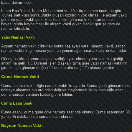
kadar devam eder.
İmam Ebu Yusuf, İmam Muhammed ve diğer üç mezhep imamına göre
güneş battıktan sonra ufukta oluşan kızıllığın yok olması ile akşam vakti
çıkar ve yatsı vakti girer. Ebu Hanife'ye göre ise kızıllıktan sonraki
beyazlığında kaybolması ile akşam vakti çıkar. Her iki görüşe göre de
namaz kılınabilir.
Yatsı Namazı Vakti
Akşam namazı vakti çıktıktan sonra başlayan yatsı namazı vakti, sabah
namazı vaktinin girmesine yani tan yerinin ağarmasına kadar devam eder.
Güneş battıktan sonra oluşan kızıllığın yok olması yatsı vaktinin girdiği
anlamına gelir. T.C Diyanet İşleri Başkanlığı'na göre yatsı namazı vaktinin
girmesi için güneşin ufuğun 17 derece altında (-17°) olması gerekir.
Cuma Namazı Vakti
Cuma namazı vakti, öğle namazı vakti ile aynıdır. Cuma günü güneşin tepe
noktaya ulaşmasının ardından doğuya meyletmesi ile okunan öğle ezanı,
cuma namazı vaktinin başlangıcını bildirir.
Cuma Ezan Saati
Cuma ezanı, cuma günü öğle namazı saatinde okunur. Cuma ezanından 30
ya da 45 dakika önce cuma selası okunur.
Bayram Namazı Vakti