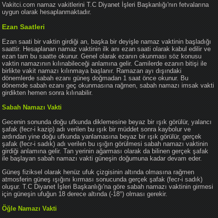
Vakitci.com namaz vakitlerini T.C Diyanet İşleri Başkanlığı'nın fetvalarına
uygun olarak hesaplanmaktadır.
Ezan Saatleri
Ezan saati bir vaktin girdiği an, başka bir deyişle namaz vaktinin başladığı
saattir. Hesaplanan namaz vaktinin ilk anı ezan saati olarak kabul edilir ve
ezan tam bu saatte okunur. Genel olarak ezanın okunması söz konusu
vaktin namazının kılınabileceği anlamına gelir. Camilerde ezanın bitişi ile
birlikte vakit namazı kılınmaya başlanır. Ramazan ayı dışındaki
dönemlerde sabah ezanı güneş doğmadan 1 saat önce okunur. Bu
dönemde sabah ezanı geç okunmasına rağmen, sabah namazı imsak vakti
girdikten hemen sonra kılınabilir.
Sabah Namazı Vakti
Gecenin sonunda doğu ufkunda diklemesine beyaz bir ışık görülür, yalancı
şafak (fecr-i kazip) adı verilen bu ışık bir müddet sonra kaybolur ve
ardından yine doğu ufkunda yanlamasına beyaz bir ışık görülür, gerçek
şafak (fecr-i sadık) adı verilen bu ışığın görülmesi sabah namazı vaktinin
girdiği anlamına gelir. Tan yerinin ağarması olarak da bilinen gerçek şafak
ile başlayan sabah namazı vakti güneşin doğumuna kadar devam eder.
Güneş fiziksel olarak henüz ufuk çizgisinin altında olmasına rağmen
atmosferin güneş ışığını kırması sonucunda gerçek şafak (fecr-i sadık)
oluşur. T.C Diyanet İşleri Başkanlığı'na göre sabah namazı vaktinin girmesi
için güneşin ufuğun 18 derece altında (-18°) olması gerekir.
Öğle Namazı Vakti