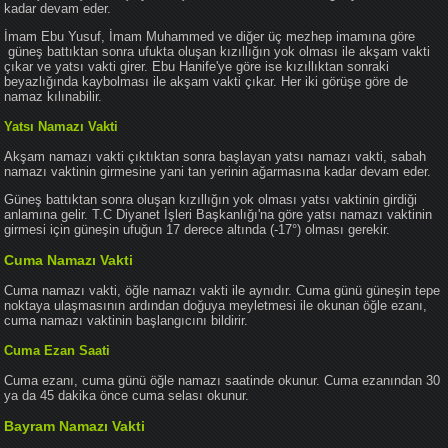
kadar devam eder.
İmam Ebu Yusuf, İmam Muhammed ve diğer üç mezhep imamına göre
güneş battıktan sonra ufukta oluşan kızıllığın yok olması ile akşam vakti
çıkar ve yatsı vakti girer. Ebu Hanife'ye göre ise kızıllıktan sonraki
beyazlığında kaybolması ile akşam vakti çıkar. Her iki görüşe göre de
namaz kılınabilir.
Yatsı Namazı Vakti
Akşam namazı vakti çıktıktan sonra başlayan yatsı namazı vakti, sabah
namazı vaktinin girmesine yani tan yerinin ağarmasına kadar devam eder.
Güneş battıktan sonra oluşan kızıllığın yok olması yatsı vaktinin girdiği
anlamına gelir. T.C Diyanet İşleri Başkanlığı'na göre yatsı namazı vaktinin
girmesi için güneşin ufuğun 17 derece altında (-17°) olması gerekir.
Cuma Namazı Vakti
Cuma namazı vakti, öğle namazı vakti ile aynıdır. Cuma günü güneşin tepe
noktaya ulaşmasının ardından doğuya meyletmesi ile okunan öğle ezanı,
cuma namazı vaktinin başlangıcını bildirir.
Cuma Ezan Saati
Cuma ezanı, cuma günü öğle namazı saatinde okunur. Cuma ezanından 30
ya da 45 dakika önce cuma selası okunur.
Bayram Namazı Vakti