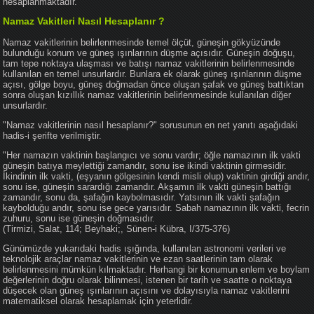
hesaplanmaktadır.
Namaz Vakitleri Nasıl Hesaplanır ?
Namaz vakitlerinin belirlenmesinde temel ölçüt, güneşin gökyüzünde
bulunduğu konum ve güneş ışınlarının düşme açısıdır. Güneşin doğuşu,
tam tepe noktaya ulaşması ve batışı namaz vakitlerinin belirlenmesinde
kullanılan en temel unsurlardır. Bunlara ek olarak güneş ışınlarının düşme
açısı, gölge boyu, güneş doğmadan önce oluşan şafak ve güneş battıktan
sonra oluşan kızıllık namaz vakitlerinin belirlenmesinde kullanılan diğer
unsurlardır.
"Namaz vakitlerinin nasıl hesaplanır?" sorusunun en net yanıtı aşağıdaki
hadis-i şerifte verilmiştir.
"Her namazın vaktinin başlangıcı ve sonu vardır; öğle namazının ilk vakti
güneşin batıya meylettiği zamandır, sonu ise ikindi vaktinin girmesidir.
İkindinin ilk vakti, (eşyanın gölgesinin kendi misli olup) vaktinin girdiği andır,
sonu ise, güneşin sarardığı zamandır. Akşamın ilk vakti güneşin battığı
zamandır, sonu da, şafağın kaybolmasıdır. Yatsının ilk vakti şafağın
kaybolduğu andır, sonu ise gece yarısıdır. Sabah namazının ilk vakti, fecrin
zuhuru, sonu ise güneşin doğmasıdır.
(Tirmizi, Salat, 114; Beyhaki;, Sünen-i Kübra, I/375-376)
Günümüzde yukarıdaki hadis ışığında, kullanılan astronomi verileri ve
teknolojik araçlar namaz vakitlerinin ve ezan saatlerinin tam olarak
belirlenmesini mümkün kılmaktadır. Herhangi bir konumun enlem ve boylam
değerlerinin doğru olarak bilinmesi, istenen bir tarih ve saatte o noktaya
düşecek olan güneş ışınlarının açısını ve dolayısıyla namaz vakitlerini
matematiksel olarak hesaplamak için yeterlidir.