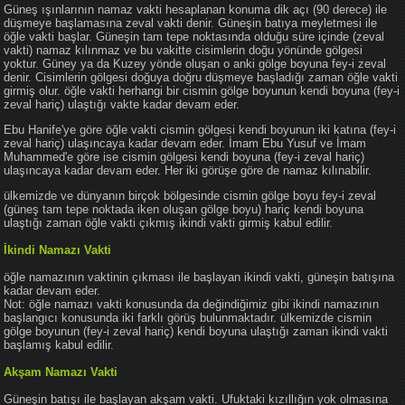
Güneş ışınlarının namaz vakti hesaplanan konuma dik açı (90 derece) ile
düşmeye başlamasına zeval vakti denir. Güneşin batıya meyletmesi ile
öğle vakti başlar. Güneşin tam tepe noktasında olduğu süre içinde (zeval
vakti) namaz kılınmaz ve bu vakitte cisimlerin doğu yönünde gölgesi
yoktur. Güney ya da Kuzey yönde oluşan o anki gölge boyuna fey-i zeval
denir. Cisimlerin gölgesi doğuya doğru düşmeye başladığı zaman öğle vakti
girmiş olur. öğle vakti herhangi bir cismin gölge boyunun kendi boyuna (fey-i
zeval hariç) ulaştığı vakte kadar devam eder.
Ebu Hanife'ye göre öğle vakti cismin gölgesi kendi boyunun iki katına (fey-i
zeval hariç) ulaşıncaya kadar devam eder. İmam Ebu Yusuf ve İmam
Muhammed'e göre ise cismin gölgesi kendi boyuna (fey-i zeval hariç)
ulaşıncaya kadar devam eder. Her iki görüşe göre de namaz kılınabilir.
ülkemizde ve dünyanın birçok bölgesinde cismin gölge boyu fey-i zeval
(güneş tam tepe noktada iken oluşan gölge boyu) hariç kendi boyuna
ulaştığı zaman öğle vakti çıkmış ikindi vakti girmiş kabul edilir.
İkindi Namazı Vakti
öğle namazının vaktinin çıkması ile başlayan ikindi vakti, güneşin batışına
kadar devam eder.
Not: öğle namazı vakti konusunda da değindiğimiz gibi ikindi namazının
başlangıcı konusunda iki farklı görüş bulunmaktadır. ülkemizde cismin
gölge boyunun (fey-i zeval hariç) kendi boyuna ulaştığı zaman ikindi vakti
başlamış kabul edilir.
Akşam Namazı Vakti
Güneşin batışı ile başlayan akşam vakti. Ufuktaki kızıllığın yok olmasına