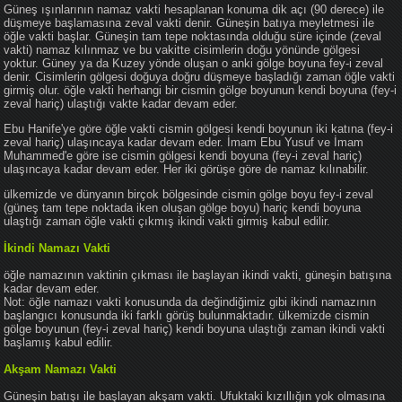
Güneş ışınlarının namaz vakti hesaplanan konuma dik açı (90 derece) ile
düşmeye başlamasına zeval vakti denir. Güneşin batıya meyletmesi ile
öğle vakti başlar. Güneşin tam tepe noktasında olduğu süre içinde (zeval
vakti) namaz kılınmaz ve bu vakitte cisimlerin doğu yönünde gölgesi
yoktur. Güney ya da Kuzey yönde oluşan o anki gölge boyuna fey-i zeval
denir. Cisimlerin gölgesi doğuya doğru düşmeye başladığı zaman öğle vakti
girmiş olur. öğle vakti herhangi bir cismin gölge boyunun kendi boyuna (fey-i
zeval hariç) ulaştığı vakte kadar devam eder.
Ebu Hanife'ye göre öğle vakti cismin gölgesi kendi boyunun iki katına (fey-i
zeval hariç) ulaşıncaya kadar devam eder. İmam Ebu Yusuf ve İmam
Muhammed'e göre ise cismin gölgesi kendi boyuna (fey-i zeval hariç)
ulaşıncaya kadar devam eder. Her iki görüşe göre de namaz kılınabilir.
ülkemizde ve dünyanın birçok bölgesinde cismin gölge boyu fey-i zeval
(güneş tam tepe noktada iken oluşan gölge boyu) hariç kendi boyuna
ulaştığı zaman öğle vakti çıkmış ikindi vakti girmiş kabul edilir.
İkindi Namazı Vakti
öğle namazının vaktinin çıkması ile başlayan ikindi vakti, güneşin batışına
kadar devam eder.
Not: öğle namazı vakti konusunda da değindiğimiz gibi ikindi namazının
başlangıcı konusunda iki farklı görüş bulunmaktadır. ülkemizde cismin
gölge boyunun (fey-i zeval hariç) kendi boyuna ulaştığı zaman ikindi vakti
başlamış kabul edilir.
Akşam Namazı Vakti
Güneşin batışı ile başlayan akşam vakti. Ufuktaki kızıllığın yok olmasına