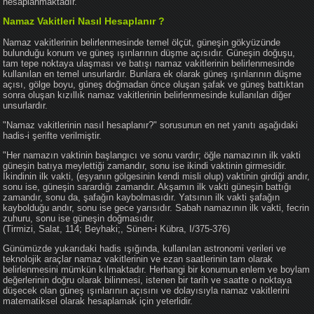
hesaplanmaktadır.
Namaz Vakitleri Nasıl Hesaplanır ?
Namaz vakitlerinin belirlenmesinde temel ölçüt, güneşin gökyüzünde
bulunduğu konum ve güneş ışınlarının düşme açısıdır. Güneşin doğuşu,
tam tepe noktaya ulaşması ve batışı namaz vakitlerinin belirlenmesinde
kullanılan en temel unsurlardır. Bunlara ek olarak güneş ışınlarının düşme
açısı, gölge boyu, güneş doğmadan önce oluşan şafak ve güneş battıktan
sonra oluşan kızıllık namaz vakitlerinin belirlenmesinde kullanılan diğer
unsurlardır.
"Namaz vakitlerinin nasıl hesaplanır?" sorusunun en net yanıtı aşağıdaki
hadis-i şerifte verilmiştir.
"Her namazın vaktinin başlangıcı ve sonu vardır; öğle namazının ilk vakti
güneşin batıya meylettiği zamandır, sonu ise ikindi vaktinin girmesidir.
İkindinin ilk vakti, (eşyanın gölgesinin kendi misli olup) vaktinin girdiği andır,
sonu ise, güneşin sarardığı zamandır. Akşamın ilk vakti güneşin battığı
zamandır, sonu da, şafağın kaybolmasıdır. Yatsının ilk vakti şafağın
kaybolduğu andır, sonu ise gece yarısıdır. Sabah namazının ilk vakti, fecrin
zuhuru, sonu ise güneşin doğmasıdır.
(Tirmizi, Salat, 114; Beyhaki;, Sünen-i Kübra, I/375-376)
Günümüzde yukarıdaki hadis ışığında, kullanılan astronomi verileri ve
teknolojik araçlar namaz vakitlerinin ve ezan saatlerinin tam olarak
belirlenmesini mümkün kılmaktadır. Herhangi bir konumun enlem ve boylam
değerlerinin doğru olarak bilinmesi, istenen bir tarih ve saatte o noktaya
düşecek olan güneş ışınlarının açısını ve dolayısıyla namaz vakitlerini
matematiksel olarak hesaplamak için yeterlidir.