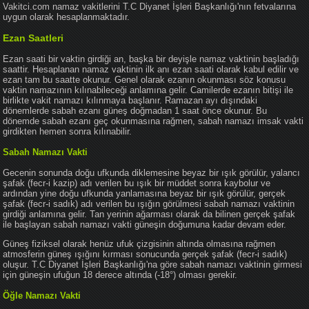
Vakitci.com namaz vakitlerini T.C Diyanet İşleri Başkanlığı'nın fetvalarına
uygun olarak hesaplanmaktadır.
Ezan Saatleri
Ezan saati bir vaktin girdiği an, başka bir deyişle namaz vaktinin başladığı
saattir. Hesaplanan namaz vaktinin ilk anı ezan saati olarak kabul edilir ve
ezan tam bu saatte okunur. Genel olarak ezanın okunması söz konusu
vaktin namazının kılınabileceği anlamına gelir. Camilerde ezanın bitişi ile
birlikte vakit namazı kılınmaya başlanır. Ramazan ayı dışındaki
dönemlerde sabah ezanı güneş doğmadan 1 saat önce okunur. Bu
dönemde sabah ezanı geç okunmasına rağmen, sabah namazı imsak vakti
girdikten hemen sonra kılınabilir.
Sabah Namazı Vakti
Gecenin sonunda doğu ufkunda diklemesine beyaz bir ışık görülür, yalancı
şafak (fecr-i kazip) adı verilen bu ışık bir müddet sonra kaybolur ve
ardından yine doğu ufkunda yanlamasına beyaz bir ışık görülür, gerçek
şafak (fecr-i sadık) adı verilen bu ışığın görülmesi sabah namazı vaktinin
girdiği anlamına gelir. Tan yerinin ağarması olarak da bilinen gerçek şafak
ile başlayan sabah namazı vakti güneşin doğumuna kadar devam eder.
Güneş fiziksel olarak henüz ufuk çizgisinin altında olmasına rağmen
atmosferin güneş ışığını kırması sonucunda gerçek şafak (fecr-i sadık)
oluşur. T.C Diyanet İşleri Başkanlığı'na göre sabah namazı vaktinin girmesi
için güneşin ufuğun 18 derece altında (-18°) olması gerekir.
Öğle Namazı Vakti