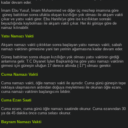
kadar devam eder.
İmam Ebu Yusuf, İmam Muhammed ve diğer üç mezhep imamına göre
güneş battıktan sonra ufukta oluşan kızıllığın yok olması ile akşam vakti
çıkar ve yatsı vakti girer. Ebu Hanife'ye göre ise kızıllıktan sonraki
beyazlığında kaybolması ile akşam vakti çıkar. Her iki görüşe göre de
namaz kılınabilir.
Yatsı Namazı Vakti
Akşam namazı vakti çıktıktan sonra başlayan yatsı namazı vakti, sabah
namazı vaktinin girmesine yani tan yerinin ağarmasına kadar devam eder.
Güneş battıktan sonra oluşan kızıllığın yok olması yatsı vaktinin girdiği
anlamına gelir. T.C Diyanet İşleri Başkanlığı'na göre yatsı namazı vaktinin
girmesi için güneşin ufuğun 17 derece altında (-17°) olması gerekir.
Cuma Namazı Vakti
Cuma namazı vakti, öğle namazı vakti ile aynıdır. Cuma günü güneşin tepe
noktaya ulaşmasının ardından doğuya meyletmesi ile okunan öğle ezanı,
cuma namazı vaktinin başlangıcını bildirir.
Cuma Ezan Saati
Cuma ezanı, cuma günü öğle namazı saatinde okunur. Cuma ezanından 30
ya da 45 dakika önce cuma selası okunur.
Bayram Namazı Vakti