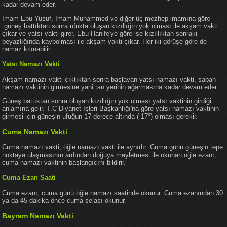
kadar devam eder.
İmam Ebu Yusuf, İmam Muhammed ve diğer üç mezhep imamına göre
güneş battıktan sonra ufukta oluşan kızıllığın yok olması ile akşam vakti
çıkar ve yatsı vakti girer. Ebu Hanife'ye göre ise kızıllıktan sonraki
beyazlığında kaybolması ile akşam vakti çıkar. Her iki görüşe göre de
namaz kılınabilir.
Yatsı Namazı Vakti
Akşam namazı vakti çıktıktan sonra başlayan yatsı namazı vakti, sabah
namazı vaktinin girmesine yani tan yerinin ağarmasına kadar devam eder.
Güneş battıktan sonra oluşan kızıllığın yok olması yatsı vaktinin girdiği
anlamına gelir. T.C Diyanet İşleri Başkanlığı'na göre yatsı namazı vaktinin
girmesi için güneşin ufuğun 17 derece altında (-17°) olması gerekir.
Cuma Namazı Vakti
Cuma namazı vakti, öğle namazı vakti ile aynıdır. Cuma günü güneşin tepe
noktaya ulaşmasının ardından doğuya meyletmesi ile okunan öğle ezanı,
cuma namazı vaktinin başlangıcını bildirir.
Cuma Ezan Saati
Cuma ezanı, cuma günü öğle namazı saatinde okunur. Cuma ezanından 30
ya da 45 dakika önce cuma selası okunur.
Bayram Namazı Vakti