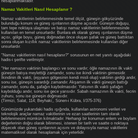
hesaplanmaktadır.
Namaz Vakitleri Nasıl Hesaplanır ?
Namaz vakitlerinin belirlenmesinde temel ölçüt, güneşin gökyüzünde
bulunduğu konum ve güneş ışınlarının düşme açısıdır. Güneşin doğuşu,
tam tepe noktaya ulaşması ve batışı namaz vakitlerinin belirlenmesinde
kullanılan en temel unsurlardır. Bunlara ek olarak güneş ışınlarının düşme
açısı, gölge boyu, güneş doğmadan önce oluşan şafak ve güneş battıktan
sonra oluşan kızıllık namaz vakitlerinin belirlenmesinde kullanılan diğer
unsurlardır.
"Namaz vakitlerinin nasıl hesaplanır?" sorusunun en net yanıtı aşağıdaki
hadis-i şerifte verilmiştir.
"Her namazın vaktinin başlangıcı ve sonu vardır; öğle namazının ilk vakti
güneşin batıya meylettiği zamandır, sonu ise ikindi vaktinin girmesidir.
İkindinin ilk vakti, (eşyanın gölgesinin kendi misli olup) vaktinin girdiği andır,
sonu ise, güneşin sarardığı zamandır. Akşamın ilk vakti güneşin battığı
zamandır, sonu da, şafağın kaybolmasıdır. Yatsının ilk vakti şafağın
kaybolduğu andır, sonu ise gece yarısıdır. Sabah namazının ilk vakti, fecrin
zuhuru, sonu ise güneşin doğmasıdır.
(Tirmizi, Salat, 114; Beyhaki;, Sünen-i Kübra, I/375-376)
Günümüzde yukarıdaki hadis ışığında, kullanılan astronomi verileri ve
teknolojik araçlar namaz vakitlerinin ve ezan saatlerinin tam olarak
belirlenmesini mümkün kılmaktadır. Herhangi bir konumun enlem ve boylam
değerlerinin doğru olarak bilinmesi, istenen bir tarih ve saatte o noktaya
düşecek olan güneş ışınlarının açısını ve dolayısıyla namaz vakitlerini
matematiksel olarak hesaplamak için yeterlidir.