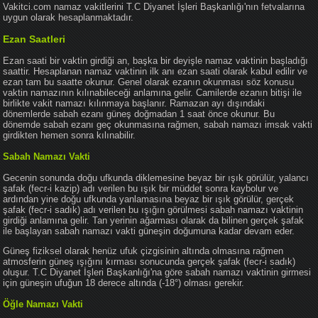
Vakitci.com namaz vakitlerini T.C Diyanet İşleri Başkanlığı'nın fetvalarına
uygun olarak hesaplanmaktadır.
Ezan Saatleri
Ezan saati bir vaktin girdiği an, başka bir deyişle namaz vaktinin başladığı
saattir. Hesaplanan namaz vaktinin ilk anı ezan saati olarak kabul edilir ve
ezan tam bu saatte okunur. Genel olarak ezanın okunması söz konusu
vaktin namazının kılınabileceği anlamına gelir. Camilerde ezanın bitişi ile
birlikte vakit namazı kılınmaya başlanır. Ramazan ayı dışındaki
dönemlerde sabah ezanı güneş doğmadan 1 saat önce okunur. Bu
dönemde sabah ezanı geç okunmasına rağmen, sabah namazı imsak vakti
girdikten hemen sonra kılınabilir.
Sabah Namazı Vakti
Gecenin sonunda doğu ufkunda diklemesine beyaz bir ışık görülür, yalancı
şafak (fecr-i kazip) adı verilen bu ışık bir müddet sonra kaybolur ve
ardından yine doğu ufkunda yanlamasına beyaz bir ışık görülür, gerçek
şafak (fecr-i sadık) adı verilen bu ışığın görülmesi sabah namazı vaktinin
girdiği anlamına gelir. Tan yerinin ağarması olarak da bilinen gerçek şafak
ile başlayan sabah namazı vakti güneşin doğumuna kadar devam eder.
Güneş fiziksel olarak henüz ufuk çizgisinin altında olmasına rağmen
atmosferin güneş ışığını kırması sonucunda gerçek şafak (fecr-i sadık)
oluşur. T.C Diyanet İşleri Başkanlığı'na göre sabah namazı vaktinin girmesi
için güneşin ufuğun 18 derece altında (-18°) olması gerekir.
Öğle Namazı Vakti