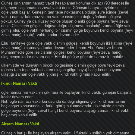
Güneş ışınlarının namaz vakti hesaplanan konuma dik açı (90 derece) ile
düşmeye başlamasına zeval vakti denir. Güneşin batıya meyletmesi ile
öğle vakti başlar. Güneşin tam tepe noktasında olduğu süre içinde (zeval
vakti) namaz kılınmaz ve bu vakitte cisimlerin doğu yönünde gölgesi
yoktur. Güney ya da Kuzey yönde oluşan o anki gölge boyuna fey-i zeval
denir. Cisimlerin gölgesi doğuya doğru düşmeye başladığı zaman öğle vakti
girmiş olur. öğle vakti herhangi bir cismin gölge boyunun kendi boyuna (fey-i
zeval hariç) ulaştığı vakte kadar devam eder.
Ebu Hanife'ye göre öğle vakti cismin gölgesi kendi boyunun iki katına (fey-i
zeval hariç) ulaşıncaya kadar devam eder. İmam Ebu Yusuf ve İmam
Muhammed'e göre ise cismin gölgesi kendi boyuna (fey-i zeval hariç)
ulaşıncaya kadar devam eder. Her iki görüşe göre de namaz kılınabilir.
ülkemizde ve dünyanın birçok bölgesinde cismin gölge boyu fey-i zeval
(güneş tam tepe noktada iken oluşan gölge boyu) hariç kendi boyuna
ulaştığı zaman öğle vakti çıkmış ikindi vakti girmiş kabul edilir.
İkindi Namazı Vakti
öğle namazının vaktinin çıkması ile başlayan ikindi vakti, güneşin batışına
kadar devam eder.
Not: öğle namazı vakti konusunda da değindiğimiz gibi ikindi namazının
başlangıcı konusunda iki farklı görüş bulunmaktadır. ülkemizde cismin
gölge boyunun (fey-i zeval hariç) kendi boyuna ulaştığı zaman ikindi vakti
başlamış kabul edilir.
Akşam Namazı Vakti
Güneşin batışı ile başlayan akşam vakti. Ufuktaki kızıllığın yok olmasına