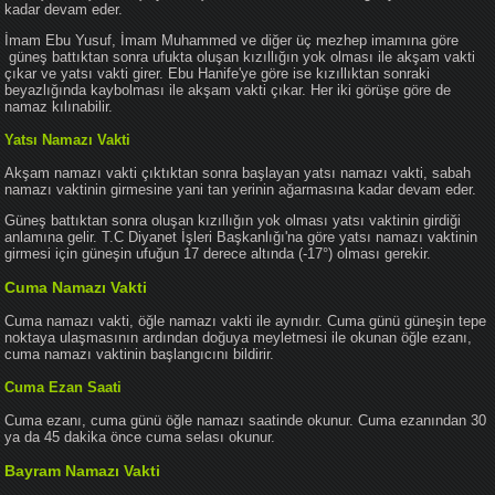
kadar devam eder.
İmam Ebu Yusuf, İmam Muhammed ve diğer üç mezhep imamına göre
güneş battıktan sonra ufukta oluşan kızıllığın yok olması ile akşam vakti
çıkar ve yatsı vakti girer. Ebu Hanife'ye göre ise kızıllıktan sonraki
beyazlığında kaybolması ile akşam vakti çıkar. Her iki görüşe göre de
namaz kılınabilir.
Yatsı Namazı Vakti
Akşam namazı vakti çıktıktan sonra başlayan yatsı namazı vakti, sabah
namazı vaktinin girmesine yani tan yerinin ağarmasına kadar devam eder.
Güneş battıktan sonra oluşan kızıllığın yok olması yatsı vaktinin girdiği
anlamına gelir. T.C Diyanet İşleri Başkanlığı'na göre yatsı namazı vaktinin
girmesi için güneşin ufuğun 17 derece altında (-17°) olması gerekir.
Cuma Namazı Vakti
Cuma namazı vakti, öğle namazı vakti ile aynıdır. Cuma günü güneşin tepe
noktaya ulaşmasının ardından doğuya meyletmesi ile okunan öğle ezanı,
cuma namazı vaktinin başlangıcını bildirir.
Cuma Ezan Saati
Cuma ezanı, cuma günü öğle namazı saatinde okunur. Cuma ezanından 30
ya da 45 dakika önce cuma selası okunur.
Bayram Namazı Vakti