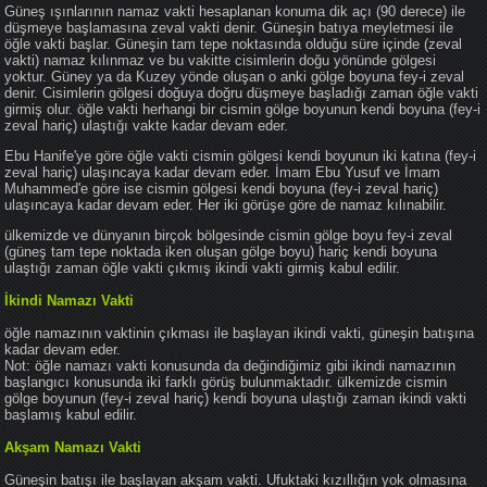
Güneş ışınlarının namaz vakti hesaplanan konuma dik açı (90 derece) ile
düşmeye başlamasına zeval vakti denir. Güneşin batıya meyletmesi ile
öğle vakti başlar. Güneşin tam tepe noktasında olduğu süre içinde (zeval
vakti) namaz kılınmaz ve bu vakitte cisimlerin doğu yönünde gölgesi
yoktur. Güney ya da Kuzey yönde oluşan o anki gölge boyuna fey-i zeval
denir. Cisimlerin gölgesi doğuya doğru düşmeye başladığı zaman öğle vakti
girmiş olur. öğle vakti herhangi bir cismin gölge boyunun kendi boyuna (fey-i
zeval hariç) ulaştığı vakte kadar devam eder.
Ebu Hanife'ye göre öğle vakti cismin gölgesi kendi boyunun iki katına (fey-i
zeval hariç) ulaşıncaya kadar devam eder. İmam Ebu Yusuf ve İmam
Muhammed'e göre ise cismin gölgesi kendi boyuna (fey-i zeval hariç)
ulaşıncaya kadar devam eder. Her iki görüşe göre de namaz kılınabilir.
ülkemizde ve dünyanın birçok bölgesinde cismin gölge boyu fey-i zeval
(güneş tam tepe noktada iken oluşan gölge boyu) hariç kendi boyuna
ulaştığı zaman öğle vakti çıkmış ikindi vakti girmiş kabul edilir.
İkindi Namazı Vakti
öğle namazının vaktinin çıkması ile başlayan ikindi vakti, güneşin batışına
kadar devam eder.
Not: öğle namazı vakti konusunda da değindiğimiz gibi ikindi namazının
başlangıcı konusunda iki farklı görüş bulunmaktadır. ülkemizde cismin
gölge boyunun (fey-i zeval hariç) kendi boyuna ulaştığı zaman ikindi vakti
başlamış kabul edilir.
Akşam Namazı Vakti
Güneşin batışı ile başlayan akşam vakti. Ufuktaki kızıllığın yok olmasına