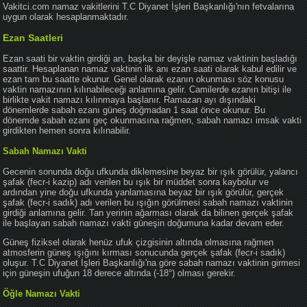
Vakitci.com namaz vakitlerini T.C Diyanet İşleri Başkanlığı'nın fetvalarına
uygun olarak hesaplanmaktadır.
Ezan Saatleri
Ezan saati bir vaktin girdiği an, başka bir deyişle namaz vaktinin başladığı
saattir. Hesaplanan namaz vaktinin ilk anı ezan saati olarak kabul edilir ve
ezan tam bu saatte okunur. Genel olarak ezanın okunması söz konusu
vaktin namazının kılınabileceği anlamına gelir. Camilerde ezanın bitişi ile
birlikte vakit namazı kılınmaya başlanır. Ramazan ayı dışındaki
dönemlerde sabah ezanı güneş doğmadan 1 saat önce okunur. Bu
dönemde sabah ezanı geç okunmasına rağmen, sabah namazı imsak vakti
girdikten hemen sonra kılınabilir.
Sabah Namazı Vakti
Gecenin sonunda doğu ufkunda diklemesine beyaz bir ışık görülür, yalancı
şafak (fecr-i kazip) adı verilen bu ışık bir müddet sonra kaybolur ve
ardından yine doğu ufkunda yanlamasına beyaz bir ışık görülür, gerçek
şafak (fecr-i sadık) adı verilen bu ışığın görülmesi sabah namazı vaktinin
girdiği anlamına gelir. Tan yerinin ağarması olarak da bilinen gerçek şafak
ile başlayan sabah namazı vakti güneşin doğumuna kadar devam eder.
Güneş fiziksel olarak henüz ufuk çizgisinin altında olmasına rağmen
atmosferin güneş ışığını kırması sonucunda gerçek şafak (fecr-i sadık)
oluşur. T.C Diyanet İşleri Başkanlığı'na göre sabah namazı vaktinin girmesi
için güneşin ufuğun 18 derece altında (-18°) olması gerekir.
Öğle Namazı Vakti