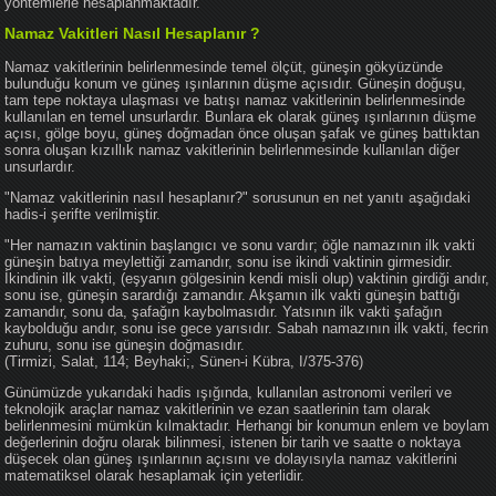
yöntemlerle hesaplanmaktadır.
Namaz Vakitleri Nasıl Hesaplanır ?
Namaz vakitlerinin belirlenmesinde temel ölçüt, güneşin gökyüzünde
bulunduğu konum ve güneş ışınlarının düşme açısıdır. Güneşin doğuşu,
tam tepe noktaya ulaşması ve batışı namaz vakitlerinin belirlenmesinde
kullanılan en temel unsurlardır. Bunlara ek olarak güneş ışınlarının düşme
açısı, gölge boyu, güneş doğmadan önce oluşan şafak ve güneş battıktan
sonra oluşan kızıllık namaz vakitlerinin belirlenmesinde kullanılan diğer
unsurlardır.
"Namaz vakitlerinin nasıl hesaplanır?" sorusunun en net yanıtı aşağıdaki
hadis-i şerifte verilmiştir.
"Her namazın vaktinin başlangıcı ve sonu vardır; öğle namazının ilk vakti
güneşin batıya meylettiği zamandır, sonu ise ikindi vaktinin girmesidir.
İkindinin ilk vakti, (eşyanın gölgesinin kendi misli olup) vaktinin girdiği andır,
sonu ise, güneşin sarardığı zamandır. Akşamın ilk vakti güneşin battığı
zamandır, sonu da, şafağın kaybolmasıdır. Yatsının ilk vakti şafağın
kaybolduğu andır, sonu ise gece yarısıdır. Sabah namazının ilk vakti, fecrin
zuhuru, sonu ise güneşin doğmasıdır.
(Tirmizi, Salat, 114; Beyhaki;, Sünen-i Kübra, I/375-376)
Günümüzde yukarıdaki hadis ışığında, kullanılan astronomi verileri ve
teknolojik araçlar namaz vakitlerinin ve ezan saatlerinin tam olarak
belirlenmesini mümkün kılmaktadır. Herhangi bir konumun enlem ve boylam
değerlerinin doğru olarak bilinmesi, istenen bir tarih ve saatte o noktaya
düşecek olan güneş ışınlarının açısını ve dolayısıyla namaz vakitlerini
matematiksel olarak hesaplamak için yeterlidir.