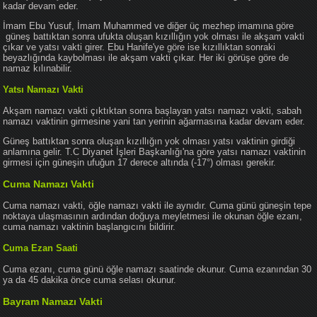
kadar devam eder.
İmam Ebu Yusuf, İmam Muhammed ve diğer üç mezhep imamına göre
güneş battıktan sonra ufukta oluşan kızıllığın yok olması ile akşam vakti
çıkar ve yatsı vakti girer. Ebu Hanife'ye göre ise kızıllıktan sonraki
beyazlığında kaybolması ile akşam vakti çıkar. Her iki görüşe göre de
namaz kılınabilir.
Yatsı Namazı Vakti
Akşam namazı vakti çıktıktan sonra başlayan yatsı namazı vakti, sabah
namazı vaktinin girmesine yani tan yerinin ağarmasına kadar devam eder.
Güneş battıktan sonra oluşan kızıllığın yok olması yatsı vaktinin girdiği
anlamına gelir. T.C Diyanet İşleri Başkanlığı'na göre yatsı namazı vaktinin
girmesi için güneşin ufuğun 17 derece altında (-17°) olması gerekir.
Cuma Namazı Vakti
Cuma namazı vakti, öğle namazı vakti ile aynıdır. Cuma günü güneşin tepe
noktaya ulaşmasının ardından doğuya meyletmesi ile okunan öğle ezanı,
cuma namazı vaktinin başlangıcını bildirir.
Cuma Ezan Saati
Cuma ezanı, cuma günü öğle namazı saatinde okunur. Cuma ezanından 30
ya da 45 dakika önce cuma selası okunur.
Bayram Namazı Vakti