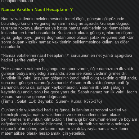
hesaplanmaktadır.
Namaz Vakitleri Nasıl Hesaplanır ?
Namaz vakitlerinin belirlenmesinde temel ölçüt, güneşin gökyüzünde
bulunduğu konum ve güneş ışınlarının düşme açısıdır. Güneşin doğuşu,
tam tepe noktaya ulaşması ve batışı namaz vakitlerinin belirlenmesinde
kullanılan en temel unsurlardır. Bunlara ek olarak güneş ışınlarının düşme
açısı, gölge boyu, güneş doğmadan önce oluşan şafak ve güneş battıktan
sonra oluşan kızıllık namaz vakitlerinin belirlenmesinde kullanılan diğer
unsurlardır.
"Namaz vakitlerinin nasıl hesaplanır?" sorusunun en net yanıtı aşağıdaki
hadis-i şerifte verilmiştir.
"Her namazın vaktinin başlangıcı ve sonu vardır; öğle namazının ilk vakti
güneşin batıya meylettiği zamandır, sonu ise ikindi vaktinin girmesidir.
İkindinin ilk vakti, (eşyanın gölgesinin kendi misli olup) vaktinin girdiği andır,
sonu ise, güneşin sarardığı zamandır. Akşamın ilk vakti güneşin battığı
zamandır, sonu da, şafağın kaybolmasıdır. Yatsının ilk vakti şafağın
kaybolduğu andır, sonu ise gece yarısıdır. Sabah namazının ilk vakti, fecrin
zuhuru, sonu ise güneşin doğmasıdır.
(Tirmizi, Salat, 114; Beyhaki;, Sünen-i Kübra, I/375-376)
Günümüzde yukarıdaki hadis ışığında, kullanılan astronomi verileri ve
teknolojik araçlar namaz vakitlerinin ve ezan saatlerinin tam olarak
belirlenmesini mümkün kılmaktadır. Herhangi bir konumun enlem ve boylam
değerlerinin doğru olarak bilinmesi, istenen bir tarih ve saatte o noktaya
düşecek olan güneş ışınlarının açısını ve dolayısıyla namaz vakitlerini
matematiksel olarak hesaplamak için yeterlidir.