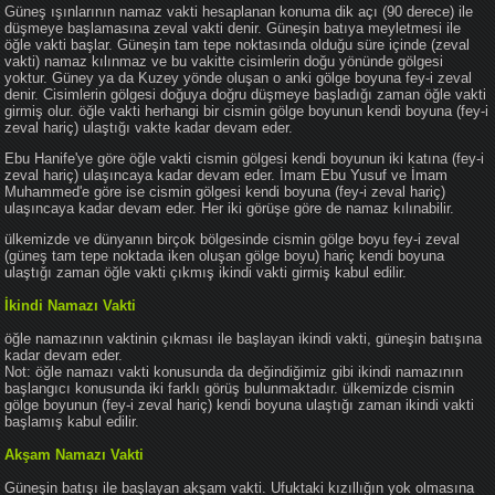
Güneş ışınlarının namaz vakti hesaplanan konuma dik açı (90 derece) ile
düşmeye başlamasına zeval vakti denir. Güneşin batıya meyletmesi ile
öğle vakti başlar. Güneşin tam tepe noktasında olduğu süre içinde (zeval
vakti) namaz kılınmaz ve bu vakitte cisimlerin doğu yönünde gölgesi
yoktur. Güney ya da Kuzey yönde oluşan o anki gölge boyuna fey-i zeval
denir. Cisimlerin gölgesi doğuya doğru düşmeye başladığı zaman öğle vakti
girmiş olur. öğle vakti herhangi bir cismin gölge boyunun kendi boyuna (fey-i
zeval hariç) ulaştığı vakte kadar devam eder.
Ebu Hanife'ye göre öğle vakti cismin gölgesi kendi boyunun iki katına (fey-i
zeval hariç) ulaşıncaya kadar devam eder. İmam Ebu Yusuf ve İmam
Muhammed'e göre ise cismin gölgesi kendi boyuna (fey-i zeval hariç)
ulaşıncaya kadar devam eder. Her iki görüşe göre de namaz kılınabilir.
ülkemizde ve dünyanın birçok bölgesinde cismin gölge boyu fey-i zeval
(güneş tam tepe noktada iken oluşan gölge boyu) hariç kendi boyuna
ulaştığı zaman öğle vakti çıkmış ikindi vakti girmiş kabul edilir.
İkindi Namazı Vakti
öğle namazının vaktinin çıkması ile başlayan ikindi vakti, güneşin batışına
kadar devam eder.
Not: öğle namazı vakti konusunda da değindiğimiz gibi ikindi namazının
başlangıcı konusunda iki farklı görüş bulunmaktadır. ülkemizde cismin
gölge boyunun (fey-i zeval hariç) kendi boyuna ulaştığı zaman ikindi vakti
başlamış kabul edilir.
Akşam Namazı Vakti
Güneşin batışı ile başlayan akşam vakti. Ufuktaki kızıllığın yok olmasına