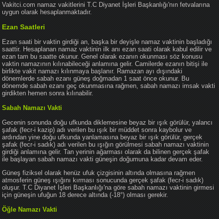
Vakitci.com namaz vakitlerini T.C Diyanet İşleri Başkanlığı'nın fetvalarına
uygun olarak hesaplanmaktadır.
Ezan Saatleri
Ezan saati bir vaktin girdiği an, başka bir deyişle namaz vaktinin başladığı
saattir. Hesaplanan namaz vaktinin ilk anı ezan saati olarak kabul edilir ve
ezan tam bu saatte okunur. Genel olarak ezanın okunması söz konusu
vaktin namazının kılınabileceği anlamına gelir. Camilerde ezanın bitişi ile
birlikte vakit namazı kılınmaya başlanır. Ramazan ayı dışındaki
dönemlerde sabah ezanı güneş doğmadan 1 saat önce okunur. Bu
dönemde sabah ezanı geç okunmasına rağmen, sabah namazı imsak vakti
girdikten hemen sonra kılınabilir.
Sabah Namazı Vakti
Gecenin sonunda doğu ufkunda diklemesine beyaz bir ışık görülür, yalancı
şafak (fecr-i kazip) adı verilen bu ışık bir müddet sonra kaybolur ve
ardından yine doğu ufkunda yanlamasına beyaz bir ışık görülür, gerçek
şafak (fecr-i sadık) adı verilen bu ışığın görülmesi sabah namazı vaktinin
girdiği anlamına gelir. Tan yerinin ağarması olarak da bilinen gerçek şafak
ile başlayan sabah namazı vakti güneşin doğumuna kadar devam eder.
Güneş fiziksel olarak henüz ufuk çizgisinin altında olmasına rağmen
atmosferin güneş ışığını kırması sonucunda gerçek şafak (fecr-i sadık)
oluşur. T.C Diyanet İşleri Başkanlığı'na göre sabah namazı vaktinin girmesi
için güneşin ufuğun 18 derece altında (-18°) olması gerekir.
Öğle Namazı Vakti