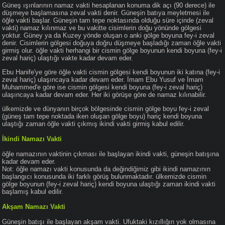
Güneş ışınlarının namaz vakti hesaplanan konuma dik açı (90 derece) ile
düşmeye başlamasına zeval vakti denir. Güneşin batıya meyletmesi ile
öğle vakti başlar. Güneşin tam tepe noktasında olduğu süre içinde (zeval
vakti) namaz kılınmaz ve bu vakitte cisimlerin doğu yönünde gölgesi
yoktur. Güney ya da Kuzey yönde oluşan o anki gölge boyuna fey-i zeval
denir. Cisimlerin gölgesi doğuya doğru düşmeye başladığı zaman öğle vakti
girmiş olur. öğle vakti herhangi bir cismin gölge boyunun kendi boyuna (fey-i
zeval hariç) ulaştığı vakte kadar devam eder.
Ebu Hanife'ye göre öğle vakti cismin gölgesi kendi boyunun iki katına (fey-i
zeval hariç) ulaşıncaya kadar devam eder. İmam Ebu Yusuf ve İmam
Muhammed'e göre ise cismin gölgesi kendi boyuna (fey-i zeval hariç)
ulaşıncaya kadar devam eder. Her iki görüşe göre de namaz kılınabilir.
ülkemizde ve dünyanın birçok bölgesinde cismin gölge boyu fey-i zeval
(güneş tam tepe noktada iken oluşan gölge boyu) hariç kendi boyuna
ulaştığı zaman öğle vakti çıkmış ikindi vakti girmiş kabul edilir.
İkindi Namazı Vakti
öğle namazının vaktinin çıkması ile başlayan ikindi vakti, güneşin batışına
kadar devam eder.
Not: öğle namazı vakti konusunda da değindiğimiz gibi ikindi namazının
başlangıcı konusunda iki farklı görüş bulunmaktadır. ülkemizde cismin
gölge boyunun (fey-i zeval hariç) kendi boyuna ulaştığı zaman ikindi vakti
başlamış kabul edilir.
Akşam Namazı Vakti
Güneşin batışı ile başlayan akşam vakti. Ufuktaki kızıllığın yok olmasına