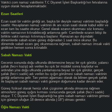
Vakitci.com namaz vakitlerini T.C Diyanet İşleri Başkanlığı'nın fetvalarına
uygun olarak hesaplanmaktadır.
Ezan Saatleri
Ezan saati bir vaktin girdiği an, başka bir deyişle namaz vaktinin başladığı
saattir. Hesaplanan namaz vaktinin ilk anı ezan saati olarak kabul edilir ve
ezan tam bu saatte okunur. Genel olarak ezanın okunması söz konusu
vaktin namazının kılınabileceği anlamına gelir. Camilerde ezanın bitişi ile
birlikte vakit namazı kılınmaya başlanır. Ramazan ayı dışındaki
dönemlerde sabah ezanı güneş doğmadan 1 saat önce okunur. Bu
dönemde sabah ezanı geç okunmasına rağmen, sabah namazı imsak vakti
girdikten hemen sonra kılınabilir.
Sabah Namazı Vakti
Gecenin sonunda doğu ufkunda diklemesine beyaz bir ışık görülür, yalancı
şafak (fecr-i kazip) adı verilen bu ışık bir müddet sonra kaybolur ve
ardından yine doğu ufkunda yanlamasına beyaz bir ışık görülür, gerçek
şafak (fecr-i sadık) adı verilen bu ışığın görülmesi sabah namazı vaktinin
girdiği anlamına gelir. Tan yerinin ağarması olarak da bilinen gerçek şafak
ile başlayan sabah namazı vakti güneşin doğumuna kadar devam eder.
Güneş fiziksel olarak henüz ufuk çizgisinin altında olmasına rağmen
atmosferin güneş ışığını kırması sonucunda gerçek şafak (fecr-i sadık)
oluşur. T.C Diyanet İşleri Başkanlığı'na göre sabah namazı vaktinin girmesi
için güneşin ufuğun 18 derece altında (-18°) olması gerekir.
Öğle Namazı Vakti