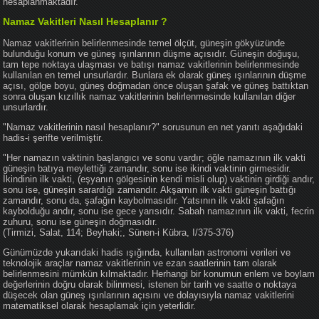
hesaplanmaktadır.
Namaz Vakitleri Nasıl Hesaplanır ?
Namaz vakitlerinin belirlenmesinde temel ölçüt, güneşin gökyüzünde
bulunduğu konum ve güneş ışınlarının düşme açısıdır. Güneşin doğuşu,
tam tepe noktaya ulaşması ve batışı namaz vakitlerinin belirlenmesinde
kullanılan en temel unsurlardır. Bunlara ek olarak güneş ışınlarının düşme
açısı, gölge boyu, güneş doğmadan önce oluşan şafak ve güneş battıktan
sonra oluşan kızıllık namaz vakitlerinin belirlenmesinde kullanılan diğer
unsurlardır.
"Namaz vakitlerinin nasıl hesaplanır?" sorusunun en net yanıtı aşağıdaki
hadis-i şerifte verilmiştir.
"Her namazın vaktinin başlangıcı ve sonu vardır; öğle namazının ilk vakti
güneşin batıya meylettiği zamandır, sonu ise ikindi vaktinin girmesidir.
İkindinin ilk vakti, (eşyanın gölgesinin kendi misli olup) vaktinin girdiği andır,
sonu ise, güneşin sarardığı zamandır. Akşamın ilk vakti güneşin battığı
zamandır, sonu da, şafağın kaybolmasıdır. Yatsının ilk vakti şafağın
kaybolduğu andır, sonu ise gece yarısıdır. Sabah namazının ilk vakti, fecrin
zuhuru, sonu ise güneşin doğmasıdır.
(Tirmizi, Salat, 114; Beyhaki;, Sünen-i Kübra, I/375-376)
Günümüzde yukarıdaki hadis ışığında, kullanılan astronomi verileri ve
teknolojik araçlar namaz vakitlerinin ve ezan saatlerinin tam olarak
belirlenmesini mümkün kılmaktadır. Herhangi bir konumun enlem ve boylam
değerlerinin doğru olarak bilinmesi, istenen bir tarih ve saatte o noktaya
düşecek olan güneş ışınlarının açısını ve dolayısıyla namaz vakitlerini
matematiksel olarak hesaplamak için yeterlidir.