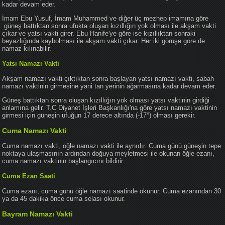
kadar devam eder.
İmam Ebu Yusuf, İmam Muhammed ve diğer üç mezhep imamına göre
güneş battıktan sonra ufukta oluşan kızıllığın yok olması ile akşam vakti
çıkar ve yatsı vakti girer. Ebu Hanife'ye göre ise kızıllıktan sonraki
beyazlığında kaybolması ile akşam vakti çıkar. Her iki görüşe göre de
namaz kılınabilir.
Yatsı Namazı Vakti
Akşam namazı vakti çıktıktan sonra başlayan yatsı namazı vakti, sabah
namazı vaktinin girmesine yani tan yerinin ağarmasına kadar devam eder.
Güneş battıktan sonra oluşan kızıllığın yok olması yatsı vaktinin girdiği
anlamına gelir. T.C Diyanet İşleri Başkanlığı'na göre yatsı namazı vaktinin
girmesi için güneşin ufuğun 17 derece altında (-17°) olması gerekir.
Cuma Namazı Vakti
Cuma namazı vakti, öğle namazı vakti ile aynıdır. Cuma günü güneşin tepe
noktaya ulaşmasının ardından doğuya meyletmesi ile okunan öğle ezanı,
cuma namazı vaktinin başlangıcını bildirir.
Cuma Ezan Saati
Cuma ezanı, cuma günü öğle namazı saatinde okunur. Cuma ezanından 30
ya da 45 dakika önce cuma selası okunur.
Bayram Namazı Vakti