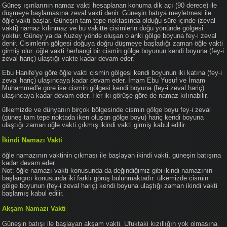
Güneş ışınlarının namaz vakti hesaplanan konuma dik açı (90 derece) ile
düşmeye başlamasına zeval vakti denir. Güneşin batıya meyletmesi ile
öğle vakti başlar. Güneşin tam tepe noktasında olduğu süre içinde (zeval
vakti) namaz kılınmaz ve bu vakitte cisimlerin doğu yönünde gölgesi
yoktur. Güney ya da Kuzey yönde oluşan o anki gölge boyuna fey-i zeval
denir. Cisimlerin gölgesi doğuya doğru düşmeye başladığı zaman öğle vakti
girmiş olur. öğle vakti herhangi bir cismin gölge boyunun kendi boyuna (fey-i
zeval hariç) ulaştığı vakte kadar devam eder.
Ebu Hanife'ye göre öğle vakti cismin gölgesi kendi boyunun iki katına (fey-i
zeval hariç) ulaşıncaya kadar devam eder. İmam Ebu Yusuf ve İmam
Muhammed'e göre ise cismin gölgesi kendi boyuna (fey-i zeval hariç)
ulaşıncaya kadar devam eder. Her iki görüşe göre de namaz kılınabilir.
ülkemizde ve dünyanın birçok bölgesinde cismin gölge boyu fey-i zeval
(güneş tam tepe noktada iken oluşan gölge boyu) hariç kendi boyuna
ulaştığı zaman öğle vakti çıkmış ikindi vakti girmiş kabul edilir.
İkindi Namazı Vakti
öğle namazının vaktinin çıkması ile başlayan ikindi vakti, güneşin batışına
kadar devam eder.
Not: öğle namazı vakti konusunda da değindiğimiz gibi ikindi namazının
başlangıcı konusunda iki farklı görüş bulunmaktadır. ülkemizde cismin
gölge boyunun (fey-i zeval hariç) kendi boyuna ulaştığı zaman ikindi vakti
başlamış kabul edilir.
Akşam Namazı Vakti
Güneşin batışı ile başlayan akşam vakti. Ufuktaki kızıllığın yok olmasına