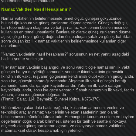
yöntemlerle hesaplanmaktadır.
Namaz Vakitleri Nasıl Hesaplanır ?
Namaz vakitlerinin belirlenmesinde temel ölçüt, güneşin gökyüzünde
bulunduğu konum ve güneş ışınlarının düşme açısıdır. Güneşin doğuşu,
tam tepe noktaya ulaşması ve batışı namaz vakitlerinin belirlenmesinde
kullanılan en temel unsurlardır. Bunlara ek olarak güneş ışınlarının düşme
açısı, gölge boyu, güneş doğmadan önce oluşan şafak ve güneş battıktan
sonra oluşan kızıllık namaz vakitlerinin belirlenmesinde kullanılan diğer
unsurlardır.
"Namaz vakitlerinin nasıl hesaplanır?" sorusunun en net yanıtı aşağıdaki
hadis-i şerifte verilmiştir.
"Her namazın vaktinin başlangıcı ve sonu vardır; öğle namazının ilk vakti
güneşin batıya meylettiği zamandır, sonu ise ikindi vaktinin girmesidir.
İkindinin ilk vakti, (eşyanın gölgesinin kendi misli olup) vaktinin girdiği andır,
sonu ise, güneşin sarardığı zamandır. Akşamın ilk vakti güneşin battığı
zamandır, sonu da, şafağın kaybolmasıdır. Yatsının ilk vakti şafağın
kaybolduğu andır, sonu ise gece yarısıdır. Sabah namazının ilk vakti, fecrin
zuhuru, sonu ise güneşin doğmasıdır.
(Tirmizi, Salat, 114; Beyhaki;, Sünen-i Kübra, I/375-376)
Günümüzde yukarıdaki hadis ışığında, kullanılan astronomi verileri ve
teknolojik araçlar namaz vakitlerinin ve ezan saatlerinin tam olarak
belirlenmesini mümkün kılmaktadır. Herhangi bir konumun enlem ve boylam
değerlerinin doğru olarak bilinmesi, istenen bir tarih ve saatte o noktaya
düşecek olan güneş ışınlarının açısını ve dolayısıyla namaz vakitlerini
matematiksel olarak hesaplamak için yeterlidir.