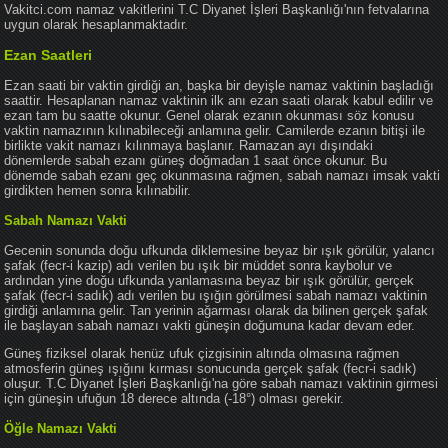
Vakitci.com namaz vakitlerini T.C Diyanet İşleri Başkanlığı'nın fetvalarına
uygun olarak hesaplanmaktadır.
Ezan Saatleri
Ezan saati bir vaktin girdiği an, başka bir deyişle namaz vaktinin başladığı
saattir. Hesaplanan namaz vaktinin ilk anı ezan saati olarak kabul edilir ve
ezan tam bu saatte okunur. Genel olarak ezanın okunması söz konusu
vaktin namazının kılınabileceği anlamına gelir. Camilerde ezanın bitişi ile
birlikte vakit namazı kılınmaya başlanır. Ramazan ayı dışındaki
dönemlerde sabah ezanı güneş doğmadan 1 saat önce okunur. Bu
dönemde sabah ezanı geç okunmasına rağmen, sabah namazı imsak vakti
girdikten hemen sonra kılınabilir.
Sabah Namazı Vakti
Gecenin sonunda doğu ufkunda diklemesine beyaz bir ışık görülür, yalancı
şafak (fecr-i kazip) adı verilen bu ışık bir müddet sonra kaybolur ve
ardından yine doğu ufkunda yanlamasına beyaz bir ışık görülür, gerçek
şafak (fecr-i sadık) adı verilen bu ışığın görülmesi sabah namazı vaktinin
girdiği anlamına gelir. Tan yerinin ağarması olarak da bilinen gerçek şafak
ile başlayan sabah namazı vakti güneşin doğumuna kadar devam eder.
Güneş fiziksel olarak henüz ufuk çizgisinin altında olmasına rağmen
atmosferin güneş ışığını kırması sonucunda gerçek şafak (fecr-i sadık)
oluşur. T.C Diyanet İşleri Başkanlığı'na göre sabah namazı vaktinin girmesi
için güneşin ufuğun 18 derece altında (-18°) olması gerekir.
Öğle Namazı Vakti