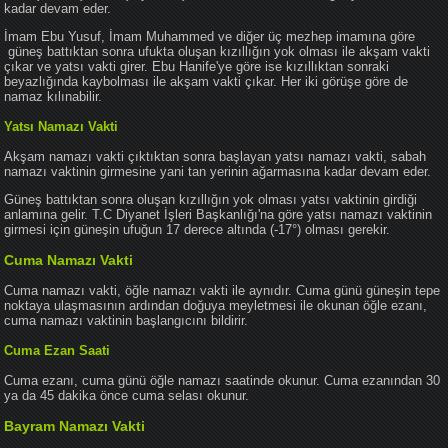
kadar devam eder.
İmam Ebu Yusuf, İmam Muhammed ve diğer üç mezhep imamına göre
güneş battıktan sonra ufukta oluşan kızıllığın yok olması ile akşam vakti
çıkar ve yatsı vakti girer. Ebu Hanife'ye göre ise kızıllıktan sonraki
beyazlığında kaybolması ile akşam vakti çıkar. Her iki görüşe göre de
namaz kılınabilir.
Yatsı Namazı Vakti
Akşam namazı vakti çıktıktan sonra başlayan yatsı namazı vakti, sabah
namazı vaktinin girmesine yani tan yerinin ağarmasına kadar devam eder.
Güneş battıktan sonra oluşan kızıllığın yok olması yatsı vaktinin girdiği
anlamına gelir. T.C Diyanet İşleri Başkanlığı'na göre yatsı namazı vaktinin
girmesi için güneşin ufuğun 17 derece altında (-17°) olması gerekir.
Cuma Namazı Vakti
Cuma namazı vakti, öğle namazı vakti ile aynıdır. Cuma günü güneşin tepe
noktaya ulaşmasının ardından doğuya meyletmesi ile okunan öğle ezanı,
cuma namazı vaktinin başlangıcını bildirir.
Cuma Ezan Saati
Cuma ezanı, cuma günü öğle namazı saatinde okunur. Cuma ezanından 30
ya da 45 dakika önce cuma selası okunur.
Bayram Namazı Vakti