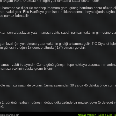
an akşam vakti. Ufuktaki kızıllığın yok olmasına kadar devam eder.
hammed ve diğer üç mezhep imamına göre güneş battıktan sonra ufukta oluş
atsı vakti girer. Ebu Hanife'ye göre ise kızıllıktan sonraki beyazlığında kaybo
de namaz kılınabilir.
tan sonra başlayan yatsı namazı vakti, sabah namazı vaktinin girmesine yan
an kızıllığın yok olması yatsı vaktinin girdiği anlamına gelir. T.C Diyanet İşle
in güneşin ufuğun 17 derece altında (-17°) olması gerekir.
namazı vakti ile aynıdır. Cuma günü güneşin tepe noktaya ulaşmasının ardın
mazı vaktinin başlangıcını bildirir.
le namazı saatinde okunur. Cuma ezanından 30 ya da 45 dakika önce cuma 
1. gününün sabahı, güneşin doğup gökyüzünde bir mızrak boyu (5 derece) 
a).
lişim markasıdır.
Namaz Vakitleri
-
Sitene Ekle
-
B