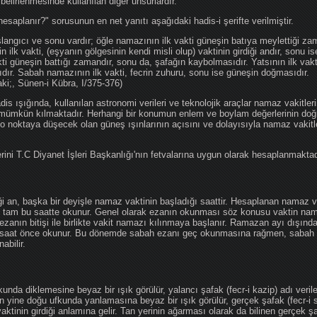
 belirlenmesinde kullanılan diğer unsurlardır.
hesaplanır?" sorusunun en net yanıtı aşağıdaki hadis-i şerifte verilmiştir.
angıcı ve sonu vardır; öğle namazının ilk vakti güneşin batıya meylettiği zam
nin ilk vakti, (eşyanın gölgesinin kendi misli olup) vaktinin girdiği andır, sonu i
ti güneşin battığı zamandır, sonu da, şafağın kaybolmasıdır. Yatsının ilk vak
ıdır. Sabah namazının ilk vakti, fecrin zuhuru, sonu ise güneşin doğmasıdır.
aki;, Sünen-i Kübra, I/375-376)
 ışığında, kullanılan astronomi verileri ve teknolojik araçlar namaz vakitleri
 mümkün kılmaktadır. Herhangi bir konumun enlem ve boylam değerlerinin doğr
e o noktaya düşecek olan güneş ışınlarının açısını ve dolayısıyla namaz vakitl
ini T.C Diyanet İşleri Başkanlığı'nın fetvalarına uygun olarak hesaplanmaktad
iği an, başka bir deyişle namaz vaktinin başladığı saattir. Hesaplanan namaz va
an tam bu saatte okunur. Genel olarak ezanın okunması söz konusu vaktin nama
ezanın bitişi ile birlikte vakit namazı kılınmaya başlanır. Ramazan ayı dışın
saat önce okunur. Bu dönemde sabah ezanı geç okunmasına rağmen, sabah 
abilir.
da diklemesine beyaz bir ışık görülür, yalancı şafak (fecr-i kazip) adı veril
 yine doğu ufkunda yanlamasına beyaz bir ışık görülür, gerçek şafak (fecr-i s
tinin girdiği anlamına gelir. Tan yerinin ağarması olarak da bilinen gerçek ş