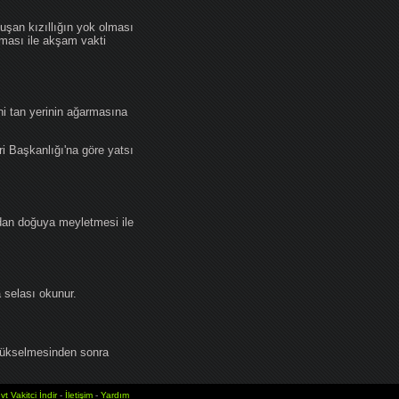
an kızıllığın yok olması
lması ile akşam vakti
i tan yerinin ağarmasına
ri Başkanlığı'na göre yatsı
dan doğuya meyletmesi ile
selası okunur.
yükselmesinden sonra
vt Vakitci İndir
-
İletişim
-
Yardım