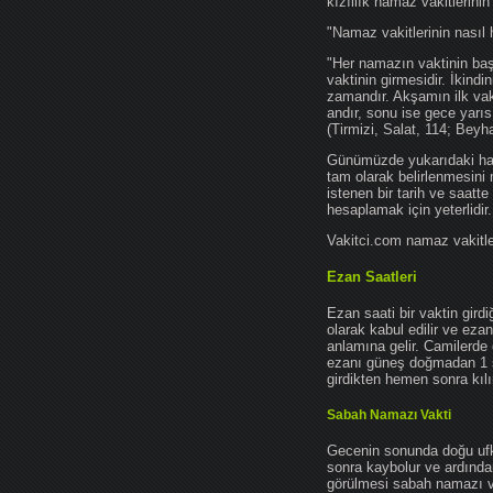
kızıllık namaz vakitlerinin
"Namaz vakitlerinin nasıl 
"Her namazın vaktinin başl
vaktinin girmesidir. İkindi
zamandır. Akşamın ilk vak
andır, sonu ise gece yarıs
(Tirmizi, Salat, 114; Beyh
Günümüzde yukarıdaki hadis
tam olarak belirlenmesini
istenen bir tarih ve saatt
hesaplamak için yeterlidir.
Vakitci.com namaz vakitler
Ezan Saatleri
Ezan saati bir vaktin gird
olarak kabul edilir ve ez
anlamına gelir. Camilerde 
ezanı güneş doğmadan 1 
girdikten hemen sonra kılın
Sabah Namazı Vakti
Gecenin sonunda doğu ufkun
sonra kaybolur ve ardından
görülmesi sabah namazı vak