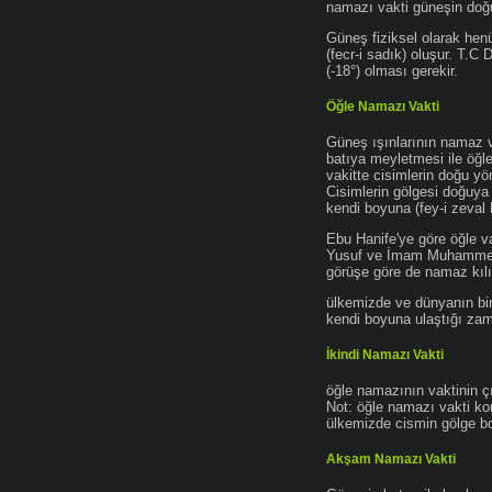
namazı vakti güneşin do
Güneş fiziksel olarak hen
(fecr-i sadık) oluşur. T.C
(-18°) olması gerekir.
Öğle Namazı Vakti
Güneş ışınlarının namaz 
batıya meyletmesi ile öğl
vakitte cisimlerin doğu y
Cisimlerin gölgesi doğuya
kendi boyuna (fey-i zeval 
Ebu Hanife'ye göre öğle v
Yusuf ve İmam Muhammed'e 
görüşe göre de namaz kılın
ülkemizde ve dünyanın bir
kendi boyuna ulaştığı zama
İkindi Namazı Vakti
öğle namazının vaktinin ç
Not: öğle namazı vakti ko
ülkemizde cismin gölge boy
Akşam Namazı Vakti