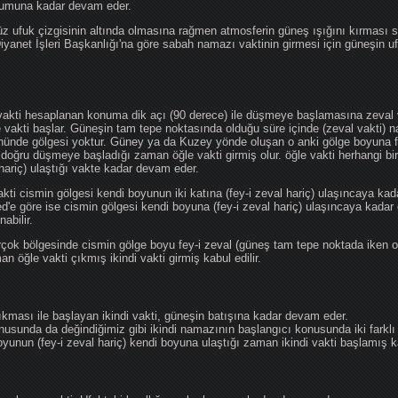
ğumuna kadar devam eder.
üz ufuk çizgisinin altında olmasına rağmen atmosferin güneş ışığını kırması
 Diyanet İşleri Başkanlığı'na göre sabah namazı vaktinin girmesi için güneşin 
vakti hesaplanan konuma dik açı (90 derece) ile düşmeye başlamasına zeval v
e vakti başlar. Güneşin tam tepe noktasında olduğu süre içinde (zeval vakti)
önünde gölgesi yoktur. Güney ya da Kuzey yönde oluşan o anki gölge boyuna fe
 doğru düşmeye başladığı zaman öğle vakti girmiş olur. öğle vakti herhangi b
hariç) ulaştığı vakte kadar devam eder.
akti cismin gölgesi kendi boyunun iki katına (fey-i zeval hariç) ulaşıncaya 
göre ise cismin gölgesi kendi boyuna (fey-i zeval hariç) ulaşıncaya kadar 
abilir.
çok bölgesinde cismin gölge boyu fey-i zeval (güneş tam tepe noktada iken o
n öğle vakti çıkmış ikindi vakti girmiş kabul edilir.
ıkması ile başlayan ikindi vakti, güneşin batışına kadar devam eder.
nusunda da değindiğimiz gibi ikindi namazının başlangıcı konusunda iki farklı
unun (fey-i zeval hariç) kendi boyuna ulaştığı zaman ikindi vakti başlamış kab