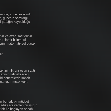
andır, sonu ise ikindi
se, güneşin sarardığı
ti şafağın kaybolduğu
nin ve ezan saatlerinin
u olarak bilinmesi,
erini matematiksel olarak
ır.
ktinin ilk anı ezan saati
zının kılınabileceği
daki dönemlerde sabah
namazı imsak vakti
en bu ışık bir müddet
adık) adı verilen bu ışığın
afak ile başlayan sabah