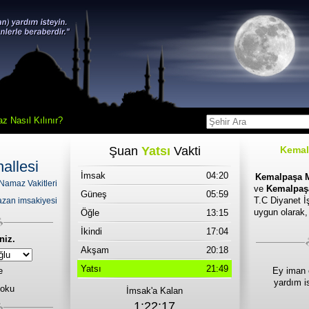
z Nasıl Kılınır?
Şuan
Yatsı
Vakti
Kemal
allesi
İmsak
04:20
Kemalpaşa M
Namaz Vakitleri
ve
Kemalpaşa
Güneş
05:59
T.C Diyanet İş
zan imsakiyesi
uygun olarak,
Öğle
13:15
İkindi
17:04
niz.
Akşam
20:18
Yatsı
21:49
e
Ey iman 
yardım i
 oku
İmsak'a Kalan
1:22:17