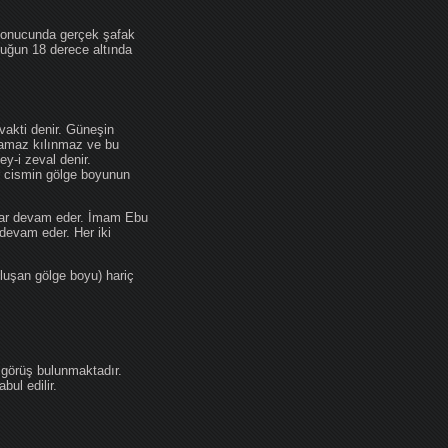
 sonucunda gerçek şafak
ufuğun 18 derece altında
akti denir. Güneşin
 namaz kılınmaz ve bu
y-i zeval denir.
ir cismin gölge boyunun
kadar devam eder. İmam Ebu
devam eder. Her iki
luşan gölge boyu) hariç
 görüş bulunmaktadır.
ul edilir.