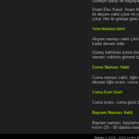
Güneşin batışı ile başlay
İmam Ebu Yusuf, İmam Mu
ile akşam vakti çıkar ve y
çıkar. Her iki görüşe göre 
Yatsı Namazı Vakti
Akşam namazı vakti çıktık
kadar devam eder.
Güneş battıktan sonra oluş
namazı vaktinin girmesi iç
Cuma Namazı Vakti
Cuma namazı vakti, öğle 
okunan öğle ezanı, cuma na
Cuma Ezan Saati
Cuma ezanı, cuma günü öğ
Bayram Namazı Vakti
Bayram namazı, bayramın 
kılınır (35 - 50 dakika sonr
Vakitci
© 2006 - 2026 bir Bvt Bi