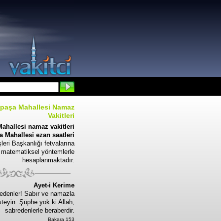
paşa Mahallesi Namaz
Vakitleri
ahallesi namaz vakitleri
 Mahallesi ezan saatleri
leri Başkanlığı fetvalarına
 matematiksel yöntemlerle
hesaplanmaktadır.
Ayet-i Kerime
edenler! Sabır ve namazla
steyin. Şüphe yok ki Allah,
sabredenlerle beraberdir.
Bakara 153