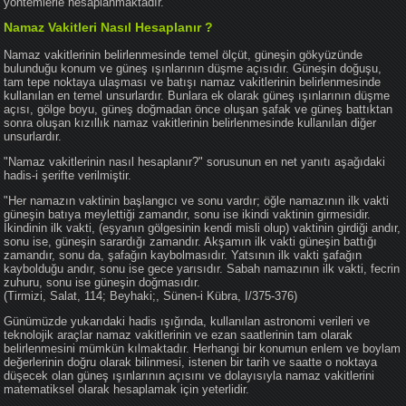
yöntemlerle hesaplanmaktadır.
Namaz Vakitleri Nasıl Hesaplanır ?
Namaz vakitlerinin belirlenmesinde temel ölçüt, güneşin gökyüzünde
bulunduğu konum ve güneş ışınlarının düşme açısıdır. Güneşin doğuşu,
tam tepe noktaya ulaşması ve batışı namaz vakitlerinin belirlenmesinde
kullanılan en temel unsurlardır. Bunlara ek olarak güneş ışınlarının düşme
açısı, gölge boyu, güneş doğmadan önce oluşan şafak ve güneş battıktan
sonra oluşan kızıllık namaz vakitlerinin belirlenmesinde kullanılan diğer
unsurlardır.
"Namaz vakitlerinin nasıl hesaplanır?" sorusunun en net yanıtı aşağıdaki
hadis-i şerifte verilmiştir.
"Her namazın vaktinin başlangıcı ve sonu vardır; öğle namazının ilk vakti
güneşin batıya meylettiği zamandır, sonu ise ikindi vaktinin girmesidir.
İkindinin ilk vakti, (eşyanın gölgesinin kendi misli olup) vaktinin girdiği andır,
sonu ise, güneşin sarardığı zamandır. Akşamın ilk vakti güneşin battığı
zamandır, sonu da, şafağın kaybolmasıdır. Yatsının ilk vakti şafağın
kaybolduğu andır, sonu ise gece yarısıdır. Sabah namazının ilk vakti, fecrin
zuhuru, sonu ise güneşin doğmasıdır.
(Tirmizi, Salat, 114; Beyhaki;, Sünen-i Kübra, I/375-376)
Günümüzde yukarıdaki hadis ışığında, kullanılan astronomi verileri ve
teknolojik araçlar namaz vakitlerinin ve ezan saatlerinin tam olarak
belirlenmesini mümkün kılmaktadır. Herhangi bir konumun enlem ve boylam
değerlerinin doğru olarak bilinmesi, istenen bir tarih ve saatte o noktaya
düşecek olan güneş ışınlarının açısını ve dolayısıyla namaz vakitlerini
matematiksel olarak hesaplamak için yeterlidir.