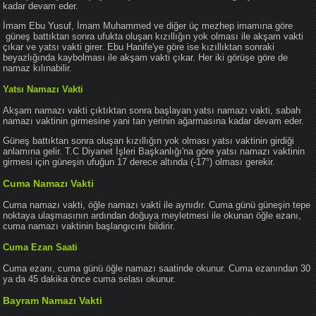
kadar devam eder.
İmam Ebu Yusuf, İmam Muhammed ve diğer üç mezhep imamına göre
güneş battıktan sonra ufukta oluşan kızıllığın yok olması ile akşam vakti
çıkar ve yatsı vakti girer. Ebu Hanife'ye göre ise kızıllıktan sonraki
beyazlığında kaybolması ile akşam vakti çıkar. Her iki görüşe göre de
namaz kılınabilir.
Yatsı Namazı Vakti
Akşam namazı vakti çıktıktan sonra başlayan yatsı namazı vakti, sabah
namazı vaktinin girmesine yani tan yerinin ağarmasına kadar devam eder.
Güneş battıktan sonra oluşan kızıllığın yok olması yatsı vaktinin girdiği
anlamına gelir. T.C Diyanet İşleri Başkanlığı'na göre yatsı namazı vaktinin
girmesi için güneşin ufuğun 17 derece altında (-17°) olması gerekir.
Cuma Namazı Vakti
Cuma namazı vakti, öğle namazı vakti ile aynıdır. Cuma günü güneşin tepe
noktaya ulaşmasının ardından doğuya meyletmesi ile okunan öğle ezanı,
cuma namazı vaktinin başlangıcını bildirir.
Cuma Ezan Saati
Cuma ezanı, cuma günü öğle namazı saatinde okunur. Cuma ezanından 30
ya da 45 dakika önce cuma selası okunur.
Bayram Namazı Vakti