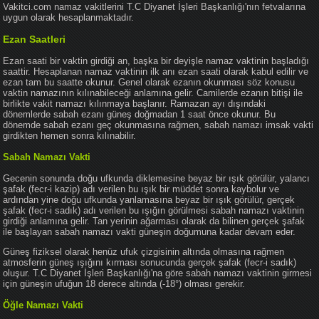
Vakitci.com namaz vakitlerini T.C Diyanet İşleri Başkanlığı'nın fetvalarına
uygun olarak hesaplanmaktadır.
Ezan Saatleri
Ezan saati bir vaktin girdiği an, başka bir deyişle namaz vaktinin başladığı
saattir. Hesaplanan namaz vaktinin ilk anı ezan saati olarak kabul edilir ve
ezan tam bu saatte okunur. Genel olarak ezanın okunması söz konusu
vaktin namazının kılınabileceği anlamına gelir. Camilerde ezanın bitişi ile
birlikte vakit namazı kılınmaya başlanır. Ramazan ayı dışındaki
dönemlerde sabah ezanı güneş doğmadan 1 saat önce okunur. Bu
dönemde sabah ezanı geç okunmasına rağmen, sabah namazı imsak vakti
girdikten hemen sonra kılınabilir.
Sabah Namazı Vakti
Gecenin sonunda doğu ufkunda diklemesine beyaz bir ışık görülür, yalancı
şafak (fecr-i kazip) adı verilen bu ışık bir müddet sonra kaybolur ve
ardından yine doğu ufkunda yanlamasına beyaz bir ışık görülür, gerçek
şafak (fecr-i sadık) adı verilen bu ışığın görülmesi sabah namazı vaktinin
girdiği anlamına gelir. Tan yerinin ağarması olarak da bilinen gerçek şafak
ile başlayan sabah namazı vakti güneşin doğumuna kadar devam eder.
Güneş fiziksel olarak henüz ufuk çizgisinin altında olmasına rağmen
atmosferin güneş ışığını kırması sonucunda gerçek şafak (fecr-i sadık)
oluşur. T.C Diyanet İşleri Başkanlığı'na göre sabah namazı vaktinin girmesi
için güneşin ufuğun 18 derece altında (-18°) olması gerekir.
Öğle Namazı Vakti