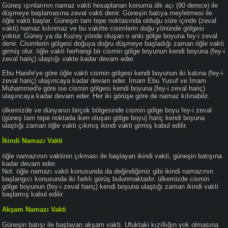
Güneş ışınlarının namaz vakti hesaplanan konuma dik açı (90 derece) ile
düşmeye başlamasına zeval vakti denir. Güneşin batıya meyletmesi ile
öğle vakti başlar. Güneşin tam tepe noktasında olduğu süre içinde (zeval
vakti) namaz kılınmaz ve bu vakitte cisimlerin doğu yönünde gölgesi
yoktur. Güney ya da Kuzey yönde oluşan o anki gölge boyuna fey-i zeval
denir. Cisimlerin gölgesi doğuya doğru düşmeye başladığı zaman öğle vakti
girmiş olur. öğle vakti herhangi bir cismin gölge boyunun kendi boyuna (fey-i
zeval hariç) ulaştığı vakte kadar devam eder.
Ebu Hanife'ye göre öğle vakti cismin gölgesi kendi boyunun iki katına (fey-i
zeval hariç) ulaşıncaya kadar devam eder. İmam Ebu Yusuf ve İmam
Muhammed'e göre ise cismin gölgesi kendi boyuna (fey-i zeval hariç)
ulaşıncaya kadar devam eder. Her iki görüşe göre de namaz kılınabilir.
ülkemizde ve dünyanın birçok bölgesinde cismin gölge boyu fey-i zeval
(güneş tam tepe noktada iken oluşan gölge boyu) hariç kendi boyuna
ulaştığı zaman öğle vakti çıkmış ikindi vakti girmiş kabul edilir.
İkindi Namazı Vakti
öğle namazının vaktinin çıkması ile başlayan ikindi vakti, güneşin batışına
kadar devam eder.
Not: öğle namazı vakti konusunda da değindiğimiz gibi ikindi namazının
başlangıcı konusunda iki farklı görüş bulunmaktadır. ülkemizde cismin
gölge boyunun (fey-i zeval hariç) kendi boyuna ulaştığı zaman ikindi vakti
başlamış kabul edilir.
Akşam Namazı Vakti
Güneşin batışı ile başlayan akşam vakti. Ufuktaki kızıllığın yok olmasına