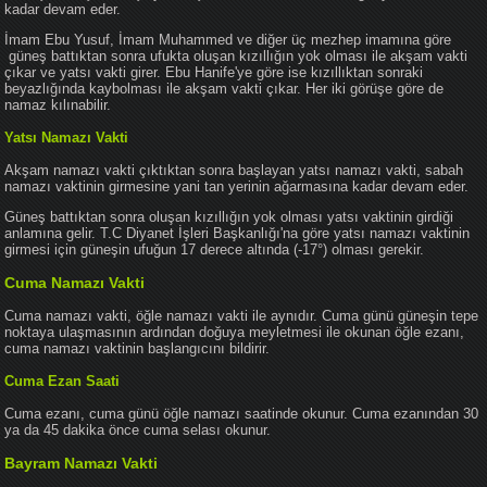
kadar devam eder.
İmam Ebu Yusuf, İmam Muhammed ve diğer üç mezhep imamına göre
güneş battıktan sonra ufukta oluşan kızıllığın yok olması ile akşam vakti
çıkar ve yatsı vakti girer. Ebu Hanife'ye göre ise kızıllıktan sonraki
beyazlığında kaybolması ile akşam vakti çıkar. Her iki görüşe göre de
namaz kılınabilir.
Yatsı Namazı Vakti
Akşam namazı vakti çıktıktan sonra başlayan yatsı namazı vakti, sabah
namazı vaktinin girmesine yani tan yerinin ağarmasına kadar devam eder.
Güneş battıktan sonra oluşan kızıllığın yok olması yatsı vaktinin girdiği
anlamına gelir. T.C Diyanet İşleri Başkanlığı'na göre yatsı namazı vaktinin
girmesi için güneşin ufuğun 17 derece altında (-17°) olması gerekir.
Cuma Namazı Vakti
Cuma namazı vakti, öğle namazı vakti ile aynıdır. Cuma günü güneşin tepe
noktaya ulaşmasının ardından doğuya meyletmesi ile okunan öğle ezanı,
cuma namazı vaktinin başlangıcını bildirir.
Cuma Ezan Saati
Cuma ezanı, cuma günü öğle namazı saatinde okunur. Cuma ezanından 30
ya da 45 dakika önce cuma selası okunur.
Bayram Namazı Vakti