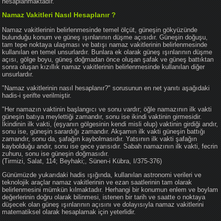
hesaplanmaktadır.
Namaz Vakitleri Nasıl Hesaplanır ?
Namaz vakitlerinin belirlenmesinde temel ölçüt, güneşin gökyüzünde
bulunduğu konum ve güneş ışınlarının düşme açısıdır. Güneşin doğuşu,
tam tepe noktaya ulaşması ve batışı namaz vakitlerinin belirlenmesinde
kullanılan en temel unsurlardır. Bunlara ek olarak güneş ışınlarının düşme
açısı, gölge boyu, güneş doğmadan önce oluşan şafak ve güneş battıktan
sonra oluşan kızıllık namaz vakitlerinin belirlenmesinde kullanılan diğer
unsurlardır.
"Namaz vakitlerinin nasıl hesaplanır?" sorusunun en net yanıtı aşağıdaki
hadis-i şerifte verilmiştir.
"Her namazın vaktinin başlangıcı ve sonu vardır; öğle namazının ilk vakti
güneşin batıya meylettiği zamandır, sonu ise ikindi vaktinin girmesidir.
İkindinin ilk vakti, (eşyanın gölgesinin kendi misli olup) vaktinin girdiği andır,
sonu ise, güneşin sarardığı zamandır. Akşamın ilk vakti güneşin battığı
zamandır, sonu da, şafağın kaybolmasıdır. Yatsının ilk vakti şafağın
kaybolduğu andır, sonu ise gece yarısıdır. Sabah namazının ilk vakti, fecrin
zuhuru, sonu ise güneşin doğmasıdır.
(Tirmizi, Salat, 114; Beyhaki;, Sünen-i Kübra, I/375-376)
Günümüzde yukarıdaki hadis ışığında, kullanılan astronomi verileri ve
teknolojik araçlar namaz vakitlerinin ve ezan saatlerinin tam olarak
belirlenmesini mümkün kılmaktadır. Herhangi bir konumun enlem ve boylam
değerlerinin doğru olarak bilinmesi, istenen bir tarih ve saatte o noktaya
düşecek olan güneş ışınlarının açısını ve dolayısıyla namaz vakitlerini
matematiksel olarak hesaplamak için yeterlidir.