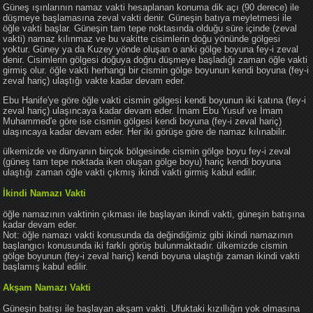
Güneş ışınlarının namaz vakti hesaplanan konuma dik açı (90 derece) ile
düşmeye başlamasına zeval vakti denir. Güneşin batıya meyletmesi ile
öğle vakti başlar. Güneşin tam tepe noktasında olduğu süre içinde (zeval
vakti) namaz kılınmaz ve bu vakitte cisimlerin doğu yönünde gölgesi
yoktur. Güney ya da Kuzey yönde oluşan o anki gölge boyuna fey-i zeval
denir. Cisimlerin gölgesi doğuya doğru düşmeye başladığı zaman öğle vakti
girmiş olur. öğle vakti herhangi bir cismin gölge boyunun kendi boyuna (fey-i
zeval hariç) ulaştığı vakte kadar devam eder.
Ebu Hanife'ye göre öğle vakti cismin gölgesi kendi boyunun iki katına (fey-i
zeval hariç) ulaşıncaya kadar devam eder. İmam Ebu Yusuf ve İmam
Muhammed'e göre ise cismin gölgesi kendi boyuna (fey-i zeval hariç)
ulaşıncaya kadar devam eder. Her iki görüşe göre de namaz kılınabilir.
ülkemizde ve dünyanın birçok bölgesinde cismin gölge boyu fey-i zeval
(güneş tam tepe noktada iken oluşan gölge boyu) hariç kendi boyuna
ulaştığı zaman öğle vakti çıkmış ikindi vakti girmiş kabul edilir.
İkindi Namazı Vakti
öğle namazının vaktinin çıkması ile başlayan ikindi vakti, güneşin batışına
kadar devam eder.
Not: öğle namazı vakti konusunda da değindiğimiz gibi ikindi namazının
başlangıcı konusunda iki farklı görüş bulunmaktadır. ülkemizde cismin
gölge boyunun (fey-i zeval hariç) kendi boyuna ulaştığı zaman ikindi vakti
başlamış kabul edilir.
Akşam Namazı Vakti
Güneşin batışı ile başlayan akşam vakti. Ufuktaki kızıllığın yok olmasına