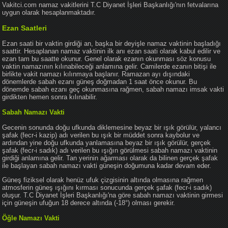
Vakitci.com namaz vakitlerini T.C Diyanet İşleri Başkanlığı'nın fetvalarına
uygun olarak hesaplanmaktadır.
Ezan Saatleri
Ezan saati bir vaktin girdiği an, başka bir deyişle namaz vaktinin başladığı
saattir. Hesaplanan namaz vaktinin ilk anı ezan saati olarak kabul edilir ve
ezan tam bu saatte okunur. Genel olarak ezanın okunması söz konusu
vaktin namazının kılınabileceği anlamına gelir. Camilerde ezanın bitişi ile
birlikte vakit namazı kılınmaya başlanır. Ramazan ayı dışındaki
dönemlerde sabah ezanı güneş doğmadan 1 saat önce okunur. Bu
dönemde sabah ezanı geç okunmasına rağmen, sabah namazı imsak vakti
girdikten hemen sonra kılınabilir.
Sabah Namazı Vakti
Gecenin sonunda doğu ufkunda diklemesine beyaz bir ışık görülür, yalancı
şafak (fecr-i kazip) adı verilen bu ışık bir müddet sonra kaybolur ve
ardından yine doğu ufkunda yanlamasına beyaz bir ışık görülür, gerçek
şafak (fecr-i sadık) adı verilen bu ışığın görülmesi sabah namazı vaktinin
girdiği anlamına gelir. Tan yerinin ağarması olarak da bilinen gerçek şafak
ile başlayan sabah namazı vakti güneşin doğumuna kadar devam eder.
Güneş fiziksel olarak henüz ufuk çizgisinin altında olmasına rağmen
atmosferin güneş ışığını kırması sonucunda gerçek şafak (fecr-i sadık)
oluşur. T.C Diyanet İşleri Başkanlığı'na göre sabah namazı vaktinin girmesi
için güneşin ufuğun 18 derece altında (-18°) olması gerekir.
Öğle Namazı Vakti