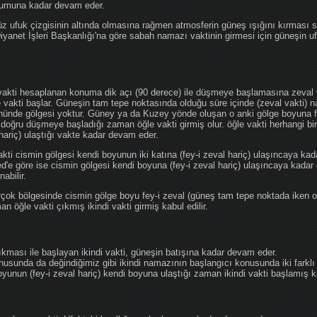
ğumuna kadar devam eder.
üz ufuk çizgisinin altında olmasına rağmen atmosferin güneş ışığını kırması
 Diyanet İşleri Başkanlığı'na göre sabah namazı vaktinin girmesi için güneşin 
vakti hesaplanan konuma dik açı (90 derece) ile düşmeye başlamasına zeval v
e vakti başlar. Güneşin tam tepe noktasında olduğu süre içinde (zeval vakti)
önünde gölgesi yoktur. Güney ya da Kuzey yönde oluşan o anki gölge boyuna fe
 doğru düşmeye başladığı zaman öğle vakti girmiş olur. öğle vakti herhangi b
hariç) ulaştığı vakte kadar devam eder.
akti cismin gölgesi kendi boyunun iki katına (fey-i zeval hariç) ulaşıncaya 
göre ise cismin gölgesi kendi boyuna (fey-i zeval hariç) ulaşıncaya kadar 
abilir.
çok bölgesinde cismin gölge boyu fey-i zeval (güneş tam tepe noktada iken o
n öğle vakti çıkmış ikindi vakti girmiş kabul edilir.
ıkması ile başlayan ikindi vakti, güneşin batışına kadar devam eder.
nusunda da değindiğimiz gibi ikindi namazının başlangıcı konusunda iki farklı
unun (fey-i zeval hariç) kendi boyuna ulaştığı zaman ikindi vakti başlamış kab