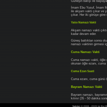
Güneşin batışı ile başlay
İmam Ebu Yusuf, İmam Mu
ile akşam vakti çıkar ve y
çıkar. Her iki görüşe göre 
Yatsı Namazı Vakti
Akşam namazı vakti çıktık
kadar devam eder.
Güneş battıktan sonra oluş
namazı vaktinin girmesi iç
Cuma Namazı Vakti
Cuma namazı vakti, öğle 
okunan öğle ezanı, cuma na
Cuma Ezan Saati
Cuma ezanı, cuma günü öğ
Bayram Namazı Vakti
Bayram namazı, bayramın 
kılınır (35 - 50 dakika sonr
Vakitci
© 2006 - 2026 bir Bvt Bi