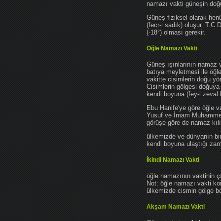
namazı vakti güneşin do
Güneş fiziksel olarak hen
(fecr-i sadık) oluşur. T.C
(-18°) olması gerekir.
Öğle Namazı Vakti
Güneş ışınlarının namaz 
batıya meyletmesi ile öğl
vakitte cisimlerin doğu y
Cisimlerin gölgesi doğuya
kendi boyuna (fey-i zeval 
Ebu Hanife'ye göre öğle v
Yusuf ve İmam Muhammed'e 
görüşe göre de namaz kılın
ülkemizde ve dünyanın bir
kendi boyuna ulaştığı zama
İkindi Namazı Vakti
öğle namazının vaktinin ç
Not: öğle namazı vakti ko
ülkemizde cismin gölge boy
Akşam Namazı Vakti