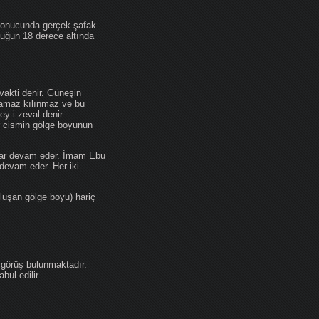
 sonucunda gerçek şafak
ufuğun 18 derece altında
akti denir. Güneşin
 namaz kılınmaz ve bu
y-i zeval denir.
ir cismin gölge boyunun
kadar devam eder. İmam Ebu
devam eder. Her iki
luşan gölge boyu) hariç
 görüş bulunmaktadır.
ul edilir.