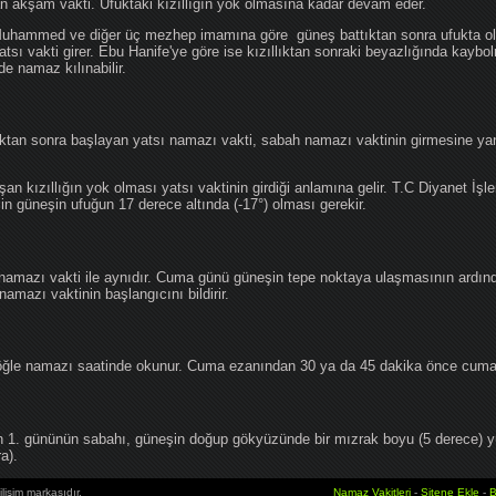
an akşam vakti. Ufuktaki kızıllığın yok olmasına kadar devam eder.
hammed ve diğer üç mezhep imamına göre güneş battıktan sonra ufukta oluş
atsı vakti girer. Ebu Hanife'ye göre ise kızıllıktan sonraki beyazlığında kaybo
de namaz kılınabilir.
tan sonra başlayan yatsı namazı vakti, sabah namazı vaktinin girmesine yan
an kızıllığın yok olması yatsı vaktinin girdiği anlamına gelir. T.C Diyanet İşle
in güneşin ufuğun 17 derece altında (-17°) olması gerekir.
namazı vakti ile aynıdır. Cuma günü güneşin tepe noktaya ulaşmasının ardın
mazı vaktinin başlangıcını bildirir.
le namazı saatinde okunur. Cuma ezanından 30 ya da 45 dakika önce cuma 
1. gününün sabahı, güneşin doğup gökyüzünde bir mızrak boyu (5 derece) 
a).
lişim markasıdır.
Namaz Vakitleri
-
Sitene Ekle
-
B