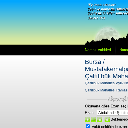
Namaz Vakitleri
Nama
Bursa /
Mustafakemalpa
Çaltılıbük Maha
Çaltılıbük Mahallesi Aylık N
Çaltılıbük Mahallesi Ramaz
Okuyana göre Ezan seçi
Ezan :
Beklemed
Vakti geldiğinde ezan