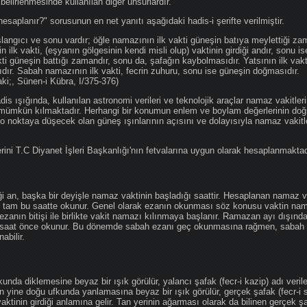
 belirlenmesinde kullanılan diğer unsurlardır.
hesaplanır?" sorusunun en net yanıtı aşağıdaki hadis-i şerifte verilmiştir.
angıcı ve sonu vardır; öğle namazının ilk vakti güneşin batıya meylettiği zam
nin ilk vakti, (eşyanın gölgesinin kendi misli olup) vaktinin girdiği andır, sonu i
ti güneşin battığı zamandır, sonu da, şafağın kaybolmasıdır. Yatsının ilk vak
ıdır. Sabah namazının ilk vakti, fecrin zuhuru, sonu ise güneşin doğmasıdır.
aki;, Sünen-i Kübra, I/375-376)
 ışığında, kullanılan astronomi verileri ve teknolojik araçlar namaz vakitleri
 mümkün kılmaktadır. Herhangi bir konumun enlem ve boylam değerlerinin doğr
e o noktaya düşecek olan güneş ışınlarının açısını ve dolayısıyla namaz vakitl
ini T.C Diyanet İşleri Başkanlığı'nın fetvalarına uygun olarak hesaplanmaktad
iği an, başka bir deyişle namaz vaktinin başladığı saattir. Hesaplanan namaz va
an tam bu saatte okunur. Genel olarak ezanın okunması söz konusu vaktin nama
ezanın bitişi ile birlikte vakit namazı kılınmaya başlanır. Ramazan ayı dışın
saat önce okunur. Bu dönemde sabah ezanı geç okunmasına rağmen, sabah 
abilir.
da diklemesine beyaz bir ışık görülür, yalancı şafak (fecr-i kazip) adı veril
 yine doğu ufkunda yanlamasına beyaz bir ışık görülür, gerçek şafak (fecr-i s
tinin girdiği anlamına gelir. Tan yerinin ağarması olarak da bilinen gerçek ş