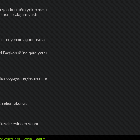
an kızıllığın yok olması
lması ile akşam vakti
i tan yerinin ağarmasına
ri Başkanlığı'na göre yatsı
dan doğuya meyletmesi ile
selası okunur.
yükselmesinden sonra
vt Vakitci İndir
-
İletişim
-
Yardım