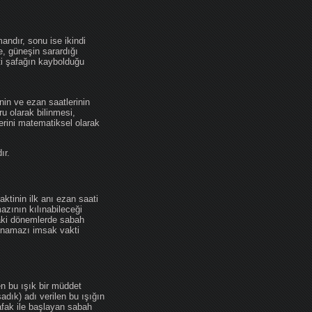
andır, sonu ise ikindi
se, güneşin sarardığı
ti şafağın kaybolduğu
nin ve ezan saatlerinin
u olarak bilinmesi,
erini matematiksel olarak
ır.
ktinin ilk anı ezan saati
zının kılınabileceği
daki dönemlerde sabah
namazı imsak vakti
en bu ışık bir müddet
adık) adı verilen bu ışığın
afak ile başlayan sabah