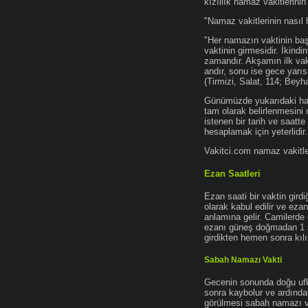
kızıllık namaz vakitlerinin
"Namaz vakitlerinin nasıl 
"Her namazın vaktinin başl
vaktinin girmesidir. İkindi
zamandır. Akşamın ilk vak
andır, sonu ise gece yarıs
(Tirmizi, Salat, 114; Beyh
Günümüzde yukarıdaki hadis
tam olarak belirlenmesini
istenen bir tarih ve saatt
hesaplamak için yeterlidir.
Vakitci.com namaz vakitler
Ezan Saatleri
Ezan saati bir vaktin gird
olarak kabul edilir ve ez
anlamına gelir. Camilerde 
ezanı güneş doğmadan 1 
girdikten hemen sonra kılın
Sabah Namazı Vakti
Gecenin sonunda doğu ufkun
sonra kaybolur ve ardından
görülmesi sabah namazı vak