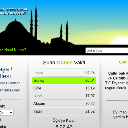
z Nasıl Kılınır?
Şuan
Güneş
Vakti
Çalt
şa /
İmsak
04:25
Çaltılıbük 
llesi
ve
Çaltılıb
Güneş
06:04
T.C Diyanet İş
amaz Vakitleri
uygun olarak,
Öğle
13:19
an imsakiyesi
İkindi
17:07
Akşam
20:22
niz.
Yatsı
21:52
Ey iman 
yardım i
e
Öğle'ye Kalan
6:22:43
 oku