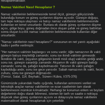
hesaplanmaktadır.
Namaz Vakitleri Nasıl Hesaplanır ?
Namaz vakitlerinin belirlenmesinde temel ölçüt, güneşin gökyüzünde
bulunduğu konum ve güneş ışınlarının düşme açısıdır. Güneşin doğuşu,
tam tepe noktaya ulaşması ve batışı namaz vakitlerinin belirlenmesinde
kullanılan en temel unsurlardır. Bunlara ek olarak güneş ışınlarının düşme
açısı, gölge boyu, güneş doğmadan önce oluşan şafak ve güneş battıktan
sonra oluşan kızıllık namaz vakitlerinin belirlenmesinde kullanılan diğer
unsurlardır.
"Namaz vakitlerinin nasıl hesaplanır?" sorusunun en net yanıtı aşağıdaki
hadis-i şerifte verilmiştir.
"Her namazın vaktinin başlangıcı ve sonu vardır; öğle namazının ilk vakti
güneşin batıya meylettiği zamandır, sonu ise ikindi vaktinin girmesidir.
İkindinin ilk vakti, (eşyanın gölgesinin kendi misli olup) vaktinin girdiği andır,
sonu ise, güneşin sarardığı zamandır. Akşamın ilk vakti güneşin battığı
zamandır, sonu da, şafağın kaybolmasıdır. Yatsının ilk vakti şafağın
kaybolduğu andır, sonu ise gece yarısıdır. Sabah namazının ilk vakti, fecrin
zuhuru, sonu ise güneşin doğmasıdır.
(Tirmizi, Salat, 114; Beyhaki;, Sünen-i Kübra, I/375-376)
Günümüzde yukarıdaki hadis ışığında, kullanılan astronomi verileri ve
teknolojik araçlar namaz vakitlerinin ve ezan saatlerinin tam olarak
belirlenmesini mümkün kılmaktadır. Herhangi bir konumun enlem ve boylam
değerlerinin doğru olarak bilinmesi, istenen bir tarih ve saatte o noktaya
düşecek olan güneş ışınlarının açısını ve dolayısıyla namaz vakitlerini
matematiksel olarak hesaplamak için yeterlidir.