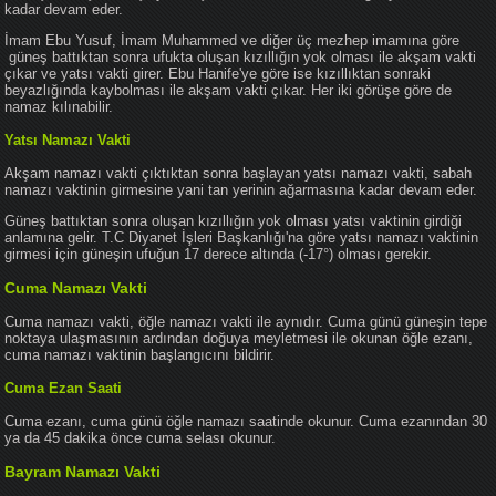
kadar devam eder.
İmam Ebu Yusuf, İmam Muhammed ve diğer üç mezhep imamına göre
güneş battıktan sonra ufukta oluşan kızıllığın yok olması ile akşam vakti
çıkar ve yatsı vakti girer. Ebu Hanife'ye göre ise kızıllıktan sonraki
beyazlığında kaybolması ile akşam vakti çıkar. Her iki görüşe göre de
namaz kılınabilir.
Yatsı Namazı Vakti
Akşam namazı vakti çıktıktan sonra başlayan yatsı namazı vakti, sabah
namazı vaktinin girmesine yani tan yerinin ağarmasına kadar devam eder.
Güneş battıktan sonra oluşan kızıllığın yok olması yatsı vaktinin girdiği
anlamına gelir. T.C Diyanet İşleri Başkanlığı'na göre yatsı namazı vaktinin
girmesi için güneşin ufuğun 17 derece altında (-17°) olması gerekir.
Cuma Namazı Vakti
Cuma namazı vakti, öğle namazı vakti ile aynıdır. Cuma günü güneşin tepe
noktaya ulaşmasının ardından doğuya meyletmesi ile okunan öğle ezanı,
cuma namazı vaktinin başlangıcını bildirir.
Cuma Ezan Saati
Cuma ezanı, cuma günü öğle namazı saatinde okunur. Cuma ezanından 30
ya da 45 dakika önce cuma selası okunur.
Bayram Namazı Vakti