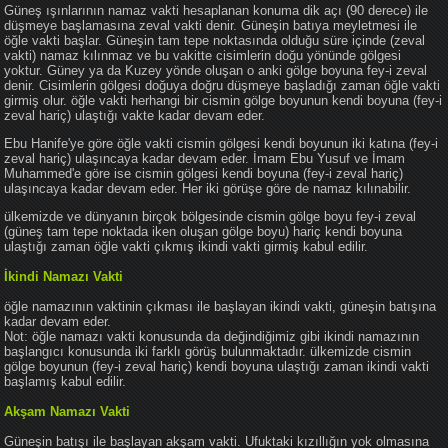
Güneş ışınlarının namaz vakti hesaplanan konuma dik açı (90 derece) ile
düşmeye başlamasına zeval vakti denir. Güneşin batıya meyletmesi ile
öğle vakti başlar. Güneşin tam tepe noktasında olduğu süre içinde (zeval
vakti) namaz kılınmaz ve bu vakitte cisimlerin doğu yönünde gölgesi
yoktur. Güney ya da Kuzey yönde oluşan o anki gölge boyuna fey-i zeval
denir. Cisimlerin gölgesi doğuya doğru düşmeye başladığı zaman öğle vakti
girmiş olur. öğle vakti herhangi bir cismin gölge boyunun kendi boyuna (fey-i
zeval hariç) ulaştığı vakte kadar devam eder.
Ebu Hanife'ye göre öğle vakti cismin gölgesi kendi boyunun iki katına (fey-i
zeval hariç) ulaşıncaya kadar devam eder. İmam Ebu Yusuf ve İmam
Muhammed'e göre ise cismin gölgesi kendi boyuna (fey-i zeval hariç)
ulaşıncaya kadar devam eder. Her iki görüşe göre de namaz kılınabilir.
ülkemizde ve dünyanın birçok bölgesinde cismin gölge boyu fey-i zeval
(güneş tam tepe noktada iken oluşan gölge boyu) hariç kendi boyuna
ulaştığı zaman öğle vakti çıkmış ikindi vakti girmiş kabul edilir.
İkindi Namazı Vakti
öğle namazının vaktinin çıkması ile başlayan ikindi vakti, güneşin batışına
kadar devam eder.
Not: öğle namazı vakti konusunda da değindiğimiz gibi ikindi namazının
başlangıcı konusunda iki farklı görüş bulunmaktadır. ülkemizde cismin
gölge boyunun (fey-i zeval hariç) kendi boyuna ulaştığı zaman ikindi vakti
başlamış kabul edilir.
Akşam Namazı Vakti
Güneşin batışı ile başlayan akşam vakti. Ufuktaki kızıllığın yok olmasına