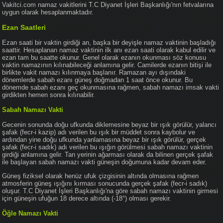
Vakitci.com namaz vakitlerini T.C Diyanet İşleri Başkanlığı'nın fetvalarına
uygun olarak hesaplanmaktadır.
Ezan Saatleri
Ezan saati bir vaktin girdiği an, başka bir deyişle namaz vaktinin başladığı
saattir. Hesaplanan namaz vaktinin ilk anı ezan saati olarak kabul edilir ve
ezan tam bu saatte okunur. Genel olarak ezanın okunması söz konusu
vaktin namazının kılınabileceği anlamına gelir. Camilerde ezanın bitişi ile
birlikte vakit namazı kılınmaya başlanır. Ramazan ayı dışındaki
dönemlerde sabah ezanı güneş doğmadan 1 saat önce okunur. Bu
dönemde sabah ezanı geç okunmasına rağmen, sabah namazı imsak vakti
girdikten hemen sonra kılınabilir.
Sabah Namazı Vakti
Gecenin sonunda doğu ufkunda diklemesine beyaz bir ışık görülür, yalancı
şafak (fecr-i kazip) adı verilen bu ışık bir müddet sonra kaybolur ve
ardından yine doğu ufkunda yanlamasına beyaz bir ışık görülür, gerçek
şafak (fecr-i sadık) adı verilen bu ışığın görülmesi sabah namazı vaktinin
girdiği anlamına gelir. Tan yerinin ağarması olarak da bilinen gerçek şafak
ile başlayan sabah namazı vakti güneşin doğumuna kadar devam eder.
Güneş fiziksel olarak henüz ufuk çizgisinin altında olmasına rağmen
atmosferin güneş ışığını kırması sonucunda gerçek şafak (fecr-i sadık)
oluşur. T.C Diyanet İşleri Başkanlığı'na göre sabah namazı vaktinin girmesi
için güneşin ufuğun 18 derece altında (-18°) olması gerekir.
Öğle Namazı Vakti