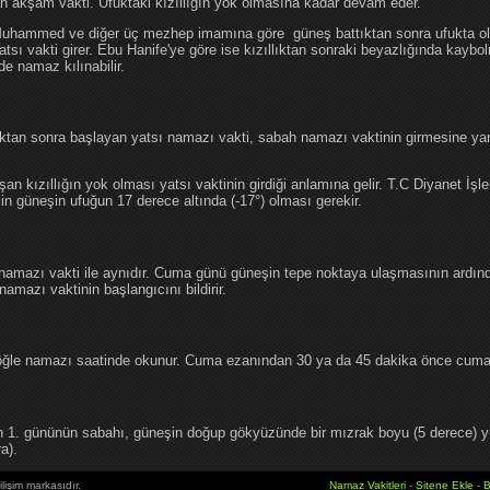
an akşam vakti. Ufuktaki kızıllığın yok olmasına kadar devam eder.
hammed ve diğer üç mezhep imamına göre güneş battıktan sonra ufukta oluş
atsı vakti girer. Ebu Hanife'ye göre ise kızıllıktan sonraki beyazlığında kaybo
de namaz kılınabilir.
tan sonra başlayan yatsı namazı vakti, sabah namazı vaktinin girmesine yan
an kızıllığın yok olması yatsı vaktinin girdiği anlamına gelir. T.C Diyanet İşle
in güneşin ufuğun 17 derece altında (-17°) olması gerekir.
namazı vakti ile aynıdır. Cuma günü güneşin tepe noktaya ulaşmasının ardın
mazı vaktinin başlangıcını bildirir.
le namazı saatinde okunur. Cuma ezanından 30 ya da 45 dakika önce cuma 
1. gününün sabahı, güneşin doğup gökyüzünde bir mızrak boyu (5 derece) 
a).
lişim markasıdır.
Namaz Vakitleri
-
Sitene Ekle
-
B