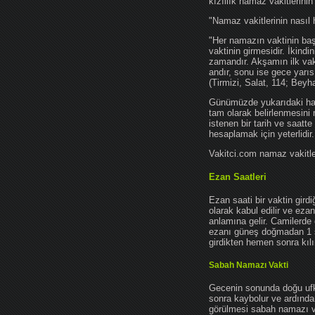
kızıllık namaz vakitlerinin
"Namaz vakitlerinin nasıl 
"Her namazın vaktinin başl
vaktinin girmesidir. İkindi
zamandır. Akşamın ilk vak
andır, sonu ise gece yarıs
(Tirmizi, Salat, 114; Beyh
Günümüzde yukarıdaki hadis
tam olarak belirlenmesini
istenen bir tarih ve saatt
hesaplamak için yeterlidir.
Vakitci.com namaz vakitler
Ezan Saatleri
Ezan saati bir vaktin gird
olarak kabul edilir ve ez
anlamına gelir. Camilerde 
ezanı güneş doğmadan 1 
girdikten hemen sonra kılın
Sabah Namazı Vakti
Gecenin sonunda doğu ufkun
sonra kaybolur ve ardından
görülmesi sabah namazı vak