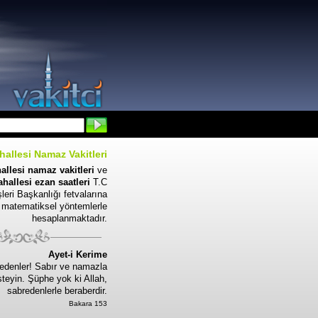
hallesi Namaz Vakitleri
allesi namaz vakitleri
ve
ahallesi ezan saatleri
T.C
leri Başkanlığı fetvalarına
 matematiksel yöntemlerle
hesaplanmaktadır.
Ayet-i Kerime
edenler! Sabır ve namazla
steyin. Şüphe yok ki Allah,
sabredenlerle beraberdir.
Bakara 153