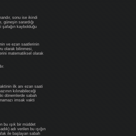
andır, sonu ise ikindi
se, güneşin sarardığı
ti şafağın kaybolduğu
nin ve ezan saatlerinin
u olarak bilinmesi,
erini matematiksel olarak
ır.
ktinin ilk anı ezan saati
zının kılınabileceği
daki dönemlerde sabah
namazı imsak vakti
en bu ışık bir müddet
adık) adı verilen bu ışığın
afak ile başlayan sabah