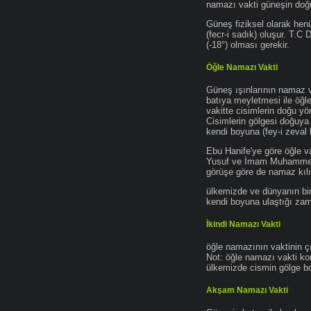
namazı vakti güneşin do
Güneş fiziksel olarak hen
(fecr-i sadık) oluşur. T.C
(-18°) olması gerekir.
Öğle Namazı Vakti
Güneş ışınlarının namaz 
batıya meyletmesi ile öğl
vakitte cisimlerin doğu y
Cisimlerin gölgesi doğuya
kendi boyuna (fey-i zeval 
Ebu Hanife'ye göre öğle v
Yusuf ve İmam Muhammed'e 
görüşe göre de namaz kılın
ülkemizde ve dünyanın bir
kendi boyuna ulaştığı zama
İkindi Namazı Vakti
öğle namazının vaktinin ç
Not: öğle namazı vakti ko
ülkemizde cismin gölge boy
Akşam Namazı Vakti