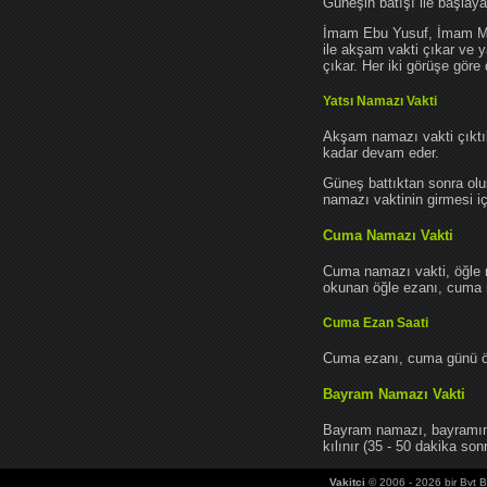
Güneşin batışı ile başlay
İmam Ebu Yusuf, İmam Mu
ile akşam vakti çıkar ve y
çıkar. Her iki görüşe göre 
Yatsı Namazı Vakti
Akşam namazı vakti çıktık
kadar devam eder.
Güneş battıktan sonra oluş
namazı vaktinin girmesi iç
Cuma Namazı Vakti
Cuma namazı vakti, öğle 
okunan öğle ezanı, cuma na
Cuma Ezan Saati
Cuma ezanı, cuma günü öğ
Bayram Namazı Vakti
Bayram namazı, bayramın 
kılınır (35 - 50 dakika sonr
Vakitci
© 2006 - 2026 bir Bvt Bi