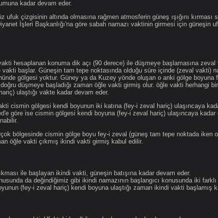
ğumuna kadar devam eder.
üz ufuk çizgisinin altında olmasına rağmen atmosferin güneş ışığını kırması
 Diyanet İşleri Başkanlığı'na göre sabah namazı vaktinin girmesi için güneşin 
vakti hesaplanan konuma dik açı (90 derece) ile düşmeye başlamasına zeval v
e vakti başlar. Güneşin tam tepe noktasında olduğu süre içinde (zeval vakti)
önünde gölgesi yoktur. Güney ya da Kuzey yönde oluşan o anki gölge boyuna fe
 doğru düşmeye başladığı zaman öğle vakti girmiş olur. öğle vakti herhangi b
hariç) ulaştığı vakte kadar devam eder.
akti cismin gölgesi kendi boyunun iki katına (fey-i zeval hariç) ulaşıncaya 
göre ise cismin gölgesi kendi boyuna (fey-i zeval hariç) ulaşıncaya kadar 
abilir.
çok bölgesinde cismin gölge boyu fey-i zeval (güneş tam tepe noktada iken o
n öğle vakti çıkmış ikindi vakti girmiş kabul edilir.
ıkması ile başlayan ikindi vakti, güneşin batışına kadar devam eder.
nusunda da değindiğimiz gibi ikindi namazının başlangıcı konusunda iki farklı
unun (fey-i zeval hariç) kendi boyuna ulaştığı zaman ikindi vakti başlamış kab