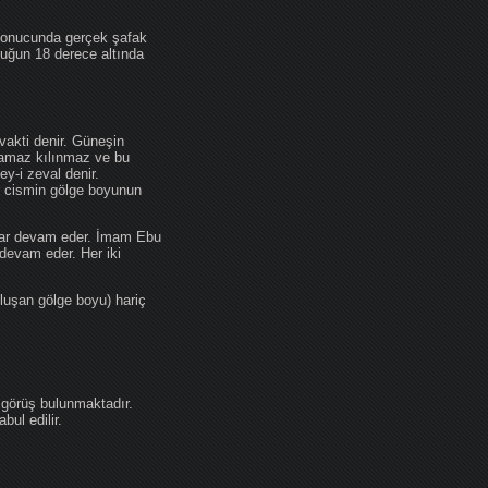
 sonucunda gerçek şafak
ufuğun 18 derece altında
akti denir. Güneşin
 namaz kılınmaz ve bu
y-i zeval denir.
ir cismin gölge boyunun
kadar devam eder. İmam Ebu
devam eder. Her iki
luşan gölge boyu) hariç
 görüş bulunmaktadır.
ul edilir.