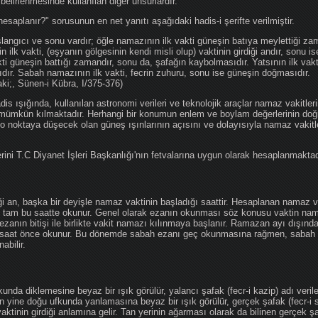
 belirlenmesinde kullanılan diğer unsurlardır.
hesaplanır?" sorusunun en net yanıtı aşağıdaki hadis-i şerifte verilmiştir.
angıcı ve sonu vardır; öğle namazının ilk vakti güneşin batıya meylettiği zam
nin ilk vakti, (eşyanın gölgesinin kendi misli olup) vaktinin girdiği andır, sonu i
ti güneşin battığı zamandır, sonu da, şafağın kaybolmasıdır. Yatsının ilk vak
ıdır. Sabah namazının ilk vakti, fecrin zuhuru, sonu ise güneşin doğmasıdır.
aki;, Sünen-i Kübra, I/375-376)
 ışığında, kullanılan astronomi verileri ve teknolojik araçlar namaz vakitleri
 mümkün kılmaktadır. Herhangi bir konumun enlem ve boylam değerlerinin doğr
e o noktaya düşecek olan güneş ışınlarının açısını ve dolayısıyla namaz vakitl
ini T.C Diyanet İşleri Başkanlığı'nın fetvalarına uygun olarak hesaplanmaktad
iği an, başka bir deyişle namaz vaktinin başladığı saattir. Hesaplanan namaz va
an tam bu saatte okunur. Genel olarak ezanın okunması söz konusu vaktin nama
ezanın bitişi ile birlikte vakit namazı kılınmaya başlanır. Ramazan ayı dışın
saat önce okunur. Bu dönemde sabah ezanı geç okunmasına rağmen, sabah 
abilir.
da diklemesine beyaz bir ışık görülür, yalancı şafak (fecr-i kazip) adı veril
 yine doğu ufkunda yanlamasına beyaz bir ışık görülür, gerçek şafak (fecr-i s
tinin girdiği anlamına gelir. Tan yerinin ağarması olarak da bilinen gerçek ş