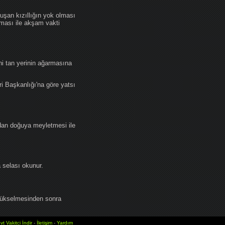
an kızıllığın yok olması
lması ile akşam vakti
i tan yerinin ağarmasına
ri Başkanlığı'na göre yatsı
dan doğuya meyletmesi ile
selası okunur.
yükselmesinden sonra
vt Vakitci İndir
-
İletişim
-
Yardım