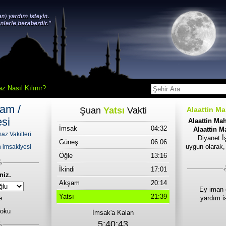
z Nasıl Kılınır?
yam /
Şuan
Yatsı
Vakti
Alaattin Ma
esi
Alaattin Mah
İmsak
04:32
Alaattin M
az Vakitleri
Diyanet İş
Güneş
06:06
uygun olarak,
 imsakiyesi
Öğle
13:16
İkindi
17:01
niz.
Akşam
20:14
Ey iman 
Yatsı
21:39
e
yardım i
 oku
İmsak'a Kalan
5:40:43