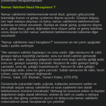
yöntemlerle hesaplanmaktadır.
Namaz Vakitleri Nasıl Hesaplanır ?
Namaz vakitlerinin belirlenmesinde temel ölçüt, güneşin gökyüzünde
bulunduğu konum ve güneş ışınlarının düşme açısıdır. Güneşin doğuşu,
tam tepe noktaya ulaşması ve batışı namaz vakitlerinin belirlenmesinde
kullanılan en temel unsurlardır. Bunlara ek olarak güneş ışınlarının düşme
açısı, gölge boyu, güneş doğmadan önce oluşan şafak ve güneş battıktan
sonra oluşan kızıllık namaz vakitlerinin belirlenmesinde kullanılan diğer
unsurlardır.
"Namaz vakitlerinin nasıl hesaplanır?" sorusunun en net yanıtı aşağıdaki
hadis-i şerifte verilmiştir.
"Her namazın vaktinin başlangıcı ve sonu vardır; öğle namazının ilk vakti
güneşin batıya meylettiği zamandır, sonu ise ikindi vaktinin girmesidir.
İkindinin ilk vakti, (eşyanın gölgesinin kendi misli olup) vaktinin girdiği andır,
sonu ise, güneşin sarardığı zamandır. Akşamın ilk vakti güneşin battığı
zamandır, sonu da, şafağın kaybolmasıdır. Yatsının ilk vakti şafağın
kaybolduğu andır, sonu ise gece yarısıdır. Sabah namazının ilk vakti, fecrin
zuhuru, sonu ise güneşin doğmasıdır.
(Tirmizi, Salat, 114; Beyhaki;, Sünen-i Kübra, I/375-376)
Günümüzde yukarıdaki hadis ışığında, kullanılan astronomi verileri ve
teknolojik araçlar namaz vakitlerinin ve ezan saatlerinin tam olarak
belirlenmesini mümkün kılmaktadır. Herhangi bir konumun enlem ve boylam
değerlerinin doğru olarak bilinmesi, istenen bir tarih ve saatte o noktaya
düşecek olan güneş ışınlarının açısını ve dolayısıyla namaz vakitlerini
matematiksel olarak hesaplamak için yeterlidir.