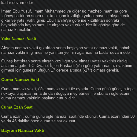
kadar devam eder.
İmam Ebu Yusuf, İmam Muhammed ve diğer üç mezhep imamına göre
güneş battıktan sonra ufukta oluşan kızıllığın yok olması ile akşam vakti
çıkar ve yatsı vakti girer. Ebu Hanife'ye göre ise kızıllıktan sonraki
beyazlığında kaybolması ile akşam vakti çıkar. Her iki görüşe göre de
namaz kılınabilir.
Yatsı Namazı Vakti
Akşam namazı vakti çıktıktan sonra başlayan yatsı namazı vakti, sabah
namazı vaktinin girmesine yani tan yerinin ağarmasına kadar devam eder.
Güneş battıktan sonra oluşan kızıllığın yok olması yatsı vaktinin girdiği
anlamına gelir. T.C Diyanet İşleri Başkanlığı'na göre yatsı namazı vaktinin
girmesi için güneşin ufuğun 17 derece altında (-17°) olması gerekir.
Cuma Namazı Vakti
Cuma namazı vakti, öğle namazı vakti ile aynıdır. Cuma günü güneşin tepe
noktaya ulaşmasının ardından doğuya meyletmesi ile okunan öğle ezanı,
cuma namazı vaktinin başlangıcını bildirir.
Cuma Ezan Saati
Cuma ezanı, cuma günü öğle namazı saatinde okunur. Cuma ezanından 30
ya da 45 dakika önce cuma selası okunur.
Bayram Namazı Vakti