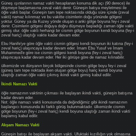
Güneş ışınlarının namaz vakti hesaplanan konuma dik açı (90 derece) ile
düşmeye başlamasına zeval vakti denir. Güneşin batıya meyletmesi ile
öğle vakti başlar. Güneşin tam tepe noktasında olduğu süre içinde (zeval
vakti) namaz kılınmaz ve bu vakitte cisimlerin doğu yönünde gölgesi
yoktur. Güney ya da Kuzey yönde oluşan o anki gölge boyuna fey-i zeval
denir. Cisimlerin gölgesi doğuya doğru düşmeye başladığı zaman öğle vakti
girmiş olur. öğle vakti herhangi bir cismin gölge boyunun kendi boyuna (fey-i
zeval hariç) ulaştığı vakte kadar devam eder.
Ebu Hanife'ye göre öğle vakti cismin gölgesi kendi boyunun iki katına (fey-i
zeval hariç) ulaşıncaya kadar devam eder. İmam Ebu Yusuf ve İmam
Muhammed'e göre ise cismin gölgesi kendi boyuna (fey-i zeval hariç)
ulaşıncaya kadar devam eder. Her iki görüşe göre de namaz kılınabilir.
ülkemizde ve dünyanın birçok bölgesinde cismin gölge boyu fey-i zeval
(güneş tam tepe noktada iken oluşan gölge boyu) hariç kendi boyuna
ulaştığı zaman öğle vakti çıkmış ikindi vakti girmiş kabul edilir.
İkindi Namazı Vakti
öğle namazının vaktinin çıkması ile başlayan ikindi vakti, güneşin batışına
kadar devam eder.
Not: öğle namazı vakti konusunda da değindiğimiz gibi ikindi namazının
başlangıcı konusunda iki farklı görüş bulunmaktadır. ülkemizde cismin
gölge boyunun (fey-i zeval hariç) kendi boyuna ulaştığı zaman ikindi vakti
başlamış kabul edilir.
Akşam Namazı Vakti
Güneşin batışı ile başlayan akşam vakti. Ufuktaki kızıllığın yok olmasına