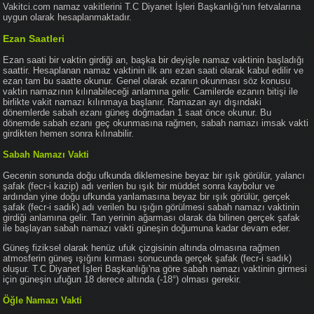
Vakitci.com namaz vakitlerini T.C Diyanet İşleri Başkanlığı'nın fetvalarına
uygun olarak hesaplanmaktadır.
Ezan Saatleri
Ezan saati bir vaktin girdiği an, başka bir deyişle namaz vaktinin başladığı
saattir. Hesaplanan namaz vaktinin ilk anı ezan saati olarak kabul edilir ve
ezan tam bu saatte okunur. Genel olarak ezanın okunması söz konusu
vaktin namazının kılınabileceği anlamına gelir. Camilerde ezanın bitişi ile
birlikte vakit namazı kılınmaya başlanır. Ramazan ayı dışındaki
dönemlerde sabah ezanı güneş doğmadan 1 saat önce okunur. Bu
dönemde sabah ezanı geç okunmasına rağmen, sabah namazı imsak vakti
girdikten hemen sonra kılınabilir.
Sabah Namazı Vakti
Gecenin sonunda doğu ufkunda diklemesine beyaz bir ışık görülür, yalancı
şafak (fecr-i kazip) adı verilen bu ışık bir müddet sonra kaybolur ve
ardından yine doğu ufkunda yanlamasına beyaz bir ışık görülür, gerçek
şafak (fecr-i sadık) adı verilen bu ışığın görülmesi sabah namazı vaktinin
girdiği anlamına gelir. Tan yerinin ağarması olarak da bilinen gerçek şafak
ile başlayan sabah namazı vakti güneşin doğumuna kadar devam eder.
Güneş fiziksel olarak henüz ufuk çizgisinin altında olmasına rağmen
atmosferin güneş ışığını kırması sonucunda gerçek şafak (fecr-i sadık)
oluşur. T.C Diyanet İşleri Başkanlığı'na göre sabah namazı vaktinin girmesi
için güneşin ufuğun 18 derece altında (-18°) olması gerekir.
Öğle Namazı Vakti