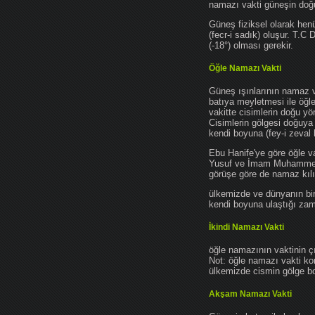
namazı vakti güneşin do
Güneş fiziksel olarak hen
(fecr-i sadık) oluşur. T.C
(-18°) olması gerekir.
Öğle Namazı Vakti
Güneş ışınlarının namaz 
batıya meyletmesi ile öğl
vakitte cisimlerin doğu y
Cisimlerin gölgesi doğuya
kendi boyuna (fey-i zeval 
Ebu Hanife'ye göre öğle v
Yusuf ve İmam Muhammed'e 
görüşe göre de namaz kılın
ülkemizde ve dünyanın bir
kendi boyuna ulaştığı zama
İkindi Namazı Vakti
öğle namazının vaktinin ç
Not: öğle namazı vakti ko
ülkemizde cismin gölge boy
Akşam Namazı Vakti