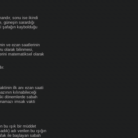
andır, sonu ise ikindi
se, güneşin sarardığı
ti şafağın kaybolduğu
nin ve ezan saatlerinin
u olarak bilinmesi,
erini matematiksel olarak
ır.
ktinin ilk anı ezan saati
zının kılınabileceği
daki dönemlerde sabah
namazı imsak vakti
en bu ışık bir müddet
adık) adı verilen bu ışığın
afak ile başlayan sabah