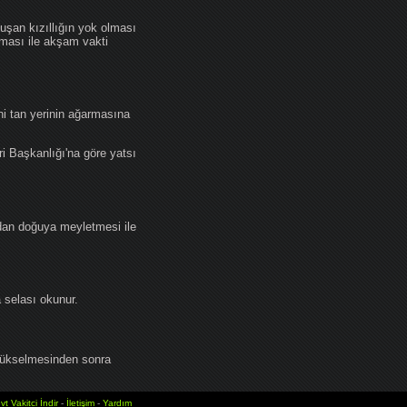
an kızıllığın yok olması
lması ile akşam vakti
i tan yerinin ağarmasına
ri Başkanlığı'na göre yatsı
dan doğuya meyletmesi ile
selası okunur.
yükselmesinden sonra
vt Vakitci İndir
-
İletişim
-
Yardım