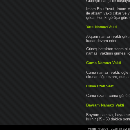
Güneşin batışı ile başlay
İmam Ebu Yusuf, İmam Mu
ile akşam vakti çıkar ve y
çıkar. Her iki görüşe göre 
Yatsı Namazı Vakti
Akşam namazı vakti çıktık
kadar devam eder.
Güneş battıktan sonra oluş
namazı vaktinin girmesi iç
Cuma Namazı Vakti
Cuma namazı vakti, öğle 
okunan öğle ezanı, cuma na
Cuma Ezan Saati
Cuma ezanı, cuma günü öğ
Bayram Namazı Vakti
Bayram namazı, bayramın 
kılınır (35 - 50 dakika sonr
Vakitci
© 2006 - 2026 bir Bvt Bi