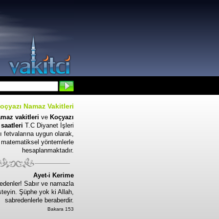
oçyazı Namaz Vakitleri
maz vakitleri
ve
Koçyazı
saatleri
T.C Diyanet İşleri
ı fetvalarına uygun olarak,
matematiksel yöntemlerle
hesaplanmaktadır.
Ayet-i Kerime
edenler! Sabır ve namazla
steyin. Şüphe yok ki Allah,
sabredenlerle beraberdir.
Bakara 153