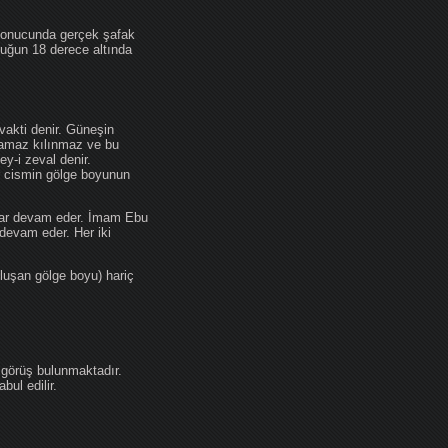
 sonucunda gerçek şafak
ufuğun 18 derece altında
akti denir. Güneşin
 namaz kılınmaz ve bu
y-i zeval denir.
ir cismin gölge boyunun
kadar devam eder. İmam Ebu
devam eder. Her iki
luşan gölge boyu) hariç
 görüş bulunmaktadır.
ul edilir.