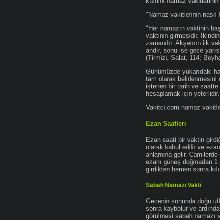
kızıllık namaz vakitlerinin
"Namaz vakitlerinin nasıl 
"Her namazın vaktinin başl
vaktinin girmesidir. İkindi
zamandır. Akşamın ilk vak
andır, sonu ise gece yarıs
(Tirmizi, Salat, 114; Beyh
Günümüzde yukarıdaki hadis
tam olarak belirlenmesini
istenen bir tarih ve saatt
hesaplamak için yeterlidir.
Vakitci.com namaz vakitler
Ezan Saatleri
Ezan saati bir vaktin gird
olarak kabul edilir ve ez
anlamına gelir. Camilerde 
ezanı güneş doğmadan 1 
girdikten hemen sonra kılın
Sabah Namazı Vakti
Gecenin sonunda doğu ufkun
sonra kaybolur ve ardından
görülmesi sabah namazı vak