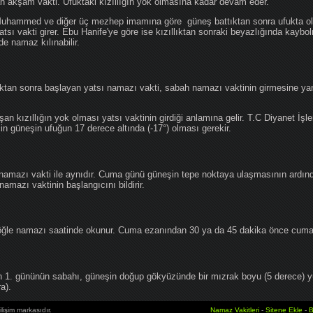
an akşam vakti. Ufuktaki kızıllığın yok olmasına kadar devam eder.
hammed ve diğer üç mezhep imamına göre güneş battıktan sonra ufukta oluş
atsı vakti girer. Ebu Hanife'ye göre ise kızıllıktan sonraki beyazlığında kaybo
de namaz kılınabilir.
tan sonra başlayan yatsı namazı vakti, sabah namazı vaktinin girmesine yan
an kızıllığın yok olması yatsı vaktinin girdiği anlamına gelir. T.C Diyanet İşle
in güneşin ufuğun 17 derece altında (-17°) olması gerekir.
namazı vakti ile aynıdır. Cuma günü güneşin tepe noktaya ulaşmasının ardın
mazı vaktinin başlangıcını bildirir.
le namazı saatinde okunur. Cuma ezanından 30 ya da 45 dakika önce cuma 
1. gününün sabahı, güneşin doğup gökyüzünde bir mızrak boyu (5 derece) 
a).
lişim markasıdır.
Namaz Vakitleri
-
Sitene Ekle
-
B