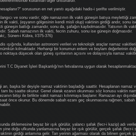
 belirlenmesinde kullanılan diğer unsurlardır.
hesaplanır?" sorusunun en net yanıtı aşağıdaki hadis-i şerifte verilmiştir.
angıcı ve sonu vardır; öğle namazının ilk vakti güneşin batıya meylettiği zam
nin ilk vakti, (eşyanın gölgesinin kendi misli olup) vaktinin girdiği andır, sonu i
ti güneşin battığı zamandır, sonu da, şafağın kaybolmasıdır. Yatsının ilk vak
ıdır. Sabah namazının ilk vakti, fecrin zuhuru, sonu ise güneşin doğmasıdır.
aki;, Sünen-i Kübra, I/375-376)
 ışığında, kullanılan astronomi verileri ve teknolojik araçlar namaz vakitleri
 mümkün kılmaktadır. Herhangi bir konumun enlem ve boylam değerlerinin doğr
e o noktaya düşecek olan güneş ışınlarının açısını ve dolayısıyla namaz vakitl
ini T.C Diyanet İşleri Başkanlığı'nın fetvalarına uygun olarak hesaplanmaktad
iği an, başka bir deyişle namaz vaktinin başladığı saattir. Hesaplanan namaz va
an tam bu saatte okunur. Genel olarak ezanın okunması söz konusu vaktin nama
ezanın bitişi ile birlikte vakit namazı kılınmaya başlanır. Ramazan ayı dışın
saat önce okunur. Bu dönemde sabah ezanı geç okunmasına rağmen, sabah 
abilir.
da diklemesine beyaz bir ışık görülür, yalancı şafak (fecr-i kazip) adı veril
 yine doğu ufkunda yanlamasına beyaz bir ışık görülür, gerçek şafak (fecr-i s
tinin girdiği anlamına gelir. Tan yerinin ağarması olarak da bilinen gerçek ş