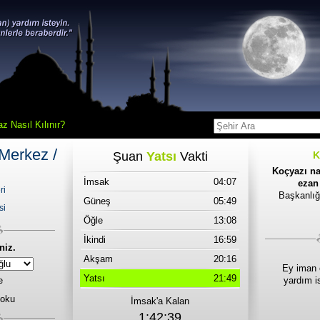
z Nasıl Kılınır?
Merkez /
Şuan
Yatsı
Vakti
K
Koçyazı na
İmsak
04:07
ezan 
ri
Başkanlığ
Güneş
05:49
si
Öğle
13:08
İkindi
16:59
niz.
Akşam
20:16
Ey iman 
Yatsı
21:49
e
yardım i
 oku
İmsak'a Kalan
1:42:39