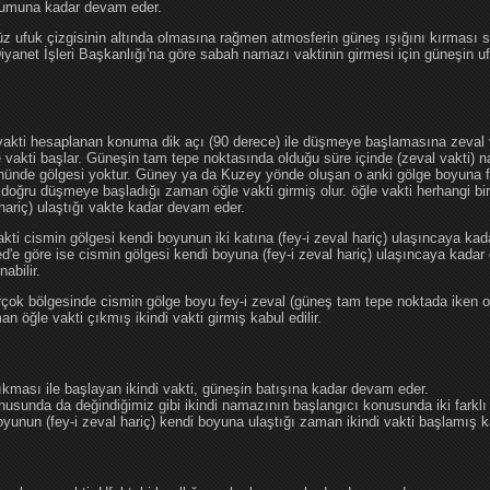
ğumuna kadar devam eder.
üz ufuk çizgisinin altında olmasına rağmen atmosferin güneş ışığını kırması
 Diyanet İşleri Başkanlığı'na göre sabah namazı vaktinin girmesi için güneşin 
vakti hesaplanan konuma dik açı (90 derece) ile düşmeye başlamasına zeval v
e vakti başlar. Güneşin tam tepe noktasında olduğu süre içinde (zeval vakti)
önünde gölgesi yoktur. Güney ya da Kuzey yönde oluşan o anki gölge boyuna fe
 doğru düşmeye başladığı zaman öğle vakti girmiş olur. öğle vakti herhangi b
hariç) ulaştığı vakte kadar devam eder.
akti cismin gölgesi kendi boyunun iki katına (fey-i zeval hariç) ulaşıncaya 
göre ise cismin gölgesi kendi boyuna (fey-i zeval hariç) ulaşıncaya kadar 
abilir.
çok bölgesinde cismin gölge boyu fey-i zeval (güneş tam tepe noktada iken o
n öğle vakti çıkmış ikindi vakti girmiş kabul edilir.
ıkması ile başlayan ikindi vakti, güneşin batışına kadar devam eder.
nusunda da değindiğimiz gibi ikindi namazının başlangıcı konusunda iki farklı
unun (fey-i zeval hariç) kendi boyuna ulaştığı zaman ikindi vakti başlamış kab