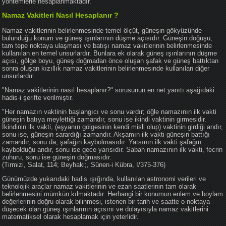
yöntemlerle hesaplanmaktadır.
Namaz Vakitleri Nasıl Hesaplanır ?
Namaz vakitlerinin belirlenmesinde temel ölçüt, güneşin gökyüzünde
bulunduğu konum ve güneş ışınlarının düşme açısıdır. Güneşin doğuşu,
tam tepe noktaya ulaşması ve batışı namaz vakitlerinin belirlenmesinde
kullanılan en temel unsurlardır. Bunlara ek olarak güneş ışınlarının düşme
açısı, gölge boyu, güneş doğmadan önce oluşan şafak ve güneş battıktan
sonra oluşan kızıllık namaz vakitlerinin belirlenmesinde kullanılan diğer
unsurlardır.
"Namaz vakitlerinin nasıl hesaplanır?" sorusunun en net yanıtı aşağıdaki
hadis-i şerifte verilmiştir.
"Her namazın vaktinin başlangıcı ve sonu vardır; öğle namazının ilk vakti
güneşin batıya meylettiği zamandır, sonu ise ikindi vaktinin girmesidir.
İkindinin ilk vakti, (eşyanın gölgesinin kendi misli olup) vaktinin girdiği andır,
sonu ise, güneşin sarardığı zamandır. Akşamın ilk vakti güneşin battığı
zamandır, sonu da, şafağın kaybolmasıdır. Yatsının ilk vakti şafağın
kaybolduğu andır, sonu ise gece yarısıdır. Sabah namazının ilk vakti, fecrin
zuhuru, sonu ise güneşin doğmasıdır.
(Tirmizi, Salat, 114; Beyhaki;, Sünen-i Kübra, I/375-376)
Günümüzde yukarıdaki hadis ışığında, kullanılan astronomi verileri ve
teknolojik araçlar namaz vakitlerinin ve ezan saatlerinin tam olarak
belirlenmesini mümkün kılmaktadır. Herhangi bir konumun enlem ve boylam
değerlerinin doğru olarak bilinmesi, istenen bir tarih ve saatte o noktaya
düşecek olan güneş ışınlarının açısını ve dolayısıyla namaz vakitlerini
matematiksel olarak hesaplamak için yeterlidir.