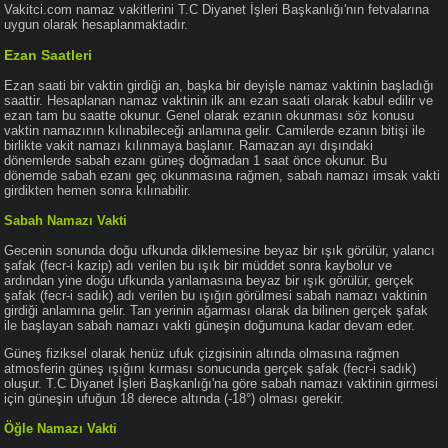
Vakitci.com namaz vakitlerini T.C Diyanet İşleri Başkanlığı'nın fetvalarına
uygun olarak hesaplanmaktadır.
Ezan Saatleri
Ezan saati bir vaktin girdiği an, başka bir deyişle namaz vaktinin başladığı
saattir. Hesaplanan namaz vaktinin ilk anı ezan saati olarak kabul edilir ve
ezan tam bu saatte okunur. Genel olarak ezanın okunması söz konusu
vaktin namazının kılınabileceği anlamına gelir. Camilerde ezanın bitişi ile
birlikte vakit namazı kılınmaya başlanır. Ramazan ayı dışındaki
dönemlerde sabah ezanı güneş doğmadan 1 saat önce okunur. Bu
dönemde sabah ezanı geç okunmasına rağmen, sabah namazı imsak vakti
girdikten hemen sonra kılınabilir.
Sabah Namazı Vakti
Gecenin sonunda doğu ufkunda diklemesine beyaz bir ışık görülür, yalancı
şafak (fecr-i kazip) adı verilen bu ışık bir müddet sonra kaybolur ve
ardından yine doğu ufkunda yanlamasına beyaz bir ışık görülür, gerçek
şafak (fecr-i sadık) adı verilen bu ışığın görülmesi sabah namazı vaktinin
girdiği anlamına gelir. Tan yerinin ağarması olarak da bilinen gerçek şafak
ile başlayan sabah namazı vakti güneşin doğumuna kadar devam eder.
Güneş fiziksel olarak henüz ufuk çizgisinin altında olmasına rağmen
atmosferin güneş ışığını kırması sonucunda gerçek şafak (fecr-i sadık)
oluşur. T.C Diyanet İşleri Başkanlığı'na göre sabah namazı vaktinin girmesi
için güneşin ufuğun 18 derece altında (-18°) olması gerekir.
Öğle Namazı Vakti