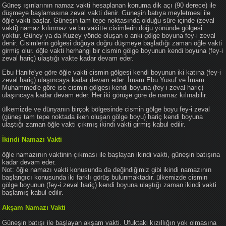
Güneş ışınlarının namaz vakti hesaplanan konuma dik açı (90 derece) ile
düşmeye başlamasına zeval vakti denir. Güneşin batıya meyletmesi ile
öğle vakti başlar. Güneşin tam tepe noktasında olduğu süre içinde (zeval
vakti) namaz kılınmaz ve bu vakitte cisimlerin doğu yönünde gölgesi
yoktur. Güney ya da Kuzey yönde oluşan o anki gölge boyuna fey-i zeval
denir. Cisimlerin gölgesi doğuya doğru düşmeye başladığı zaman öğle vakti
girmiş olur. öğle vakti herhangi bir cismin gölge boyunun kendi boyuna (fey-i
zeval hariç) ulaştığı vakte kadar devam eder.
Ebu Hanife'ye göre öğle vakti cismin gölgesi kendi boyunun iki katına (fey-i
zeval hariç) ulaşıncaya kadar devam eder. İmam Ebu Yusuf ve İmam
Muhammed'e göre ise cismin gölgesi kendi boyuna (fey-i zeval hariç)
ulaşıncaya kadar devam eder. Her iki görüşe göre de namaz kılınabilir.
ülkemizde ve dünyanın birçok bölgesinde cismin gölge boyu fey-i zeval
(güneş tam tepe noktada iken oluşan gölge boyu) hariç kendi boyuna
ulaştığı zaman öğle vakti çıkmış ikindi vakti girmiş kabul edilir.
İkindi Namazı Vakti
öğle namazının vaktinin çıkması ile başlayan ikindi vakti, güneşin batışına
kadar devam eder.
Not: öğle namazı vakti konusunda da değindiğimiz gibi ikindi namazının
başlangıcı konusunda iki farklı görüş bulunmaktadır. ülkemizde cismin
gölge boyunun (fey-i zeval hariç) kendi boyuna ulaştığı zaman ikindi vakti
başlamış kabul edilir.
Akşam Namazı Vakti
Güneşin batışı ile başlayan akşam vakti. Ufuktaki kızıllığın yok olmasına