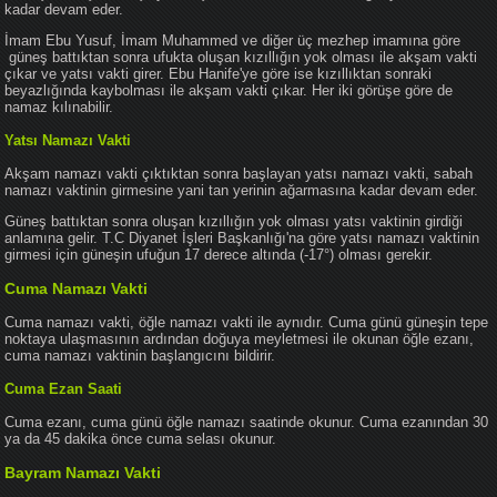
kadar devam eder.
İmam Ebu Yusuf, İmam Muhammed ve diğer üç mezhep imamına göre
güneş battıktan sonra ufukta oluşan kızıllığın yok olması ile akşam vakti
çıkar ve yatsı vakti girer. Ebu Hanife'ye göre ise kızıllıktan sonraki
beyazlığında kaybolması ile akşam vakti çıkar. Her iki görüşe göre de
namaz kılınabilir.
Yatsı Namazı Vakti
Akşam namazı vakti çıktıktan sonra başlayan yatsı namazı vakti, sabah
namazı vaktinin girmesine yani tan yerinin ağarmasına kadar devam eder.
Güneş battıktan sonra oluşan kızıllığın yok olması yatsı vaktinin girdiği
anlamına gelir. T.C Diyanet İşleri Başkanlığı'na göre yatsı namazı vaktinin
girmesi için güneşin ufuğun 17 derece altında (-17°) olması gerekir.
Cuma Namazı Vakti
Cuma namazı vakti, öğle namazı vakti ile aynıdır. Cuma günü güneşin tepe
noktaya ulaşmasının ardından doğuya meyletmesi ile okunan öğle ezanı,
cuma namazı vaktinin başlangıcını bildirir.
Cuma Ezan Saati
Cuma ezanı, cuma günü öğle namazı saatinde okunur. Cuma ezanından 30
ya da 45 dakika önce cuma selası okunur.
Bayram Namazı Vakti