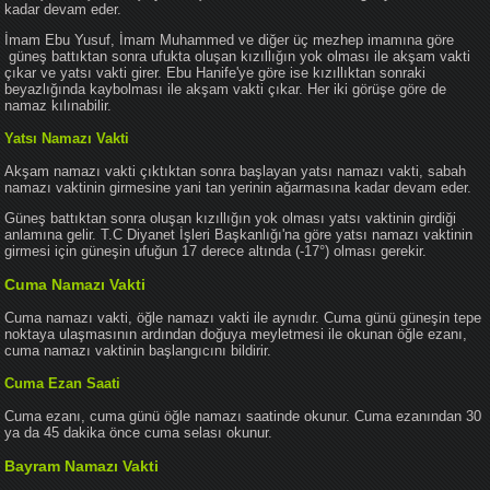
kadar devam eder.
İmam Ebu Yusuf, İmam Muhammed ve diğer üç mezhep imamına göre
güneş battıktan sonra ufukta oluşan kızıllığın yok olması ile akşam vakti
çıkar ve yatsı vakti girer. Ebu Hanife'ye göre ise kızıllıktan sonraki
beyazlığında kaybolması ile akşam vakti çıkar. Her iki görüşe göre de
namaz kılınabilir.
Yatsı Namazı Vakti
Akşam namazı vakti çıktıktan sonra başlayan yatsı namazı vakti, sabah
namazı vaktinin girmesine yani tan yerinin ağarmasına kadar devam eder.
Güneş battıktan sonra oluşan kızıllığın yok olması yatsı vaktinin girdiği
anlamına gelir. T.C Diyanet İşleri Başkanlığı'na göre yatsı namazı vaktinin
girmesi için güneşin ufuğun 17 derece altında (-17°) olması gerekir.
Cuma Namazı Vakti
Cuma namazı vakti, öğle namazı vakti ile aynıdır. Cuma günü güneşin tepe
noktaya ulaşmasının ardından doğuya meyletmesi ile okunan öğle ezanı,
cuma namazı vaktinin başlangıcını bildirir.
Cuma Ezan Saati
Cuma ezanı, cuma günü öğle namazı saatinde okunur. Cuma ezanından 30
ya da 45 dakika önce cuma selası okunur.
Bayram Namazı Vakti