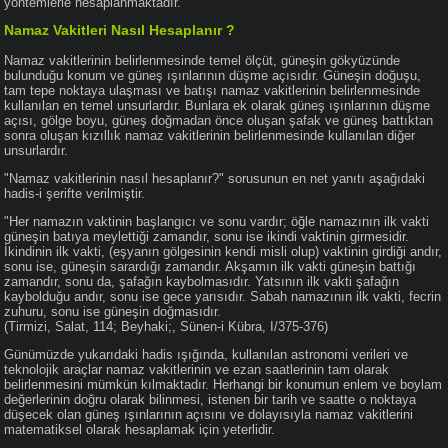
yöntemlerle hesaplanmaktadır.
Namaz Vakitleri Nasıl Hesaplanır ?
Namaz vakitlerinin belirlenmesinde temel ölçüt, güneşin gökyüzünde
bulunduğu konum ve güneş ışınlarının düşme açısıdır. Güneşin doğuşu,
tam tepe noktaya ulaşması ve batışı namaz vakitlerinin belirlenmesinde
kullanılan en temel unsurlardır. Bunlara ek olarak güneş ışınlarının düşme
açısı, gölge boyu, güneş doğmadan önce oluşan şafak ve güneş battıktan
sonra oluşan kızıllık namaz vakitlerinin belirlenmesinde kullanılan diğer
unsurlardır.
"Namaz vakitlerinin nasıl hesaplanır?" sorusunun en net yanıtı aşağıdaki
hadis-i şerifte verilmiştir.
"Her namazın vaktinin başlangıcı ve sonu vardır; öğle namazının ilk vakti
güneşin batıya meylettiği zamandır, sonu ise ikindi vaktinin girmesidir.
İkindinin ilk vakti, (eşyanın gölgesinin kendi misli olup) vaktinin girdiği andır,
sonu ise, güneşin sarardığı zamandır. Akşamın ilk vakti güneşin battığı
zamandır, sonu da, şafağın kaybolmasıdır. Yatsının ilk vakti şafağın
kaybolduğu andır, sonu ise gece yarısıdır. Sabah namazının ilk vakti, fecrin
zuhuru, sonu ise güneşin doğmasıdır.
(Tirmizi, Salat, 114; Beyhaki;, Sünen-i Kübra, I/375-376)
Günümüzde yukarıdaki hadis ışığında, kullanılan astronomi verileri ve
teknolojik araçlar namaz vakitlerinin ve ezan saatlerinin tam olarak
belirlenmesini mümkün kılmaktadır. Herhangi bir konumun enlem ve boylam
değerlerinin doğru olarak bilinmesi, istenen bir tarih ve saatte o noktaya
düşecek olan güneş ışınlarının açısını ve dolayısıyla namaz vakitlerini
matematiksel olarak hesaplamak için yeterlidir.