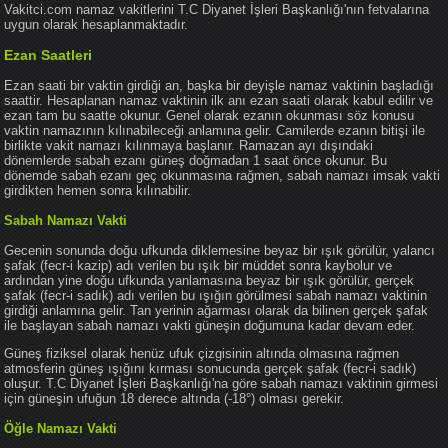
Vakitci.com namaz vakitlerini T.C Diyanet İşleri Başkanlığı'nın fetvalarına
uygun olarak hesaplanmaktadır.
Ezan Saatleri
Ezan saati bir vaktin girdiği an, başka bir deyişle namaz vaktinin başladığı
saattir. Hesaplanan namaz vaktinin ilk anı ezan saati olarak kabul edilir ve
ezan tam bu saatte okunur. Genel olarak ezanın okunması söz konusu
vaktin namazının kılınabileceği anlamına gelir. Camilerde ezanın bitişi ile
birlikte vakit namazı kılınmaya başlanır. Ramazan ayı dışındaki
dönemlerde sabah ezanı güneş doğmadan 1 saat önce okunur. Bu
dönemde sabah ezanı geç okunmasına rağmen, sabah namazı imsak vakti
girdikten hemen sonra kılınabilir.
Sabah Namazı Vakti
Gecenin sonunda doğu ufkunda diklemesine beyaz bir ışık görülür, yalancı
şafak (fecr-i kazip) adı verilen bu ışık bir müddet sonra kaybolur ve
ardından yine doğu ufkunda yanlamasına beyaz bir ışık görülür, gerçek
şafak (fecr-i sadık) adı verilen bu ışığın görülmesi sabah namazı vaktinin
girdiği anlamına gelir. Tan yerinin ağarması olarak da bilinen gerçek şafak
ile başlayan sabah namazı vakti güneşin doğumuna kadar devam eder.
Güneş fiziksel olarak henüz ufuk çizgisinin altında olmasına rağmen
atmosferin güneş ışığını kırması sonucunda gerçek şafak (fecr-i sadık)
oluşur. T.C Diyanet İşleri Başkanlığı'na göre sabah namazı vaktinin girmesi
için güneşin ufuğun 18 derece altında (-18°) olması gerekir.
Öğle Namazı Vakti