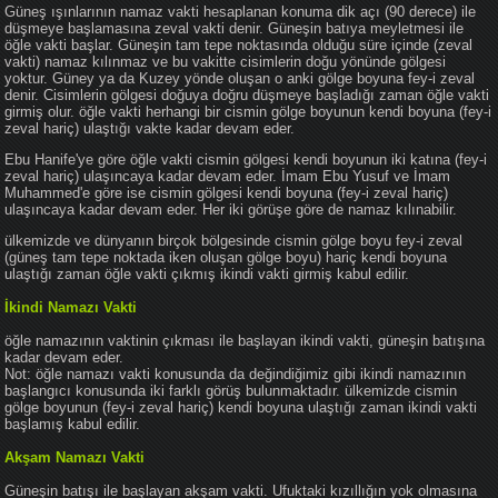
Güneş ışınlarının namaz vakti hesaplanan konuma dik açı (90 derece) ile
düşmeye başlamasına zeval vakti denir. Güneşin batıya meyletmesi ile
öğle vakti başlar. Güneşin tam tepe noktasında olduğu süre içinde (zeval
vakti) namaz kılınmaz ve bu vakitte cisimlerin doğu yönünde gölgesi
yoktur. Güney ya da Kuzey yönde oluşan o anki gölge boyuna fey-i zeval
denir. Cisimlerin gölgesi doğuya doğru düşmeye başladığı zaman öğle vakti
girmiş olur. öğle vakti herhangi bir cismin gölge boyunun kendi boyuna (fey-i
zeval hariç) ulaştığı vakte kadar devam eder.
Ebu Hanife'ye göre öğle vakti cismin gölgesi kendi boyunun iki katına (fey-i
zeval hariç) ulaşıncaya kadar devam eder. İmam Ebu Yusuf ve İmam
Muhammed'e göre ise cismin gölgesi kendi boyuna (fey-i zeval hariç)
ulaşıncaya kadar devam eder. Her iki görüşe göre de namaz kılınabilir.
ülkemizde ve dünyanın birçok bölgesinde cismin gölge boyu fey-i zeval
(güneş tam tepe noktada iken oluşan gölge boyu) hariç kendi boyuna
ulaştığı zaman öğle vakti çıkmış ikindi vakti girmiş kabul edilir.
İkindi Namazı Vakti
öğle namazının vaktinin çıkması ile başlayan ikindi vakti, güneşin batışına
kadar devam eder.
Not: öğle namazı vakti konusunda da değindiğimiz gibi ikindi namazının
başlangıcı konusunda iki farklı görüş bulunmaktadır. ülkemizde cismin
gölge boyunun (fey-i zeval hariç) kendi boyuna ulaştığı zaman ikindi vakti
başlamış kabul edilir.
Akşam Namazı Vakti
Güneşin batışı ile başlayan akşam vakti. Ufuktaki kızıllığın yok olmasına