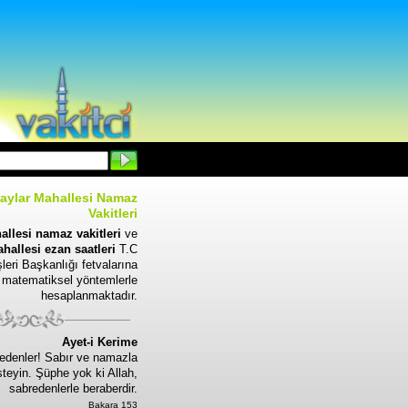
aylar Mahallesi Namaz
Vakitleri
llesi namaz vakitleri
ve
hallesi ezan saatleri
T.C
leri Başkanlığı fetvalarına
 matematiksel yöntemlerle
hesaplanmaktadır.
Ayet-i Kerime
edenler! Sabır ve namazla
steyin. Şüphe yok ki Allah,
sabredenlerle beraberdir.
Bakara 153