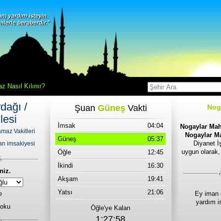
z Nasıl Kılınır?
dağı /
Şuan
Güneş
Vakti
Nog
lesi
İmsak
04:04
Nogaylar Maha
maz Vakitleri
Nogaylar Ma
Güneş
05:37
Diyanet İş
n imsakiyesi
uygun olarak,
Öğle
12:45
İkindi
16:30
niz.
Akşam
19:41
Yatsı
21:06
e
Ey iman 
yardım i
 oku
Öğle'ye Kalan
1:27:58