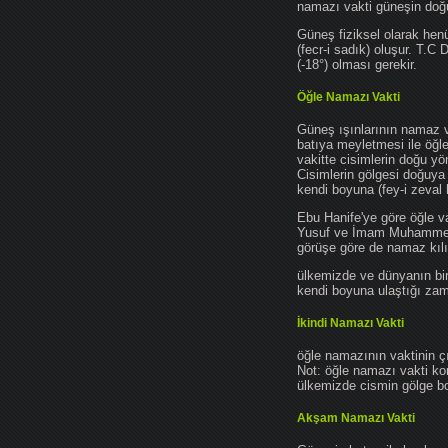
namazı vakti güneşin do
Güneş fiziksel olarak hen
(fecr-i sadık) oluşur. T.C
(-18°) olması gerekir.
Öğle Namazı Vakti
Güneş ışınlarının namaz 
batıya meyletmesi ile öğl
vakitte cisimlerin doğu y
Cisimlerin gölgesi doğuya
kendi boyuna (fey-i zeval 
Ebu Hanife'ye göre öğle v
Yusuf ve İmam Muhammed'e 
görüşe göre de namaz kılın
ülkemizde ve dünyanın bir
kendi boyuna ulaştığı zama
İkindi Namazı Vakti
öğle namazının vaktinin ç
Not: öğle namazı vakti ko
ülkemizde cismin gölge boy
Akşam Namazı Vakti