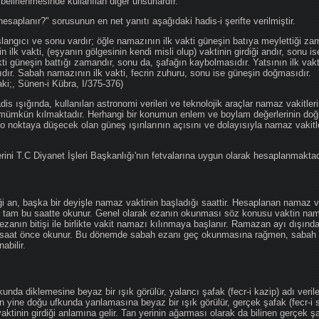
 belirlenmesinde kullanılan diğer unsurlardır.
hesaplanır?" sorusunun en net yanıtı aşağıdaki hadis-i şerifte verilmiştir.
angıcı ve sonu vardır; öğle namazının ilk vakti güneşin batıya meylettiği zam
nin ilk vakti, (eşyanın gölgesinin kendi misli olup) vaktinin girdiği andır, sonu i
ti güneşin battığı zamandır, sonu da, şafağın kaybolmasıdır. Yatsının ilk vak
ıdır. Sabah namazının ilk vakti, fecrin zuhuru, sonu ise güneşin doğmasıdır.
aki;, Sünen-i Kübra, I/375-376)
 ışığında, kullanılan astronomi verileri ve teknolojik araçlar namaz vakitleri
 mümkün kılmaktadır. Herhangi bir konumun enlem ve boylam değerlerinin doğr
e o noktaya düşecek olan güneş ışınlarının açısını ve dolayısıyla namaz vakitl
ini T.C Diyanet İşleri Başkanlığı'nın fetvalarına uygun olarak hesaplanmaktad
iği an, başka bir deyişle namaz vaktinin başladığı saattir. Hesaplanan namaz va
an tam bu saatte okunur. Genel olarak ezanın okunması söz konusu vaktin nama
ezanın bitişi ile birlikte vakit namazı kılınmaya başlanır. Ramazan ayı dışın
saat önce okunur. Bu dönemde sabah ezanı geç okunmasına rağmen, sabah 
abilir.
da diklemesine beyaz bir ışık görülür, yalancı şafak (fecr-i kazip) adı veril
 yine doğu ufkunda yanlamasına beyaz bir ışık görülür, gerçek şafak (fecr-i s
tinin girdiği anlamına gelir. Tan yerinin ağarması olarak da bilinen gerçek ş