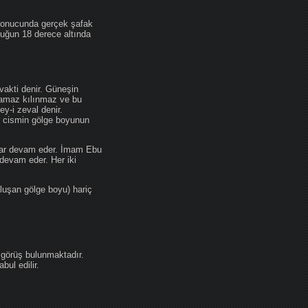
 sonucunda gerçek şafak
ufuğun 18 derece altında
akti denir. Güneşin
 namaz kılınmaz ve bu
y-i zeval denir.
ir cismin gölge boyunun
kadar devam eder. İmam Ebu
devam eder. Her iki
luşan gölge boyu) hariç
 görüş bulunmaktadır.
ul edilir.