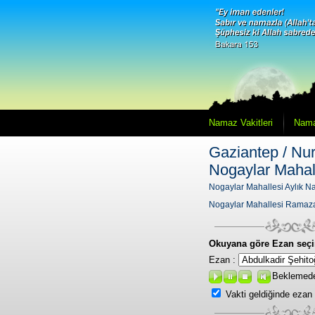
Namaz Vakitleri
Nama
Gaziantep / Nur
Nogaylar Mahal
Nogaylar Mahallesi Aylık Na
Nogaylar Mahallesi Ramaza
Okuyana göre Ezan seçi
Ezan :
Beklemed
Vakti geldiğinde ezan