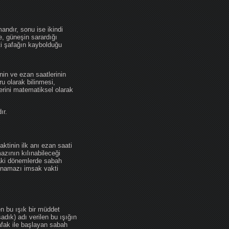
andır, sonu ise ikindi
se, güneşin sarardığı
ti şafağın kaybolduğu
nin ve ezan saatlerinin
u olarak bilinmesi,
erini matematiksel olarak
ır.
ktinin ilk anı ezan saati
zının kılınabileceği
daki dönemlerde sabah
namazı imsak vakti
en bu ışık bir müddet
adık) adı verilen bu ışığın
afak ile başlayan sabah