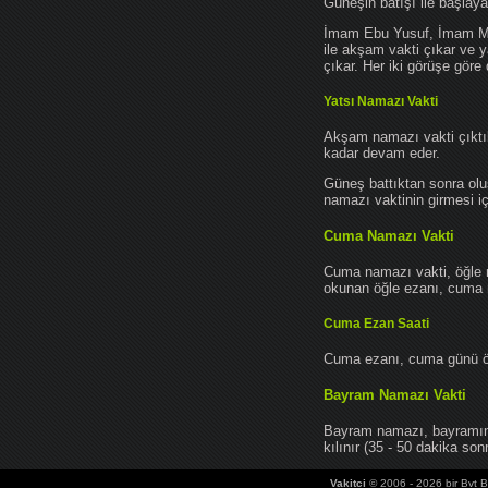
Güneşin batışı ile başlay
İmam Ebu Yusuf, İmam Mu
ile akşam vakti çıkar ve y
çıkar. Her iki görüşe göre 
Yatsı Namazı Vakti
Akşam namazı vakti çıktık
kadar devam eder.
Güneş battıktan sonra oluş
namazı vaktinin girmesi iç
Cuma Namazı Vakti
Cuma namazı vakti, öğle 
okunan öğle ezanı, cuma na
Cuma Ezan Saati
Cuma ezanı, cuma günü öğ
Bayram Namazı Vakti
Bayram namazı, bayramın 
kılınır (35 - 50 dakika sonr
Vakitci
© 2006 - 2026 bir Bvt Bi