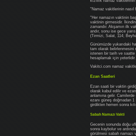
kızıllık namaz vakitlerinin
"Namaz vakitlerinin nasıl 
"Her namazın vaktinin başl
vaktinin girmesidir. İkindi
zamandır. Akşamın ilk vak
andır, sonu ise gece yarıs
(Tirmizi, Salat, 114; Beyh
Günümüzde yukarıdaki hadis
tam olarak belirlenmesini
istenen bir tarih ve saatt
hesaplamak için yeterlidir.
Vakitci.com namaz vakitler
Ezan Saatleri
Ezan saati bir vaktin gird
olarak kabul edilir ve ez
anlamına gelir. Camilerde 
ezanı güneş doğmadan 1 
girdikten hemen sonra kılın
Sabah Namazı Vakti
Gecenin sonunda doğu ufkun
sonra kaybolur ve ardından
görülmesi sabah namazı vak