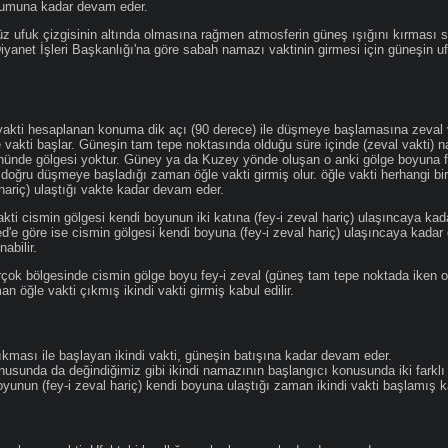
ğumuna kadar devam eder.
üz ufuk çizgisinin altında olmasına rağmen atmosferin güneş ışığını kırması
 Diyanet İşleri Başkanlığı'na göre sabah namazı vaktinin girmesi için güneşin 
vakti hesaplanan konuma dik açı (90 derece) ile düşmeye başlamasına zeval v
e vakti başlar. Güneşin tam tepe noktasında olduğu süre içinde (zeval vakti)
önünde gölgesi yoktur. Güney ya da Kuzey yönde oluşan o anki gölge boyuna fe
 doğru düşmeye başladığı zaman öğle vakti girmiş olur. öğle vakti herhangi b
hariç) ulaştığı vakte kadar devam eder.
akti cismin gölgesi kendi boyunun iki katına (fey-i zeval hariç) ulaşıncaya 
göre ise cismin gölgesi kendi boyuna (fey-i zeval hariç) ulaşıncaya kadar 
abilir.
çok bölgesinde cismin gölge boyu fey-i zeval (güneş tam tepe noktada iken o
n öğle vakti çıkmış ikindi vakti girmiş kabul edilir.
ıkması ile başlayan ikindi vakti, güneşin batışına kadar devam eder.
nusunda da değindiğimiz gibi ikindi namazının başlangıcı konusunda iki farklı
unun (fey-i zeval hariç) kendi boyuna ulaştığı zaman ikindi vakti başlamış kab