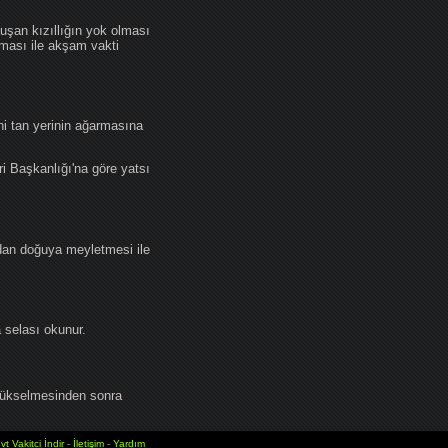
an kızıllığın yok olması
lması ile akşam vakti
i tan yerinin ağarmasına
ri Başkanlığı'na göre yatsı
dan doğuya meyletmesi ile
selası okunur.
yükselmesinden sonra
vt Vakitci İndir
-
İletişim
-
Yardım