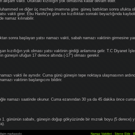
an akşam vakti. Ufuktaki kızıllığın yok olmasına kadar devam eder.
hammed ve diğer üç mezhep imamına göre güneş battıktan sonra ufukta oluş
atsı vakti girer. Ebu Hanife'ye göre ise kızıllıktan sonraki beyazlığında kaybo
de namaz kılınabilir.
tan sonra başlayan yatsı namazı vakti, sabah namazı vaktinin girmesine yan
an kızıllığın yok olması yatsı vaktinin girdiği anlamına gelir. T.C Diyanet İşle
in güneşin ufuğun 17 derece altında (-17°) olması gerekir.
namazı vakti ile aynıdır. Cuma günü güneşin tepe noktaya ulaşmasının ardın
mazı vaktinin başlangıcını bildirir.
le namazı saatinde okunur. Cuma ezanından 30 ya da 45 dakika önce cuma 
1. gününün sabahı, güneşin doğup gökyüzünde bir mızrak boyu (5 derece) 
a).
lişim markasıdır.
Namaz Vakitleri
-
Sitene Ekle
-
B