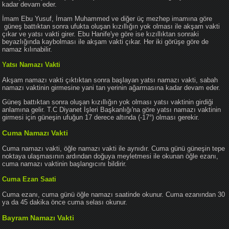
kadar devam eder.
İmam Ebu Yusuf, İmam Muhammed ve diğer üç mezhep imamına göre
güneş battıktan sonra ufukta oluşan kızıllığın yok olması ile akşam vakti
çıkar ve yatsı vakti girer. Ebu Hanife'ye göre ise kızıllıktan sonraki
beyazlığında kaybolması ile akşam vakti çıkar. Her iki görüşe göre de
namaz kılınabilir.
Yatsı Namazı Vakti
Akşam namazı vakti çıktıktan sonra başlayan yatsı namazı vakti, sabah
namazı vaktinin girmesine yani tan yerinin ağarmasına kadar devam eder.
Güneş battıktan sonra oluşan kızıllığın yok olması yatsı vaktinin girdiği
anlamına gelir. T.C Diyanet İşleri Başkanlığı'na göre yatsı namazı vaktinin
girmesi için güneşin ufuğun 17 derece altında (-17°) olması gerekir.
Cuma Namazı Vakti
Cuma namazı vakti, öğle namazı vakti ile aynıdır. Cuma günü güneşin tepe
noktaya ulaşmasının ardından doğuya meyletmesi ile okunan öğle ezanı,
cuma namazı vaktinin başlangıcını bildirir.
Cuma Ezan Saati
Cuma ezanı, cuma günü öğle namazı saatinde okunur. Cuma ezanından 30
ya da 45 dakika önce cuma selası okunur.
Bayram Namazı Vakti