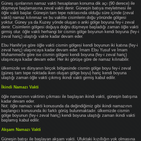
Güneş ışınlarının namaz vakti hesaplanan konuma dik açı (90 derece) ile
düşmeye başlamasına zeval vakti denir. Güneşin batıya meyletmesi ile
öğle vakti başlar. Güneşin tam tepe noktasında olduğu süre içinde (zeval
vakti) namaz kılınmaz ve bu vakitte cisimlerin doğu yönünde gölgesi
yoktur. Güney ya da Kuzey yönde oluşan o anki gölge boyuna fey-i zeval
denir. Cisimlerin gölgesi doğuya doğru düşmeye başladığı zaman öğle vakti
girmiş olur. öğle vakti herhangi bir cismin gölge boyunun kendi boyuna (fey-i
zeval hariç) ulaştığı vakte kadar devam eder.
Ebu Hanife'ye göre öğle vakti cismin gölgesi kendi boyunun iki katına (fey-i
zeval hariç) ulaşıncaya kadar devam eder. İmam Ebu Yusuf ve İmam
Muhammed'e göre ise cismin gölgesi kendi boyuna (fey-i zeval hariç)
ulaşıncaya kadar devam eder. Her iki görüşe göre de namaz kılınabilir.
ülkemizde ve dünyanın birçok bölgesinde cismin gölge boyu fey-i zeval
(güneş tam tepe noktada iken oluşan gölge boyu) hariç kendi boyuna
ulaştığı zaman öğle vakti çıkmış ikindi vakti girmiş kabul edilir.
İkindi Namazı Vakti
öğle namazının vaktinin çıkması ile başlayan ikindi vakti, güneşin batışına
kadar devam eder.
Not: öğle namazı vakti konusunda da değindiğimiz gibi ikindi namazının
başlangıcı konusunda iki farklı görüş bulunmaktadır. ülkemizde cismin
gölge boyunun (fey-i zeval hariç) kendi boyuna ulaştığı zaman ikindi vakti
başlamış kabul edilir.
Akşam Namazı Vakti
Güneşin batışı ile başlayan akşam vakti. Ufuktaki kızıllığın yok olmasına