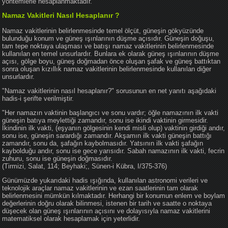
yöntemlerle hesaplanmaktadır.
Namaz Vakitleri Nasıl Hesaplanır ?
Namaz vakitlerinin belirlenmesinde temel ölçüt, güneşin gökyüzünde
bulunduğu konum ve güneş ışınlarının düşme açısıdır. Güneşin doğuşu,
tam tepe noktaya ulaşması ve batışı namaz vakitlerinin belirlenmesinde
kullanılan en temel unsurlardır. Bunlara ek olarak güneş ışınlarının düşme
açısı, gölge boyu, güneş doğmadan önce oluşan şafak ve güneş battıktan
sonra oluşan kızıllık namaz vakitlerinin belirlenmesinde kullanılan diğer
unsurlardır.
"Namaz vakitlerinin nasıl hesaplanır?" sorusunun en net yanıtı aşağıdaki
hadis-i şerifte verilmiştir.
"Her namazın vaktinin başlangıcı ve sonu vardır; öğle namazının ilk vakti
güneşin batıya meylettiği zamandır, sonu ise ikindi vaktinin girmesidir.
İkindinin ilk vakti, (eşyanın gölgesinin kendi misli olup) vaktinin girdiği andır,
sonu ise, güneşin sarardığı zamandır. Akşamın ilk vakti güneşin battığı
zamandır, sonu da, şafağın kaybolmasıdır. Yatsının ilk vakti şafağın
kaybolduğu andır, sonu ise gece yarısıdır. Sabah namazının ilk vakti, fecrin
zuhuru, sonu ise güneşin doğmasıdır.
(Tirmizi, Salat, 114; Beyhaki;, Sünen-i Kübra, I/375-376)
Günümüzde yukarıdaki hadis ışığında, kullanılan astronomi verileri ve
teknolojik araçlar namaz vakitlerinin ve ezan saatlerinin tam olarak
belirlenmesini mümkün kılmaktadır. Herhangi bir konumun enlem ve boylam
değerlerinin doğru olarak bilinmesi, istenen bir tarih ve saatte o noktaya
düşecek olan güneş ışınlarının açısını ve dolayısıyla namaz vakitlerini
matematiksel olarak hesaplamak için yeterlidir.