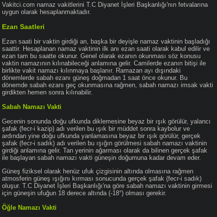
Vakitci.com namaz vakitlerini T.C Diyanet İşleri Başkanlığı'nın fetvalarına
uygun olarak hesaplanmaktadır.
Ezan Saatleri
Ezan saati bir vaktin girdiği an, başka bir deyişle namaz vaktinin başladığı
saattir. Hesaplanan namaz vaktinin ilk anı ezan saati olarak kabul edilir ve
ezan tam bu saatte okunur. Genel olarak ezanın okunması söz konusu
vaktin namazının kılınabileceği anlamına gelir. Camilerde ezanın bitişi ile
birlikte vakit namazı kılınmaya başlanır. Ramazan ayı dışındaki
dönemlerde sabah ezanı güneş doğmadan 1 saat önce okunur. Bu
dönemde sabah ezanı geç okunmasına rağmen, sabah namazı imsak vakti
girdikten hemen sonra kılınabilir.
Sabah Namazı Vakti
Gecenin sonunda doğu ufkunda diklemesine beyaz bir ışık görülür, yalancı
şafak (fecr-i kazip) adı verilen bu ışık bir müddet sonra kaybolur ve
ardından yine doğu ufkunda yanlamasına beyaz bir ışık görülür, gerçek
şafak (fecr-i sadık) adı verilen bu ışığın görülmesi sabah namazı vaktinin
girdiği anlamına gelir. Tan yerinin ağarması olarak da bilinen gerçek şafak
ile başlayan sabah namazı vakti güneşin doğumuna kadar devam eder.
Güneş fiziksel olarak henüz ufuk çizgisinin altında olmasına rağmen
atmosferin güneş ışığını kırması sonucunda gerçek şafak (fecr-i sadık)
oluşur. T.C Diyanet İşleri Başkanlığı'na göre sabah namazı vaktinin girmesi
için güneşin ufuğun 18 derece altında (-18°) olması gerekir.
Öğle Namazı Vakti