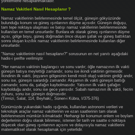
yöntemlerle hesaplanmaktadır.
Namaz Vakitleri Nasıl Hesaplanır ?
Namaz vakitlerinin belirlenmesinde temel ölçüt, güneşin gökyüzünde
bulunduğu konum ve güneş ışınlarının düşme açısıdır. Güneşin doğuşu,
tam tepe noktaya ulaşması ve batışı namaz vakitlerinin belirlenmesinde
kullanılan en temel unsurlardır. Bunlara ek olarak güneş ışınlarının düşme
açısı, gölge boyu, güneş doğmadan önce oluşan şafak ve güneş battıktan
sonra oluşan kızıllık namaz vakitlerinin belirlenmesinde kullanılan diğer
unsurlardır.
"Namaz vakitlerinin nasıl hesaplanır?" sorusunun en net yanıtı aşağıdaki
hadis-i şerifte verilmiştir.
"Her namazın vaktinin başlangıcı ve sonu vardır; öğle namazının ilk vakti
güneşin batıya meylettiği zamandır, sonu ise ikindi vaktinin girmesidir.
İkindinin ilk vakti, (eşyanın gölgesinin kendi misli olup) vaktinin girdiği andır,
sonu ise, güneşin sarardığı zamandır. Akşamın ilk vakti güneşin battığı
zamandır, sonu da, şafağın kaybolmasıdır. Yatsının ilk vakti şafağın
kaybolduğu andır, sonu ise gece yarısıdır. Sabah namazının ilk vakti, fecrin
zuhuru, sonu ise güneşin doğmasıdır.
(Tirmizi, Salat, 114; Beyhaki;, Sünen-i Kübra, I/375-376)
Günümüzde yukarıdaki hadis ışığında, kullanılan astronomi verileri ve
teknolojik araçlar namaz vakitlerinin ve ezan saatlerinin tam olarak
belirlenmesini mümkün kılmaktadır. Herhangi bir konumun enlem ve boylam
değerlerinin doğru olarak bilinmesi, istenen bir tarih ve saatte o noktaya
düşecek olan güneş ışınlarının açısını ve dolayısıyla namaz vakitlerini
matematiksel olarak hesaplamak için yeterlidir.