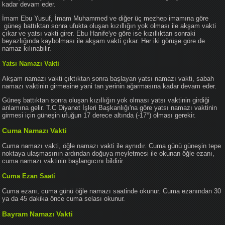
kadar devam eder.
İmam Ebu Yusuf, İmam Muhammed ve diğer üç mezhep imamına göre
güneş battıktan sonra ufukta oluşan kızıllığın yok olması ile akşam vakti
çıkar ve yatsı vakti girer. Ebu Hanife'ye göre ise kızıllıktan sonraki
beyazlığında kaybolması ile akşam vakti çıkar. Her iki görüşe göre de
namaz kılınabilir.
Yatsı Namazı Vakti
Akşam namazı vakti çıktıktan sonra başlayan yatsı namazı vakti, sabah
namazı vaktinin girmesine yani tan yerinin ağarmasına kadar devam eder.
Güneş battıktan sonra oluşan kızıllığın yok olması yatsı vaktinin girdiği
anlamına gelir. T.C Diyanet İşleri Başkanlığı'na göre yatsı namazı vaktinin
girmesi için güneşin ufuğun 17 derece altında (-17°) olması gerekir.
Cuma Namazı Vakti
Cuma namazı vakti, öğle namazı vakti ile aynıdır. Cuma günü güneşin tepe
noktaya ulaşmasının ardından doğuya meyletmesi ile okunan öğle ezanı,
cuma namazı vaktinin başlangıcını bildirir.
Cuma Ezan Saati
Cuma ezanı, cuma günü öğle namazı saatinde okunur. Cuma ezanından 30
ya da 45 dakika önce cuma selası okunur.
Bayram Namazı Vakti