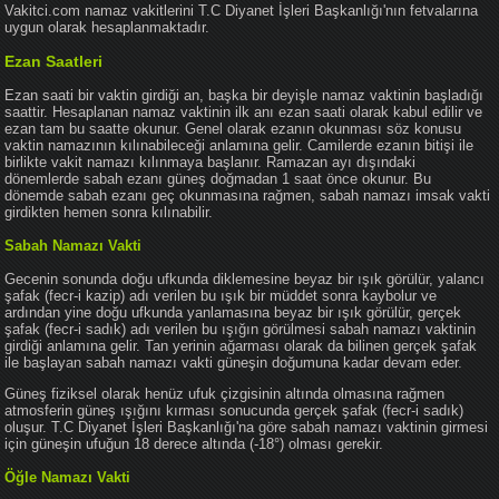
Vakitci.com namaz vakitlerini T.C Diyanet İşleri Başkanlığı'nın fetvalarına
uygun olarak hesaplanmaktadır.
Ezan Saatleri
Ezan saati bir vaktin girdiği an, başka bir deyişle namaz vaktinin başladığı
saattir. Hesaplanan namaz vaktinin ilk anı ezan saati olarak kabul edilir ve
ezan tam bu saatte okunur. Genel olarak ezanın okunması söz konusu
vaktin namazının kılınabileceği anlamına gelir. Camilerde ezanın bitişi ile
birlikte vakit namazı kılınmaya başlanır. Ramazan ayı dışındaki
dönemlerde sabah ezanı güneş doğmadan 1 saat önce okunur. Bu
dönemde sabah ezanı geç okunmasına rağmen, sabah namazı imsak vakti
girdikten hemen sonra kılınabilir.
Sabah Namazı Vakti
Gecenin sonunda doğu ufkunda diklemesine beyaz bir ışık görülür, yalancı
şafak (fecr-i kazip) adı verilen bu ışık bir müddet sonra kaybolur ve
ardından yine doğu ufkunda yanlamasına beyaz bir ışık görülür, gerçek
şafak (fecr-i sadık) adı verilen bu ışığın görülmesi sabah namazı vaktinin
girdiği anlamına gelir. Tan yerinin ağarması olarak da bilinen gerçek şafak
ile başlayan sabah namazı vakti güneşin doğumuna kadar devam eder.
Güneş fiziksel olarak henüz ufuk çizgisinin altında olmasına rağmen
atmosferin güneş ışığını kırması sonucunda gerçek şafak (fecr-i sadık)
oluşur. T.C Diyanet İşleri Başkanlığı'na göre sabah namazı vaktinin girmesi
için güneşin ufuğun 18 derece altında (-18°) olması gerekir.
Öğle Namazı Vakti