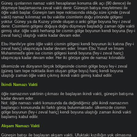
Güneş ışınlarının namaz vakti hesaplanan konuma dik açı (90 derece) ile
düşmeye başlamasına zeval vakti denir. Güneşin batıya meyletmesi ile
öğle vakti başlar. Güneşin tam tepe noktasında olduğu süre içinde (zeval
vakti) namaz kılınmaz ve bu vakitte cisimlerin doğu yönünde gölgesi
yoktur. Güney ya da Kuzey yönde oluşan o anki gölge boyuna fey-i zeval
denir. Cisimlerin gölgesi doğuya doğru düşmeye başladığı zaman öğle vakti
girmiş olur. öğle vakti herhangi bir cismin gölge boyunun kendi boyuna (fey-i
zeval hariç) ulaştığı vakte kadar devam eder.
Ebu Hanife'ye göre öğle vakti cismin gölgesi kendi boyunun iki katına (fey-i
zeval hariç) ulaşıncaya kadar devam eder. İmam Ebu Yusuf ve İmam
Muhammed'e göre ise cismin gölgesi kendi boyuna (fey-i zeval hariç)
ulaşıncaya kadar devam eder. Her iki görüşe göre de namaz kılınabilir.
ülkemizde ve dünyanın birçok bölgesinde cismin gölge boyu fey-i zeval
(güneş tam tepe noktada iken oluşan gölge boyu) hariç kendi boyuna
ulaştığı zaman öğle vakti çıkmış ikindi vakti girmiş kabul edilir.
İkindi Namazı Vakti
öğle namazının vaktinin çıkması ile başlayan ikindi vakti, güneşin batışına
kadar devam eder.
Not: öğle namazı vakti konusunda da değindiğimiz gibi ikindi namazının
başlangıcı konusunda iki farklı görüş bulunmaktadır. ülkemizde cismin
gölge boyunun (fey-i zeval hariç) kendi boyuna ulaştığı zaman ikindi vakti
başlamış kabul edilir.
Akşam Namazı Vakti
Güneşin batışı ile başlayan akşam vakti. Ufuktaki kızıllığın yok olmasına