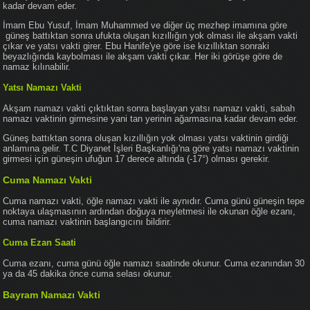
kadar devam eder.
İmam Ebu Yusuf, İmam Muhammed ve diğer üç mezhep imamına göre
güneş battıktan sonra ufukta oluşan kızıllığın yok olması ile akşam vakti
çıkar ve yatsı vakti girer. Ebu Hanife'ye göre ise kızıllıktan sonraki
beyazlığında kaybolması ile akşam vakti çıkar. Her iki görüşe göre de
namaz kılınabilir.
Yatsı Namazı Vakti
Akşam namazı vakti çıktıktan sonra başlayan yatsı namazı vakti, sabah
namazı vaktinin girmesine yani tan yerinin ağarmasına kadar devam eder.
Güneş battıktan sonra oluşan kızıllığın yok olması yatsı vaktinin girdiği
anlamına gelir. T.C Diyanet İşleri Başkanlığı'na göre yatsı namazı vaktinin
girmesi için güneşin ufuğun 17 derece altında (-17°) olması gerekir.
Cuma Namazı Vakti
Cuma namazı vakti, öğle namazı vakti ile aynıdır. Cuma günü güneşin tepe
noktaya ulaşmasının ardından doğuya meyletmesi ile okunan öğle ezanı,
cuma namazı vaktinin başlangıcını bildirir.
Cuma Ezan Saati
Cuma ezanı, cuma günü öğle namazı saatinde okunur. Cuma ezanından 30
ya da 45 dakika önce cuma selası okunur.
Bayram Namazı Vakti