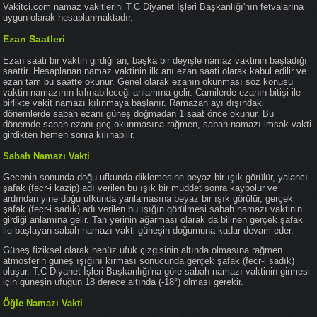
Vakitci.com namaz vakitlerini T.C Diyanet İşleri Başkanlığı'nın fetvalarına
uygun olarak hesaplanmaktadır.
Ezan Saatleri
Ezan saati bir vaktin girdiği an, başka bir deyişle namaz vaktinin başladığı
saattir. Hesaplanan namaz vaktinin ilk anı ezan saati olarak kabul edilir ve
ezan tam bu saatte okunur. Genel olarak ezanın okunması söz konusu
vaktin namazının kılınabileceği anlamına gelir. Camilerde ezanın bitişi ile
birlikte vakit namazı kılınmaya başlanır. Ramazan ayı dışındaki
dönemlerde sabah ezanı güneş doğmadan 1 saat önce okunur. Bu
dönemde sabah ezanı geç okunmasına rağmen, sabah namazı imsak vakti
girdikten hemen sonra kılınabilir.
Sabah Namazı Vakti
Gecenin sonunda doğu ufkunda diklemesine beyaz bir ışık görülür, yalancı
şafak (fecr-i kazip) adı verilen bu ışık bir müddet sonra kaybolur ve
ardından yine doğu ufkunda yanlamasına beyaz bir ışık görülür, gerçek
şafak (fecr-i sadık) adı verilen bu ışığın görülmesi sabah namazı vaktinin
girdiği anlamına gelir. Tan yerinin ağarması olarak da bilinen gerçek şafak
ile başlayan sabah namazı vakti güneşin doğumuna kadar devam eder.
Güneş fiziksel olarak henüz ufuk çizgisinin altında olmasına rağmen
atmosferin güneş ışığını kırması sonucunda gerçek şafak (fecr-i sadık)
oluşur. T.C Diyanet İşleri Başkanlığı'na göre sabah namazı vaktinin girmesi
için güneşin ufuğun 18 derece altında (-18°) olması gerekir.
Öğle Namazı Vakti