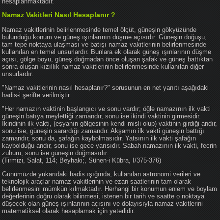
hesaplanmaktadır.
Namaz Vakitleri Nasıl Hesaplanır ?
Namaz vakitlerinin belirlenmesinde temel ölçüt, güneşin gökyüzünde
bulunduğu konum ve güneş ışınlarının düşme açısıdır. Güneşin doğuşu,
tam tepe noktaya ulaşması ve batışı namaz vakitlerinin belirlenmesinde
kullanılan en temel unsurlardır. Bunlara ek olarak güneş ışınlarının düşme
açısı, gölge boyu, güneş doğmadan önce oluşan şafak ve güneş battıktan
sonra oluşan kızıllık namaz vakitlerinin belirlenmesinde kullanılan diğer
unsurlardır.
"Namaz vakitlerinin nasıl hesaplanır?" sorusunun en net yanıtı aşağıdaki
hadis-i şerifte verilmiştir.
"Her namazın vaktinin başlangıcı ve sonu vardır; öğle namazının ilk vakti
güneşin batıya meylettiği zamandır, sonu ise ikindi vaktinin girmesidir.
İkindinin ilk vakti, (eşyanın gölgesinin kendi misli olup) vaktinin girdiği andır,
sonu ise, güneşin sarardığı zamandır. Akşamın ilk vakti güneşin battığı
zamandır, sonu da, şafağın kaybolmasıdır. Yatsının ilk vakti şafağın
kaybolduğu andır, sonu ise gece yarısıdır. Sabah namazının ilk vakti, fecrin
zuhuru, sonu ise güneşin doğmasıdır.
(Tirmizi, Salat, 114; Beyhaki;, Sünen-i Kübra, I/375-376)
Günümüzde yukarıdaki hadis ışığında, kullanılan astronomi verileri ve
teknolojik araçlar namaz vakitlerinin ve ezan saatlerinin tam olarak
belirlenmesini mümkün kılmaktadır. Herhangi bir konumun enlem ve boylam
değerlerinin doğru olarak bilinmesi, istenen bir tarih ve saatte o noktaya
düşecek olan güneş ışınlarının açısını ve dolayısıyla namaz vakitlerini
matematiksel olarak hesaplamak için yeterlidir.