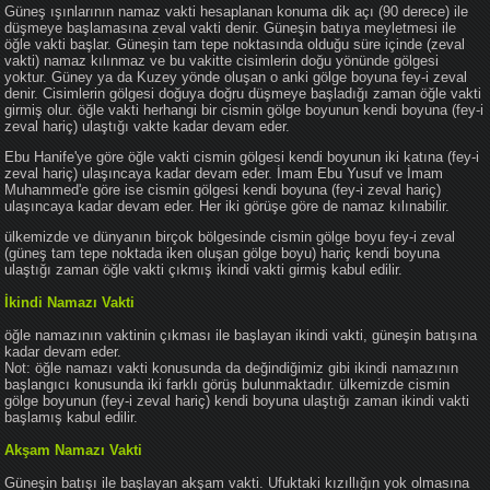
Güneş ışınlarının namaz vakti hesaplanan konuma dik açı (90 derece) ile
düşmeye başlamasına zeval vakti denir. Güneşin batıya meyletmesi ile
öğle vakti başlar. Güneşin tam tepe noktasında olduğu süre içinde (zeval
vakti) namaz kılınmaz ve bu vakitte cisimlerin doğu yönünde gölgesi
yoktur. Güney ya da Kuzey yönde oluşan o anki gölge boyuna fey-i zeval
denir. Cisimlerin gölgesi doğuya doğru düşmeye başladığı zaman öğle vakti
girmiş olur. öğle vakti herhangi bir cismin gölge boyunun kendi boyuna (fey-i
zeval hariç) ulaştığı vakte kadar devam eder.
Ebu Hanife'ye göre öğle vakti cismin gölgesi kendi boyunun iki katına (fey-i
zeval hariç) ulaşıncaya kadar devam eder. İmam Ebu Yusuf ve İmam
Muhammed'e göre ise cismin gölgesi kendi boyuna (fey-i zeval hariç)
ulaşıncaya kadar devam eder. Her iki görüşe göre de namaz kılınabilir.
ülkemizde ve dünyanın birçok bölgesinde cismin gölge boyu fey-i zeval
(güneş tam tepe noktada iken oluşan gölge boyu) hariç kendi boyuna
ulaştığı zaman öğle vakti çıkmış ikindi vakti girmiş kabul edilir.
İkindi Namazı Vakti
öğle namazının vaktinin çıkması ile başlayan ikindi vakti, güneşin batışına
kadar devam eder.
Not: öğle namazı vakti konusunda da değindiğimiz gibi ikindi namazının
başlangıcı konusunda iki farklı görüş bulunmaktadır. ülkemizde cismin
gölge boyunun (fey-i zeval hariç) kendi boyuna ulaştığı zaman ikindi vakti
başlamış kabul edilir.
Akşam Namazı Vakti
Güneşin batışı ile başlayan akşam vakti. Ufuktaki kızıllığın yok olmasına