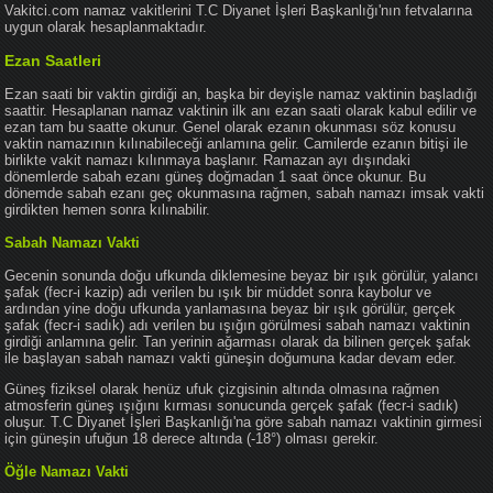
Vakitci.com namaz vakitlerini T.C Diyanet İşleri Başkanlığı'nın fetvalarına
uygun olarak hesaplanmaktadır.
Ezan Saatleri
Ezan saati bir vaktin girdiği an, başka bir deyişle namaz vaktinin başladığı
saattir. Hesaplanan namaz vaktinin ilk anı ezan saati olarak kabul edilir ve
ezan tam bu saatte okunur. Genel olarak ezanın okunması söz konusu
vaktin namazının kılınabileceği anlamına gelir. Camilerde ezanın bitişi ile
birlikte vakit namazı kılınmaya başlanır. Ramazan ayı dışındaki
dönemlerde sabah ezanı güneş doğmadan 1 saat önce okunur. Bu
dönemde sabah ezanı geç okunmasına rağmen, sabah namazı imsak vakti
girdikten hemen sonra kılınabilir.
Sabah Namazı Vakti
Gecenin sonunda doğu ufkunda diklemesine beyaz bir ışık görülür, yalancı
şafak (fecr-i kazip) adı verilen bu ışık bir müddet sonra kaybolur ve
ardından yine doğu ufkunda yanlamasına beyaz bir ışık görülür, gerçek
şafak (fecr-i sadık) adı verilen bu ışığın görülmesi sabah namazı vaktinin
girdiği anlamına gelir. Tan yerinin ağarması olarak da bilinen gerçek şafak
ile başlayan sabah namazı vakti güneşin doğumuna kadar devam eder.
Güneş fiziksel olarak henüz ufuk çizgisinin altında olmasına rağmen
atmosferin güneş ışığını kırması sonucunda gerçek şafak (fecr-i sadık)
oluşur. T.C Diyanet İşleri Başkanlığı'na göre sabah namazı vaktinin girmesi
için güneşin ufuğun 18 derece altında (-18°) olması gerekir.
Öğle Namazı Vakti