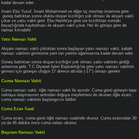
kadar devam eder.
İmam Ebu Yusuf, İmam Muhammed ve diğer üç mezhep imamına göre
güneş battıktan sonra ufukta oluşan kızıllığın yok olması ile akşam vakti
çıkar ve yatsı vakti girer. Ebu Hanife'ye göre ise kızıllıktan sonraki
beyazlığında kaybolması ile akşam vakti çıkar. Her iki görüşe göre de
namaz kılınabilir.
Yatsı Namazı Vakti
Akşam namazı vakti çıktıktan sonra başlayan yatsı namazı vakti, sabah
namazı vaktinin girmesine yani tan yerinin ağarmasına kadar devam eder.
Güneş battıktan sonra oluşan kızıllığın yok olması yatsı vaktinin girdiği
anlamına gelir. T.C Diyanet İşleri Başkanlığı'na göre yatsı namazı vaktinin
girmesi için güneşin ufuğun 17 derece altında (-17°) olması gerekir.
Cuma Namazı Vakti
Cuma namazı vakti, öğle namazı vakti ile aynıdır. Cuma günü güneşin tepe
noktaya ulaşmasının ardından doğuya meyletmesi ile okunan öğle ezanı,
cuma namazı vaktinin başlangıcını bildirir.
Cuma Ezan Saati
Cuma ezanı, cuma günü öğle namazı saatinde okunur. Cuma ezanından 30
ya da 45 dakika önce cuma selası okunur.
Bayram Namazı Vakti