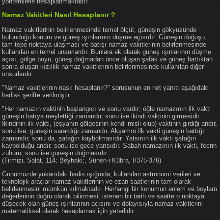
yöntemlerle hesaplanmaktadır.
Namaz Vakitleri Nasıl Hesaplanır ?
Namaz vakitlerinin belirlenmesinde temel ölçüt, güneşin gökyüzünde
bulunduğu konum ve güneş ışınlarının düşme açısıdır. Güneşin doğuşu,
tam tepe noktaya ulaşması ve batışı namaz vakitlerinin belirlenmesinde
kullanılan en temel unsurlardır. Bunlara ek olarak güneş ışınlarının düşme
açısı, gölge boyu, güneş doğmadan önce oluşan şafak ve güneş battıktan
sonra oluşan kızıllık namaz vakitlerinin belirlenmesinde kullanılan diğer
unsurlardır.
"Namaz vakitlerinin nasıl hesaplanır?" sorusunun en net yanıtı aşağıdaki
hadis-i şerifte verilmiştir.
"Her namazın vaktinin başlangıcı ve sonu vardır; öğle namazının ilk vakti
güneşin batıya meylettiği zamandır, sonu ise ikindi vaktinin girmesidir.
İkindinin ilk vakti, (eşyanın gölgesinin kendi misli olup) vaktinin girdiği andır,
sonu ise, güneşin sarardığı zamandır. Akşamın ilk vakti güneşin battığı
zamandır, sonu da, şafağın kaybolmasıdır. Yatsının ilk vakti şafağın
kaybolduğu andır, sonu ise gece yarısıdır. Sabah namazının ilk vakti, fecrin
zuhuru, sonu ise güneşin doğmasıdır.
(Tirmizi, Salat, 114; Beyhaki;, Sünen-i Kübra, I/375-376)
Günümüzde yukarıdaki hadis ışığında, kullanılan astronomi verileri ve
teknolojik araçlar namaz vakitlerinin ve ezan saatlerinin tam olarak
belirlenmesini mümkün kılmaktadır. Herhangi bir konumun enlem ve boylam
değerlerinin doğru olarak bilinmesi, istenen bir tarih ve saatte o noktaya
düşecek olan güneş ışınlarının açısını ve dolayısıyla namaz vakitlerini
matematiksel olarak hesaplamak için yeterlidir.