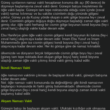
Güneş ışınlarının namaz vakti hesaplanan konuma dik açı (90 derece) ile
düşmeye başlamasına zeval vakti denir. Güneşin batıya meyletmesi ile
öğle vakti başlar. Güneşin tam tepe noktasında olduğu süre içinde (zeval
vakti) namaz kılınmaz ve bu vakitte cisimlerin doğu yönünde gölgesi
yoktur. Güney ya da Kuzey yönde oluşan o anki gölge boyuna fey-i zeval
denir. Cisimlerin gölgesi doğuya doğru düşmeye başladığı zaman öğle vakti
girmiş olur. öğle vakti herhangi bir cismin gölge boyunun kendi boyuna (fey-i
zeval hariç) ulaştığı vakte kadar devam eder.
Ebu Hanife'ye göre öğle vakti cismin gölgesi kendi boyunun iki katına (fey-i
zeval hariç) ulaşıncaya kadar devam eder. İmam Ebu Yusuf ve İmam
Muhammed'e göre ise cismin gölgesi kendi boyuna (fey-i zeval hariç)
ulaşıncaya kadar devam eder. Her iki görüşe göre de namaz kılınabilir.
ülkemizde ve dünyanın birçok bölgesinde cismin gölge boyu fey-i zeval
(güneş tam tepe noktada iken oluşan gölge boyu) hariç kendi boyuna
ulaştığı zaman öğle vakti çıkmış ikindi vakti girmiş kabul edilir.
İkindi Namazı Vakti
öğle namazının vaktinin çıkması ile başlayan ikindi vakti, güneşin batışına
kadar devam eder.
Not: öğle namazı vakti konusunda da değindiğimiz gibi ikindi namazının
başlangıcı konusunda iki farklı görüş bulunmaktadır. ülkemizde cismin
gölge boyunun (fey-i zeval hariç) kendi boyuna ulaştığı zaman ikindi vakti
başlamış kabul edilir.
Akşam Namazı Vakti
Güneşin batışı ile başlayan akşam vakti. Ufuktaki kızıllığın yok olmasına