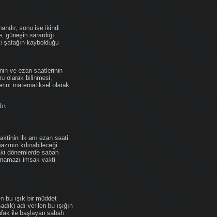
andır, sonu ise ikindi
se, güneşin sarardığı
ti şafağın kaybolduğu
nin ve ezan saatlerinin
u olarak bilinmesi,
erini matematiksel olarak
ır.
ktinin ilk anı ezan saati
zının kılınabileceği
daki dönemlerde sabah
namazı imsak vakti
en bu ışık bir müddet
adık) adı verilen bu ışığın
afak ile başlayan sabah