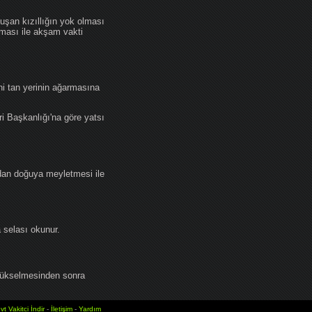
an kızıllığın yok olması
lması ile akşam vakti
i tan yerinin ağarmasına
ri Başkanlığı'na göre yatsı
dan doğuya meyletmesi ile
selası okunur.
yükselmesinden sonra
vt Vakitci İndir
-
İletişim
-
Yardım