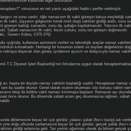
 belirlenmesinde kullanılan diğer unsurlardır.
hesaplanır?" sorusunun en net yanıtı aşağıdaki hadis-i şerifte verilmiştir.
angıcı ve sonu vardır; öğle namazının ilk vakti güneşin batıya meylettiği zam
nin ilk vakti, (eşyanın gölgesinin kendi misli olup) vaktinin girdiği andır, sonu i
ti güneşin battığı zamandır, sonu da, şafağın kaybolmasıdır. Yatsının ilk vak
ıdır. Sabah namazının ilk vakti, fecrin zuhuru, sonu ise güneşin doğmasıdır.
aki;, Sünen-i Kübra, I/375-376)
 ışığında, kullanılan astronomi verileri ve teknolojik araçlar namaz vakitleri
 mümkün kılmaktadır. Herhangi bir konumun enlem ve boylam değerlerinin doğr
e o noktaya düşecek olan güneş ışınlarının açısını ve dolayısıyla namaz vakitl
ini T.C Diyanet İşleri Başkanlığı'nın fetvalarına uygun olarak hesaplanmaktad
iği an, başka bir deyişle namaz vaktinin başladığı saattir. Hesaplanan namaz va
an tam bu saatte okunur. Genel olarak ezanın okunması söz konusu vaktin nama
ezanın bitişi ile birlikte vakit namazı kılınmaya başlanır. Ramazan ayı dışın
saat önce okunur. Bu dönemde sabah ezanı geç okunmasına rağmen, sabah 
abilir.
da diklemesine beyaz bir ışık görülür, yalancı şafak (fecr-i kazip) adı veril
 yine doğu ufkunda yanlamasına beyaz bir ışık görülür, gerçek şafak (fecr-i s
tinin girdiği anlamına gelir. Tan yerinin ağarması olarak da bilinen gerçek ş