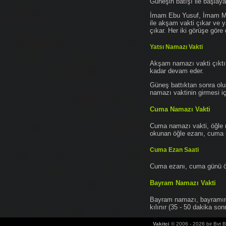
Güneşin batışı ile başlay
İmam Ebu Yusuf, İmam Mu
ile akşam vakti çıkar ve y
çıkar. Her iki görüşe göre 
Yatsı Namazı Vakti
Akşam namazı vakti çıktık
kadar devam eder.
Güneş battıktan sonra oluş
namazı vaktinin girmesi iç
Cuma Namazı Vakti
Cuma namazı vakti, öğle 
okunan öğle ezanı, cuma na
Cuma Ezan Saati
Cuma ezanı, cuma günü öğ
Bayram Namazı Vakti
Bayram namazı, bayramın 
kılınır (35 - 50 dakika sonr
Vakitci
© 2006 - 2026 bir Bvt Bi