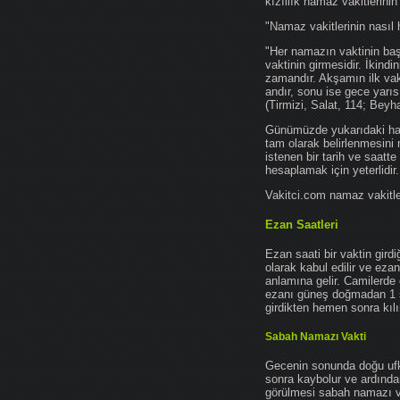
kızıllık namaz vakitlerinin
"Namaz vakitlerinin nasıl 
"Her namazın vaktinin başl
vaktinin girmesidir. İkindi
zamandır. Akşamın ilk vak
andır, sonu ise gece yarıs
(Tirmizi, Salat, 114; Beyh
Günümüzde yukarıdaki hadis
tam olarak belirlenmesini
istenen bir tarih ve saatt
hesaplamak için yeterlidir.
Vakitci.com namaz vakitler
Ezan Saatleri
Ezan saati bir vaktin gird
olarak kabul edilir ve ez
anlamına gelir. Camilerde 
ezanı güneş doğmadan 1 
girdikten hemen sonra kılın
Sabah Namazı Vakti
Gecenin sonunda doğu ufkun
sonra kaybolur ve ardından
görülmesi sabah namazı vak