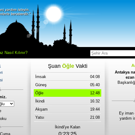
z Nasıl Kılınır?
a
Şuan
Öğle
Vakti
A
Antakya na
ri
İmsak
04:08
ezan 
si
Başkanlığ
Güneş
05:40
Öğle
12:48
niz.
İkindi
16:32
Akşam
19:44
e
Ey iman 
Yatsı
21:08
yardım i
 oku
İkindi'ye Kalan
0:23:25
 Cuma