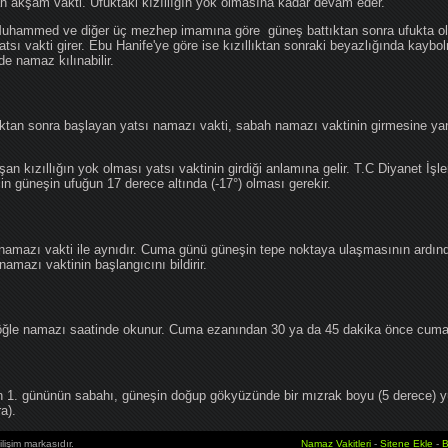
an akşam vakti. Ufuktaki kızıllığın yok olmasına kadar devam eder.
hammed ve diğer üç mezhep imamına göre güneş battıktan sonra ufukta oluş
atsı vakti girer. Ebu Hanife'ye göre ise kızıllıktan sonraki beyazlığında kaybo
de namaz kılınabilir.
tan sonra başlayan yatsı namazı vakti, sabah namazı vaktinin girmesine yan
an kızıllığın yok olması yatsı vaktinin girdiği anlamına gelir. T.C Diyanet İşle
in güneşin ufuğun 17 derece altında (-17°) olması gerekir.
namazı vakti ile aynıdır. Cuma günü güneşin tepe noktaya ulaşmasının ardın
mazı vaktinin başlangıcını bildirir.
le namazı saatinde okunur. Cuma ezanından 30 ya da 45 dakika önce cuma 
1. gününün sabahı, güneşin doğup gökyüzünde bir mızrak boyu (5 derece) 
a).
lişim markasıdır.
Namaz Vakitleri
-
Sitene Ekle
-
B