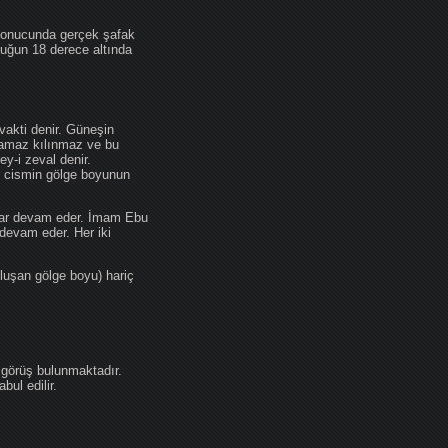
 sonucunda gerçek şafak
ufuğun 18 derece altında
akti denir. Güneşin
 namaz kılınmaz ve bu
y-i zeval denir.
ir cismin gölge boyunun
kadar devam eder. İmam Ebu
devam eder. Her iki
luşan gölge boyu) hariç
 görüş bulunmaktadır.
ul edilir.