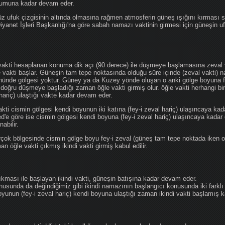
ğumuna kadar devam eder.
üz ufuk çizgisinin altında olmasına rağmen atmosferin güneş ışığını kırması
 Diyanet İşleri Başkanlığı'na göre sabah namazı vaktinin girmesi için güneşin 
vakti hesaplanan konuma dik açı (90 derece) ile düşmeye başlamasına zeval v
e vakti başlar. Güneşin tam tepe noktasında olduğu süre içinde (zeval vakti)
önünde gölgesi yoktur. Güney ya da Kuzey yönde oluşan o anki gölge boyuna fe
 doğru düşmeye başladığı zaman öğle vakti girmiş olur. öğle vakti herhangi b
hariç) ulaştığı vakte kadar devam eder.
akti cismin gölgesi kendi boyunun iki katına (fey-i zeval hariç) ulaşıncaya 
göre ise cismin gölgesi kendi boyuna (fey-i zeval hariç) ulaşıncaya kadar 
abilir.
çok bölgesinde cismin gölge boyu fey-i zeval (güneş tam tepe noktada iken o
n öğle vakti çıkmış ikindi vakti girmiş kabul edilir.
ıkması ile başlayan ikindi vakti, güneşin batışına kadar devam eder.
nusunda da değindiğimiz gibi ikindi namazının başlangıcı konusunda iki farklı
unun (fey-i zeval hariç) kendi boyuna ulaştığı zaman ikindi vakti başlamış kab