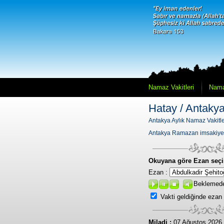
Namaz Vakitleri
Nama
Hatay / Antaky
Antakya Aylık Namaz Vakitle
Antakya Ramazan imsakiye
Okuyana göre Ezan seçi
Ezan :
Beklemed
Vakti geldiğinde ezan
Miladi :
07 Ağustos 2026