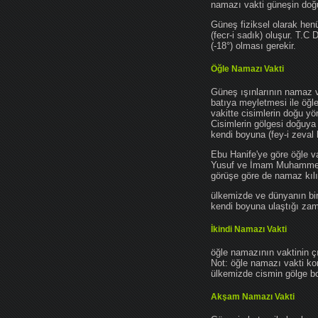
namazı vakti güneşin do
Güneş fiziksel olarak hen
(fecr-i sadık) oluşur. T.C
(-18°) olması gerekir.
Öğle Namazı Vakti
Güneş ışınlarının namaz 
batıya meyletmesi ile öğl
vakitte cisimlerin doğu y
Cisimlerin gölgesi doğuya
kendi boyuna (fey-i zeval 
Ebu Hanife'ye göre öğle v
Yusuf ve İmam Muhammed'e 
görüşe göre de namaz kılın
ülkemizde ve dünyanın bir
kendi boyuna ulaştığı zama
İkindi Namazı Vakti
öğle namazının vaktinin ç
Not: öğle namazı vakti ko
ülkemizde cismin gölge boy
Akşam Namazı Vakti