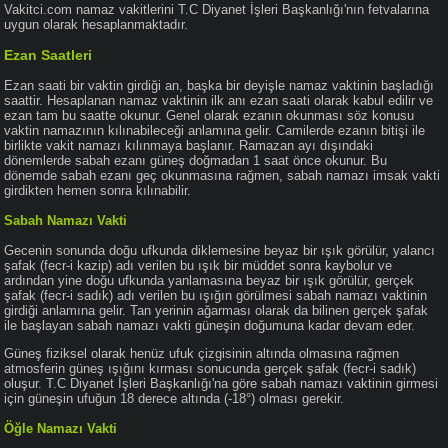
Vakitci.com namaz vakitlerini T.C Diyanet İşleri Başkanlığı'nın fetvalarına
uygun olarak hesaplanmaktadır.
Ezan Saatleri
Ezan saati bir vaktin girdiği an, başka bir deyişle namaz vaktinin başladığı
saattir. Hesaplanan namaz vaktinin ilk anı ezan saati olarak kabul edilir ve
ezan tam bu saatte okunur. Genel olarak ezanın okunması söz konusu
vaktin namazının kılınabileceği anlamına gelir. Camilerde ezanın bitişi ile
birlikte vakit namazı kılınmaya başlanır. Ramazan ayı dışındaki
dönemlerde sabah ezanı güneş doğmadan 1 saat önce okunur. Bu
dönemde sabah ezanı geç okunmasına rağmen, sabah namazı imsak vakti
girdikten hemen sonra kılınabilir.
Sabah Namazı Vakti
Gecenin sonunda doğu ufkunda diklemesine beyaz bir ışık görülür, yalancı
şafak (fecr-i kazip) adı verilen bu ışık bir müddet sonra kaybolur ve
ardından yine doğu ufkunda yanlamasına beyaz bir ışık görülür, gerçek
şafak (fecr-i sadık) adı verilen bu ışığın görülmesi sabah namazı vaktinin
girdiği anlamına gelir. Tan yerinin ağarması olarak da bilinen gerçek şafak
ile başlayan sabah namazı vakti güneşin doğumuna kadar devam eder.
Güneş fiziksel olarak henüz ufuk çizgisinin altında olmasına rağmen
atmosferin güneş ışığını kırması sonucunda gerçek şafak (fecr-i sadık)
oluşur. T.C Diyanet İşleri Başkanlığı'na göre sabah namazı vaktinin girmesi
için güneşin ufuğun 18 derece altında (-18°) olması gerekir.
Öğle Namazı Vakti