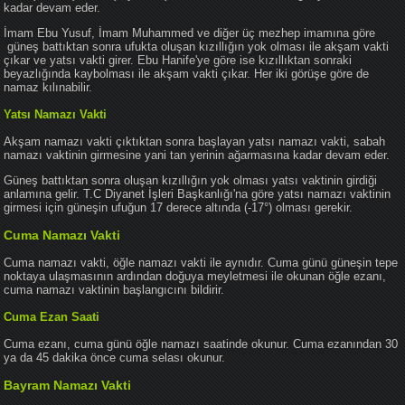
kadar devam eder.
İmam Ebu Yusuf, İmam Muhammed ve diğer üç mezhep imamına göre
güneş battıktan sonra ufukta oluşan kızıllığın yok olması ile akşam vakti
çıkar ve yatsı vakti girer. Ebu Hanife'ye göre ise kızıllıktan sonraki
beyazlığında kaybolması ile akşam vakti çıkar. Her iki görüşe göre de
namaz kılınabilir.
Yatsı Namazı Vakti
Akşam namazı vakti çıktıktan sonra başlayan yatsı namazı vakti, sabah
namazı vaktinin girmesine yani tan yerinin ağarmasına kadar devam eder.
Güneş battıktan sonra oluşan kızıllığın yok olması yatsı vaktinin girdiği
anlamına gelir. T.C Diyanet İşleri Başkanlığı'na göre yatsı namazı vaktinin
girmesi için güneşin ufuğun 17 derece altında (-17°) olması gerekir.
Cuma Namazı Vakti
Cuma namazı vakti, öğle namazı vakti ile aynıdır. Cuma günü güneşin tepe
noktaya ulaşmasının ardından doğuya meyletmesi ile okunan öğle ezanı,
cuma namazı vaktinin başlangıcını bildirir.
Cuma Ezan Saati
Cuma ezanı, cuma günü öğle namazı saatinde okunur. Cuma ezanından 30
ya da 45 dakika önce cuma selası okunur.
Bayram Namazı Vakti