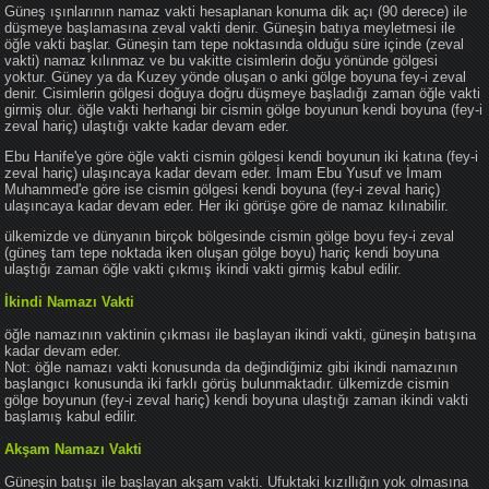
Güneş ışınlarının namaz vakti hesaplanan konuma dik açı (90 derece) ile
düşmeye başlamasına zeval vakti denir. Güneşin batıya meyletmesi ile
öğle vakti başlar. Güneşin tam tepe noktasında olduğu süre içinde (zeval
vakti) namaz kılınmaz ve bu vakitte cisimlerin doğu yönünde gölgesi
yoktur. Güney ya da Kuzey yönde oluşan o anki gölge boyuna fey-i zeval
denir. Cisimlerin gölgesi doğuya doğru düşmeye başladığı zaman öğle vakti
girmiş olur. öğle vakti herhangi bir cismin gölge boyunun kendi boyuna (fey-i
zeval hariç) ulaştığı vakte kadar devam eder.
Ebu Hanife'ye göre öğle vakti cismin gölgesi kendi boyunun iki katına (fey-i
zeval hariç) ulaşıncaya kadar devam eder. İmam Ebu Yusuf ve İmam
Muhammed'e göre ise cismin gölgesi kendi boyuna (fey-i zeval hariç)
ulaşıncaya kadar devam eder. Her iki görüşe göre de namaz kılınabilir.
ülkemizde ve dünyanın birçok bölgesinde cismin gölge boyu fey-i zeval
(güneş tam tepe noktada iken oluşan gölge boyu) hariç kendi boyuna
ulaştığı zaman öğle vakti çıkmış ikindi vakti girmiş kabul edilir.
İkindi Namazı Vakti
öğle namazının vaktinin çıkması ile başlayan ikindi vakti, güneşin batışına
kadar devam eder.
Not: öğle namazı vakti konusunda da değindiğimiz gibi ikindi namazının
başlangıcı konusunda iki farklı görüş bulunmaktadır. ülkemizde cismin
gölge boyunun (fey-i zeval hariç) kendi boyuna ulaştığı zaman ikindi vakti
başlamış kabul edilir.
Akşam Namazı Vakti
Güneşin batışı ile başlayan akşam vakti. Ufuktaki kızıllığın yok olmasına