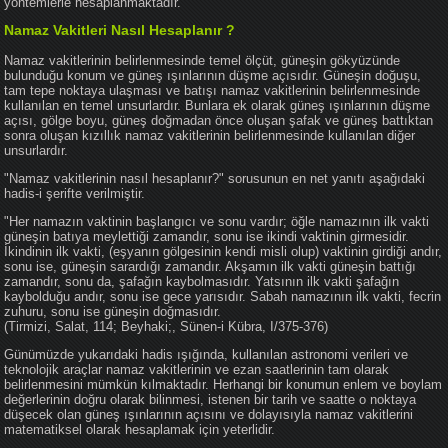
yöntemlerle hesaplanmaktadır.
Namaz Vakitleri Nasıl Hesaplanır ?
Namaz vakitlerinin belirlenmesinde temel ölçüt, güneşin gökyüzünde
bulunduğu konum ve güneş ışınlarının düşme açısıdır. Güneşin doğuşu,
tam tepe noktaya ulaşması ve batışı namaz vakitlerinin belirlenmesinde
kullanılan en temel unsurlardır. Bunlara ek olarak güneş ışınlarının düşme
açısı, gölge boyu, güneş doğmadan önce oluşan şafak ve güneş battıktan
sonra oluşan kızıllık namaz vakitlerinin belirlenmesinde kullanılan diğer
unsurlardır.
"Namaz vakitlerinin nasıl hesaplanır?" sorusunun en net yanıtı aşağıdaki
hadis-i şerifte verilmiştir.
"Her namazın vaktinin başlangıcı ve sonu vardır; öğle namazının ilk vakti
güneşin batıya meylettiği zamandır, sonu ise ikindi vaktinin girmesidir.
İkindinin ilk vakti, (eşyanın gölgesinin kendi misli olup) vaktinin girdiği andır,
sonu ise, güneşin sarardığı zamandır. Akşamın ilk vakti güneşin battığı
zamandır, sonu da, şafağın kaybolmasıdır. Yatsının ilk vakti şafağın
kaybolduğu andır, sonu ise gece yarısıdır. Sabah namazının ilk vakti, fecrin
zuhuru, sonu ise güneşin doğmasıdır.
(Tirmizi, Salat, 114; Beyhaki;, Sünen-i Kübra, I/375-376)
Günümüzde yukarıdaki hadis ışığında, kullanılan astronomi verileri ve
teknolojik araçlar namaz vakitlerinin ve ezan saatlerinin tam olarak
belirlenmesini mümkün kılmaktadır. Herhangi bir konumun enlem ve boylam
değerlerinin doğru olarak bilinmesi, istenen bir tarih ve saatte o noktaya
düşecek olan güneş ışınlarının açısını ve dolayısıyla namaz vakitlerini
matematiksel olarak hesaplamak için yeterlidir.