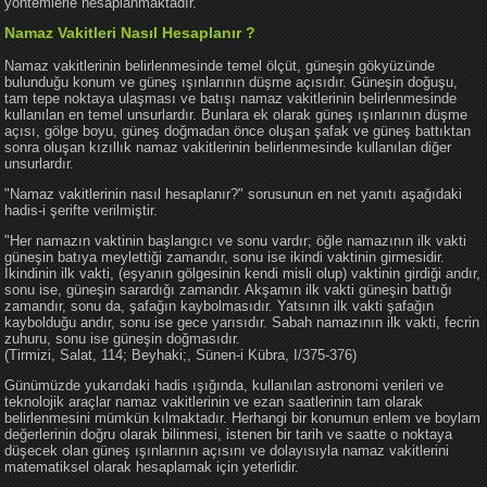
yöntemlerle hesaplanmaktadır.
Namaz Vakitleri Nasıl Hesaplanır ?
Namaz vakitlerinin belirlenmesinde temel ölçüt, güneşin gökyüzünde
bulunduğu konum ve güneş ışınlarının düşme açısıdır. Güneşin doğuşu,
tam tepe noktaya ulaşması ve batışı namaz vakitlerinin belirlenmesinde
kullanılan en temel unsurlardır. Bunlara ek olarak güneş ışınlarının düşme
açısı, gölge boyu, güneş doğmadan önce oluşan şafak ve güneş battıktan
sonra oluşan kızıllık namaz vakitlerinin belirlenmesinde kullanılan diğer
unsurlardır.
"Namaz vakitlerinin nasıl hesaplanır?" sorusunun en net yanıtı aşağıdaki
hadis-i şerifte verilmiştir.
"Her namazın vaktinin başlangıcı ve sonu vardır; öğle namazının ilk vakti
güneşin batıya meylettiği zamandır, sonu ise ikindi vaktinin girmesidir.
İkindinin ilk vakti, (eşyanın gölgesinin kendi misli olup) vaktinin girdiği andır,
sonu ise, güneşin sarardığı zamandır. Akşamın ilk vakti güneşin battığı
zamandır, sonu da, şafağın kaybolmasıdır. Yatsının ilk vakti şafağın
kaybolduğu andır, sonu ise gece yarısıdır. Sabah namazının ilk vakti, fecrin
zuhuru, sonu ise güneşin doğmasıdır.
(Tirmizi, Salat, 114; Beyhaki;, Sünen-i Kübra, I/375-376)
Günümüzde yukarıdaki hadis ışığında, kullanılan astronomi verileri ve
teknolojik araçlar namaz vakitlerinin ve ezan saatlerinin tam olarak
belirlenmesini mümkün kılmaktadır. Herhangi bir konumun enlem ve boylam
değerlerinin doğru olarak bilinmesi, istenen bir tarih ve saatte o noktaya
düşecek olan güneş ışınlarının açısını ve dolayısıyla namaz vakitlerini
matematiksel olarak hesaplamak için yeterlidir.