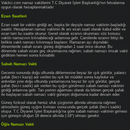
Vakitci.com namaz vakitlerini T.C Diyanet İşleri Başkanlığı'nın fetvalarına
uygun olarak hesaplanmaktadır.
Ezan Saatleri
Ezan saati bir vaktin girdiği an, başka bir deyişle namaz vaktinin başladığı
saattir. Hesaplanan namaz vaktinin ilk anı ezan saati olarak kabul edilir ve
ezan tam bu saatte okunur. Genel olarak ezanın okunması söz konusu
vaktin namazının kılınabileceği anlamına gelir. Camilerde ezanın bitişi ile
birlikte vakit namazı kılınmaya başlanır. Ramazan ayı dışındaki
dönemlerde sabah ezanı güneş doğmadan 1 saat önce okunur. Bu
dönemde sabah ezanı geç okunmasına rağmen, sabah namazı imsak vakti
girdikten hemen sonra kılınabilir.
Sabah Namazı Vakti
Gecenin sonunda doğu ufkunda diklemesine beyaz bir ışık görülür, yalancı
şafak (fecr-i kazip) adı verilen bu ışık bir müddet sonra kaybolur ve
ardından yine doğu ufkunda yanlamasına beyaz bir ışık görülür, gerçek
şafak (fecr-i sadık) adı verilen bu ışığın görülmesi sabah namazı vaktinin
girdiği anlamına gelir. Tan yerinin ağarması olarak da bilinen gerçek şafak
ile başlayan sabah namazı vakti güneşin doğumuna kadar devam eder.
Güneş fiziksel olarak henüz ufuk çizgisinin altında olmasına rağmen
atmosferin güneş ışığını kırması sonucunda gerçek şafak (fecr-i sadık)
oluşur. T.C Diyanet İşleri Başkanlığı'na göre sabah namazı vaktinin girmesi
için güneşin ufuğun 18 derece altında (-18°) olması gerekir.
Öğle Namazı Vakti