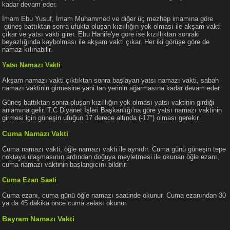
kadar devam eder.
İmam Ebu Yusuf, İmam Muhammed ve diğer üç mezhep imamına göre
güneş battıktan sonra ufukta oluşan kızıllığın yok olması ile akşam vakti
çıkar ve yatsı vakti girer. Ebu Hanife'ye göre ise kızıllıktan sonraki
beyazlığında kaybolması ile akşam vakti çıkar. Her iki görüşe göre de
namaz kılınabilir.
Yatsı Namazı Vakti
Akşam namazı vakti çıktıktan sonra başlayan yatsı namazı vakti, sabah
namazı vaktinin girmesine yani tan yerinin ağarmasına kadar devam eder.
Güneş battıktan sonra oluşan kızıllığın yok olması yatsı vaktinin girdiği
anlamına gelir. T.C Diyanet İşleri Başkanlığı'na göre yatsı namazı vaktinin
girmesi için güneşin ufuğun 17 derece altında (-17°) olması gerekir.
Cuma Namazı Vakti
Cuma namazı vakti, öğle namazı vakti ile aynıdır. Cuma günü güneşin tepe
noktaya ulaşmasının ardından doğuya meyletmesi ile okunan öğle ezanı,
cuma namazı vaktinin başlangıcını bildirir.
Cuma Ezan Saati
Cuma ezanı, cuma günü öğle namazı saatinde okunur. Cuma ezanından 30
ya da 45 dakika önce cuma selası okunur.
Bayram Namazı Vakti