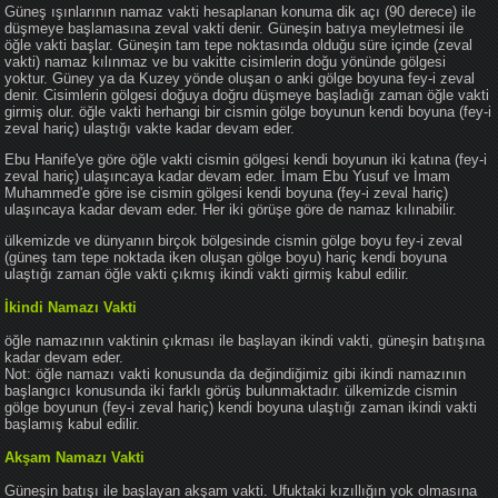
Güneş ışınlarının namaz vakti hesaplanan konuma dik açı (90 derece) ile
düşmeye başlamasına zeval vakti denir. Güneşin batıya meyletmesi ile
öğle vakti başlar. Güneşin tam tepe noktasında olduğu süre içinde (zeval
vakti) namaz kılınmaz ve bu vakitte cisimlerin doğu yönünde gölgesi
yoktur. Güney ya da Kuzey yönde oluşan o anki gölge boyuna fey-i zeval
denir. Cisimlerin gölgesi doğuya doğru düşmeye başladığı zaman öğle vakti
girmiş olur. öğle vakti herhangi bir cismin gölge boyunun kendi boyuna (fey-i
zeval hariç) ulaştığı vakte kadar devam eder.
Ebu Hanife'ye göre öğle vakti cismin gölgesi kendi boyunun iki katına (fey-i
zeval hariç) ulaşıncaya kadar devam eder. İmam Ebu Yusuf ve İmam
Muhammed'e göre ise cismin gölgesi kendi boyuna (fey-i zeval hariç)
ulaşıncaya kadar devam eder. Her iki görüşe göre de namaz kılınabilir.
ülkemizde ve dünyanın birçok bölgesinde cismin gölge boyu fey-i zeval
(güneş tam tepe noktada iken oluşan gölge boyu) hariç kendi boyuna
ulaştığı zaman öğle vakti çıkmış ikindi vakti girmiş kabul edilir.
İkindi Namazı Vakti
öğle namazının vaktinin çıkması ile başlayan ikindi vakti, güneşin batışına
kadar devam eder.
Not: öğle namazı vakti konusunda da değindiğimiz gibi ikindi namazının
başlangıcı konusunda iki farklı görüş bulunmaktadır. ülkemizde cismin
gölge boyunun (fey-i zeval hariç) kendi boyuna ulaştığı zaman ikindi vakti
başlamış kabul edilir.
Akşam Namazı Vakti
Güneşin batışı ile başlayan akşam vakti. Ufuktaki kızıllığın yok olmasına