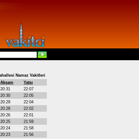
hallesi Namaz Vakitleri
Akşam
Yatsı
20:31
22:07
20:30
22:05
20:29
22:04
20:28
22:02
20:26
22:01
20:25
21:59
20:24
21:58
20:23
21:56