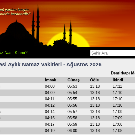
z Nasıl Kılınır?
si Aylık Namaz Vakitleri - Ağustos 2026
Demirkapı Ma
İmsak
Güneş
Öğle
İkindi
i
04:08
05:53
13:18
17:11
04:09
05:54
13:18
17:10
04:11
05:55
13:18
17:10
04:12
05:56
13:18
17:10
a
04:14
05:57
13:18
17:09
e
04:15
05:58
13:18
17:09
04:17
05:59
13:18
17:08
i
04:19
06:00
13:18
17:08