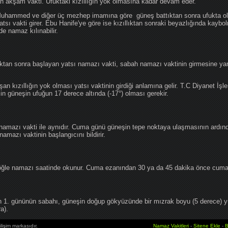
an akşam vakti. Ufuktaki kızıllığın yok olmasına kadar devam eder.
hammed ve diğer üç mezhep imamına göre güneş battıktan sonra ufukta oluş
atsı vakti girer. Ebu Hanife'ye göre ise kızıllıktan sonraki beyazlığında kaybo
de namaz kılınabilir.
tan sonra başlayan yatsı namazı vakti, sabah namazı vaktinin girmesine yan
an kızıllığın yok olması yatsı vaktinin girdiği anlamına gelir. T.C Diyanet İşle
in güneşin ufuğun 17 derece altında (-17°) olması gerekir.
namazı vakti ile aynıdır. Cuma günü güneşin tepe noktaya ulaşmasının ardın
mazı vaktinin başlangıcını bildirir.
le namazı saatinde okunur. Cuma ezanından 30 ya da 45 dakika önce cuma 
1. gününün sabahı, güneşin doğup gökyüzünde bir mızrak boyu (5 derece) 
a).
lişim markasıdır.
Namaz Vakitleri
-
Sitene Ekle
-
B