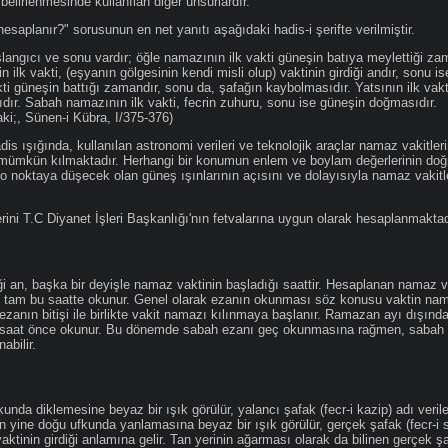
 belirlenmesinde kullanılan diğer unsurlardır.
hesaplanır?" sorusunun en net yanıtı aşağıdaki hadis-i şerifte verilmiştir.
angıcı ve sonu vardır; öğle namazının ilk vakti güneşin batıya meylettiği zam
nin ilk vakti, (eşyanın gölgesinin kendi misli olup) vaktinin girdiği andır, sonu i
ti güneşin battığı zamandır, sonu da, şafağın kaybolmasıdır. Yatsının ilk vak
ıdır. Sabah namazının ilk vakti, fecrin zuhuru, sonu ise güneşin doğmasıdır.
aki;, Sünen-i Kübra, I/375-376)
 ışığında, kullanılan astronomi verileri ve teknolojik araçlar namaz vakitleri
 mümkün kılmaktadır. Herhangi bir konumun enlem ve boylam değerlerinin doğr
e o noktaya düşecek olan güneş ışınlarının açısını ve dolayısıyla namaz vakitl
ini T.C Diyanet İşleri Başkanlığı'nın fetvalarına uygun olarak hesaplanmaktad
iği an, başka bir deyişle namaz vaktinin başladığı saattir. Hesaplanan namaz va
an tam bu saatte okunur. Genel olarak ezanın okunması söz konusu vaktin nama
ezanın bitişi ile birlikte vakit namazı kılınmaya başlanır. Ramazan ayı dışın
saat önce okunur. Bu dönemde sabah ezanı geç okunmasına rağmen, sabah 
abilir.
da diklemesine beyaz bir ışık görülür, yalancı şafak (fecr-i kazip) adı veril
 yine doğu ufkunda yanlamasına beyaz bir ışık görülür, gerçek şafak (fecr-i s
tinin girdiği anlamına gelir. Tan yerinin ağarması olarak da bilinen gerçek ş