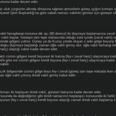
ğumuna kadar devam eder.
üz ufuk çizgisinin altında olmasına rağmen atmosferin güneş ışığını kırması
 Diyanet İşleri Başkanlığı'na göre sabah namazı vaktinin girmesi için güneşin 
vakti hesaplanan konuma dik açı (90 derece) ile düşmeye başlamasına zeval v
e vakti başlar. Güneşin tam tepe noktasında olduğu süre içinde (zeval vakti)
önünde gölgesi yoktur. Güney ya da Kuzey yönde oluşan o anki gölge boyuna fe
 doğru düşmeye başladığı zaman öğle vakti girmiş olur. öğle vakti herhangi b
hariç) ulaştığı vakte kadar devam eder.
akti cismin gölgesi kendi boyunun iki katına (fey-i zeval hariç) ulaşıncaya 
göre ise cismin gölgesi kendi boyuna (fey-i zeval hariç) ulaşıncaya kadar 
abilir.
çok bölgesinde cismin gölge boyu fey-i zeval (güneş tam tepe noktada iken o
n öğle vakti çıkmış ikindi vakti girmiş kabul edilir.
ıkması ile başlayan ikindi vakti, güneşin batışına kadar devam eder.
nusunda da değindiğimiz gibi ikindi namazının başlangıcı konusunda iki farklı
unun (fey-i zeval hariç) kendi boyuna ulaştığı zaman ikindi vakti başlamış kab