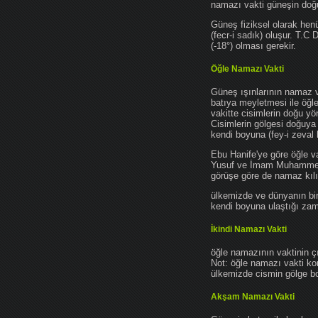
namazı vakti güneşin do
Güneş fiziksel olarak hen
(fecr-i sadık) oluşur. T.C
(-18°) olması gerekir.
Öğle Namazı Vakti
Güneş ışınlarının namaz 
batıya meyletmesi ile öğl
vakitte cisimlerin doğu y
Cisimlerin gölgesi doğuya
kendi boyuna (fey-i zeval 
Ebu Hanife'ye göre öğle v
Yusuf ve İmam Muhammed'e 
görüşe göre de namaz kılın
ülkemizde ve dünyanın bir
kendi boyuna ulaştığı zama
İkindi Namazı Vakti
öğle namazının vaktinin ç
Not: öğle namazı vakti ko
ülkemizde cismin gölge boy
Akşam Namazı Vakti