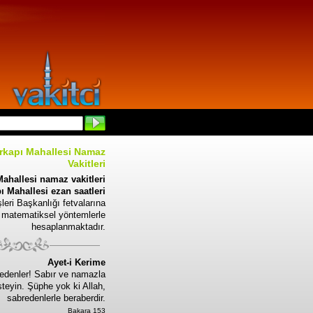
rkapı Mahallesi Namaz
Vakitleri
ahallesi namaz vakitleri
 Mahallesi ezan saatleri
leri Başkanlığı fetvalarına
 matematiksel yöntemlerle
hesaplanmaktadır.
Ayet-i Kerime
edenler! Sabır ve namazla
steyin. Şüphe yok ki Allah,
sabredenlerle beraberdir.
Bakara 153