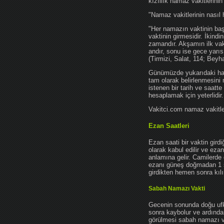
kızıllık namaz vakitlerinin
"Namaz vakitlerinin nasıl 
"Her namazın vaktinin başl
vaktinin girmesidir. İkindi
zamandır. Akşamın ilk vak
andır, sonu ise gece yarıs
(Tirmizi, Salat, 114; Beyh
Günümüzde yukarıdaki hadis
tam olarak belirlenmesini
istenen bir tarih ve saatt
hesaplamak için yeterlidir.
Vakitci.com namaz vakitler
Ezan Saatleri
Ezan saati bir vaktin gird
olarak kabul edilir ve ez
anlamına gelir. Camilerde 
ezanı güneş doğmadan 1 
girdikten hemen sonra kılın
Sabah Namazı Vakti
Gecenin sonunda doğu ufkun
sonra kaybolur ve ardından
görülmesi sabah namazı vak