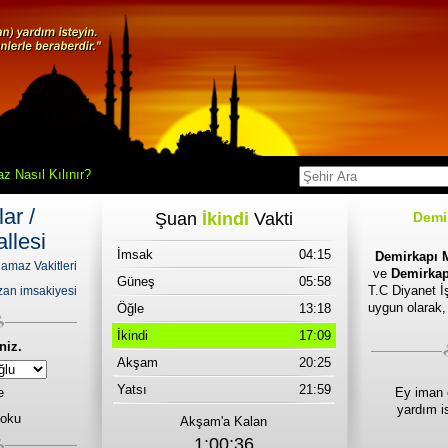
z Nasıl Kılınır?
ar /
Şuan
İkindi
Vakti
Demi
llesi
İmsak
04:15
Demirkapı M
amaz Vakitleri
ve
Demirkapı
Güneş
05:58
T.C Diyanet İş
an imsakiyesi
uygun olarak,
Öğle
13:18
İkindi
17:09
niz.
Akşam
20:25
Yatsı
21:59
e
Ey iman 
yardım i
 oku
Akşam'a Kalan
1:00:36