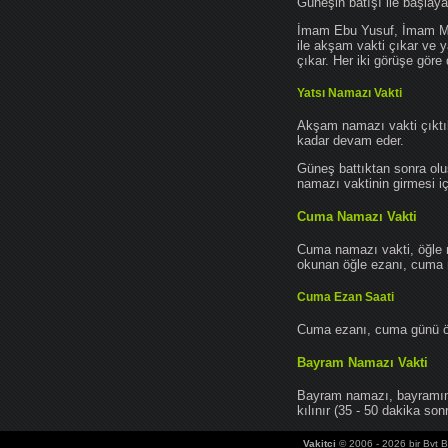
Güneşin batışı ile başlay
İmam Ebu Yusuf, İmam Mu
ile akşam vakti çıkar ve y
çıkar. Her iki görüşe göre 
Yatsı Namazı Vakti
Akşam namazı vakti çıktık
kadar devam eder.
Güneş battıktan sonra oluş
namazı vaktinin girmesi iç
Cuma Namazı Vakti
Cuma namazı vakti, öğle 
okunan öğle ezanı, cuma na
Cuma Ezan Saati
Cuma ezanı, cuma günü öğ
Bayram Namazı Vakti
Bayram namazı, bayramın 
kılınır (35 - 50 dakika sonr
Vakitci
© 2006 - 2026 bir Bvt Bi