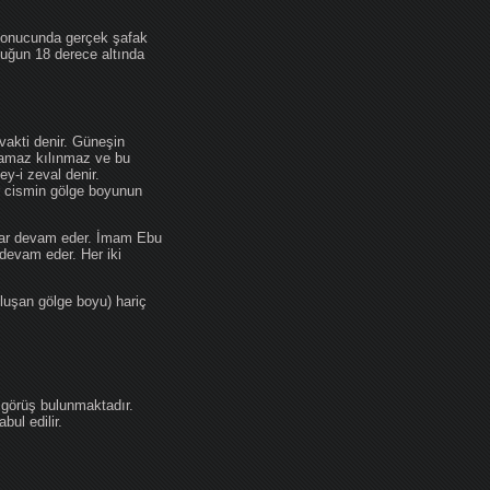
 sonucunda gerçek şafak
ufuğun 18 derece altında
akti denir. Güneşin
 namaz kılınmaz ve bu
y-i zeval denir.
ir cismin gölge boyunun
kadar devam eder. İmam Ebu
devam eder. Her iki
luşan gölge boyu) hariç
 görüş bulunmaktadır.
ul edilir.