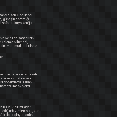
andır, sonu ise ikindi
se, güneşin sarardığı
ti şafağın kaybolduğu
nin ve ezan saatlerinin
u olarak bilinmesi,
erini matematiksel olarak
ır.
ktinin ilk anı ezan saati
zının kılınabileceği
daki dönemlerde sabah
namazı imsak vakti
en bu ışık bir müddet
adık) adı verilen bu ışığın
afak ile başlayan sabah