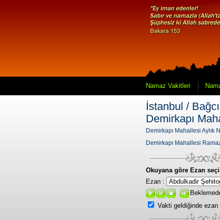
Namaz Vakitleri
Nama
İstanbul / Bağcıl
Demirkapı Maha
Demirkapı Mahallesi Aylık N
Demirkapı Mahallesi Ramaz
Okuyana göre Ezan seçi
Ezan :
Beklemed
Vakti geldiğinde ezan