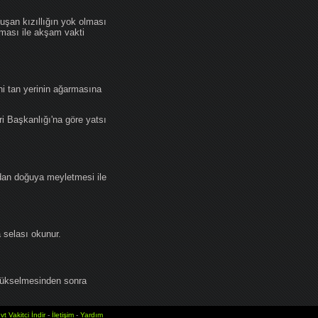
an kızıllığın yok olması
lması ile akşam vakti
i tan yerinin ağarmasına
ri Başkanlığı'na göre yatsı
dan doğuya meyletmesi ile
selası okunur.
yükselmesinden sonra
vt Vakitci İndir
-
İletişim
-
Yardım