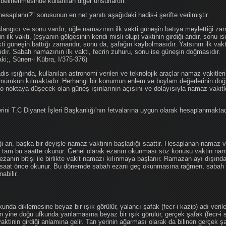
 belirlenmesinde kullanılan diğer unsurlardır.
hesaplanır?" sorusunun en net yanıtı aşağıdaki hadis-i şerifte verilmiştir.
angıcı ve sonu vardır; öğle namazının ilk vakti güneşin batıya meylettiği zam
nin ilk vakti, (eşyanın gölgesinin kendi misli olup) vaktinin girdiği andır, sonu i
ti güneşin battığı zamandır, sonu da, şafağın kaybolmasıdır. Yatsının ilk vak
ıdır. Sabah namazının ilk vakti, fecrin zuhuru, sonu ise güneşin doğmasıdır.
aki;, Sünen-i Kübra, I/375-376)
 ışığında, kullanılan astronomi verileri ve teknolojik araçlar namaz vakitleri
 mümkün kılmaktadır. Herhangi bir konumun enlem ve boylam değerlerinin doğr
e o noktaya düşecek olan güneş ışınlarının açısını ve dolayısıyla namaz vakitl
ini T.C Diyanet İşleri Başkanlığı'nın fetvalarına uygun olarak hesaplanmaktad
iği an, başka bir deyişle namaz vaktinin başladığı saattir. Hesaplanan namaz va
an tam bu saatte okunur. Genel olarak ezanın okunması söz konusu vaktin nama
ezanın bitişi ile birlikte vakit namazı kılınmaya başlanır. Ramazan ayı dışın
saat önce okunur. Bu dönemde sabah ezanı geç okunmasına rağmen, sabah 
abilir.
da diklemesine beyaz bir ışık görülür, yalancı şafak (fecr-i kazip) adı veril
 yine doğu ufkunda yanlamasına beyaz bir ışık görülür, gerçek şafak (fecr-i s
tinin girdiği anlamına gelir. Tan yerinin ağarması olarak da bilinen gerçek ş