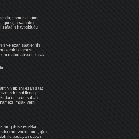
andır, sonu ise ikindi
se, güneşin sarardığı
ti şafağın kaybolduğu
nin ve ezan saatlerinin
u olarak bilinmesi,
erini matematiksel olarak
ır.
ktinin ilk anı ezan saati
zının kılınabileceği
daki dönemlerde sabah
namazı imsak vakti
en bu ışık bir müddet
adık) adı verilen bu ışığın
afak ile başlayan sabah