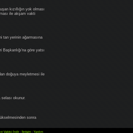
an kızıllığın yok olması
lması ile akşam vakti
i tan yerinin ağarmasına
ri Başkanlığı'na göre yatsı
dan doğuya meyletmesi ile
selası okunur.
yükselmesinden sonra
vt Vakitci İndir
-
İletişim
-
Yardım