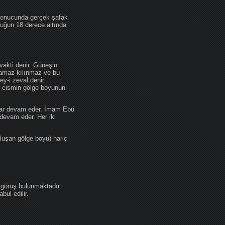
 sonucunda gerçek şafak
ufuğun 18 derece altında
akti denir. Güneşin
 namaz kılınmaz ve bu
y-i zeval denir.
ir cismin gölge boyunun
kadar devam eder. İmam Ebu
devam eder. Her iki
luşan gölge boyu) hariç
 görüş bulunmaktadır.
ul edilir.