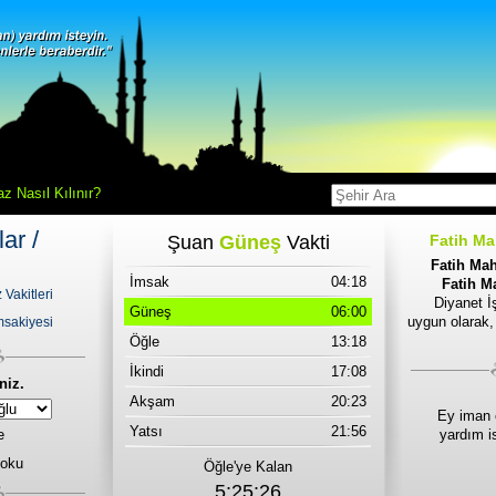
z Nasıl Kılınır?
ar /
Şuan
Güneş
Vakti
Fatih Ma
Fatih Mah
İmsak
04:18
Fatih Ma
Vakitleri
Diyanet İş
Güneş
06:00
uygun olarak,
msakiyesi
Öğle
13:18
İkindi
17:08
niz.
Akşam
20:23
Ey iman 
Yatsı
21:56
e
yardım i
 oku
Öğle'ye Kalan
5:25:26