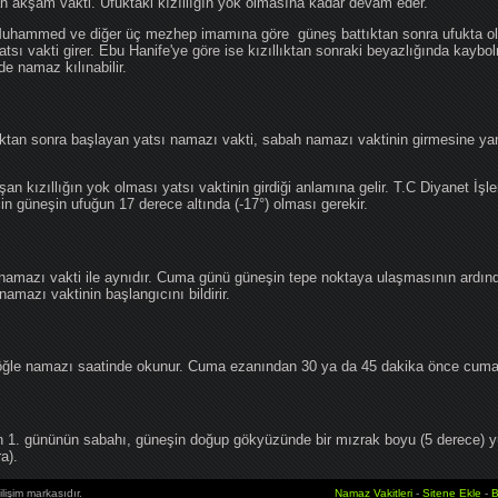
an akşam vakti. Ufuktaki kızıllığın yok olmasına kadar devam eder.
hammed ve diğer üç mezhep imamına göre güneş battıktan sonra ufukta oluş
atsı vakti girer. Ebu Hanife'ye göre ise kızıllıktan sonraki beyazlığında kaybo
de namaz kılınabilir.
tan sonra başlayan yatsı namazı vakti, sabah namazı vaktinin girmesine yan
an kızıllığın yok olması yatsı vaktinin girdiği anlamına gelir. T.C Diyanet İşle
in güneşin ufuğun 17 derece altında (-17°) olması gerekir.
namazı vakti ile aynıdır. Cuma günü güneşin tepe noktaya ulaşmasının ardın
mazı vaktinin başlangıcını bildirir.
le namazı saatinde okunur. Cuma ezanından 30 ya da 45 dakika önce cuma 
1. gününün sabahı, güneşin doğup gökyüzünde bir mızrak boyu (5 derece) 
a).
lişim markasıdır.
Namaz Vakitleri
-
Sitene Ekle
-
B