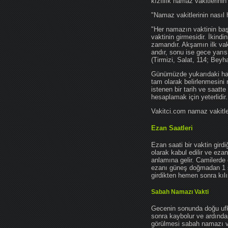
kızıllık namaz vakitlerinin
"Namaz vakitlerinin nasıl 
"Her namazın vaktinin başl
vaktinin girmesidir. İkindi
zamandır. Akşamın ilk vak
andır, sonu ise gece yarıs
(Tirmizi, Salat, 114; Beyh
Günümüzde yukarıdaki hadis
tam olarak belirlenmesini
istenen bir tarih ve saatt
hesaplamak için yeterlidir.
Vakitci.com namaz vakitler
Ezan Saatleri
Ezan saati bir vaktin gird
olarak kabul edilir ve ez
anlamına gelir. Camilerde 
ezanı güneş doğmadan 1 
girdikten hemen sonra kılın
Sabah Namazı Vakti
Gecenin sonunda doğu ufkun
sonra kaybolur ve ardından
görülmesi sabah namazı vak