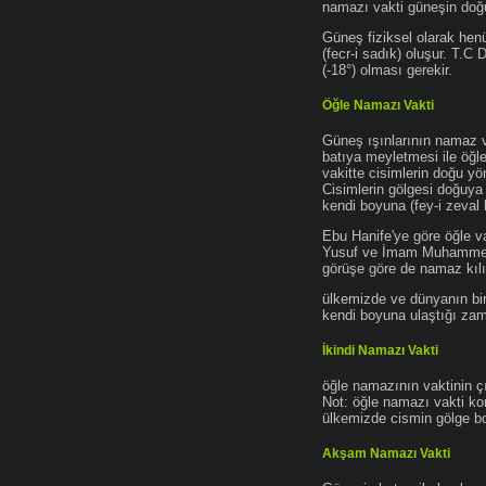
namazı vakti güneşin do
Güneş fiziksel olarak hen
(fecr-i sadık) oluşur. T.C
(-18°) olması gerekir.
Öğle Namazı Vakti
Güneş ışınlarının namaz 
batıya meyletmesi ile öğl
vakitte cisimlerin doğu y
Cisimlerin gölgesi doğuya
kendi boyuna (fey-i zeval 
Ebu Hanife'ye göre öğle v
Yusuf ve İmam Muhammed'e 
görüşe göre de namaz kılın
ülkemizde ve dünyanın bir
kendi boyuna ulaştığı zama
İkindi Namazı Vakti
öğle namazının vaktinin ç
Not: öğle namazı vakti ko
ülkemizde cismin gölge boy
Akşam Namazı Vakti