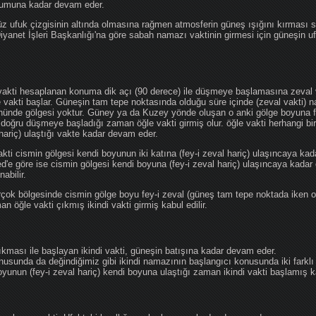
ğumuna kadar devam eder.
üz ufuk çizgisinin altında olmasına rağmen atmosferin güneş ışığını kırması
 Diyanet İşleri Başkanlığı'na göre sabah namazı vaktinin girmesi için güneşin 
vakti hesaplanan konuma dik açı (90 derece) ile düşmeye başlamasına zeval v
e vakti başlar. Güneşin tam tepe noktasında olduğu süre içinde (zeval vakti)
önünde gölgesi yoktur. Güney ya da Kuzey yönde oluşan o anki gölge boyuna fe
 doğru düşmeye başladığı zaman öğle vakti girmiş olur. öğle vakti herhangi b
hariç) ulaştığı vakte kadar devam eder.
akti cismin gölgesi kendi boyunun iki katına (fey-i zeval hariç) ulaşıncaya 
göre ise cismin gölgesi kendi boyuna (fey-i zeval hariç) ulaşıncaya kadar 
abilir.
çok bölgesinde cismin gölge boyu fey-i zeval (güneş tam tepe noktada iken o
n öğle vakti çıkmış ikindi vakti girmiş kabul edilir.
ıkması ile başlayan ikindi vakti, güneşin batışına kadar devam eder.
nusunda da değindiğimiz gibi ikindi namazının başlangıcı konusunda iki farklı
unun (fey-i zeval hariç) kendi boyuna ulaştığı zaman ikindi vakti başlamış kab