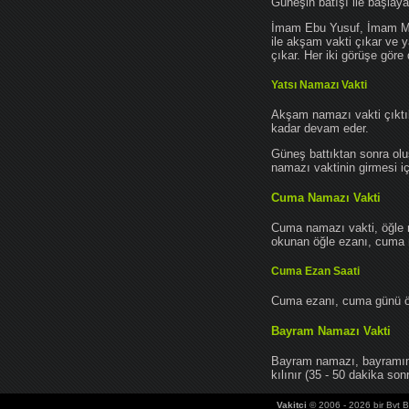
Güneşin batışı ile başlay
İmam Ebu Yusuf, İmam Mu
ile akşam vakti çıkar ve y
çıkar. Her iki görüşe göre 
Yatsı Namazı Vakti
Akşam namazı vakti çıktık
kadar devam eder.
Güneş battıktan sonra oluş
namazı vaktinin girmesi iç
Cuma Namazı Vakti
Cuma namazı vakti, öğle 
okunan öğle ezanı, cuma na
Cuma Ezan Saati
Cuma ezanı, cuma günü öğ
Bayram Namazı Vakti
Bayram namazı, bayramın 
kılınır (35 - 50 dakika sonr
Vakitci
© 2006 - 2026 bir Bvt Bi