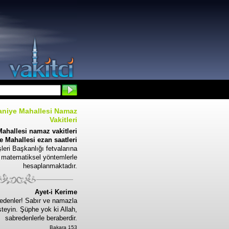
niye Mahallesi Namaz
Vakitleri
ahallesi namaz vakitleri
 Mahallesi ezan saatleri
leri Başkanlığı fetvalarına
 matematiksel yöntemlerle
hesaplanmaktadır.
Ayet-i Kerime
edenler! Sabır ve namazla
steyin. Şüphe yok ki Allah,
sabredenlerle beraberdir.
Bakara 153