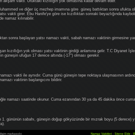
an akşam vakti. Ufuktaki kızıllığın yok olmasına kadar devam eder.
hammed ve diğer üç mezhep imamına göre güneş battıktan sonra ufukta oluş
atsı vakti girer. Ebu Hanife'ye göre ise kızıllıktan sonraki beyazlığında kaybo
de namaz kılınabilir.
tan sonra başlayan yatsı namazı vakti, sabah namazı vaktinin girmesine yan
an kızıllığın yok olması yatsı vaktinin girdiği anlamına gelir. T.C Diyanet İşle
in güneşin ufuğun 17 derece altında (-17°) olması gerekir.
namazı vakti ile aynıdır. Cuma günü güneşin tepe noktaya ulaşmasının ardın
mazı vaktinin başlangıcını bildirir.
le namazı saatinde okunur. Cuma ezanından 30 ya da 45 dakika önce cuma 
1. gününün sabahı, güneşin doğup gökyüzünde bir mızrak boyu (5 derece) 
a).
lişim markasıdır.
Namaz Vakitleri
-
Sitene Ekle
-
B