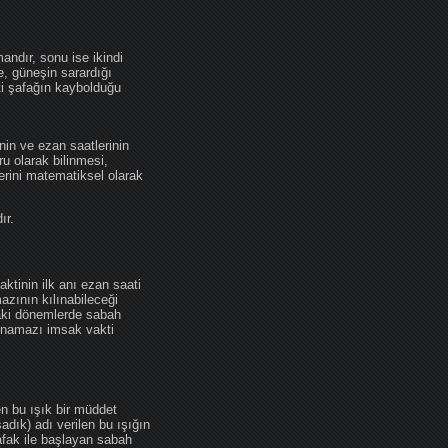
andır, sonu ise ikindi
se, güneşin sarardığı
ti şafağın kaybolduğu
nin ve ezan saatlerinin
u olarak bilinmesi,
erini matematiksel olarak
ır.
ktinin ilk anı ezan saati
zının kılınabileceği
daki dönemlerde sabah
namazı imsak vakti
en bu ışık bir müddet
adık) adı verilen bu ışığın
afak ile başlayan sabah