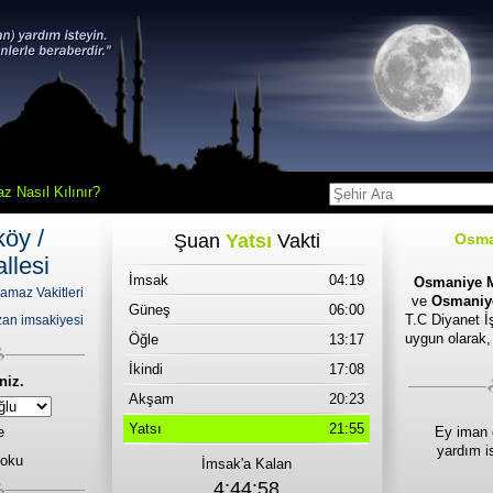
z Nasıl Kılınır?
köy /
Şuan
Yatsı
Vakti
Osma
llesi
İmsak
04:19
Osmaniye M
amaz Vakitleri
ve
Osmaniye
Güneş
06:00
T.C Diyanet İş
an imsakiyesi
uygun olarak,
Öğle
13:17
İkindi
17:08
niz.
Akşam
20:23
Yatsı
21:55
e
Ey iman 
yardım i
 oku
İmsak'a Kalan
4:44:58