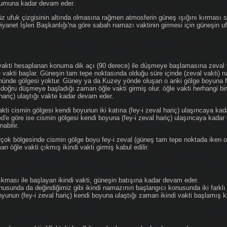
ğumuna kadar devam eder.
üz ufuk çizgisinin altında olmasına rağmen atmosferin güneş ışığını kırması
 Diyanet İşleri Başkanlığı'na göre sabah namazı vaktinin girmesi için güneşin 
vakti hesaplanan konuma dik açı (90 derece) ile düşmeye başlamasına zeval v
e vakti başlar. Güneşin tam tepe noktasında olduğu süre içinde (zeval vakti)
önünde gölgesi yoktur. Güney ya da Kuzey yönde oluşan o anki gölge boyuna fe
 doğru düşmeye başladığı zaman öğle vakti girmiş olur. öğle vakti herhangi b
hariç) ulaştığı vakte kadar devam eder.
akti cismin gölgesi kendi boyunun iki katına (fey-i zeval hariç) ulaşıncaya 
göre ise cismin gölgesi kendi boyuna (fey-i zeval hariç) ulaşıncaya kadar 
abilir.
çok bölgesinde cismin gölge boyu fey-i zeval (güneş tam tepe noktada iken o
n öğle vakti çıkmış ikindi vakti girmiş kabul edilir.
ıkması ile başlayan ikindi vakti, güneşin batışına kadar devam eder.
nusunda da değindiğimiz gibi ikindi namazının başlangıcı konusunda iki farklı
unun (fey-i zeval hariç) kendi boyuna ulaştığı zaman ikindi vakti başlamış kab