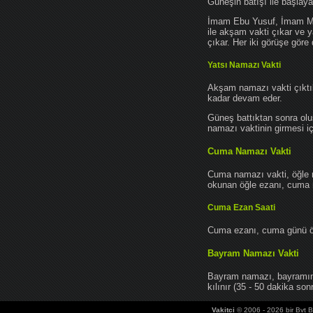
Güneşin batışı ile başlay
İmam Ebu Yusuf, İmam Mu
ile akşam vakti çıkar ve y
çıkar. Her iki görüşe göre 
Yatsı Namazı Vakti
Akşam namazı vakti çıktık
kadar devam eder.
Güneş battıktan sonra oluş
namazı vaktinin girmesi iç
Cuma Namazı Vakti
Cuma namazı vakti, öğle 
okunan öğle ezanı, cuma na
Cuma Ezan Saati
Cuma ezanı, cuma günü öğ
Bayram Namazı Vakti
Bayram namazı, bayramın 
kılınır (35 - 50 dakika sonr
Vakitci
© 2006 - 2026 bir Bvt Bi