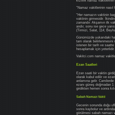
kızıllık namaz vakitlerinin
"Namaz vakitlerinin nasıl 
"Her namazın vaktinin başl
vaktinin girmesidir. İkindi
zamandır. Akşamın ilk vak
andır, sonu ise gece yarıs
(Tirmizi, Salat, 114; Beyh
Günümüzde yukarıdaki hadis
tam olarak belirlenmesini
istenen bir tarih ve saatt
hesaplamak için yeterlidir.
Vakitci.com namaz vakitler
Ezan Saatleri
Ezan saati bir vaktin gird
olarak kabul edilir ve ez
anlamına gelir. Camilerde 
ezanı güneş doğmadan 1 
girdikten hemen sonra kılın
Sabah Namazı Vakti
Gecenin sonunda doğu ufkun
sonra kaybolur ve ardından
görülmesi sabah namazı vak