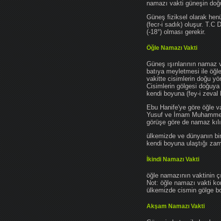
namazı vakti güneşin do
Güneş fiziksel olarak hen
(fecr-i sadık) oluşur. T.C
(-18°) olması gerekir.
Öğle Namazı Vakti
Güneş ışınlarının namaz 
batıya meyletmesi ile öğl
vakitte cisimlerin doğu y
Cisimlerin gölgesi doğuya
kendi boyuna (fey-i zeval 
Ebu Hanife'ye göre öğle v
Yusuf ve İmam Muhammed'e 
görüşe göre de namaz kılın
ülkemizde ve dünyanın bir
kendi boyuna ulaştığı zama
İkindi Namazı Vakti
öğle namazının vaktinin ç
Not: öğle namazı vakti ko
ülkemizde cismin gölge boy
Akşam Namazı Vakti