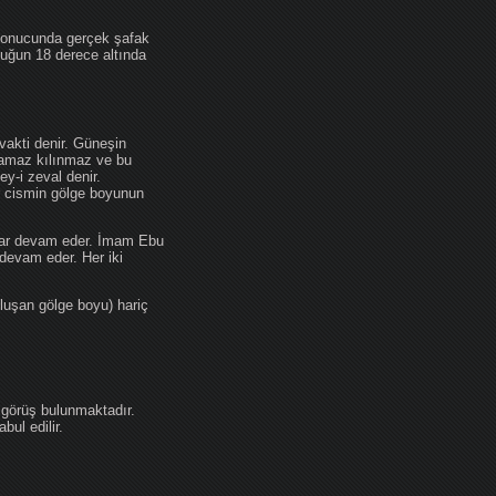
 sonucunda gerçek şafak
ufuğun 18 derece altında
akti denir. Güneşin
 namaz kılınmaz ve bu
y-i zeval denir.
ir cismin gölge boyunun
kadar devam eder. İmam Ebu
devam eder. Her iki
luşan gölge boyu) hariç
 görüş bulunmaktadır.
ul edilir.