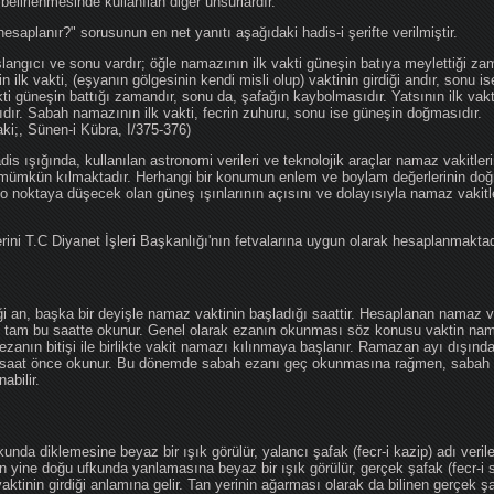
 belirlenmesinde kullanılan diğer unsurlardır.
hesaplanır?" sorusunun en net yanıtı aşağıdaki hadis-i şerifte verilmiştir.
angıcı ve sonu vardır; öğle namazının ilk vakti güneşin batıya meylettiği zam
nin ilk vakti, (eşyanın gölgesinin kendi misli olup) vaktinin girdiği andır, sonu i
ti güneşin battığı zamandır, sonu da, şafağın kaybolmasıdır. Yatsının ilk vak
ıdır. Sabah namazının ilk vakti, fecrin zuhuru, sonu ise güneşin doğmasıdır.
aki;, Sünen-i Kübra, I/375-376)
 ışığında, kullanılan astronomi verileri ve teknolojik araçlar namaz vakitleri
 mümkün kılmaktadır. Herhangi bir konumun enlem ve boylam değerlerinin doğr
e o noktaya düşecek olan güneş ışınlarının açısını ve dolayısıyla namaz vakitl
ini T.C Diyanet İşleri Başkanlığı'nın fetvalarına uygun olarak hesaplanmaktad
iği an, başka bir deyişle namaz vaktinin başladığı saattir. Hesaplanan namaz va
an tam bu saatte okunur. Genel olarak ezanın okunması söz konusu vaktin nama
ezanın bitişi ile birlikte vakit namazı kılınmaya başlanır. Ramazan ayı dışın
saat önce okunur. Bu dönemde sabah ezanı geç okunmasına rağmen, sabah 
abilir.
da diklemesine beyaz bir ışık görülür, yalancı şafak (fecr-i kazip) adı veril
 yine doğu ufkunda yanlamasına beyaz bir ışık görülür, gerçek şafak (fecr-i s
tinin girdiği anlamına gelir. Tan yerinin ağarması olarak da bilinen gerçek ş