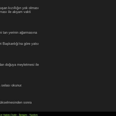
an kızıllığın yok olması
lması ile akşam vakti
i tan yerinin ağarmasına
ri Başkanlığı'na göre yatsı
dan doğuya meyletmesi ile
selası okunur.
yükselmesinden sonra
vt Vakitci İndir
-
İletişim
-
Yardım