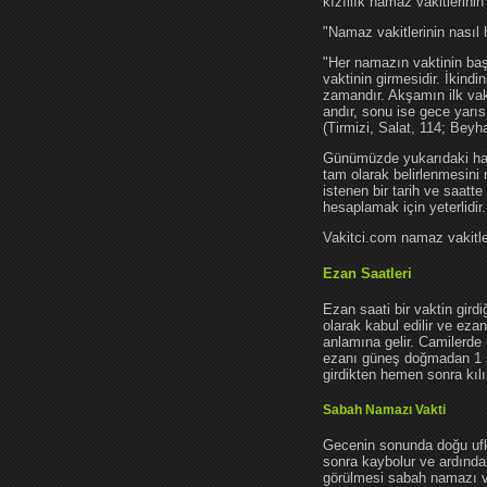
kızıllık namaz vakitlerinin
"Namaz vakitlerinin nasıl 
"Her namazın vaktinin başl
vaktinin girmesidir. İkindi
zamandır. Akşamın ilk vak
andır, sonu ise gece yarıs
(Tirmizi, Salat, 114; Beyh
Günümüzde yukarıdaki hadis
tam olarak belirlenmesini
istenen bir tarih ve saatt
hesaplamak için yeterlidir.
Vakitci.com namaz vakitler
Ezan Saatleri
Ezan saati bir vaktin gird
olarak kabul edilir ve ez
anlamına gelir. Camilerde 
ezanı güneş doğmadan 1 
girdikten hemen sonra kılın
Sabah Namazı Vakti
Gecenin sonunda doğu ufkun
sonra kaybolur ve ardından
görülmesi sabah namazı vak