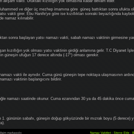
an akşam vakti. Ufuktaki kızıllığın yok olmasına kadar devam eder.
hammed ve diğer üç mezhep imamına göre güneş battıktan sonra ufukta oluş
atsı vakti girer. Ebu Hanife'ye göre ise kızıllıktan sonraki beyazlığında kaybo
de namaz kılınabilir.
tan sonra başlayan yatsı namazı vakti, sabah namazı vaktinin girmesine yan
an kızıllığın yok olması yatsı vaktinin girdiği anlamına gelir. T.C Diyanet İşle
in güneşin ufuğun 17 derece altında (-17°) olması gerekir.
namazı vakti ile aynıdır. Cuma günü güneşin tepe noktaya ulaşmasının ardın
mazı vaktinin başlangıcını bildirir.
le namazı saatinde okunur. Cuma ezanından 30 ya da 45 dakika önce cuma 
1. gününün sabahı, güneşin doğup gökyüzünde bir mızrak boyu (5 derece) 
a).
lişim markasıdır.
Namaz Vakitleri
-
Sitene Ekle
-
B