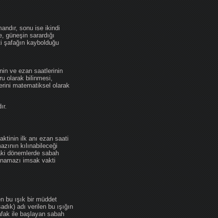
andır, sonu ise ikindi
se, güneşin sarardığı
ti şafağın kaybolduğu
nin ve ezan saatlerinin
u olarak bilinmesi,
erini matematiksel olarak
ır.
ktinin ilk anı ezan saati
zının kılınabileceği
daki dönemlerde sabah
namazı imsak vakti
en bu ışık bir müddet
adık) adı verilen bu ışığın
afak ile başlayan sabah