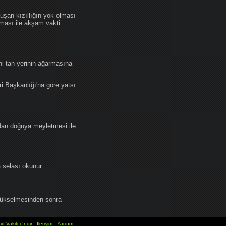
an kızıllığın yok olması
lması ile akşam vakti
i tan yerinin ağarmasına
ri Başkanlığı'na göre yatsı
dan doğuya meyletmesi ile
selası okunur.
yükselmesinden sonra
vt Vakitci İndir
-
İletişim
-
Yardım