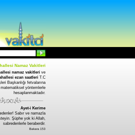
hallesi Namaz Vakitleri
allesi namaz vakitleri
ve
ahallesi ezan saatleri
T.C
leri Başkanlığı fetvalarına
 matematiksel yöntemlerle
hesaplanmaktadır.
Ayet-i Kerime
edenler! Sabır ve namazla
steyin. Şüphe yok ki Allah,
sabredenlerle beraberdir.
Bakara 153