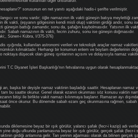
 belirlenmesinde kullanılan diğer unsurlardır.
hesaplanır?" sorusunun en net yanıtı aşağıdaki hadis-i şerifte verilmiştir.
angıcı ve sonu vardır; öğle namazının ilk vakti güneşin batıya meylettiği zam
nin ilk vakti, (eşyanın gölgesinin kendi misli olup) vaktinin girdiği andır, sonu i
ti güneşin battığı zamandır, sonu da, şafağın kaybolmasıdır. Yatsının ilk vak
ıdır. Sabah namazının ilk vakti, fecrin zuhuru, sonu ise güneşin doğmasıdır.
aki;, Sünen-i Kübra, I/375-376)
 ışığında, kullanılan astronomi verileri ve teknolojik araçlar namaz vakitleri
 mümkün kılmaktadır. Herhangi bir konumun enlem ve boylam değerlerinin doğr
e o noktaya düşecek olan güneş ışınlarının açısını ve dolayısıyla namaz vakitl
ini T.C Diyanet İşleri Başkanlığı'nın fetvalarına uygun olarak hesaplanmaktad
iği an, başka bir deyişle namaz vaktinin başladığı saattir. Hesaplanan namaz va
an tam bu saatte okunur. Genel olarak ezanın okunması söz konusu vaktin nama
ezanın bitişi ile birlikte vakit namazı kılınmaya başlanır. Ramazan ayı dışın
saat önce okunur. Bu dönemde sabah ezanı geç okunmasına rağmen, sabah 
abilir.
da diklemesine beyaz bir ışık görülür, yalancı şafak (fecr-i kazip) adı veril
 yine doğu ufkunda yanlamasına beyaz bir ışık görülür, gerçek şafak (fecr-i s
tinin girdiği anlamına gelir. Tan yerinin ağarması olarak da bilinen gerçek ş