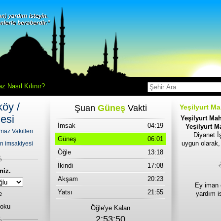
z Nasıl Kılınır?
köy /
Şuan
Güneş
Vakti
Yeşilyurt Ma
lesi
Yeşilyurt Mah
İmsak
04:19
Yeşilyurt M
maz Vakitleri
Diyanet İş
Güneş
06:01
uygun olarak,
n imsakiyesi
Öğle
13:18
İkindi
17:08
niz.
Akşam
20:23
Ey iman 
Yatsı
21:55
e
yardım i
 oku
Öğle'ye Kalan
2:53:50