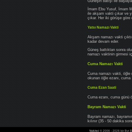
Güneşin batışı ile başlay
İmam Ebu Yusuf, İmam Mu
ile akşam vakti çıkar ve y
çıkar. Her iki görüşe göre 
Yatsı Namazı Vakti
Akşam namazı vakti çıktık
kadar devam eder.
Güneş battıktan sonra oluş
namazı vaktinin girmesi iç
Cuma Namazı Vakti
Cuma namazı vakti, öğle 
okunan öğle ezanı, cuma na
Cuma Ezan Saati
Cuma ezanı, cuma günü öğ
Bayram Namazı Vakti
Bayram namazı, bayramın 
kılınır (35 - 50 dakika sonr
Vakitci
© 2006 - 2026 bir Bvt Bi