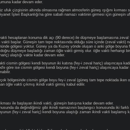
ğumuna kadar devam eder.
üz ufuk çizgisinin altında olmasına rağmen atmosferin güneş ışığını kırması
 Diyanet İşleri Başkanlığı'na göre sabah namazı vaktinin girmesi için güneşin 
vakti hesaplanan konuma dik açı (90 derece) ile düşmeye başlamasına zeval v
e vakti başlar. Güneşin tam tepe noktasında olduğu süre içinde (zeval vakti)
önünde gölgesi yoktur. Güney ya da Kuzey yönde oluşan o anki gölge boyuna fe
 doğru düşmeye başladığı zaman öğle vakti girmiş olur. öğle vakti herhangi b
hariç) ulaştığı vakte kadar devam eder.
akti cismin gölgesi kendi boyunun iki katına (fey-i zeval hariç) ulaşıncaya 
göre ise cismin gölgesi kendi boyuna (fey-i zeval hariç) ulaşıncaya kadar 
abilir.
çok bölgesinde cismin gölge boyu fey-i zeval (güneş tam tepe noktada iken o
n öğle vakti çıkmış ikindi vakti girmiş kabul edilir.
ıkması ile başlayan ikindi vakti, güneşin batışına kadar devam eder.
nusunda da değindiğimiz gibi ikindi namazının başlangıcı konusunda iki farklı
unun (fey-i zeval hariç) kendi boyuna ulaştığı zaman ikindi vakti başlamış kab