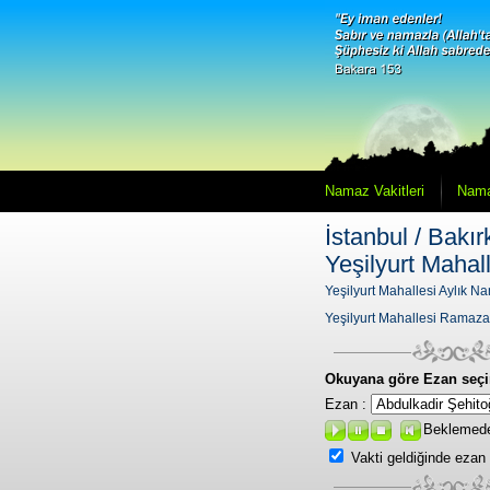
Namaz Vakitleri
Nama
İstanbul / Bakır
Yeşilyurt Mahal
Yeşilyurt Mahallesi Aylık Na
Yeşilyurt Mahallesi Ramaza
Okuyana göre Ezan seçi
Ezan :
Beklemed
Vakti geldiğinde ezan