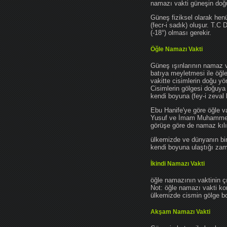
namazı vakti güneşin do
Güneş fiziksel olarak hen
(fecr-i sadık) oluşur. T.C
(-18°) olması gerekir.
Öğle Namazı Vakti
Güneş ışınlarının namaz 
batıya meyletmesi ile öğl
vakitte cisimlerin doğu y
Cisimlerin gölgesi doğuya
kendi boyuna (fey-i zeval 
Ebu Hanife'ye göre öğle v
Yusuf ve İmam Muhammed'e 
görüşe göre de namaz kılın
ülkemizde ve dünyanın bir
kendi boyuna ulaştığı zama
İkindi Namazı Vakti
öğle namazının vaktinin ç
Not: öğle namazı vakti ko
ülkemizde cismin gölge boy
Akşam Namazı Vakti