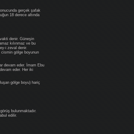
 sonucunda gerçek şafak
ufuğun 18 derece altında
akti denir. Güneşin
 namaz kılınmaz ve bu
y-i zeval denir.
ir cismin gölge boyunun
kadar devam eder. İmam Ebu
devam eder. Her iki
luşan gölge boyu) hariç
 görüş bulunmaktadır.
ul edilir.